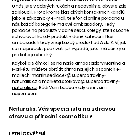
U nás jste v dobrých rukách a nedovolíme, abyste zde
zabloudili. Proto kromě klasických kontaktních kanálů
jako je
zákaznický e-mail
,
telefon
či
online poradna
u
nás každá kategorie má své ambasadory. Tedy
poradce na produkty v dané sekci. Kolegy, kteří osobně
schvalovali každý produkt v dané kategorii. Naši
ambasadoři tedy znají každý produkt od A do Z. Ví, jak
se má produkt používat, jak vypadá, jaké má účinky a
pro koho je vhodný.
Kdykoli a s čímkoli se na naše ambasadory Martina a
Markétu můžete obrátit přímo na jejich osobních e-
mailech:
martin.sedlacek@superpotraviny-
naturalis.cz
a
marketa.storkova@superpotraviny-
naturalis.cz
. Rádi Vám budou vždy a se vším
nápomocni.
Naturalis. Váš specialista na zdravou
stravu a přírodní kosmetiku ♥️
LETNÍ OSVĚŽENÍ