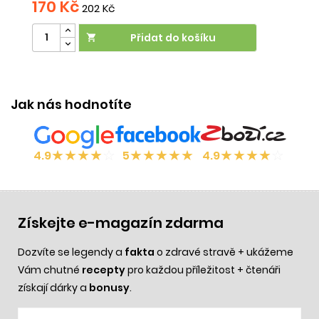
170 Kč
202 Kč
Přidat do košíku

Jak nás hodnotíte
★
★
★
★
☆
★
★
★
★
★
★
★
★
★
☆
4.9
5
4.9
Získejte e-magazín zdarma
Dozvíte se legendy a
fakta
o zdravé stravě + ukážeme
Vám chutné
recepty
pro každou příležitost + čtenáři
získají dárky a
bonusy
.