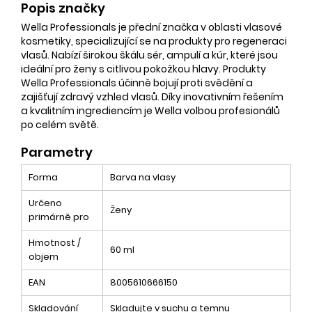
Popis značky
Wella Professionals je přední značka v oblasti vlasové
kosmetiky, specializující se na produkty pro regeneraci
vlasů. Nabízí širokou škálu sér, ampulí a kúr, které jsou
ideální pro ženy s citlivou pokožkou hlavy. Produkty
Wella Professionals účinně bojují proti svědění a
zajišťují zdravý vzhled vlasů. Díky inovativním řešením
a kvalitním ingrediencím je Wella volbou profesionálů
po celém světě.
Parametry
Forma
Barva na vlasy
Určeno
Ženy
primárně pro
Hmotnost /
60 ml
objem
EAN
8005610666150
Skladování
Skladujte v suchu a temnu