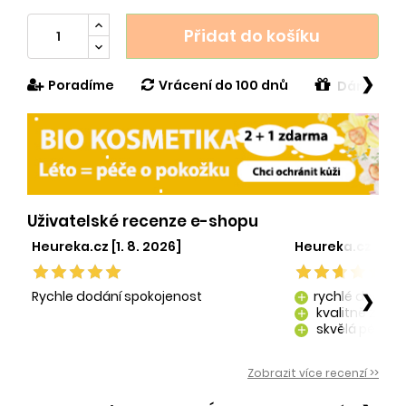
Přidat do košíku
❯
Poradíme
Vrácení do 100 dnů
Dárek v h
Uživatelské recenze e-shopu
Heureka.cz [1. 8. 2026]
Heureka.cz [29. 
Rychle dodání spokojenost
rychlé dodání
❯
add
kvalitně zaba
add
skvělá péče o
add
kvalitní produ
add
Zobrazit více recenzí >>