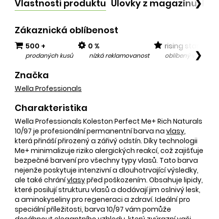
Vlastnosti produktu
Úlovky z magazínu
Po
❯
Zákaznická oblíbenost
500 +
0 %
rising star
❯
prodaných kusů
nízká reklamovanost
oblíbený v posled
Značka
Wella Professionals
Charakteristika
Wella Professionals Koleston Perfect Me+ Rich Naturals
10/97 je profesionální permanentní barva na
vlasy
,
která přináší přirozený a zářivý odstín. Díky technologii
Me+ minimalizuje riziko alergických reakcí, což zajišťuje
bezpečné barvení pro všechny typy vlasů. Tato barva
nejenže poskytuje intenzivní a dlouhotrvající výsledky,
ale také chrání
vlasy
před poškozením. Obsahuje lipidy,
které posilují strukturu vlasů a dodávají jim oslnivý lesk,
a aminokyseliny pro regeneraci a zdraví. Ideální pro
speciální příležitosti, barva 10/97 vám pomůže
dosáhnout elegantního vzhledu, který zvýrazní vaši