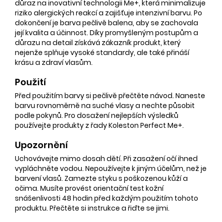
důraz na inovativní technologii Me+, která minimalizuje
riziko alergických reakcí a zajišťuje intenzivní barvu. Po
dokončení je barva pečlivě balena, aby se zachovala
její kvalita a účinnost. Díky promyšleným postupům a
důrazu na detail získává zákazník produkt, který
nejenže splňuje vysoké standardy, ale také přináší
krásu a zdraví vlasům.
Použití
Před použitím barvy si pečlivě přečtěte návod. Naneste
barvu rovnoměrně na suché vlasy a nechte působit
podle pokynů. Pro dosažení nejlepších výsledků
používejte produkty z řady Koleston Perfect Me+.
Upozornění
Uchovávejte mimo dosah dětí. Při zasažení očí ihned
vypláchněte vodou. Nepoužívejte k jiným účelům, než je
barvení vlasů. Zamezte styku s poškozenou kůží a
očima. Musíte provést orientační test kožní
snášenlivosti 48 hodin před každým použitím tohoto
produktu. Přečtěte si instrukce a řiďte se jimi.