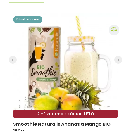
dárek zdarma
2 + 1 zdarma s kódem LETO
Smoothie Naturalis Ananas a Mango BIO -
S
180g
-