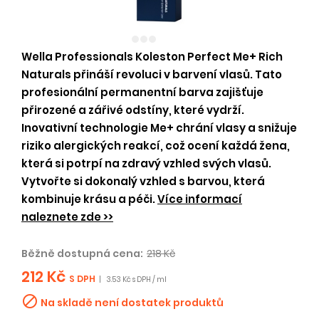
Wella Professionals Koleston Perfect Me+ Rich
Naturals přináší revoluci v barvení vlasů. Tato
profesionální permanentní barva zajišťuje
přirozené a zářivé odstíny, které vydrží.
Inovativní technologie Me+ chrání vlasy a snižuje
riziko alergických reakcí, což ocení každá žena,
která si potrpí na zdravý vzhled svých vlasů.
Vytvořte si dokonalý vzhled s barvou, která
kombinuje krásu a péči.
Více informací
naleznete zde >>
Běžně dostupná cena:
218 Kč
212 Kč
S DPH
|
3.53 Kč s DPH / ml

Na skladě není dostatek produktů