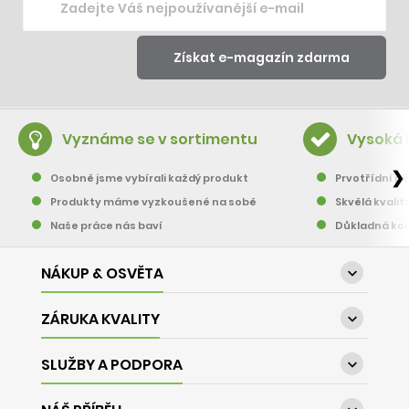
Vyznáme se v sortimentu
Vysoká 
❯
Osobně jsme vybírali každý produkt
Prvotřídní pě
Produkty máme vyzkoušené na sobě
Skvělá kvalit
Naše práce nás baví
Důkladná kon
NÁKUP & OSVĚTA

ZÁRUKA KVALITY

SLUŽBY A PODPORA
