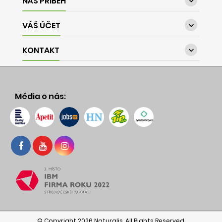
NÁŠ PŘÍBĚH

VÁŠ ÚČET

KONTAKT

Média o nás:
© Copyright 2026 Naturalis. All Rights Reserved.