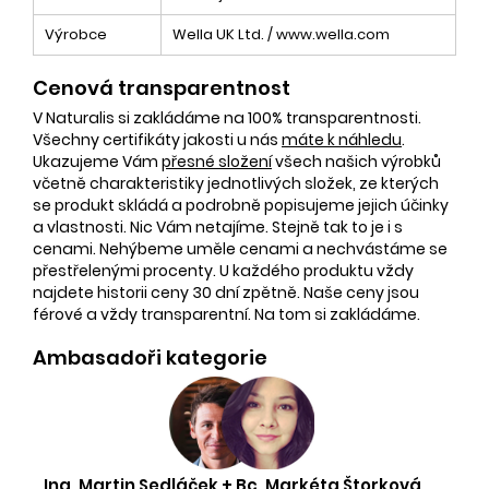
Výrobce
Wella UK Ltd. / www.wella.com
Cenová transparentnost
V Naturalis si zakládáme na 100% transparentnosti.
Všechny certifikáty jakosti u nás
máte k náhledu
.
Ukazujeme Vám
přesné složení
všech našich výrobků
včetně charakteristiky jednotlivých složek, ze kterých
se produkt skládá a podrobně popisujeme jejich účinky
a vlastnosti. Nic Vám netajíme. Stejně tak to je i s
cenami. Nehýbeme uměle cenami a nechvástáme se
přestřelenými procenty. U každého produktu vždy
najdete historii ceny 30 dní zpětně. Naše ceny jsou
férové a vždy transparentní. Na tom si zakládáme.
Ambasadoři kategorie
Ing. Martin Sedláček + Bc. Markéta Štorková