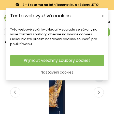
2 + 1 zdarma na letní kosmetiku s kódem: LETO
0
Tento web využívá cookies
x


Košík
Účet
Menu
Tyto webové stránky ukládají v souladu se zákony na
search
vaše zařízení soubory, obecně nazývané cookies.
Odsouhlaste prosím nastavení cookies souborů pro
Permanentní barvy na vlasy
použití webu.
Wella Professionals Koleston Perfect
Me+ Rich Naturals 10/97 60 ml
Přijmout všechny soubory cookies
Nastavení cookies