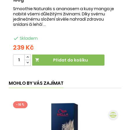
Smoothie Naturalis s ananasem a kusy manga je
Sm
nabité všemi důležitými živinami. Díky svému
ob
jedinečnému složení skvěle nahradí zdravou
ne
snídani či lehčí ...
na

Skladem
239 Kč
2
Přidat do košíku

MOHLO BY VÁS ZAJÍMAT
- 16 %