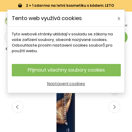
2 + 1 zdarma na letní kosmetiku s kódem: LETO
0
Tento web využívá cookies
x


Košík
Účet
Menu
Tyto webové stránky ukládají v souladu se zákony na
search
vaše zařízení soubory, obecně nazývané cookies.
Odsouhlaste prosím nastavení cookies souborů pro
Permanentní barvy na vlasy
použití webu.
Wella Professionals Koleston Perfect
Me+ Pure Naturals 9/03 60 ml
Přijmout všechny soubory cookies
- 28 %
Nastavení cookies