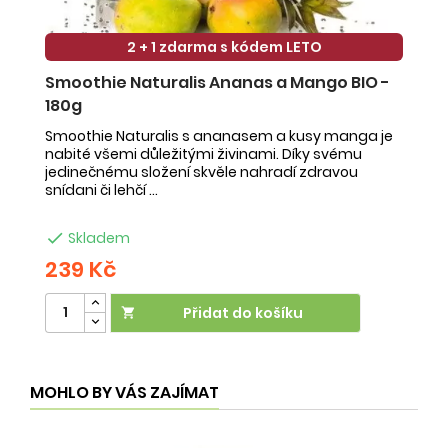
2 + 1 zdarma s kódem LETO
Smoothie Naturalis Ananas a Mango BIO -
S
180g
-
Smoothie Naturalis s ananasem a kusy manga je
Sm
nabité všemi důležitými živinami. Díky svému
ob
jedinečnému složení skvěle nahradí zdravou
ne
snídani či lehčí ...
na

Skladem
239 Kč
2
Přidat do košíku

MOHLO BY VÁS ZAJÍMAT