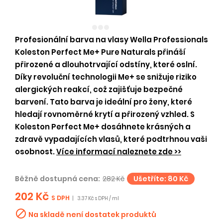
Profesionální barva na vlasy Wella Professionals
Koleston Perfect Me+ Pure Naturals přináší
přirozené a dlouhotrvající odstíny, které oslní.
Díky revoluční technologii Me+ se snižuje riziko
alergických reakcí, což zajišťuje bezpečné
barvení. Tato barva je ideální pro ženy, které
hledají rovnoměrné krytí a přirozený vzhled. S
Koleston Perfect Me+ dosáhnete krásných a
zdravě vypadajících vlasů, které podtrhnou vaši
osobnost.
Více informací naleznete zde >>
Běžně dostupná cena:
282 Kč
Ušetříte: 80 Kč
202 Kč
S DPH
|
3.37 Kč s DPH / ml

Na skladě není dostatek produktů