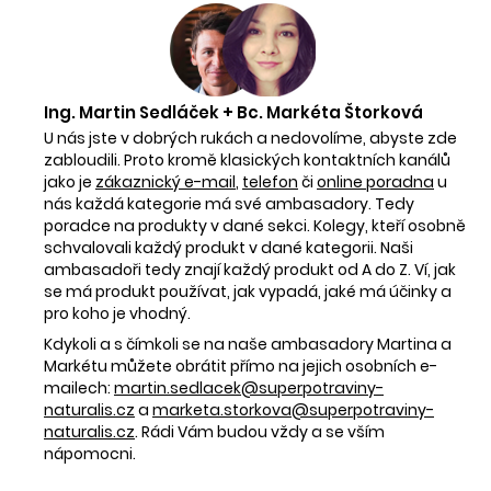
Ing. Martin Sedláček + Bc. Markéta Štorková
U nás jste v dobrých rukách a nedovolíme, abyste zde
zabloudili. Proto kromě klasických kontaktních kanálů
jako je
zákaznický e-mail
,
telefon
či
online poradna
u
nás každá kategorie má své ambasadory. Tedy
poradce na produkty v dané sekci. Kolegy, kteří osobně
schvalovali každý produkt v dané kategorii. Naši
ambasadoři tedy znají každý produkt od A do Z. Ví, jak
se má produkt používat, jak vypadá, jaké má účinky a
pro koho je vhodný.
Kdykoli a s čímkoli se na naše ambasadory Martina a
Markétu můžete obrátit přímo na jejich osobních e-
mailech:
martin.sedlacek@superpotraviny-
naturalis.cz
a
marketa.storkova@superpotraviny-
naturalis.cz
. Rádi Vám budou vždy a se vším
nápomocni.