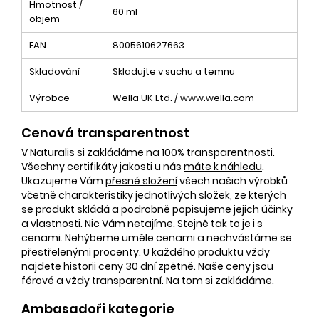
Hmotnost /
60 ml
objem
EAN
8005610627663
Skladování
Skladujte v suchu a temnu
Výrobce
Wella UK Ltd. / www.wella.com
Cenová transparentnost
V Naturalis si zakládáme na 100% transparentnosti.
Všechny certifikáty jakosti u nás
máte k náhledu
.
Ukazujeme Vám
přesné složení
všech našich výrobků
včetně charakteristiky jednotlivých složek, ze kterých
se produkt skládá a podrobně popisujeme jejich účinky
a vlastnosti. Nic Vám netajíme. Stejně tak to je i s
cenami. Nehýbeme uměle cenami a nechvástáme se
přestřelenými procenty. U každého produktu vždy
najdete historii ceny 30 dní zpětně. Naše ceny jsou
férové a vždy transparentní. Na tom si zakládáme.
Ambasadoři kategorie