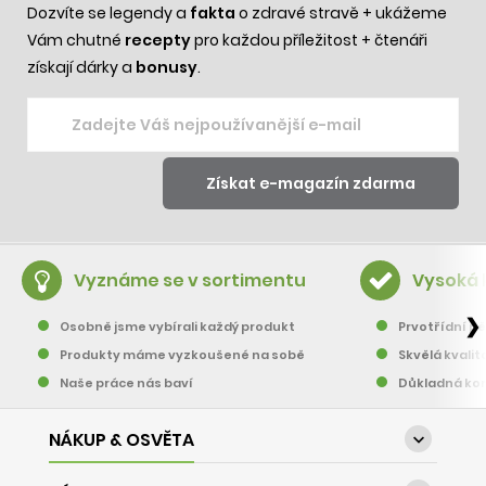
Dozvíte se legendy a
fakta
o zdravé stravě + ukážeme
Vám chutné
recepty
pro každou příležitost + čtenáři
získají dárky a
bonusy
.
Vyznáme se v sortimentu
Vysoká 
❯
Osobně jsme vybírali každý produkt
Prvotřídní pě
Produkty máme vyzkoušené na sobě
Skvělá kvalit
Naše práce nás baví
Důkladná kon
NÁKUP & OSVĚTA
