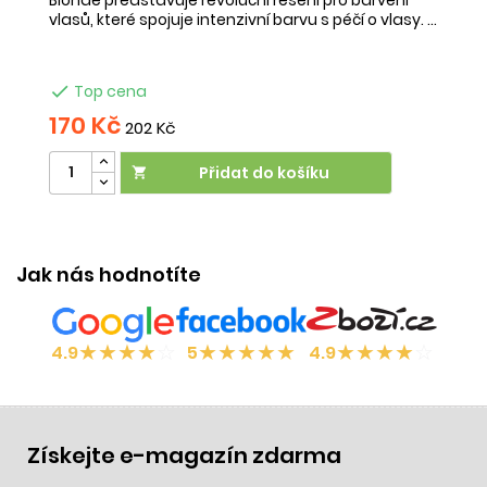
vlasů, které spojuje intenzivní barvu s péčí o vlasy. ...

Top cena
170 Kč
202 Kč
Přidat do košíku

Jak nás hodnotíte
★
★
★
★
☆
★
★
★
★
★
★
★
★
★
☆
4.9
5
4.9
Získejte e-magazín zdarma