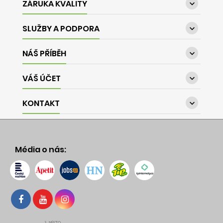
ZÁRUKA KVALITY

SLUŽBY A PODPORA

NÁŠ PŘÍBĚH

VÁŠ ÚČET

KONTAKT

Média o nás: