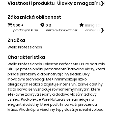
Vlastnosti produktu
Úlovky z magazínu
Po
❯
Zákaznická oblíbenost
500 +
0 %
rising star
❯
prodaných kusů
nízká reklamovanost
oblíbený v posled
Značka
Wella Professionals
Charakteristika
Wella Professionals Koleston Perfect Me+ Pure Naturals
9/03 je profesionální permanentní barva na
vlasy
, která
přináší přirozený a dlouhotrvající výsledek. Díky
inovativní technologii Me+ minimalizuje riziko
alergických reakcí a zajišťuje intenzivní, zářivé odstíny.
Tato barva se vyznačuje rovnoměrným krytím, které
efektivně zakrývá šediny a dodává vlasům zdravý
vzhled. Podkolekce Pure Naturals se zaměřuje na
elegantní odstíny, které podtrhnou vaši přirozenou
krásu. Vhodná pro všechny typy vlasů, je ideální volbou