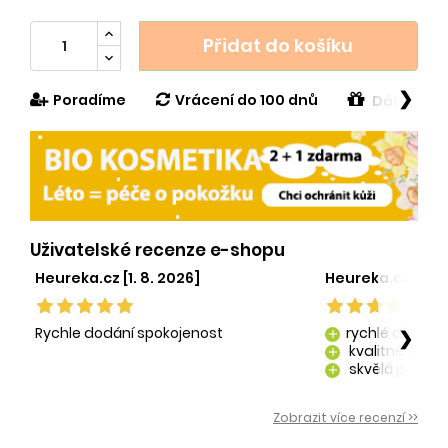
Přidat do košíku
❯
Poradíme
Vrácení do 100 dnů
Dárek v h
Uživatelské recenze e-shopu
Heureka.cz [1. 8. 2026]
Heureka.cz [29. 
Rychle dodání spokojenost
rychlé dodání
❯
add
kvalitně zaba
add
skvělá péče o
add
kvalitní produ
add
Zobrazit více recenzí >>