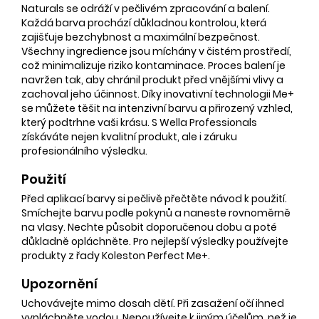
Naturals se odráží v pečlivém zpracování a balení.
Každá barva prochází důkladnou kontrolou, která
zajišťuje bezchybnost a maximální bezpečnost.
Všechny ingredience jsou míchány v čistém prostředí,
což minimalizuje riziko kontaminace. Proces balení je
navržen tak, aby chránil produkt před vnějšími vlivy a
zachoval jeho účinnost. Díky inovativní technologii Me+
se můžete těšit na intenzivní barvu a přirozený vzhled,
který podtrhne vaši krásu. S Wella Professionals
získáváte nejen kvalitní produkt, ale i záruku
profesionálního výsledku.
Použití
Před aplikací barvy si pečlivě přečtěte návod k použití.
Smíchejte barvu podle pokynů a naneste rovnoměrně
na vlasy. Nechte působit doporučenou dobu a poté
důkladně opláchněte. Pro nejlepší výsledky používejte
produkty z řady Koleston Perfect Me+.
Upozornění
Uchovávejte mimo dosah dětí. Při zasažení očí ihned
vypláchněte vodou. Nepoužívejte k jiným účelům, než je