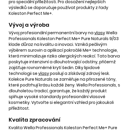
pro speciální příležitosti. Pro dosažení nejlepších
výsledků se doporučuje používat produkty z řady
Koleston Perfect Me+.
Vývoj a výroba
Vývoj profesionální permanentní barvy na
vlasy
Wella
Professionals Koleston Perfect Me+ Pure Naturals 9/03
klade důraz na kvalitu a inovaci. Vzniká pečlivým
výběrem surovin a aplikací pokročilé Me+ technologie,
která minimalizuje riziko alergických reakcí. Tato barva
poskytuje intenzivní a dlouhotrvající odstíny, přičemž
zajišťuje rovnoměrné krytí šedin. Díky lipidové
technologii se
vlasy
posilují a získávají zdravý lesk.
Kolekce Pure Naturals se zaměřuje na přirozené tóny,
které podtrhují krásu každé ženy. Wella Professionals, s
dlouholetou tradicí, garantuje, že každý produkt
splňuje vysoké standardy profesionální vlasové
kosmetiky. Vytvořte si elegantní vzhled pro jakoukoli
příležitost.
Kvalita zpracování
Kvalita Wella Professionals Koleston Perfect Me+ Pure