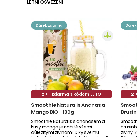
LETNÍ OSVĚŽENÍ
dárek zdarma
dáre
2 + 1 zdarma s kódem LETO
2 
Smoothie Naturalis Ananas a
Smooth
Mango BIO - 180g
Brusin
Smoothie Naturalis s ananasem a
Smoothi
kusy manga je nabité všemi
brusin
důležitými živinami. Díky svému
živiny,