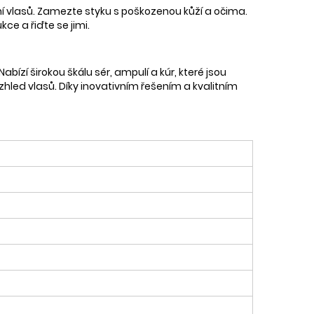
ní vlasů. Zamezte styku s poškozenou kůží a očima.
ce a řiďte se jimi.
bízí širokou škálu sér, ampulí a kúr, které jsou
 vzhled vlasů. Díky inovativním řešením a kvalitním