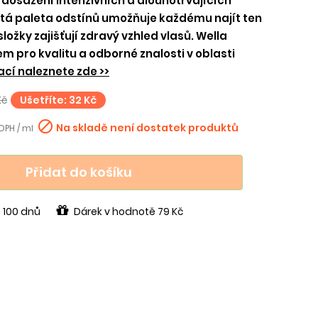
 dosažení intenzivních a dlouhotrvajících
tá paleta odstínů umožňuje každému najít ten
ožky zajišťují zdravý vzhled vlasů. Wella
m pro kvalitu a odborné znalosti v oblasti
ací naleznete zde >>
Kč
Ušetříte: 32 Kč

Na skladě není dostatek produktů
 DPH / ml
Přidat do košíku
 100 dnů
Dárek v hodnotě 79 Kč