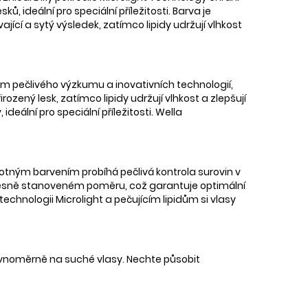
 ideální pro speciální příležitosti. Barva je
vající a sytý výsledek, zatímco lipidy udržují vlhkost
kem pečlivého výzkumu a inovativních technologií,
rozený lesk, zatímco lipidy udržují vlhkost a zlepšují
eální pro speciální příležitosti. Wella
otným barvením probíhá pečlivá kontrola surovin v
přesně stanoveném poměru, což garantuje optimální
technologii Microlight a pečujícím lipidům si vlasy
rovnoměrně na suché vlasy. Nechte působit