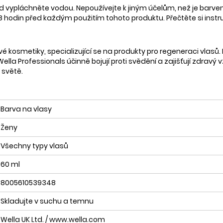
d vypláchněte vodou. Nepoužívejte k jiným účelům, než je barve
8 hodin před každým použitím tohoto produktu. Přečtěte si instruk
é kosmetiky, specializující se na produkty pro regeneraci vlasů. Na
Wella Professionals účinně bojují proti svědění a zajišťují zdravý
 světě.
Barva na vlasy
Ženy
Všechny typy vlasů
60 ml
8005610539348
Skladujte v suchu a temnu
Wella UK Ltd. / www.wella.com