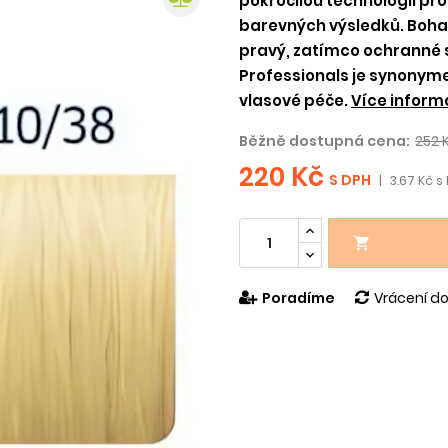
pokročilou technologii pro
barevných výsledků. Boha
pravý, zatímco ochranné sl
Professionals je synonyme
vlasové péče.
Více inform
Běžně dostupná cena:
252 
220 Kč
S DPH
|
3.67 Kč s

Poradíme
Vrácení do