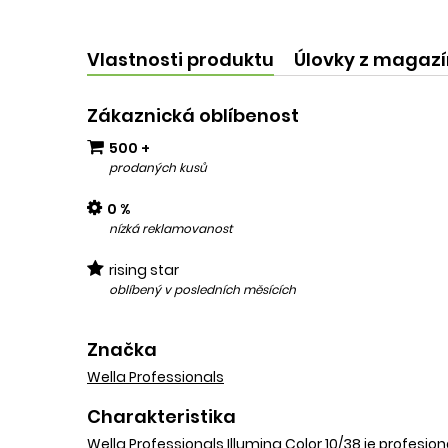
kvalit
add
Vlastnosti produktu
Úlovky z magaz
Zákaznická oblíbenost
500 +
prodaných kusů
0 %
nízká reklamovanost
rising star
oblíbený v posledních měsících
Značka
Wella Professionals
Charakteristika
Wella Professionals Illumina Color 10/38 je profesi