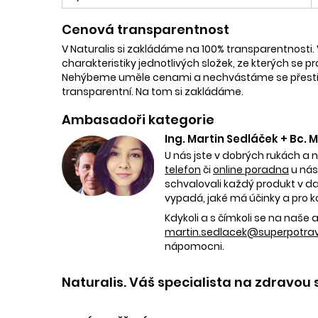
Cenová transparentnost
V Naturalis si zakládáme na 100% transparentnosti. 
charakteristiky jednotlivých složek, ze kterých se p
Nehýbeme uměle cenami a nechvástáme se přestřele
transparentní. Na tom si zakládáme.
Ambasadoři kategorie
Ing. Martin Sedláček + Bc.
U nás jste v dobrých rukách a 
telefon
či
online poradna
u nás
schvalovali každý produkt v dan
vypadá, jaké má účinky a pro k
Kdykoli a s čímkoli se na naš
martin.sedlacek@superpotravi
nápomocni.
Naturalis. Váš specialista na zdravou 