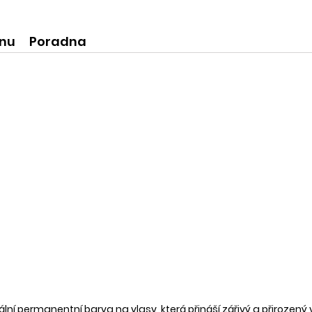
ní produkty
krásné praktické dóze-lze použít
na super praktické dárečky:-)
ínu
Poradna
onální permanentní barva na
vlasy
, která přináší zářivý a přirozen