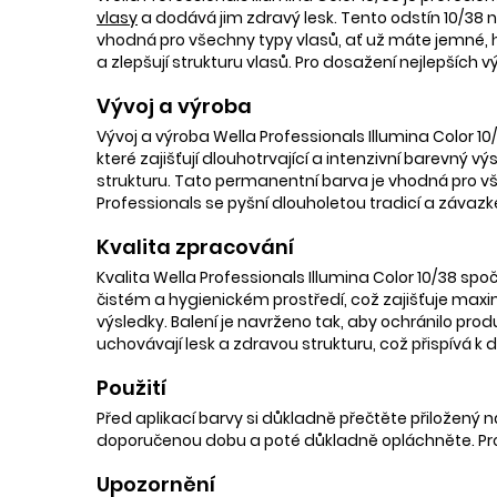
vlasy
a dodává jim zdravý lesk. Tento odstín 10/38 n
vhodná pro všechny typy vlasů, ať už máte jemné, h
a zlepšují strukturu vlasů. Pro dosažení nejlepších 
Vývoj a výroba
Vývoj a výroba Wella Professionals Illumina Color 1
které zajišťují dlouhotrvající a intenzivní barevný vý
strukturu. Tato permanentní barva je vhodná pro všec
Professionals se pyšní dlouholetou tradicí a závaz
Kvalita zpracování
Kvalita Wella Professionals Illumina Color 10/38 s
čistém a hygienickém prostředí, což zajišťuje max
výsledky. Balení je navrženo tak, aby ochránilo produ
uchovávají lesk a zdravou strukturu, což přispívá 
Použití
Před aplikací barvy si důkladně přečtěte přiložený
doporučenou dobu a poté důkladně opláchněte. Pro n
Upozornění