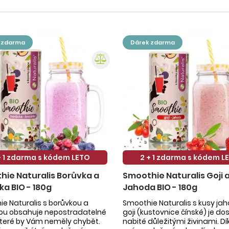
k zdarma
dárek zdarma
+ 1 zdarma s kódem LETO
2 + 1 zdarma s kódem L
ie Naturalis Borůvka a
Smoothie Naturalis Goji 
ka BIO - 180g
Jahoda BIO - 180g
e Naturalis s borůvkou a
Smoothie Naturalis s kusy ja
kou obsahuje nepostradatelné
goji (kustovnice čínské) je do
 které by Vám neměly chybět.
nabité důležitými živinami. Dí