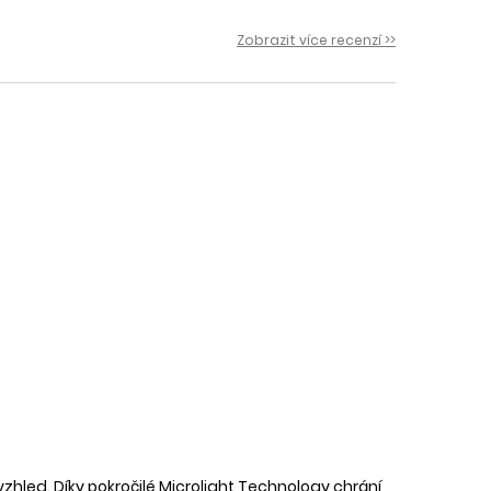
 i
Zobrazit více recenzí >>
ý vzhled. Díky pokročilé Microlight Technology chrání