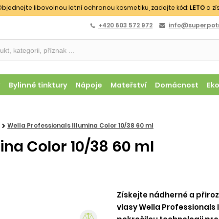
bjednejte libovolnou letní ochranou kosmetiku, zadejte kód:
LETO
a zí
+420 603 572 972
info@superpotr
y
Bylinné tinktury
Nápoje
Mateřství
Domácnost
Ek
Wella Professionals Illumina Color 10/38 60 ml
ina Color 10/38 60 ml
Získejte nádherné a přiro
vlasy Wella Professionals 