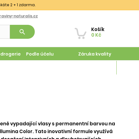
skáte 2 + 1 zdarma.
aviny-naturalis.cz
Košík
search
0 Kč
odrogerie
Podle účelu
Záruka kvality
Magazín
zeně vypadající vlasy s permanentní barvou na
Illumina Color. Tato inovativní formule využívá