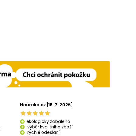
Heureka.cz [15. 7. 2026]
ekologicky zabaleno
add
,
výběr kvalitního zboží
add
rychlé odeslání
add