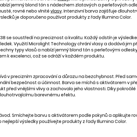
abízí jemný blond tón s nádechem zlatavých a perleťových odlesků,
usté, rovné nebo vlnité
vlasy
. Intenzivní barva zajišťuje dlouhotr
výsledků je doporučeno používat produkty z řady Illumina Color.
0/38 se soustředí na preciznost a kvalitu. Každý odstín je výsled
sledek. Využití Microlight Technology chrání vlasy a dodává jim při
hny typy vlasů a nabízí jemný blond tón s perleťovými odlesky, id
kem k excelenci, což se odráží v každém produktu.
počívá v precizním zpracování a důrazu na bezchybnost. Před sam
imální bezpečnost a účinnost. Barva se míchá s aktivátorem v 
kt před vnějšími vlivy a zachovalo jeho vlastnosti. Díky pokročilé 
k dlouhotrvajícímu barevnému efektu.
 návod. Smíchejte barvu s aktivátorem podle pokynů a aplikujte 
ejlepší výsledky používejte produkty z řady Illumina Color.