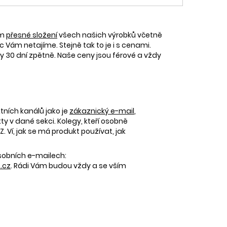
ám
přesné složení
všech našich výrobků včetně
c Vám netajíme. Stejně tak to je i s cenami.
30 dní zpětně. Naše ceny jsou férové a vždy
tních kanálů jako je
zákaznický e-mail
,
 v dané sekci. Kolegy, kteří osobně
 Ví, jak se má produkt používat, jak
osobních e-mailech:
.cz
. Rádi Vám budou vždy a se vším