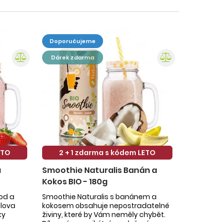
doporučujeme
dárek zdarma
ETO
2 + 1 zdarma s kódem LETO
a
Smoothie Naturalis Banán a
Kokos BIO - 180g
hod a
Smoothie Naturalis s banánem a
slova
kokosem obsahuje nepostradatelné
ky
živiny, které by Vám neměly chybět.