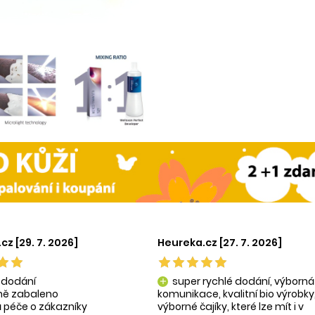
cz [29. 7. 2026]
Heureka.cz [27. 7. 2026]
 dodání
super rychlé dodání, výborná
add
tně zabaleno
komunikace, kvalitní bio výrobky
 péče o zákazníky
výborné čajíky, které lze mít i v