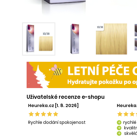
Uživatelské recenze e-shopu
Heureka.cz [1. 8. 2026]
Heureka.
Rychle dodání spokojenost
rychlé
add
kvali
add
skvělá
add