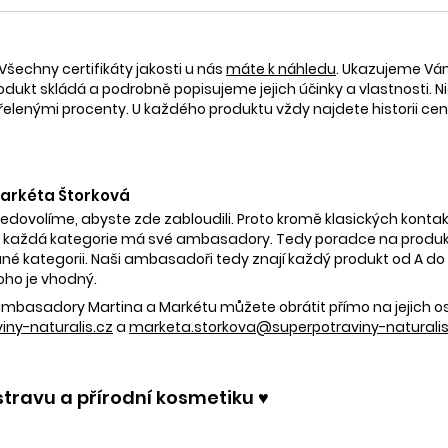
Všechny certifikáty jakosti u nás
máte k náhledu
. Ukazujeme V
rodukt skládá a podrobně popisujeme jejich účinky a vlastnosti. Ni
nými procenty. U každého produktu vždy najdete historii ceny 
 Markéta Štorková
nedovolíme, abyste zde zabloudili. Proto kromě klasických kontak
 každá kategorie má své ambasadory. Tedy poradce na produkty
é kategorii. Naši ambasadoři tedy znají každý produkt od A do Z.
oho je vhodný.
e ambasadory Martina a Markétu můžete obrátit přímo na jejich 
ny-naturalis.cz
a
marketa.storkova@superpotraviny-naturalis
stravu a přírodní kosmetiku ♥️