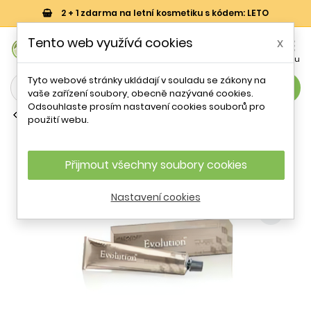
2 + 1 zdarma na letní kosmetiku s kódem: LETO
0
Tento web využívá cookies
x


Košík
Účet
Menu
Tyto webové stránky ukládají v souladu se zákony na
search
vaše zařízení soubory, obecně nazývané cookies.
Odsouhlaste prosím nastavení cookies souborů pro
Permanentní barvy na vlasy
použití webu.
Alfaparf Milano Evolution Of The Color
10 60 ml
Přijmout všechny soubory cookies
- 59 %
Nastavení cookies