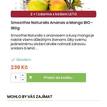
2 + 1 zdarma s kódem LETO
Smoothie Naturalis Ananas a Mango BIO -
S
180g
-
Smoothie Naturalis s ananasem a kusy manga je
Sm
nabité všemi důležitými živinami. Díky svému
ob
jedinečnému složení skvěle nahradí zdravou
ne
snídani či lehčí ...
na

Skladem
239 Kč
2
Přidat do košíku

MOHLO BY VÁS ZAJÍMAT