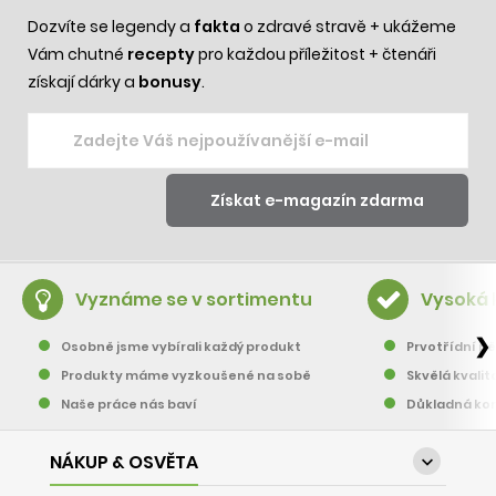
Dozvíte se legendy a
fakta
o zdravé stravě + ukážeme
Vám chutné
recepty
pro každou příležitost + čtenáři
získají dárky a
bonusy
.
Vyznáme se v sortimentu
Vysoká 
❯
Osobně jsme vybírali každý produkt
Prvotřídní pě
Produkty máme vyzkoušené na sobě
Skvělá kvalit
Naše práce nás baví
Důkladná kon
NÁKUP & OSVĚTA
