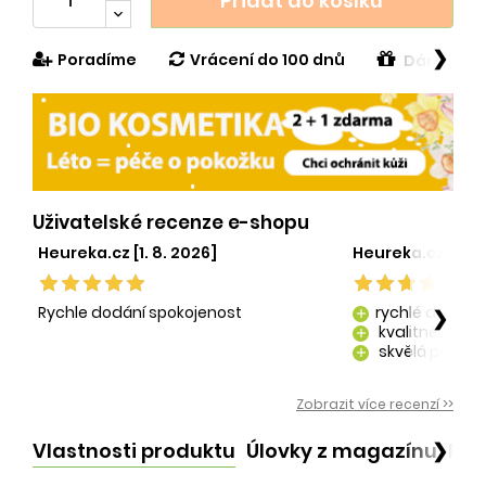
Přidat do košíku
❯
Poradíme
Vrácení do 100 dnů
Dárek v h
Uživatelské recenze e-shopu
Heureka.cz [1. 8. 2026]
Heureka.cz [29. 
Rychle dodání spokojenost
rychlé dodání
❯
add
kvalitně zaba
add
skvělá péče o
add
kvalitní produ
add
Zobrazit více recenzí >>
Vlastnosti produktu
Úlovky z magazínu
Po
❯