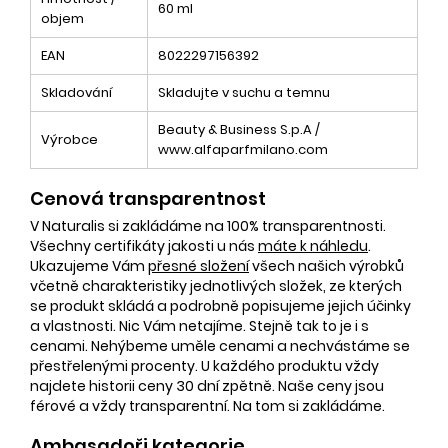
60 ml
objem
EAN
8022297156392
Skladování
Skladujte v suchu a temnu
Beauty & Business S.p.A /
Výrobce
www.alfaparfmilano.com
Cenová transparentnost
V Naturalis si zakládáme na 100% transparentnosti.
Všechny certifikáty jakosti u nás
máte k náhledu
.
Ukazujeme Vám
přesné složení
všech našich výrobků
včetně charakteristiky jednotlivých složek, ze kterých
se produkt skládá a podrobně popisujeme jejich účinky
a vlastnosti. Nic Vám netajíme. Stejně tak to je i s
cenami. Nehýbeme uměle cenami a nechvástáme se
přestřelenými procenty. U každého produktu vždy
najdete historii ceny 30 dní zpětně. Naše ceny jsou
férové a vždy transparentní. Na tom si zakládáme.
Ambasadoři kategorie