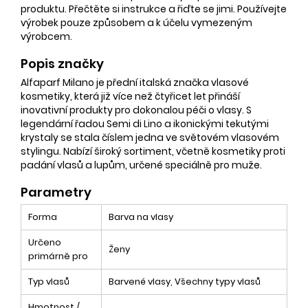
produktu. Přečtěte si instrukce a řiďte se jimi. Používejte
výrobek pouze způsobem a k účelu vymezeným
výrobcem.
Popis značky
Alfaparf Milano je přední italská značka vlasové
kosmetiky, která již více než čtyřicet let přináší
inovativní produkty pro dokonalou péči o vlasy. S
legendární řadou Semi di Lino a ikonickými tekutými
krystaly se stala číslem jedna ve světovém vlasovém
stylingu. Nabízí široký sortiment, včetně kosmetiky proti
padání vlasů a lupům, určené speciálně pro muže.
Parametry
Forma
Barva na vlasy
Určeno
Ženy
primárně pro
Typ vlasů
Barvené vlasy, Všechny typy vlasů
Hmotnost /