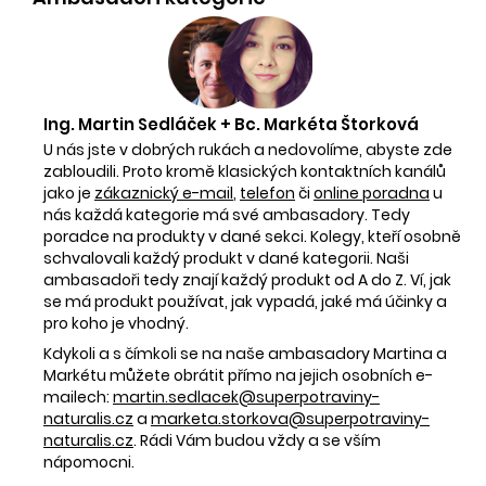
Ing. Martin Sedláček + Bc. Markéta Štorková
U nás jste v dobrých rukách a nedovolíme, abyste zde
zabloudili. Proto kromě klasických kontaktních kanálů
jako je
zákaznický e-mail
,
telefon
či
online poradna
u
nás každá kategorie má své ambasadory. Tedy
poradce na produkty v dané sekci. Kolegy, kteří osobně
schvalovali každý produkt v dané kategorii. Naši
ambasadoři tedy znají každý produkt od A do Z. Ví, jak
se má produkt používat, jak vypadá, jaké má účinky a
pro koho je vhodný.
Kdykoli a s čímkoli se na naše ambasadory Martina a
Markétu můžete obrátit přímo na jejich osobních e-
mailech:
martin.sedlacek@superpotraviny-
naturalis.cz
a
marketa.storkova@superpotraviny-
naturalis.cz
. Rádi Vám budou vždy a se vším
nápomocni.