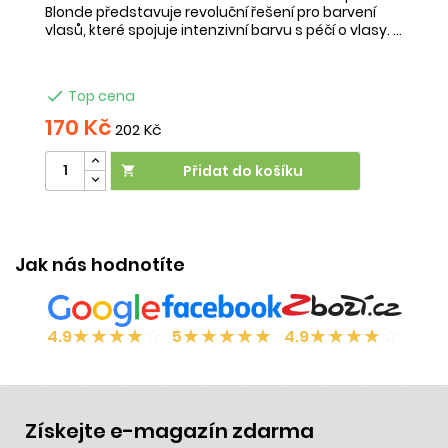
Blonde představuje revoluční řešení pro barvení
vlasů, které spojuje intenzivní barvu s péčí o vlasy. ...

Top cena
170 Kč
202 Kč
Přidat do košíku

Jak nás hodnotíte
★
★
★
★
☆
★
★
★
★
★
★
★
★
★
☆
4.9
5
4.9
Získejte e-magazín zdarma