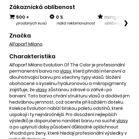
Zákaznická oblíbenost
500 +
0 %
rising star
❯
prodaných kusů
nízká reklamovanost
oblíbený v posled
Značka
Alfaparf Milano
Charakteristika
Alfaparf Milano Evolution Of The Color je profesionální
permanentní barva na
vlasy
, která přináší intenzivní a
dlouhotrvající barvu pro všechny typy vlasů. Složení
obohacené o kyselinu hyaluronovou a mikropigmenty
zajišťuje, že
vlasy
zůstanou zdravé a zářivé i po
barvení. Tato barva chrání strukturu vlasů a dodává jim
hedvábnou jemnost, což oceníte při každém doteku.
Kolekce Evolution nabízí širokou paletu odstínů, které
uspokojí i ty nejnáročnější. Pro dosažení nejlepších
výsledků je doporučeno nanášet barvu na suché
vlasy
a po uplynutí doby působení důkladně opláchnout.
Vhodná pro ženy, které hledají profesionální výsledky v