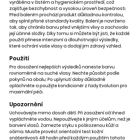
vyráběna v čistém a hygienickém prostředí, což
zajišťuje bezchybnost a vysokou úroveň bezpečnosti.
Před balením prochází produkt důkladnou kontrolou,
aby splnil přísné standardy kvality. Balení je navrženo
tak, aby chránilo barvu před vnějšími vlivy a zachovalo
její účinné složky. Díky tomu si můžete být jisti, že každé
použití přinese intenzivní a dlouhotrvající výsledky,
které ochrání vaše vlasy a dodají jim zdravý vzhled.
Použití
Pro dosažení nejlepších výsledků naneste barvu
rovnoměrně na suché vlasy. Nechte působit podle
pokynů na obalu. Po uplynutí doby důkladně
opláchněte a použijte kondicionér z řady Evolution pro
maximální péči.
Upozornění
Uchovávejte mimo dosah dětí. Při zasažení očí ihned
vypláchněte vodou. Nepoužívejte k jiným účelům, než je
barvení vlasů. Zamezte styku s poškozenou kůží a
očima. Musíte provést orientační test kožní
snášenlivosti 48 hodin před každým použitím tohoto