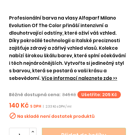
Profesionální barva na vlasy Alfaparf Milano
Evolution Of The Color přináší intenzivní a
dlouhotrvající odstíny, které oživí váš vzhled.
Díky pokročilé technologii a italské preciznosti
zajišťuje zdravý a zářivý vzhled vlasů. Kolekce
nabízí širokou škálu barev, které splní očekávání
i těch nejnáročnějších. Vytvořte si jedinečný styl
s barvou, která se postará o vaši krásu a
sebevědomí.
Více informací naleznete zde >>
Běžně dostupná cena:
345 Kč
Ušetříte: 205 Kč
140 Kč
S DPH
|
2.33 Kč s DPH / ml

Na skladě není dostatek produktů