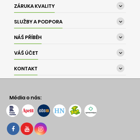
ZÁRUKA KVALITY

SLUŽBY A PODPORA

NÁŠ PŘÍBĚH

VÁŠ ÚČET

KONTAKT

Média o nás: