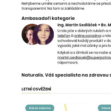
Nehýbeme uměle cenami a nechvástáme se přestřele
transparentní. Na tom si zakládáme.
Ambasadoři kategorie
Ing. Martin Sedláček + Bc.
U nás jste v dobrých rukách a 
telefon
či
online poradna
u nás
schvalovali každý produkt v dan
vypadá, jaké má účinky a pro k
Kdykoli a s čímkoli se na naš
martin.sedlacek@superpotravi
nápomocni.
Naturalis. Váš specialista na zdravou 
LETNÍ OSVĚŽENÍ
dárek zdarma
dáre