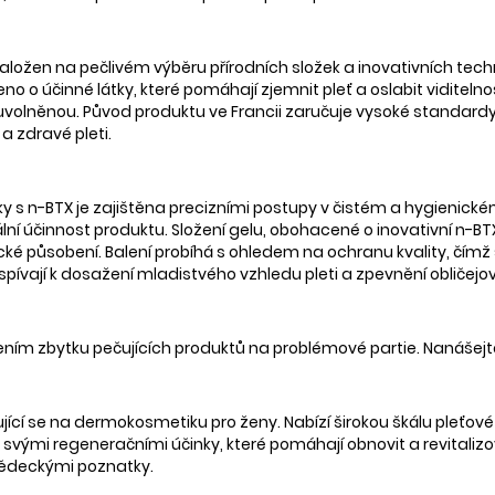
založen na pečlivém výběru přírodních složek a inovativních tech
ceno o účinné látky, které pomáhají zjemnit pleť a oslabit viditel
olněnou. Původ produktu ve Francii zaručuje vysoké standardy a 
a zdravé pleti.
 s n-BTX je zajištěna precizními postupy v čistém a hygienickém 
lní účinnost produktu. Složení gelu, obohacené o inovativní n-B
ické působení. Balení probíhá s ohledem na ochranu kvality, čímž 
pívají k dosažení mladistvého vzhledu pleti a zpevnění obličejo
sením zbytku pečujících produktů na problémové partie. Nanášejt
ující se na dermokosmetiku pro ženy. Nabízí širokou škálu pleťo
é svými regeneračními účinky, které pomáhají obnovit a revitaliz
vědeckými poznatky.