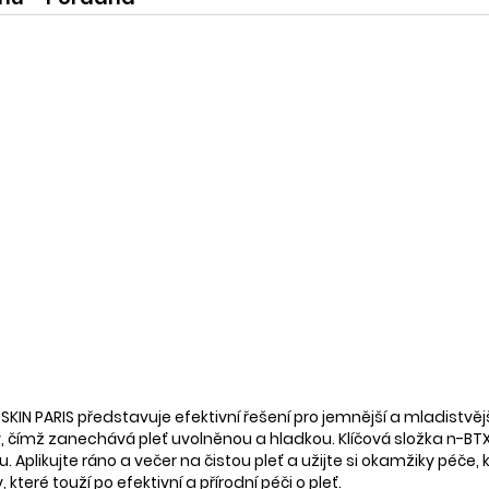
IN PARIS představuje efektivní řešení pro jemnější a mladistvějš
y, čímž zanechává pleť uvolněnou a hladkou. Klíčová složka n-
Aplikujte ráno a večer na čistou pleť a užijte si okamžiky péče, k
teré touží po efektivní a přírodní péči o pleť.