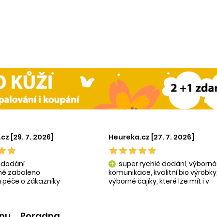
cz [29. 7. 2026]
Heureka.cz [27. 7. 2026]
 dodání
super rychlé dodání, výborná
add
tně zabaleno
komunikace, kvalitní bio výrobky
 péče o zákazníky
výborné čajíky, které lze mít i v
ní produkty
krásné praktické dóze-lze použít
na super praktické dárečky:-)
ínu
Poradna