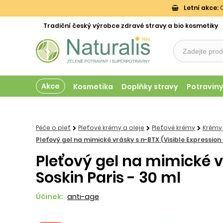
Letní akce:
O
Tradiční český výrobce zdravé stravy a bio kosmetiky
Akce
Kosmetika
Doplňky stravy
Potravin
Péče o pleť
Pleťové krémy a oleje
Pleťové krémy
Krémy
Pleťový gel na mimické vrásky s n-BTX (Visible Expression 
Pleťový gel na mimické v
Soskin Paris - 30 ml
Účinek:
anti-age