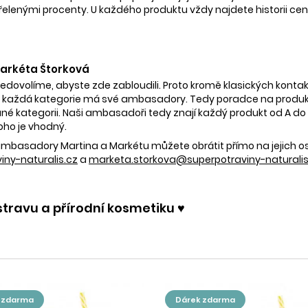
nými procenty. U každého produktu vždy najdete historii ceny 
 Markéta Štorková
nedovolíme, abyste zde zabloudili. Proto kromě klasických kontak
 každá kategorie má své ambasadory. Tedy poradce na produkty
é kategorii. Naši ambasadoři tedy znají každý produkt od A do Z.
oho je vhodný.
e ambasadory Martina a Markétu můžete obrátit přímo na jejich 
ny-naturalis.cz
a
marketa.storkova@superpotraviny-naturalis
stravu a přírodní kosmetiku ♥️
k zdarma
dárek zdarma