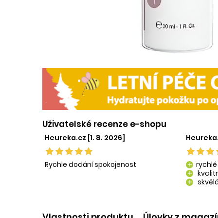
Uživatelské recenze e-shopu
Heureka.cz [1. 8. 2026]
Heureka.
Rychle dodání spokojenost
rychlé
add
kvali
add
skvělá
add
kvalit
add
Vlastnosti produktu
Úlovky z magaz