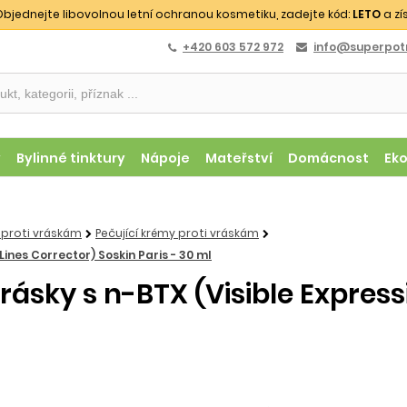
bjednejte libovolnou letní ochranou kosmetiku, zadejte kód:
LETO
a zí
+420 603 572 972
info@superpotr
y
Bylinné tinktury
Nápoje
Mateřství
Domácnost
Ek
 proti vráskám
Pečující krémy proti vráskám
Lines Corrector) Soskin Paris - 30 ml
rásky s n-BTX (Visible Express