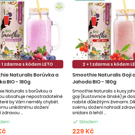
+ 1 zdarma s kódem LETO
2 + 1 zdarma s kódem L
ie Naturalis Borůvka a
Smoothie Naturalis Goji 
ka BIO - 180g
Jahoda BIO - 180g
e Naturalis s borůvkou a
Smoothie Naturalis s kusy ja
kou obsahuje nepostradatelné
goji (kustovnice čínské) je do
 které by Vám neměly chybět.
nabité důležitými živinami. Dí
ému unikátnímu složení
svému složení nahradí zdrav
 zdravou ...
snídani či lehčí ...
adem

Skladem
Kč
229 Kč