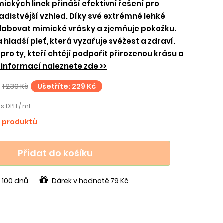
ických linek přináší efektivní řešení pro
ladistvější vzhled. Díky své extrémně lehké
abovat mimické vrásky a zjemňuje pokožku.
 hladší pleť, která vyzařuje svěžest a zdraví.
 pro ty, kteří chtějí podpořit přirozenou krásu a
 informací naleznete zde >>
1 230 Kč
Ušetříte: 229 Kč
 s DPH / ml
k produktů
Přidat do košíku
 100 dnů
Dárek v hodnotě 79 Kč