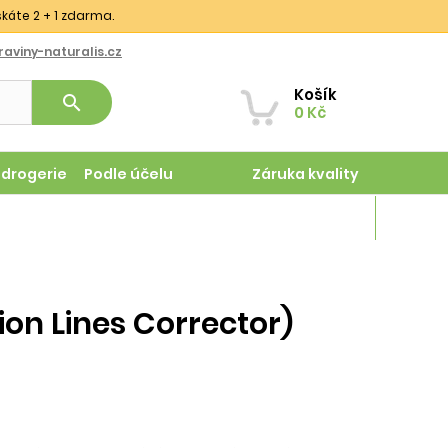
skáte 2 + 1 zdarma.
aviny-naturalis.cz
Košík
search
0 Kč
odrogerie
Podle účelu
Záruka kvality
Magazín
ion Lines Corrector)