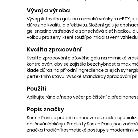
Vývoj a výroba
Vývoj pleťového gelu na mimické vrásky s n-BTX je 
důraz na kvalitu a efektivitu. Složení gelu je oboha
gel snadno vstřebává a zanechává pleť hladkou a uv
volbou pro ženy, které touží po mladistvém vzhledu 
Kvalita zpracování
Kvalita zpracování pleťového gelu na mimické vrásky
kontrolován, aby se zajistila bezchybnost a maximá
klade důraz na přírodní ingredience a jejich synerg
perfektním stavu. Vysoké standardy zpracování přis
Použití
Aplikujte ráno a/nebo večer po čištění a před nane
Popis značky
Soskin Paris je přední francouzská značka specializ
odličování
obličeje. Produkty Soskin Paris jsou znám
značka tradiční kosmetické postupy s moderními 