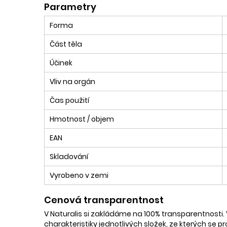
Parametry
Forma
Část těla
Účinek
Vliv na orgán
Čas použití
Hmotnost / objem
EAN
Skladování
Vyrobeno v zemi
Cenová transparentnost
V Naturalis si zakládáme na 100% transparentnosti. 
charakteristiky jednotlivých složek, ze kterých se p