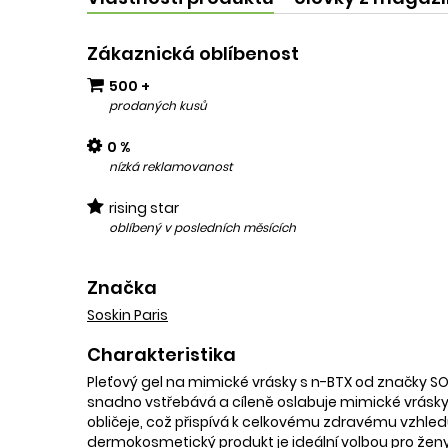
Zákaznická oblíbenost
500 +
prodaných kusů
0 %
nízká reklamovanost
rising star
oblíbený v posledních měsících
Značka
Soskin Paris
Charakteristika
Pleťový gel na mimické vrásky s n-BTX od značky SOSK
snadno vstřebává a cíleně oslabuje mimické vrásk
obličeje, což přispívá k celkovému zdravému vzhledu. 
dermokosmetický produkt je ideální volbou pro ženy, k