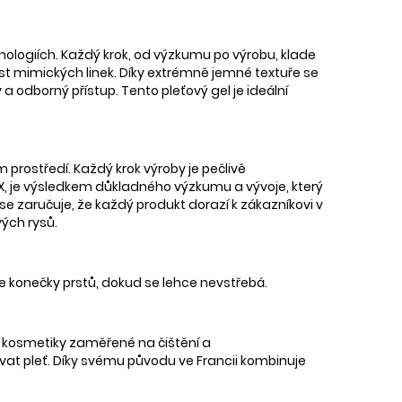
nologiích. Každý krok, od výzkumu po výrobu, klade
nost mimických linek. Díky extrémně jemné textuře se
odborný přístup. Tento pleťový gel je ideální
prostředí. Každý krok výroby je pečlivě
TX, je výsledkem důkladného výzkumu a vývoje, který
se zaručuje, že každý produkt dorazí k zákazníkovi v
vých rysů.
e konečky prstů, dokud se lehce nevstřebá.
vé kosmetiky zaměřené na čištění a
ovat pleť. Díky svému původu ve Francii kombinuje