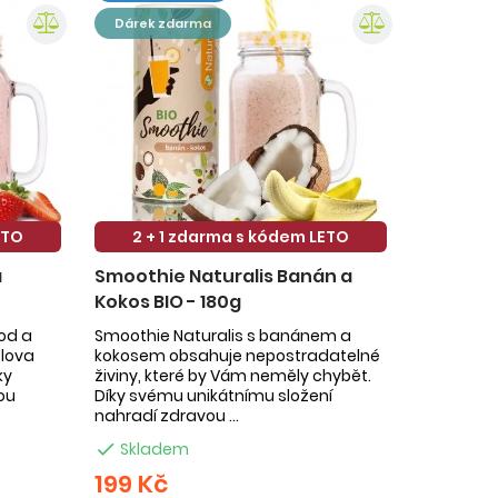
dárek zdarma
ETO
2 + 1 zdarma s kódem LETO
a
Smoothie Naturalis Banán a
Kokos BIO - 180g
hod a
Smoothie Naturalis s banánem a
slova
kokosem obsahuje nepostradatelné
ky
živiny, které by Vám neměly chybět.
ou
Díky svému unikátnímu složení
nahradí zdravou ...

Skladem
199 Kč