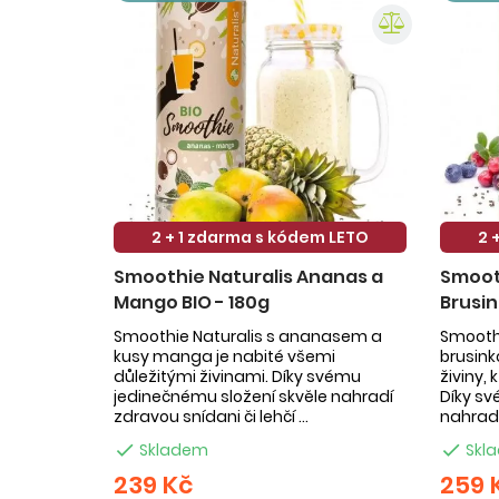
2 + 1 zdarma s kódem LETO
2 
Smoothie Naturalis Ananas a
Smooth
Mango BIO - 180g
Brusin
Smoothie Naturalis s ananasem a
Smoothi
kusy manga je nabité všemi
brusin
důležitými živinami. Díky svému
živiny,
jedinečnému složení skvěle nahradí
Díky sv
zdravou snídani či lehčí ...
nahradí

Skladem

Skl
239 Kč
259 