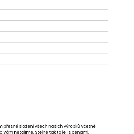
ám
přesné složení
všech našich výrobků včetně
c Vám netajíme. Stejně tak to je i s cenami.