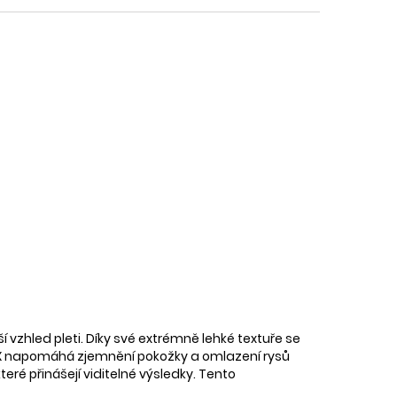
í vzhled pleti. Díky své extrémně lehké textuře se
BTX napomáhá zjemnění pokožky a omlazení rysů
teré přinášejí viditelné výsledky. Tento