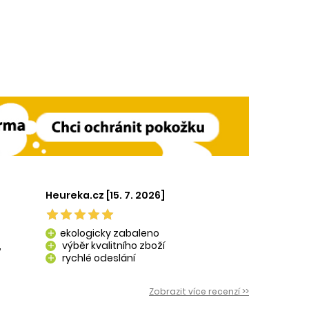
Heureka.cz [15. 7. 2026]
ekologicky zabaleno
add
,
výběr kvalitního zboží
add
rychlé odeslání
add
 i
Zobrazit více recenzí >>