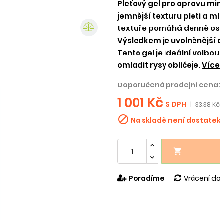
Pleťový gel pro opravu mim
jemnější texturu pleti a m
textuře pomáhá denně osl
Výsledkem je uvolněnější a
Tento gel je ideální volbou
omladit rysy obličeje.
Více
Doporučená prodejní cena:
1 001 Kč
S DPH
|
33.38 Kč

Na skladě není dostate

Poradíme
Vrácení do