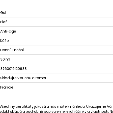
Gel
Pleť
Anti-age
Kůže
Denní + noční
30 ml
3760019120638
Skladujte v suchu a temnu
Francie
Všechny certifikáty jakosti u nás
máte k náhledu
. Ukazujeme V
rodukt skládá a podrobně popisujeme jejich účinky a vlastnosti. Ni