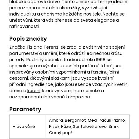
hluboké agarové dřevo. Tento unisex parfém je ideální
pro nezapomenutelné okamžiky, vyzdvihující
individualitu a charisma každého nositele. Nechte se
unést vůní, která vás přenese do světa elegance a
rafinovanosti.
Popis značky
Značka Tiziana Terenzi se zrodila z vášnivého spojení
parfumerství a umění, které odráží jedinečnou krásu
přírody. Rodinný podnik s tradicí od roku 1968 se
specializuje na výrobu luxusních parfémů, které jsou
inspirovány osobními vzpomínkami a fascinujícími
cestami. Klíčovými složkami jsou vysoce kvalitní
přírodní ingredience, jako jsou esence vzácných květin,
dřeva a
koření
, které vytvářejí harmonické a
nezapomenutelné vonné kompozice.
Parametry
Ambra, Bergamot, Med, Pačuli, Pižmo,
Hlava vůně
Písek, Růže, Santalové dřevo, Smrk,
Černý pepř