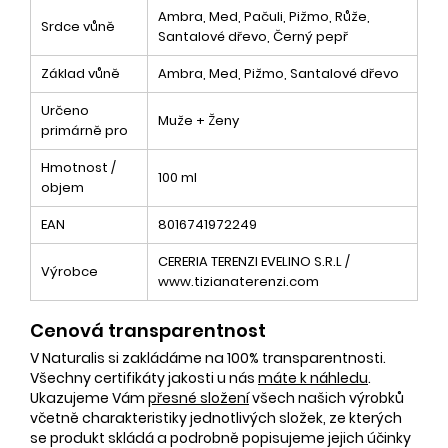
Ambra, Med, Pačuli, Pižmo, Růže,
Srdce vůně
Santalové dřevo, Černý pepř
Základ vůně
Ambra, Med, Pižmo, Santalové dřevo
Určeno
Muže + Ženy
primárně pro
Hmotnost /
100 ml
objem
EAN
8016741972249
CERERIA TERENZI EVELINO S.R.L /
Výrobce
www.tizianaterenzi.com
Cenová transparentnost
V Naturalis si zakládáme na 100% transparentnosti.
Všechny certifikáty jakosti u nás
máte k náhledu
.
Ukazujeme Vám
přesné složení
všech našich výrobků
včetně charakteristiky jednotlivých složek, ze kterých
se produkt skládá a podrobně popisujeme jejich účinky