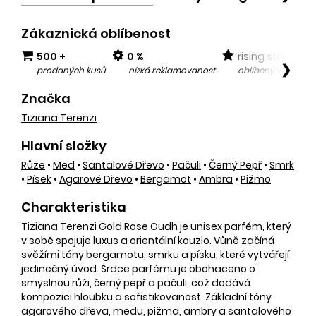
Zákaznická oblíbenost
500 +
0 %
rising star
❯
prodaných kusů
nízká reklamovanost
oblíbený v posled
Značka
Tiziana Terenzi
Hlavní složky
Růže
•
Med
•
Santalové Dřevo
•
Pačuli
•
Černý Pepř
•
Smrk
•
Písek
•
Agarové Dřevo
•
Bergamot
•
Ambra
•
Pižmo
Charakteristika
Tiziana Terenzi Gold Rose Oudh je unisex parfém, který
v sobě spojuje luxus a orientální kouzlo. Vůně začíná
svěžími tóny bergamotu, smrku a písku, které vytvářejí
jedinečný úvod. Srdce parfému je obohaceno o
smyslnou růži, černý pepř a pačuli, což dodává
kompozici hloubku a sofistikovanost. Základní tóny
agarového dřeva, medu, pižma, ambry a santalového