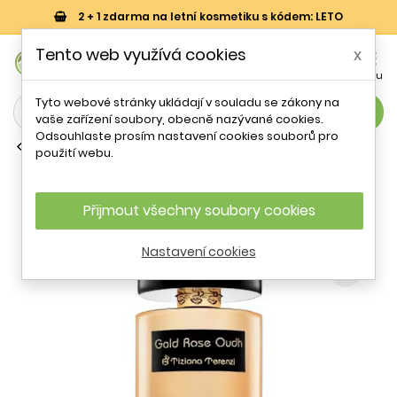
2 + 1 zdarma na letní kosmetiku s kódem: LETO
0
Tento web využívá cookies
x


Košík
Účet
Menu
Tyto webové stránky ukládají v souladu se zákony na
search
vaše zařízení soubory, obecně nazývané cookies.
Odsouhlaste prosím nastavení cookies souborů pro
Parfémy (P)
použití webu.
Tiziana Terenzi Gold Rose Oudh PAR U
100 ml
Přijmout všechny soubory cookies
- 62 %
Nastavení cookies