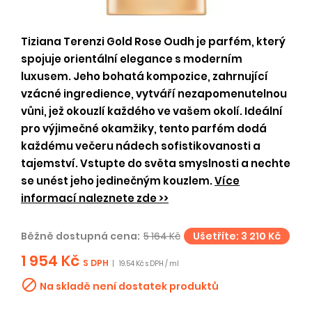
Tiziana Terenzi Gold Rose Oudh je parfém, který
spojuje orientální elegance s moderním
luxusem. Jeho bohatá kompozice, zahrnující
vzácné ingredience, vytváří nezapomenutelnou
vůni, jež okouzlí každého ve vašem okolí. Ideální
pro výjimečné okamžiky, tento parfém dodá
každému večeru nádech sofistikovanosti a
tajemství. Vstupte do světa smyslnosti a nechte
se unést jeho jedinečným kouzlem.
Více
informací naleznete zde >>
Běžně dostupná cena:
5 164 Kč
Ušetříte: 3 210 Kč
1 954 Kč
S DPH
|
19.54 Kč s DPH / ml

Na skladě není dostatek produktů