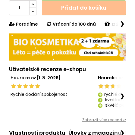
Přidat do košíku
❯
Poradíme
Vrácení do 100 dnů
Dárek v h
Uživatelské recenze e-shopu
Heureka.cz [1. 8. 2026]
Heureka.cz [29. 
Rychle dodání spokojenost
rychlé dodání
❯
add
kvalitně zaba
add
skvělá péče o
add
kvalitní produ
add
Zobrazit více recenzí >>
Vlastnosti produktu
Úlovky z magazínu
Po
❯