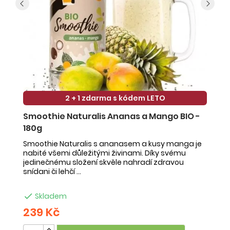
2 + 1 zdarma s kódem LETO
Smoothie Naturalis Ananas a Mango BIO -
S
180g
-
Smoothie Naturalis s ananasem a kusy manga je
Sm
nabité všemi důležitými živinami. Díky svému
ob
jedinečnému složení skvěle nahradí zdravou
ne
snídani či lehčí ...
na

Skladem
239 Kč
2