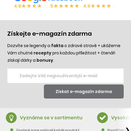
★
★
★
★
☆
★
★
★
★
★
★
★
★
★
☆
4.9
5
4.9
Získejte e-magazín zdarma
Dozvíte se legendy a
fakta
o zdravé stravě + ukážeme
Vám chutné
recepty
pro každou příležitost + čtenáři
získají dárky a
bonusy
.
Vyznáme se v sortimentu
Vysoká 
❯
Osobně jsme vybírali každý produkt
Prvotřídní pě