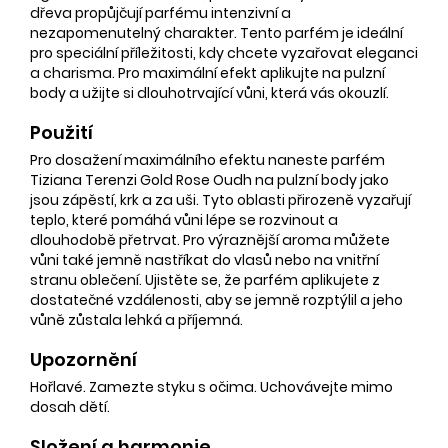
dřeva propůjčují parfému intenzivní a
nezapomenutelný charakter. Tento parfém je ideální
pro speciální příležitosti, kdy chcete vyzařovat eleganci
a charisma. Pro maximální efekt aplikujte na pulzní
body a užijte si dlouhotrvající vůni, která vás okouzlí.
Použití
Pro dosažení maximálního efektu naneste parfém
Tiziana Terenzi Gold Rose Oudh na pulzní body jako
jsou zápěstí, krk a za uši. Tyto oblasti přirozeně vyzařují
teplo, které pomáhá vůni lépe se rozvinout a
dlouhodobě přetrvat. Pro výraznější aroma můžete
vůni také jemně nastříkat do vlasů nebo na vnitřní
stranu oblečení. Ujistěte se, že parfém aplikujete z
dostatečné vzdálenosti, aby se jemně rozptýlil a jeho
vůně zůstala lehká a příjemná.
Upozornění
Hořlavé. Zamezte styku s očima. Uchovávejte mimo
dosah dětí.
Složení a harmonie