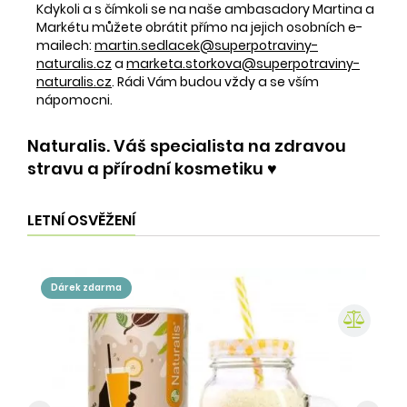
Kdykoli a s čímkoli se na naše ambasadory Martina a
Markétu můžete obrátit přímo na jejich osobních e-
mailech:
martin.sedlacek@superpotraviny-
naturalis.cz
a
marketa.storkova@superpotraviny-
naturalis.cz
. Rádi Vám budou vždy a se vším
nápomocni.
Naturalis. Váš specialista na zdravou
stravu a přírodní kosmetiku ♥️
LETNÍ OSVĚŽENÍ
dárek zdarma