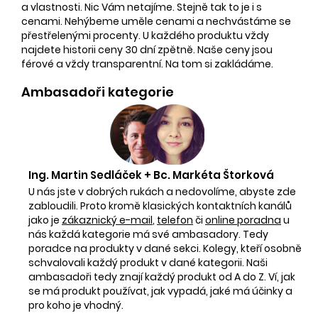
a vlastnosti. Nic Vám netajíme. Stejně tak to je i s
cenami. Nehýbeme uměle cenami a nechvástáme se
přestřelenými procenty. U každého produktu vždy
najdete historii ceny 30 dní zpětně. Naše ceny jsou
férové a vždy transparentní. Na tom si zakládáme.
Ambasadoři kategorie
Ing. Martin Sedláček + Bc. Markéta Štorková
U nás jste v dobrých rukách a nedovolíme, abyste zde
zabloudili. Proto kromě klasických kontaktních kanálů
jako je
zákaznický e-mail
,
telefon
či
online poradna
u
nás každá kategorie má své ambasadory. Tedy
poradce na produkty v dané sekci. Kolegy, kteří osobně
schvalovali každý produkt v dané kategorii. Naši
ambasadoři tedy znají každý produkt od A do Z. Ví, jak
se má produkt používat, jak vypadá, jaké má účinky a
pro koho je vhodný.