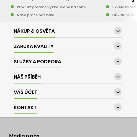
Produkty máme vyzkoušené na sobě
Skvělá kvalit
Naše práce nás baví
Důkladná kon
NÁKUP & OSVĚTA

ZÁRUKA KVALITY

SLUŽBY A PODPORA

NÁŠ PŘÍBĚH

VÁŠ ÚČET

KONTAKT

Média o nás: