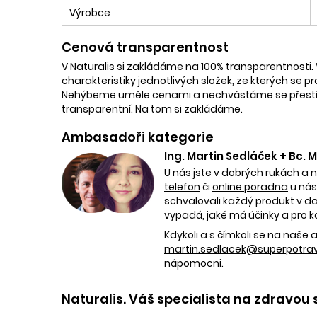
Výrobce
Cenová transparentnost
V Naturalis si zakládáme na 100% transparentnosti. 
charakteristiky jednotlivých složek, ze kterých se p
Nehýbeme uměle cenami a nechvástáme se přestřele
transparentní. Na tom si zakládáme.
Ambasadoři kategorie
Ing. Martin Sedláček + Bc.
U nás jste v dobrých rukách a 
telefon
či
online poradna
u nás
schvalovali každý produkt v dan
vypadá, jaké má účinky a pro k
Kdykoli a s čímkoli se na naš
martin.sedlacek@superpotravi
nápomocni.
Naturalis. Váš specialista na zdravou 