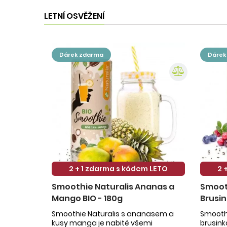
LETNÍ OSVĚŽENÍ
dárek zdarma
dáre
2 + 1 zdarma s kódem LETO
2 
Smoothie Naturalis Ananas a
Smooth
Mango BIO - 180g
Brusin
Smoothie Naturalis s ananasem a
Smoothi
kusy manga je nabité všemi
brusin