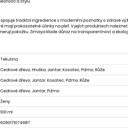
ečnosti a stylu.
á spojuje tradiční ingredience s moderními poznatky o zdravé v
 mají prokazatelné účinky na pleť. V jejích produktech naleznete 
egenerují pokožku. Zimaya klade důraz na transparentnost a ekolog
Tekutina
Cedrové dřevo, Hruška, Jantar, Kosatec, Pižmo, Růže
Cedrové dřevo, Jantar, Kosatec, Pižmo, Růže
Cedrové dřevo, Jantar, Pižmo
Ženy
100 ml
6290171074687