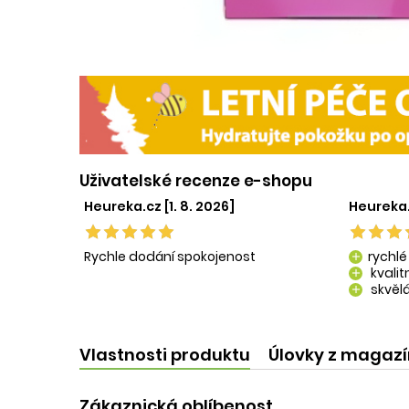
Uživatelské recenze e-shopu
Heureka.cz [1. 8. 2026]
Heureka.
Rychle dodání spokojenost
rychlé
add
kvali
add
skvělá
add
kvalit
add
Vlastnosti produktu
Úlovky z magaz
Zákaznická oblíbenost