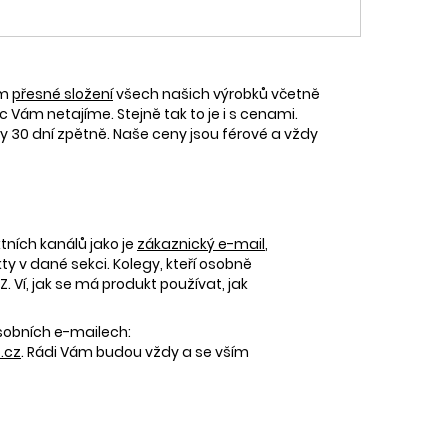
ám
přesné složení
všech našich výrobků včetně
c Vám netajíme. Stejně tak to je i s cenami.
30 dní zpětně. Naše ceny jsou férové a vždy
tních kanálů jako je
zákaznický e-mail
,
 v dané sekci. Kolegy, kteří osobně
 Ví, jak se má produkt používat, jak
osobních e-mailech:
.cz
. Rádi Vám budou vždy a se vším