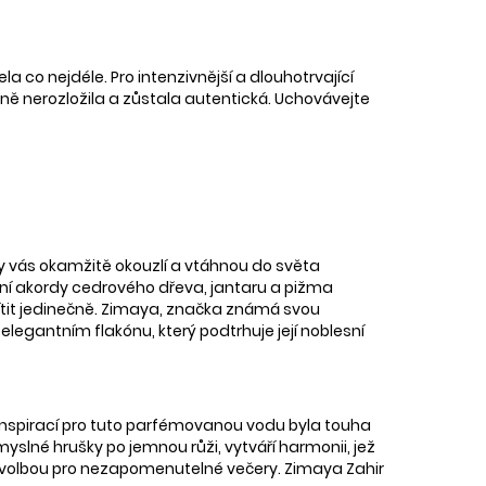
la co nejdéle. Pro intenzivnější a dlouhotrvající
ně nerozložila a zůstala autentická. Uchovávejte
y vás okamžitě okouzlí a vtáhnou do světa
dní akordy cedrového dřeva, jantaru a pižma
 cítit jedinečně. Zimaya, značka známá svou
 elegantním flakónu, který podtrhuje její noblesní
. Inspirací pro tuto parfémovanou vodu byla touha
yslné hrušky po jemnou růži, vytváří harmonii, jež
ou volbou pro nezapomenutelné večery. Zimaya Zahir