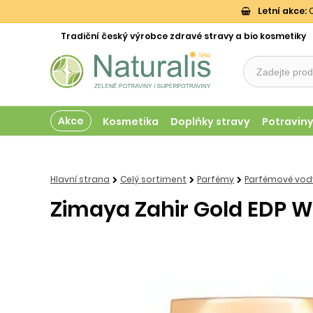
Letní akce:
O
Tradiční český výrobce zdravé stravy a bio kosmetiky
Akce
Kosmetika
Doplňky stravy
Potravin
Hlavní strana
Celý sortiment
Parfémy
Parfémové vody
Zimaya Zahir Gold EDP W