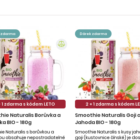
k zdarma
dárek zdarma
+ 1 zdarma s kódem LETO
2 + 1 zdarma s kódem L
ie Naturalis Borůvka a
Smoothie Naturalis Goji 
ka BIO - 180g
Jahoda BIO - 180g
e Naturalis s borůvkou a
Smoothie Naturalis s kusy ja
kou obsahuje nepostradatelné
goji (kustovnice čínské) je do