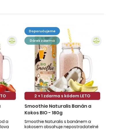
doporučujeme
dárek zdarma
ETO
2 + 1 zdarma s kódem LETO
a
Smoothie Naturalis Banán a
Kokos BIO - 180g
hod a
Smoothie Naturalis s banánem a
slova
kokosem obsahuje nepostradatelné