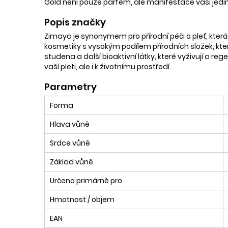
Gold není pouze parfém, ale manifestace vaší jedin
Popis značky
Zimaya je synonymem pro přírodní péči o pleť, kter
kosmetiky s vysokým podílem přírodních složek, které
studena a další bioaktivní látky, které vyživují a r
vaší pleti, ale i k životnímu prostředí.
Parametry
Forma
Hlava vůně
Srdce vůně
Základ vůně
Určeno primárně pro
Hmotnost / objem
EAN