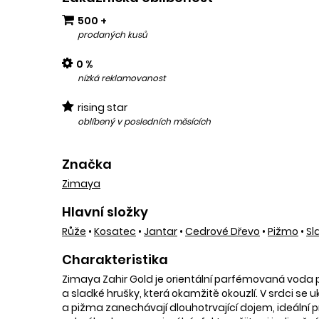
500 +
prodaných kusů
0 %
nízká reklamovanost
rising star
oblíbený v posledních měsících
Značka
Zimaya
Hlavní složky
Růže
•
Kosatec
•
Jantar
•
Cedrové Dřevo
•
Pižmo
•
Sl
Charakteristika
Zimaya Zahir Gold je orientální parfémovaná voda 
a sladké hrušky, která okamžitě okouzlí. V srdci se 
a pižma zanechávají dlouhotrvající dojem, ideální pro