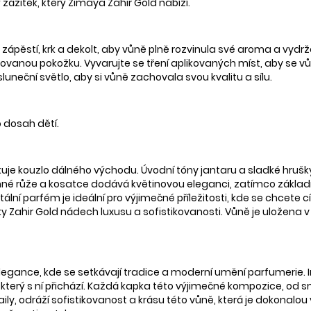
 zážitek, který Zimaya Zahir Gold nabízí.
 zápěstí, krk a dekolt, aby vůně plně rozvinula své aroma a vydrže
vanou pokožku. Vyvarujte se tření aplikovaných míst, aby se vů
eční světlo, aby si vůně zachovala svou kvalitu a sílu.
 dosah dětí.
uje kouzlo dálného východu. Úvodní tóny jantaru a sladké hrušk
jemné růže a kosatce dodává květinovou eleganci, zatímco zákla
tální parfém je ideální pro výjimečné příležitosti, kde se chcete
pky Zahir Gold nádech luxusu a sofistikovanosti. Vůně je uložena v
í elegance, kde se setkávají tradice a moderní umění parfumerie
který s ní přichází. Každá kapka této výjimečné kompozice, od sm
aily, odráží sofistikovanost a krásu této vůně, která je dokonal