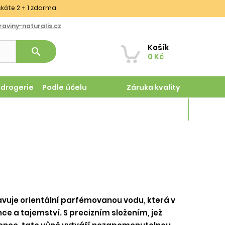
skáte 2 + 1 zdarma.
aviny-naturalis.cz
Košík
search
0 Kč
odrogerie
Podle účelu
Záruka kvality
Magazín
vuje orientální parfémovanou vodu, která v
ce a tajemství. S precizním složením, jež