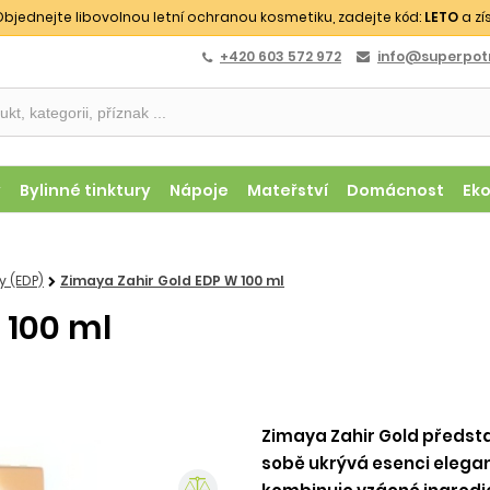
bjednejte libovolnou letní ochranou kosmetiku, zadejte kód:
LETO
a zí
+420 603 572 972
info@superpotr
y
Bylinné tinktury
Nápoje
Mateřství
Domácnost
Ek
 (EDP)
Zimaya Zahir Gold EDP W 100 ml
 100 ml
Zimaya Zahir Gold předsta
sobě ukrývá esenci elegan