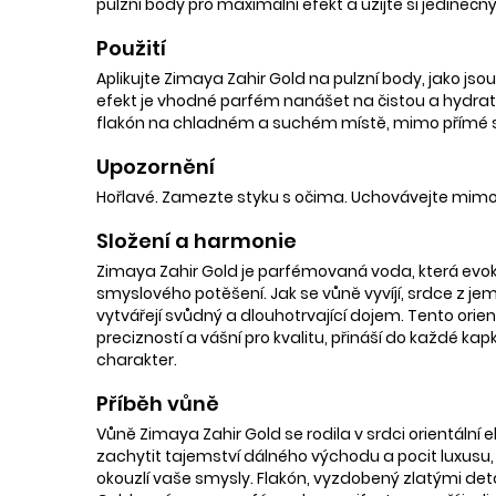
pulzní body pro maximální efekt a užijte si jedinečný
Použití
Aplikujte Zimaya Zahir Gold na pulzní body, jako jsou
efekt je vhodné parfém nanášet na čistou a hydrato
flakón na chladném a suchém místě, mimo přímé slun
Upozornění
Hořlavé. Zamezte styku s očima. Uchovávejte mimo
Složení a harmonie
Zimaya Zahir Gold je parfémovaná voda, která evok
smyslového potěšení. Jak se vůně vyvíjí, srdce z 
vytvářejí svůdný a dlouhotrvající dojem. Tento orien
precizností a vášní pro kvalitu, přináší do každé ka
charakter.
Příběh vůně
Vůně Zimaya Zahir Gold se rodila v srdci orientáln
zachytit tajemství dálného východu a pocit luxusu, 
okouzlí vaše smysly. Flakón, vyzdobený zlatými det