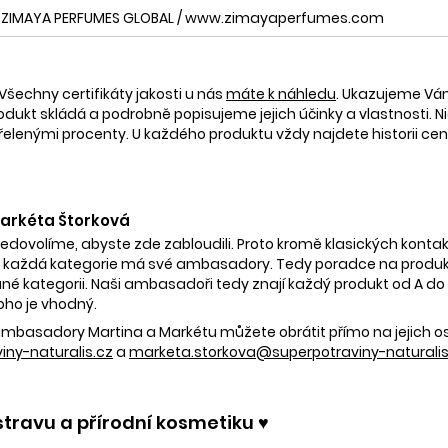
ZIMAYA PERFUMES GLOBAL / www.zimayaperfumes.com
Všechny certifikáty jakosti u nás
máte k náhledu
. Ukazujeme V
rodukt skládá a podrobně popisujeme jejich účinky a vlastnosti. Ni
nými procenty. U každého produktu vždy najdete historii ceny 
 Markéta Štorková
nedovolíme, abyste zde zabloudili. Proto kromě klasických kontak
 každá kategorie má své ambasadory. Tedy poradce na produkty
é kategorii. Naši ambasadoři tedy znají každý produkt od A do Z.
oho je vhodný.
e ambasadory Martina a Markétu můžete obrátit přímo na jejich 
ny-naturalis.cz
a
marketa.storkova@superpotraviny-naturalis
stravu a přírodní kosmetiku ♥️