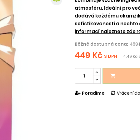
kombinuje vzácné ingredi
atmosféru. Ideální pro veče
dodává každému okamžiku
sofistikovanosti a nechte
informací naleznete zde >
Běžně dostupná cena:
459 
449 Kč
S DPH
|
4.49 Kč s

Poradíme
Vrácení do