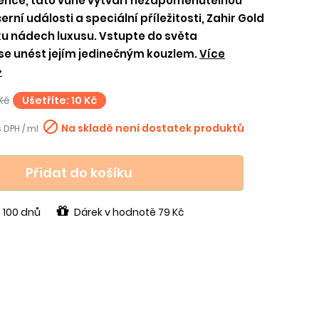
ence, tato vůně vytváří nezapomenutelnou
rní události a speciální příležitosti, Zahir Gold
 nádech luxusu. Vstupte do světa
 se unést jejím jedinečným kouzlem.
Více
>
Kč
Ušetříte: 10 Kč

Na skladě není dostatek produktů
 DPH / ml
Přidat do košíku
 100 dnů
Dárek v hodnotě 79 Kč