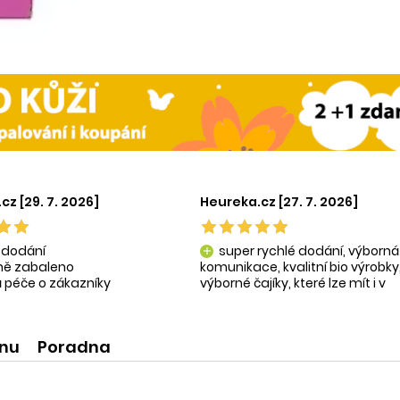
cz [29. 7. 2026]
Heureka.cz [27. 7. 2026]
 dodání
super rychlé dodání, výborná
add
tně zabaleno
komunikace, kvalitní bio výrobky
 péče o zákazníky
výborné čajíky, které lze mít i v
ní produkty
krásné praktické dóze-lze použít
na super praktické dárečky:-)
ínu
Poradna