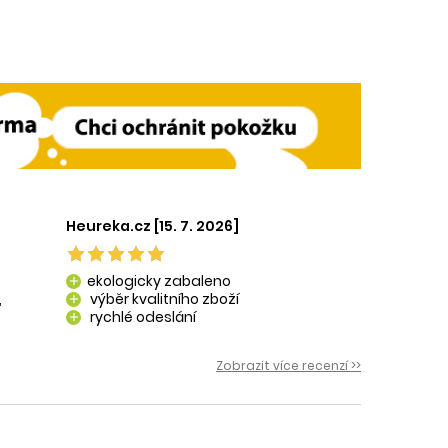
Heureka.cz [15. 7. 2026]
ekologicky zabaleno
add
,
výběr kvalitního zboží
add
rychlé odeslání
add
 i
Zobrazit více recenzí >>