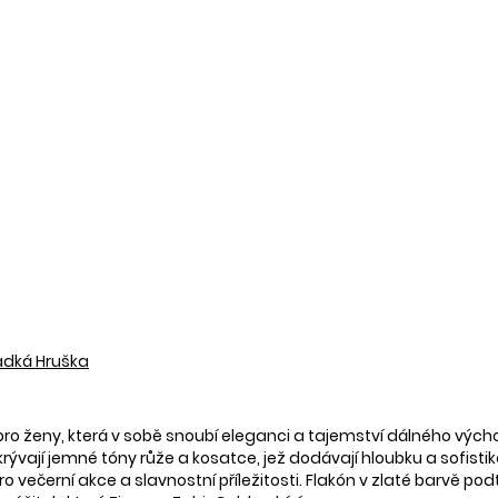
adká Hruška
pro ženy, která v sobě snoubí eleganci a tajemství dálného výc
ukrývají jemné tóny růže a kosatce, jež dodávají hloubku a sofis
 večerní akce a slavnostní příležitosti. Flakón v zlaté barvě podt