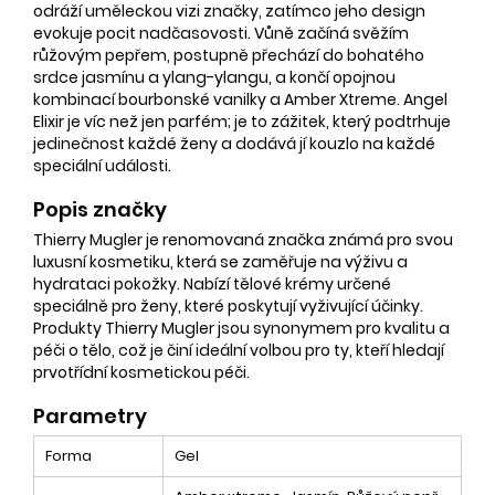
odráží uměleckou vizi značky, zatímco jeho design
evokuje pocit nadčasovosti. Vůně začíná svěžím
růžovým pepřem, postupně přechází do bohatého
srdce jasmínu a ylang-ylangu, a končí opojnou
kombinací bourbonské vanilky a Amber Xtreme. Angel
Elixir je víc než jen parfém; je to zážitek, který podtrhuje
jedinečnost každé ženy a dodává jí kouzlo na každé
speciální události.
Popis značky
Thierry Mugler je renomovaná značka známá pro svou
luxusní kosmetiku, která se zaměřuje na výživu a
hydrataci pokožky. Nabízí tělové krémy určené
speciálně pro ženy, které poskytují vyživující účinky.
Produkty Thierry Mugler jsou synonymem pro kvalitu a
péči o tělo, což je činí ideální volbou pro ty, kteří hledají
prvotřídní kosmetickou péči.
Parametry
Forma
Gel