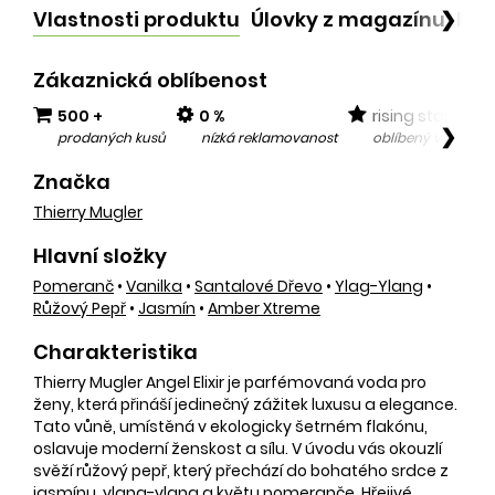
Vlastnosti produktu
Úlovky z magazínu
Po
❯
Zákaznická oblíbenost
500 +
0 %
rising star
❯
prodaných kusů
nízká reklamovanost
oblíbený v posled
Značka
Thierry Mugler
Hlavní složky
Pomeranč
•
Vanilka
•
Santalové Dřevo
•
Ylag-Ylang
•
Růžový Pepř
•
Jasmín
•
Amber Xtreme
Charakteristika
Thierry Mugler Angel Elixir je parfémovaná voda pro
ženy, která přináší jedinečný zážitek luxusu a elegance.
Tato vůně, umístěná v ekologicky šetrném flakónu,
oslavuje moderní ženskost a sílu. V úvodu vás okouzlí
svěží růžový pepř, který přechází do bohatého srdce z
jasmínu, ylang-ylang a květu pomeranče. Hřejivé