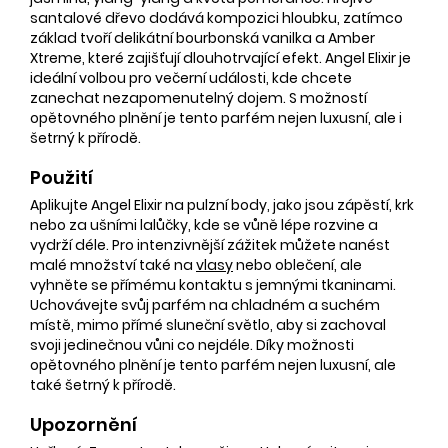
santalové dřevo dodává kompozici hloubku, zatímco
základ tvoří delikátní bourbonská vanilka a Amber
Xtreme, které zajišťují dlouhotrvající efekt. Angel Elixir je
ideální volbou pro večerní události, kde chcete
zanechat nezapomenutelný dojem. S možností
opětovného plnění je tento parfém nejen luxusní, ale i
šetrný k přírodě.
Použití
Aplikujte Angel Elixir na pulzní body, jako jsou zápěstí, krk
nebo za ušními lalůčky, kde se vůně lépe rozvine a
vydrží déle. Pro intenzivnější zážitek můžete nanést
malé množství také na
vlasy
nebo oblečení, ale
vyhněte se přímému kontaktu s jemnými tkaninami.
Uchovávejte svůj parfém na chladném a suchém
místě, mimo přímé sluneční světlo, aby si zachoval
svoji jedinečnou vůni co nejdéle. Díky možnosti
opětovného plnění je tento parfém nejen luxusní, ale
také šetrný k přírodě.
Upozornění