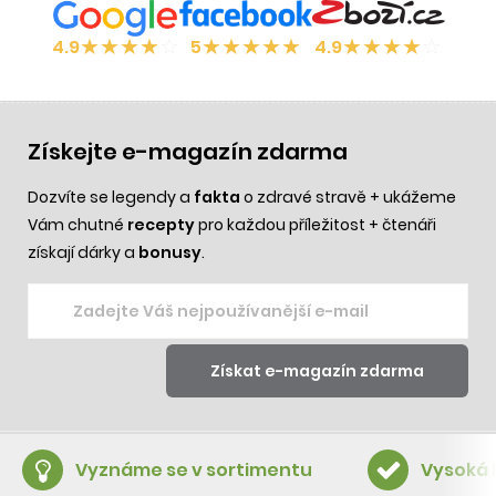
★
★
★
★
☆
★
★
★
★
★
★
★
★
★
☆
4.9
5
4.9
Získejte e-magazín zdarma
Dozvíte se legendy a
fakta
o zdravé stravě + ukážeme
Vám chutné
recepty
pro každou příležitost + čtenáři
získají dárky a
bonusy
.
Vyznáme se v sortimentu
Vysoká 