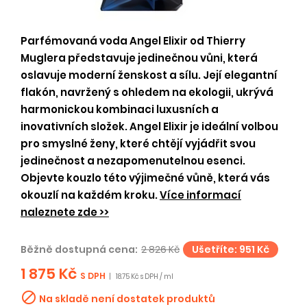
Parfémovaná voda Angel Elixir od Thierry
Muglera představuje jedinečnou vůni, která
oslavuje moderní ženskost a sílu. Její elegantní
flakón, navržený s ohledem na ekologii, ukrývá
harmonickou kombinaci luxusních a
inovativních složek. Angel Elixir je ideální volbou
pro smyslné ženy, které chtějí vyjádřit svou
jedinečnost a nezapomenutelnou esenci.
Objevte kouzlo této výjimečné vůně, která vás
okouzlí na každém kroku.
Více informací
naleznete zde >>
Běžně dostupná cena:
2 826 Kč
Ušetříte: 951 Kč
1 875 Kč
S DPH
|
18.75 Kč s DPH / ml

Na skladě není dostatek produktů