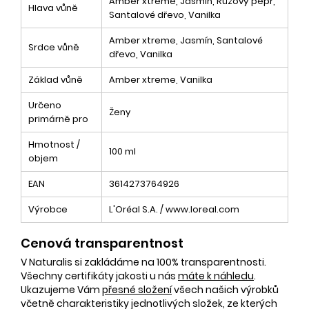
Amber xtreme, Jasmín, Růžový pepř,
Hlava vůně
Santalové dřevo, Vanilka
Amber xtreme, Jasmín, Santalové
Srdce vůně
dřevo, Vanilka
Základ vůně
Amber xtreme, Vanilka
Určeno
Ženy
primárně pro
Hmotnost /
100 ml
objem
EAN
3614273764926
Výrobce
L'Oréal S.A. / www.loreal.com
Cenová transparentnost
V Naturalis si zakládáme na 100% transparentnosti.
Všechny certifikáty jakosti u nás
máte k náhledu
.
Ukazujeme Vám
přesné složení
všech našich výrobků
včetně charakteristiky jednotlivých složek, ze kterých