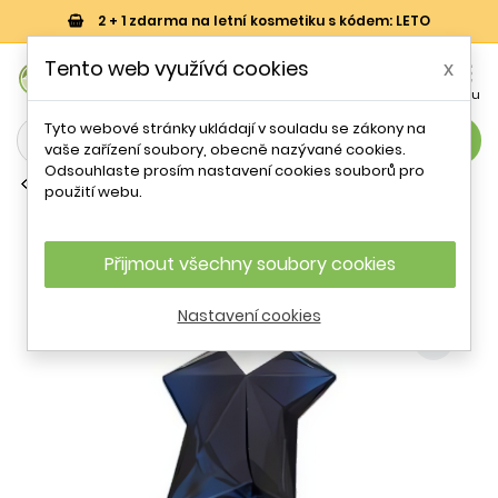
2 + 1 zdarma na letní kosmetiku s kódem: LETO
0
Tento web využívá cookies
x


Košík
Účet
Menu
Tyto webové stránky ukládají v souladu se zákony na
search
vaše zařízení soubory, obecně nazývané cookies.
Odsouhlaste prosím nastavení cookies souborů pro
Parfémové vody (EDP)
použití webu.
Thierry Mugler Angel Elixir EDP W 100 ml
Refillable
Přijmout všechny soubory cookies
- 34 %
Nastavení cookies