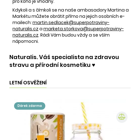
pro koho je vhodný.
Kdykoli a s čímkoli se na naše ambasadory Martina a
Markétu můžete obrátit přímo na jejich osobních e-
mailech:
martin.sedlacek@superpotraviny-
naturalis.cz
a
marketa.storkova@superpotraviny-
naturalis.cz
. Rádi Vám budou vždy a se vším
nápomocni.
Naturalis. Váš specialista na zdravou
stravu a přírodní kosmetiku ♥️
LETNÍ OSVĚŽENÍ
dárek zdarma