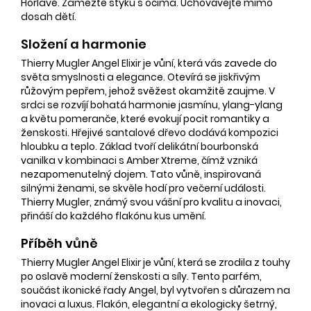
Hořlavé. Zamezte styku s očima. Uchovávejte mimo
dosah dětí.
Složení a harmonie
Thierry Mugler Angel Elixir je vůní, která vás zavede do
světa smyslnosti a elegance. Otevírá se jiskřivým
růžovým pepřem, jehož svěžest okamžitě zaujme. V
srdci se rozvíjí bohatá harmonie jasmínu, ylang-ylang
a květu pomeranče, které evokují pocit romantiky a
ženskosti. Hřejivé santalové dřevo dodává kompozici
hloubku a teplo. Základ tvoří delikátní bourbonská
vanilka v kombinaci s Amber Xtreme, čímž vzniká
nezapomenutelný dojem. Tato vůně, inspirovaná
silnými ženami, se skvěle hodí pro večerní události.
Thierry Mugler, známý svou vášní pro kvalitu a inovaci,
přináší do každého flakónu kus umění.
Příběh vůně
Thierry Mugler Angel Elixir je vůní, která se zrodila z touhy
po oslavě moderní ženskosti a síly. Tento parfém,
součást ikonické řady Angel, byl vytvořen s důrazem na
inovaci a luxus. Flakón, elegantní a ekologicky šetrný,