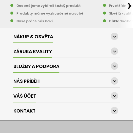
❯
Osobně jsme vybírali každý produkt
Prvotřídní pě
Produkty máme vyzkoušené na sobě
Skvělá kvalit
Naše práce nás baví
Důkladná kon
NÁKUP & OSVĚTA

ZÁRUKA KVALITY

SLUŽBY A PODPORA

NÁŠ PŘÍBĚH

VÁŠ ÚČET

KONTAKT
