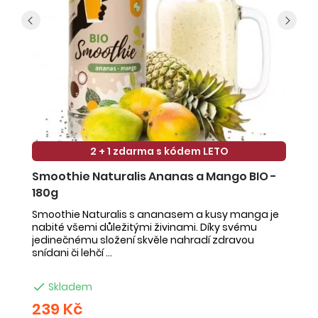
2 + 1 zdarma s kódem LETO
Smoothie Naturalis Ananas a Mango BIO -
S
180g
-
Smoothie Naturalis s ananasem a kusy manga je
Sm
nabité všemi důležitými živinami. Díky svému
ob
jedinečnému složení skvěle nahradí zdravou
ne
snídani či lehčí ...
na

Skladem
239 Kč
2