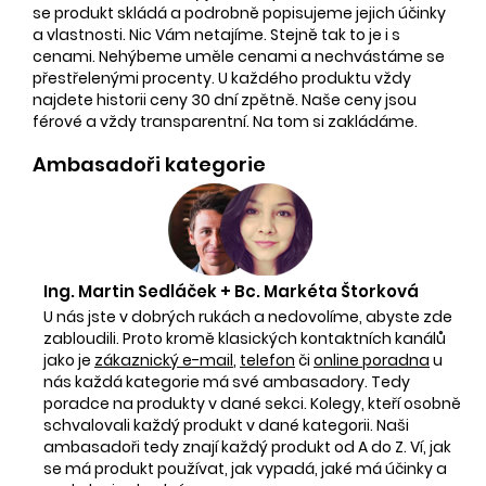
se produkt skládá a podrobně popisujeme jejich účinky
a vlastnosti. Nic Vám netajíme. Stejně tak to je i s
cenami. Nehýbeme uměle cenami a nechvástáme se
přestřelenými procenty. U každého produktu vždy
najdete historii ceny 30 dní zpětně. Naše ceny jsou
férové a vždy transparentní. Na tom si zakládáme.
Ambasadoři kategorie
Ing. Martin Sedláček + Bc. Markéta Štorková
U nás jste v dobrých rukách a nedovolíme, abyste zde
zabloudili. Proto kromě klasických kontaktních kanálů
jako je
zákaznický e-mail
,
telefon
či
online poradna
u
nás každá kategorie má své ambasadory. Tedy
poradce na produkty v dané sekci. Kolegy, kteří osobně
schvalovali každý produkt v dané kategorii. Naši
ambasadoři tedy znají každý produkt od A do Z. Ví, jak
se má produkt používat, jak vypadá, jaké má účinky a