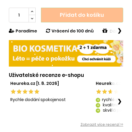
Přidat do košíku
❯
Poradíme
Vrácení do 100 dnů
Dárek v h
Uživatelské recenze e-shopu
Heureka.cz [1. 8. 2026]
Heureka.cz [29. 
Rychle dodání spokojenost
rychlé dodání
❯
add
kvalitně zaba
add
skvělá péče o
add
kvalitní produ
add
Zobrazit více recenzí >>