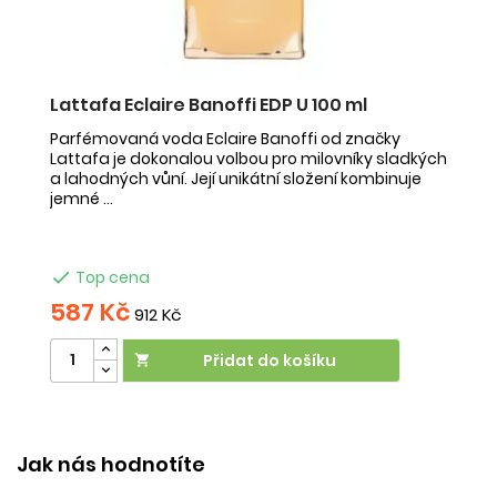
Lattafa Eclaire Banoffi EDP U 100 ml
F
Parfémovaná voda Eclaire Banoffi od značky
F
Lattafa je dokonalou volbou pro milovníky sladkých
Az
a lahodných vůní. Její unikátní složení kombinuje
s 
jemné ...
mu

Top cena
587 Kč
5
912 Kč
Přidat do košíku

V
Jak nás hodnotíte