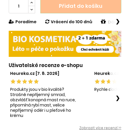
Přidat do košíku
❯
Poradíme
Vrácení do 100 dnů
Dárek v h
Uživatelské recenze e-shopu
Heureka.cz [7. 8. 2026]
Heureka.cz [1. 8.
Produkty jsou v bio kvalitě?
Rychle dodání sp
Strašně nepříjemný smrad,
❯
obzvlášť konopná mast na ruce,
připomíná rybí mast, velice
nepříjemný odér i u pleťové ho
krému
Zobrazit více recenzí >>