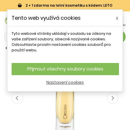
2 + 1 zdarma na letní kosmetiku s kódem: LETO
0
Tento web využívá cookies
x


Košík
Účet
Menu
Tyto webové stránky ukládají v souladu se zákony na
search
vaše zařízení soubory, obecně nazývané cookies.
Odsouhlaste prosím nastavení cookies souborů pro
Parfémové vody (EDP)
použití webu.
Ted Lapidus Orissima EDP W 100 ml
Přijmout všechny soubory cookies
- 13 %
Nastavení cookies