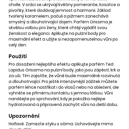
chvíle. V srdci se ukrývají květiny pomeranče, kosatce a
pivoňky, které dodávají jemnost a harmonii. Základ
tvořený karamelem, pačuli a pižmem zanechává
smyslný a dlouhotrvající dojem. Parfém Orissima je
skvělou volbou pro ženy, které chtějí vyjádřit svou
ženskost a eleganci. Aplikujte na pulzní body pro
maximální efekt a užijte si nezapomenutelnou vůni po
celý den.
Použití
Pro dosažení nejlepšího efektu aplikujte parfém Ted
Lapidus Orissima na pulzní body, jako jsou zápěstí, krk a
za uši. Tím zajistíte, že vůně bude maximálně rozvinutá
a dlouhotrvající. Pro ještě intenzivnější zážitek můžete
parfém lehce nastříkat i do vlasů nebo na oblečení, ale
vyhněte se přímému kontaktu s jemnou látkou. Vůni
nanášejte po sprchování, kdy je pokožka nejlépe
hydratovaná a připravená zachytit vůni na delší dobu.
Upozornění
Hořlavé. Zamezte styku s očima. Uchovávejte mimo