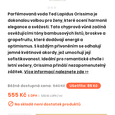
Parfémovaná voda Ted Lapidus Orissima je
dokonalou volbou pro ženy, které ocení harmonii
elegance a svěžesti. Tato chyprová vůně začíná
osvěžujícími tóny bambusových listů, broskve a
grapefruitu, které dodávají energii a
optimismus. S každým přivoněním se odhalují
jemné květinové akordy, jež umocňují její
sofistikovanost. Ideální pro romantické chvíle i
letní večery, Orissima přináší nezapomenutelný
zážitek.
Více informací naleznete zde >>
Běžně dostupná cena:
640 Kč
Ušetříte: 85 Kč
555 Kč
S DPH
|
5.55 Kč s DPH / ml

Na skladě není dostatek produktů