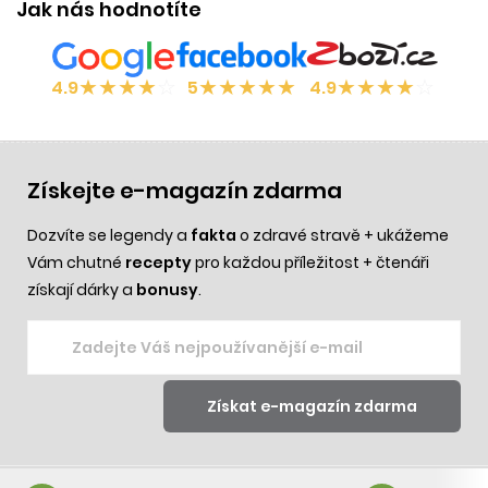
Jak nás hodnotíte
★
★
★
★
☆
★
★
★
★
★
★
★
★
★
☆
4.9
5
4.9
Získejte e-magazín zdarma
Dozvíte se legendy a
fakta
o zdravé stravě + ukážeme
Vám chutné
recepty
pro každou příležitost + čtenáři
získají dárky a
bonusy
.