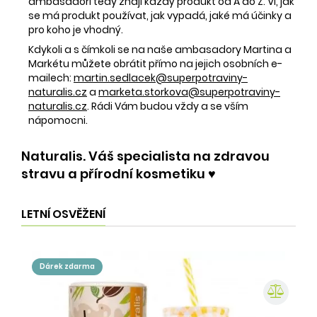
ambasadoři tedy znají každý produkt od A do Z. Ví, jak
se má produkt používat, jak vypadá, jaké má účinky a
pro koho je vhodný.
Kdykoli a s čímkoli se na naše ambasadory Martina a
Markétu můžete obrátit přímo na jejich osobních e-
mailech:
martin.sedlacek@superpotraviny-
naturalis.cz
a
marketa.storkova@superpotraviny-
naturalis.cz
. Rádi Vám budou vždy a se vším
nápomocni.
Naturalis. Váš specialista na zdravou
stravu a přírodní kosmetiku ♥️
LETNÍ OSVĚŽENÍ
dárek zdarma