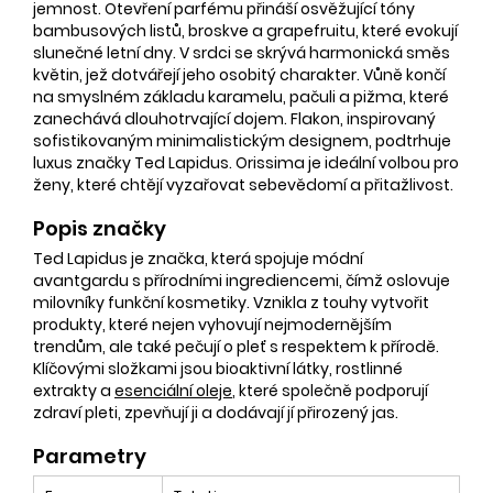
jemnost. Otevření parfému přináší osvěžující tóny
bambusových listů, broskve a grapefruitu, které evokují
slunečné letní dny. V srdci se skrývá harmonická směs
květin, jež dotvářejí jeho osobitý charakter. Vůně končí
na smyslném základu karamelu, pačuli a pižma, které
zanechává dlouhotrvající dojem. Flakon, inspirovaný
sofistikovaným minimalistickým designem, podtrhuje
luxus značky Ted Lapidus. Orissima je ideální volbou pro
ženy, které chtějí vyzařovat sebevědomí a přitažlivost.
Popis značky
Ted Lapidus je značka, která spojuje módní
avantgardu s přírodními ingrediencemi, čímž oslovuje
milovníky funkční kosmetiky. Vznikla z touhy vytvořit
produkty, které nejen vyhovují nejmodernějším
trendům, ale také pečují o pleť s respektem k přírodě.
Klíčovými složkami jsou bioaktivní látky, rostlinné
extrakty a
esenciální oleje
, které společně podporují
zdraví pleti, zpevňují ji a dodávají jí přirozený jas.
Parametry