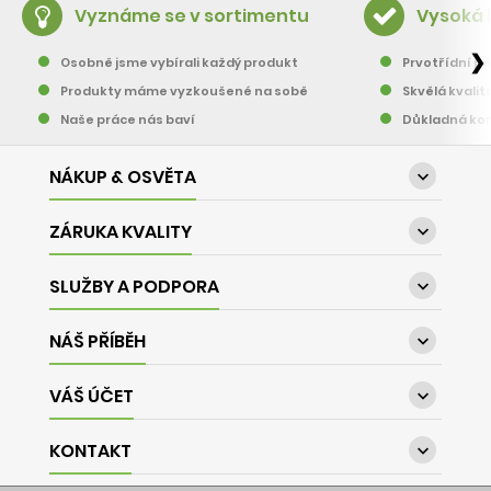
Vyznáme se v sortimentu
Vysoká 
❯
Osobně jsme vybírali každý produkt
Prvotřídní pě
Produkty máme vyzkoušené na sobě
Skvělá kvalit
Naše práce nás baví
Důkladná kon
NÁKUP & OSVĚTA

ZÁRUKA KVALITY

SLUŽBY A PODPORA

NÁŠ PŘÍBĚH

VÁŠ ÚČET

KONTAKT
