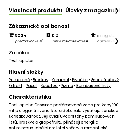
Vlastnosti produktu
Úlovky z magazínu
Po
❯
Zákaznická oblíbenost
500 +
0 %
rising star
❯
prodaných kusů
nízká reklamovanost
oblíbený v posled
Značka
Ted Lapidus
Hlavní složky
Pomeranč
•
Broskev
•
Karamel
•
Pivoňka
•
Grapefruitový
Extrakt
•
Pačuli
•
Kosatec
•
Pižmo
•
Bambusové Listy
Charakteristika
Ted Lapidus Orissima parfémovaná voda pro ženy 100
ml je elegantní vůně, která dokonale vystihuje ženskou
sofistikovanost. Její svěží úvodní tóny bambusových
listů, broskve a grapefruitu přinášejí energii a
optimismus, ideální pro letní večery a romantické