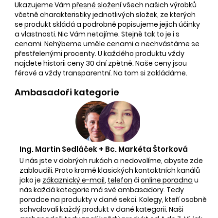
Ukazujeme Vám
přesné složení
všech našich výrobků
včetně charakteristiky jednotlivých složek, ze kterých
se produkt skládá a podrobně popisujeme jejich účinky
a vlastnosti. Nic Vám netajíme. Stejně tak to je i s
cenami. Nehýbeme uměle cenami a nechvástáme se
přestřelenými procenty. U každého produktu vždy
najdete historii ceny 30 dní zpětně. Naše ceny jsou
férové a vždy transparentní. Na tom si zakládáme.
Ambasadoři kategorie
Ing. Martin Sedláček + Bc. Markéta Štorková
U nás jste v dobrých rukách a nedovolíme, abyste zde
zabloudili. Proto kromě klasických kontaktních kanálů
jako je
zákaznický e-mail
,
telefon
či
online poradna
u
nás každá kategorie má své ambasadory. Tedy
poradce na produkty v dané sekci. Kolegy, kteří osobně
schvalovali každý produkt v dané kategorii. Naši