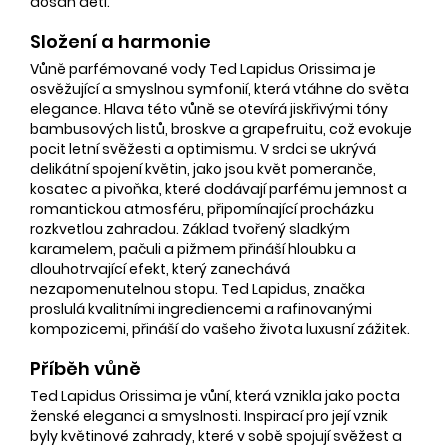
dosah dětí.
Složení a harmonie
Vůně parfémované vody Ted Lapidus Orissima je
osvěžující a smyslnou symfonií, která vtáhne do světa
elegance. Hlava této vůně se otevírá jiskřivými tóny
bambusových listů, broskve a grapefruitu, což evokuje
pocit letní svěžesti a optimismu. V srdci se ukrývá
delikátní spojení květin, jako jsou květ pomeranče,
kosatec a pivoňka, které dodávají parfému jemnost a
romantickou atmosféru, připomínající procházku
rozkvetlou zahradou. Základ tvořený sladkým
karamelem, pačuli a pižmem přináší hloubku a
dlouhotrvající efekt, který zanechává
nezapomenutelnou stopu. Ted Lapidus, značka
proslulá kvalitními ingrediencemi a rafinovanými
kompozicemi, přináší do vašeho života luxusní zážitek.
Příběh vůně
Ted Lapidus Orissima je vůní, která vznikla jako pocta
ženské eleganci a smyslnosti. Inspirací pro její vznik
byly květinové zahrady, které v sobě spojují svěžest a