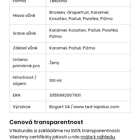
Forma
Tekutina
Broskev, Grapefruit, Karamel,
Hlava vůně
Kosatec, Pačuli, Pivoňka, Pižmo
Karamel, Kosatec, Pačuli, Pivoňka,
Srdce vůně
Pižmo
Základ vůně
Karamel, Pačuli, Pižmo
Určeno
Ženy
primárně pro
Hmotnost /
100 ml
objem
EAN
3355992007931
Výrobce
Bogart SA / www.ted-lapidus.com
Cenová transparentnost
V Naturalis si zakládáme na 100% transparentnosti.
Všechny certifikáty jakosti u nás
máte k náhledu
.