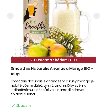
2 + 1 zdarma s kódem LETO
Smoothie Naturalis Ananas a Mango BIO -
S
180g
-
Smoothie Naturalis s ananasem a kusy manga je
Sm
nabité všemi důležitými živinami. Díky svému
ob
jedinečnému složení skvěle nahradí zdravou
ne
snídani či lehčí ...
na

Skladem