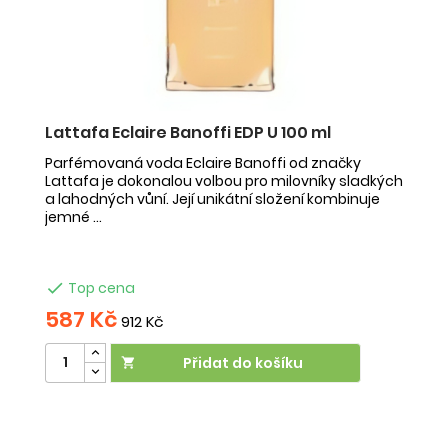
Lattafa Eclaire Banoffi EDP U 100 ml
F
Parfémovaná voda Eclaire Banoffi od značky
F
Lattafa je dokonalou volbou pro milovníky sladkých
Az
a lahodných vůní. Její unikátní složení kombinuje
s 
jemné ...
mu

Top cena
587 Kč
5
912 Kč
Přidat do košíku

V