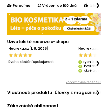
❯
Poradíme
Vrácení do 100 dnů
Dárek v h
Uživatelské recenze e-shopu
Heureka.cz [1. 8. 2026]
Heureka.cz [29. 
Rychle dodání spokojenost
rychlé dodání
❯
add
kvalitně zaba
add
skvělá péče o
add
kvalitní produ
add
Zobrazit více recenzí >>
Vlastnosti produktu
Úlovky z magazínu
Po
❯
Zákaznická oblíbenost