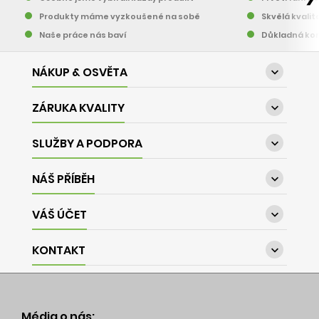
Produkty máme vyzkoušené na sobě
Skvělá kvalit
Naše práce nás baví
Důkladná kon
NÁKUP & OSVĚTA

ZÁRUKA KVALITY

SLUŽBY A PODPORA

NÁŠ PŘÍBĚH

VÁŠ ÚČET

KONTAKT

Média o nás: