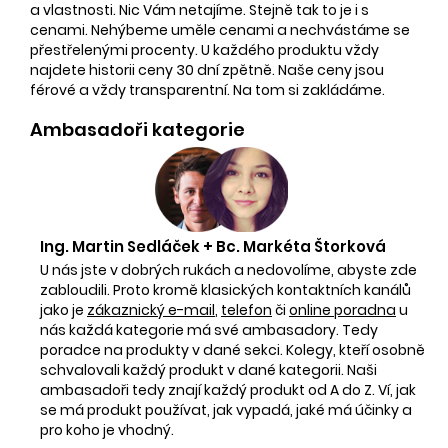
a vlastnosti. Nic Vám netajíme. Stejně tak to je i s
cenami. Nehýbeme uměle cenami a nechvástáme se
přestřelenými procenty. U každého produktu vždy
najdete historii ceny 30 dní zpětně. Naše ceny jsou
férové a vždy transparentní. Na tom si zakládáme.
Ambasadoři kategorie
Ing. Martin Sedláček + Bc. Markéta Štorková
U nás jste v dobrých rukách a nedovolíme, abyste zde
zabloudili. Proto kromě klasických kontaktních kanálů
jako je
zákaznický e-mail
,
telefon
či
online poradna
u
nás každá kategorie má své ambasadory. Tedy
poradce na produkty v dané sekci. Kolegy, kteří osobně
schvalovali každý produkt v dané kategorii. Naši
ambasadoři tedy znají každý produkt od A do Z. Ví, jak
se má produkt používat, jak vypadá, jaké má účinky a
pro koho je vhodný.