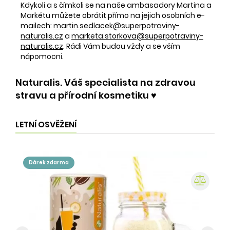
Kdykoli a s čímkoli se na naše ambasadory Martina a
Markétu můžete obrátit přímo na jejich osobních e-
mailech:
martin.sedlacek@superpotraviny-
naturalis.cz
a
marketa.storkova@superpotraviny-
naturalis.cz
. Rádi Vám budou vždy a se vším
nápomocni.
Naturalis. Váš specialista na zdravou
stravu a přírodní kosmetiku ♥️
LETNÍ OSVĚŽENÍ
dárek zdarma