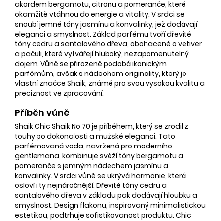
akordem bergamotu, citronu a pomeranče, které
okamžitě vtáhnou do energie a vitality. V srdci se
snoubí jemné tóny jasmínu a konvalinky, jež dodávají
eleganci a smyslnost. Základ parfému tvoří dřevité
tóny cedru a santalového dřeva, obohacené o vetiver
a pačuli, které vytvářejí hluboký, nezapomenutelný
dojem. Vůně se přirozeně podobá ikonickým
parfémům, avšak s nádechem originality, který je
vlastní značce Shaik, známé pro svou vysokou kvalitu a
preciznost ve zpracování.
Příběh vůně
Shaik Chic Shaik No 70 je příběhem, který se zrodil z
touhy po dokonalosti a mužské eleganci. Tato
parfémovaná voda, navržená pro moderního
gentlemana, kombinuje svěží tóny bergamotu a
pomeranče s jemným nádechem jasmínu a
konvalinky. V srdci vůně se ukrývá harmonie, která
osloví i ty nejnáročnější. Dřevité tóny cedru a
santalového dřeva v základu pak dodávají hloubku a
smyslnost. Design flakonu, inspirovaný minimalistickou
estetikou, podtrhuje sofistikovanost produktu. Chic