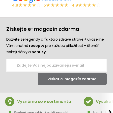
★
★
★
★
☆
★
★
★
★
★
★
★
★
★
☆
4.9
5
4.9
Získejte e-magazín zdarma
Dozvíte se legendy a
fakta
o zdravé stravě + ukážeme
Vám chutné
recepty
pro každou příležitost + čtenáři
získají dárky a
bonusy
.
Vyznáme se v sortimentu
Vysoká 
❯
Osobně jsme vybírali každý produkt
Prvotřídní pě