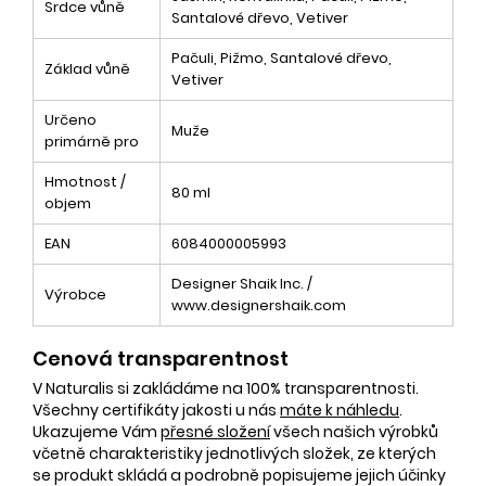
Srdce vůně
Santalové dřevo, Vetiver
Pačuli, Pižmo, Santalové dřevo,
Základ vůně
Vetiver
Určeno
Muže
primárně pro
Hmotnost /
80 ml
objem
EAN
6084000005993
Designer Shaik Inc. /
Výrobce
www.designershaik.com
Cenová transparentnost
V Naturalis si zakládáme na 100% transparentnosti.
Všechny certifikáty jakosti u nás
máte k náhledu
.
Ukazujeme Vám
přesné složení
všech našich výrobků
včetně charakteristiky jednotlivých složek, ze kterých
se produkt skládá a podrobně popisujeme jejich účinky