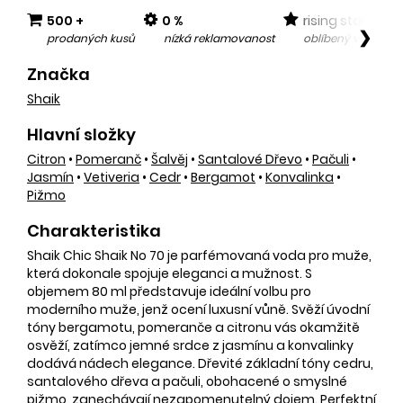
500 +
0 %
rising star
❯
prodaných kusů
nízká reklamovanost
oblíbený v posled
Značka
Shaik
Hlavní složky
Citron
•
Pomeranč
•
Šalvěj
•
Santalové Dřevo
•
Pačuli
•
Jasmín
•
Vetiveria
•
Cedr
•
Bergamot
•
Konvalinka
•
Pižmo
Charakteristika
Shaik Chic Shaik No 70 je parfémovaná voda pro muže,
která dokonale spojuje eleganci a mužnost. S
objemem 80 ml představuje ideální volbu pro
moderního muže, jenž ocení luxusní vůně. Svěží úvodní
tóny bergamotu, pomeranče a citronu vás okamžitě
osvěží, zatímco jemné srdce z jasmínu a konvalinky
dodává nádech elegance. Dřevité základní tóny cedru,
santalového dřeva a pačuli, obohacené o smyslné
pižmo, zanechávají nezapomenutelný dojem. Perfektní