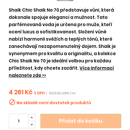
Shaik Chic Shaik No 70 představuje vůni, která
dokonale spojuje eleganci a mužnost. Tato
parfémovaná voda je určena pro muže, kteří
ocení luxus a sofistikovanost. Složení vůně
nabízí harmonii svěžích a teplých tónů, které
zanechávají nezapomenutelný dojem. Shaik je
synonymem pro kvalitu a originalitu, a kolekce
Chic Shaik No 70 je ideální volbou pro každou
příležitost, kdy chcete zazářit.
Více informací
naleznete zde >>
4 261 Kč
S DPH
|
53.26 Kč s DPH / ml

Na skladě není dostatek produktů
Přidat do košíku