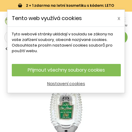
2 + 1 zdarma na letní kosmetiku s kódem: LETO
0
Tento web využívá cookies
x


Košík
Účet
Menu
Tyto webové stránky ukládají v souladu se zákony na
search
vaše zařízení soubory, obecně nazývané cookies.
Odsouhlaste prosím nastavení cookies souborů pro
Parfémové vody (EDP)
použití webu.
Shaik Chic Shaik No 70 EDP M 80 ml
Přijmout všechny soubory cookies
Nastavení cookies