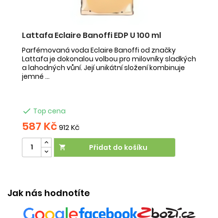
Lattafa Eclaire Banoffi EDP U 100 ml
F
Parfémovaná voda Eclaire Banoffi od značky
F
Lattafa je dokonalou volbou pro milovníky sladkých
Az
a lahodných vůní. Její unikátní složení kombinuje
s 
jemné ...
mu

Top cena
587 Kč
5
912 Kč
Přidat do košíku

V
Jak nás hodnotíte