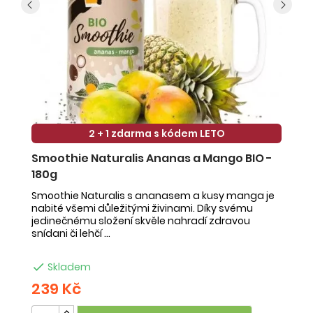
2 + 1 zdarma s kódem LETO
Smoothie Naturalis Ananas a Mango BIO -
S
180g
-
Smoothie Naturalis s ananasem a kusy manga je
Sm
nabité všemi důležitými živinami. Díky svému
ob
jedinečnému složení skvěle nahradí zdravou
ne
snídani či lehčí ...
na

Skladem
239 Kč
2