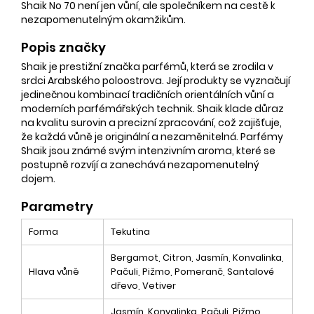
Shaik No 70 není jen vůní, ale společníkem na cestě k
nezapomenutelným okamžikům.
Popis značky
Shaik je prestižní značka parfémů, která se zrodila v
srdci Arabského poloostrova. Její produkty se vyznačují
jedinečnou kombinací tradičních orientálních vůní a
moderních parfémářských technik. Shaik klade důraz
na kvalitu surovin a precizní zpracování, což zajišťuje,
že každá vůně je originální a nezaměnitelná. Parfémy
Shaik jsou známé svým intenzivním aroma, které se
postupně rozvíjí a zanechává nezapomenutelný
dojem.
Parametry
Forma
Tekutina
Bergamot, Citron, Jasmín, Konvalinka,
Hlava vůně
Pačuli, Pižmo, Pomeranč, Santalové
dřevo, Vetiver
Jasmín, Konvalinka, Pačuli, Pižmo,