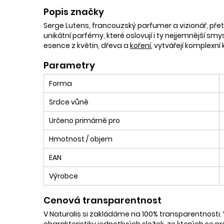
Popis značky
Serge Lutens, francouzský parfumer a vizionář, přet
unikátní parfémy, které oslovují i ty nejjemnější sm
esence z květin, dřeva a
koření
, vytvářejí komplexní 
Parametry
Forma
Srdce vůně
Určeno primárně pro
Hmotnost / objem
EAN
Výrobce
Cenová transparentnost
V Naturalis si zakládáme na 100% transparentnosti. 
charakteristiky jednotlivých složek, ze kterých se p