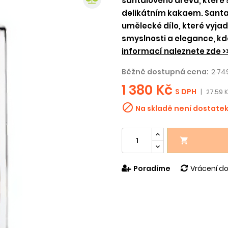
santalového dřeva, které
delikátním kakaem. Santa
umělecké dílo, které vyjad
smyslnosti a elegance, kd
informací naleznete zde >
Běžně dostupná cena:
2 74
1 380 Kč
S DPH
|
27.59 K

Na skladě není dostate

Poradíme
Vrácení do