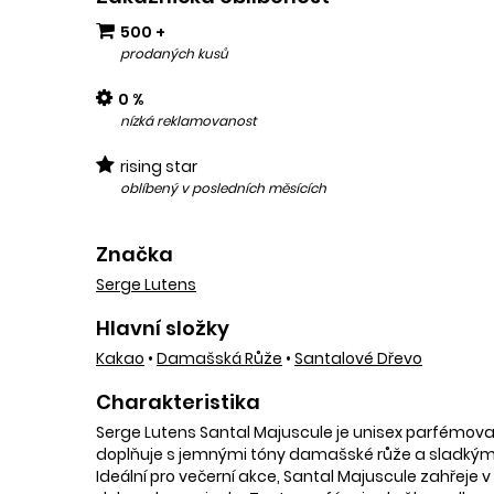
500 +
prodaných kusů
0 %
nízká reklamovanost
rising star
oblíbený v posledních měsících
Značka
Serge Lutens
Hlavní složky
Kakao
•
Damašská Růže
•
Santalové Dřevo
Charakteristika
Serge Lutens Santal Majuscule je unisex parfémovaná
doplňuje s jemnými tóny damašské růže a sladkým 
Ideální pro večerní akce, Santal Majuscule zahřeje