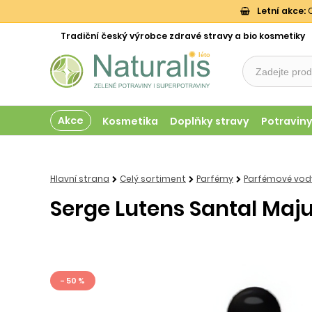
Letní akce:
O
Tradiční český výrobce zdravé stravy a bio kosmetiky
Akce
Kosmetika
Doplňky stravy
Potravin
Hlavní strana
Celý sortiment
Parfémy
Parfémové vody
Serge Lutens Santal Maj
- 50 %