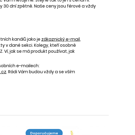
30 dní zpětně. Naše ceny jsou férové a vždy
tních kanálů jako je
zákaznický e-mail
,
 v dané sekci. Kolegy, kteří osobně
 Ví, jak se má produkt používat, jak
osobních e-mailech:
.cz
. Rádi Vám budou vždy a se vším
doporučujeme