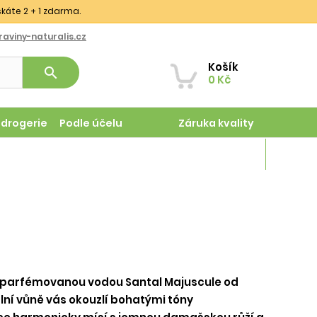
skáte 2 + 1 zdarma.
aviny-naturalis.cz
Košík
search
0 Kč
odrogerie
Podle účelu
Záruka kvality
Magazín
 s parfémovanou vodou Santal Majuscule od
lní vůně vás okouzlí bohatými tóny