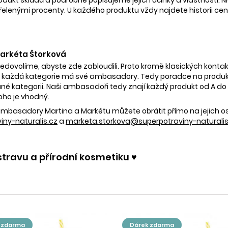
nými procenty. U každého produktu vždy najdete historii ceny 
 Markéta Štorková
nedovolíme, abyste zde zabloudili. Proto kromě klasických kontak
 každá kategorie má své ambasadory. Tedy poradce na produkty
é kategorii. Naši ambasadoři tedy znají každý produkt od A do Z.
oho je vhodný.
e ambasadory Martina a Markétu můžete obrátit přímo na jejich 
ny-naturalis.cz
a
marketa.storkova@superpotraviny-naturalis
stravu a přírodní kosmetiku ♥️
k zdarma
dárek zdarma