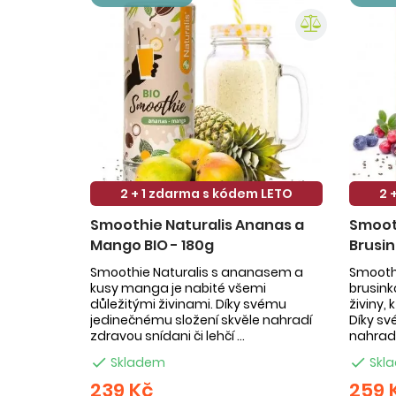
2 + 1 zdarma s kódem LETO
2 
Smoothie Naturalis Ananas a
Smooth
Mango BIO - 180g
Brusin
Smoothie Naturalis s ananasem a
Smoothi
kusy manga je nabité všemi
brusin
důležitými živinami. Díky svému
živiny,
jedinečnému složení skvěle nahradí
Díky sv
zdravou snídani či lehčí ...
nahradí

Skladem

Skl
239 Kč
259 