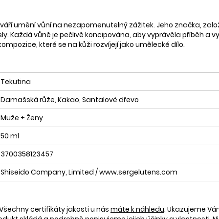
váří umění vůní na nezapomenutelný zážitek. Jeho značka, založená
ysly. Každá vůně je pečlivě koncipována, aby vyprávěla příběh a v
kompozice, které se na kůži rozvíjejí jako umělecké dílo.
Tekutina
Damašská růže, Kakao, Santalové dřevo
Muže + Ženy
50 ml
3700358123457
Shiseido Company, Limited / www.sergelutens.com
Všechny certifikáty jakosti u nás
máte k náhledu
. Ukazujeme V
rodukt skládá a podrobně popisujeme jejich účinky a vlastnosti. Ni