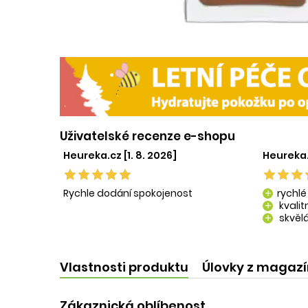
Uživatelské recenze e-shopu
Heureka.cz [1. 8. 2026]
Heureka.
Rychle dodání spokojenost
rychlé
add
kvali
add
skvělá
add
kvalit
add
Vlastnosti produktu
Úlovky z magaz
Zákaznická oblíbenost