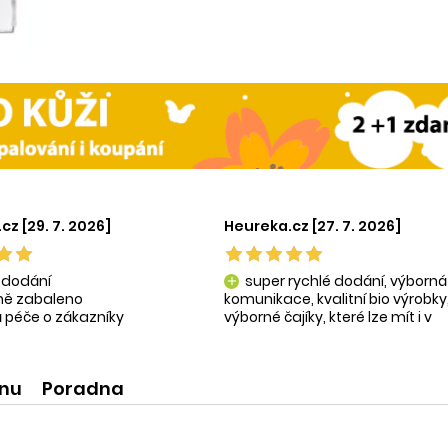
cz [29. 7. 2026]
Heureka.cz [27. 7. 2026]
 dodání
super rychlé dodání, výborná
add
tně zabaleno
komunikace, kvalitní bio výrobky
 péče o zákazníky
výborné čajíky, které lze mít i v
ní produkty
krásné praktické dóze-lze použít
na super praktické dárečky:-)
ínu
Poradna