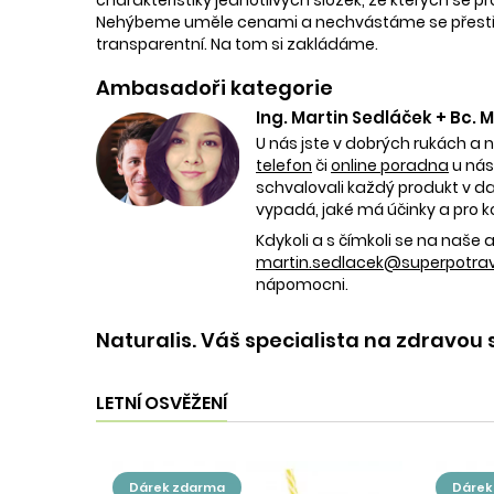
Nehýbeme uměle cenami a nechvástáme se přestřele
transparentní. Na tom si zakládáme.
Ambasadoři kategorie
Ing. Martin Sedláček + Bc.
U nás jste v dobrých rukách a 
telefon
či
online poradna
u nás
schvalovali každý produkt v dan
vypadá, jaké má účinky a pro k
Kdykoli a s čímkoli se na naš
martin.sedlacek@superpotravi
nápomocni.
Naturalis. Váš specialista na zdravou 
LETNÍ OSVĚŽENÍ
dárek zdarma
dáre