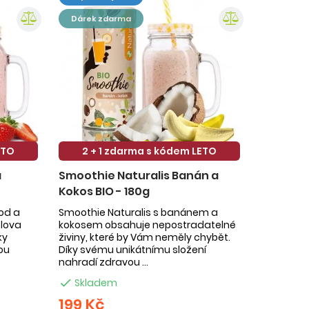
dárek zdarma
ETO
2 + 1 zdarma s kódem LETO
a
Smoothie Naturalis Banán a
Kokos BIO - 180g
hod a
Smoothie Naturalis s banánem a
slova
kokosem obsahuje nepostradatelné
ky
živiny, které by Vám neměly chybět.
ou
Díky svému unikátnímu složení
nahradí zdravou ...

Skladem
199 Kč