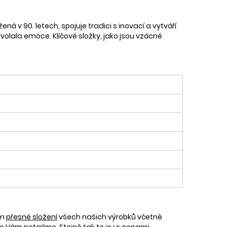
 v 90. letech, spojuje tradici s inovací a vytváří
yvolala emoce. Klíčové složky, jako jsou vzácné
ám
přesné složení
všech našich výrobků včetně
c Vám netajíme. Stejně tak to je i s cenami.