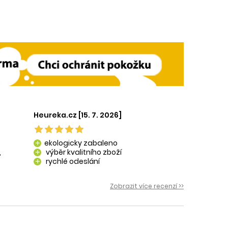
Heureka.cz [15. 7. 2026]
ekologicky zabaleno
add
,
výběr kvalitního zboží
add
rychlé odeslání
add
 i
Zobrazit více recenzí >>