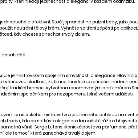
pro ty, kteří hledají jedinečnost a eleganci v každém okamžiku.
dnoduchá a efektivní. Stačí jej nanést na pulzní body, jako jsou 
 použít neutrální tělový krém. Vyhněte se tření zápěstí po aplikac
ležitosti, kdy chcete zanechat trvalý dojem.
 dosah dětí.
le je mistrovským spojením smyslnosti a elegance. Hlavní složk
květinovou sladkost, zatímco tóny kakaa přinášejí nádech neod
ačují tradiční hranice. Vytvořena renomovaným parfumérem Serg
je ideálním společníkem pro nezapomenutelné večerní události.
drazem uměleckého mistrovství a jedinečného pohledu na svět 
ních tradic, kde se setkává elegance damašské růže a hřejivost k
o samotná vůně. Serge Lutens, ikonická postava parfumerie, přetvář
ní, ale i emocí, která zanechává trvalý dojem.