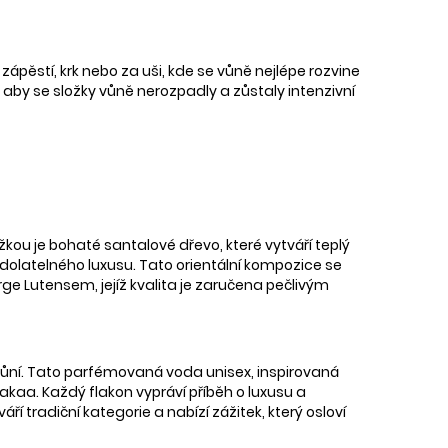
zápěstí, krk nebo za uši, kde se vůně nejlépe rozvine
i, aby se složky vůně nerozpadly a zůstaly intenzivní
ou je bohaté santalové dřevo, které vytváří teplý
olatelného luxusu. Tato orientální kompozice se
e Lutensem, jejíž kvalita je zaručena pečlivým
vůní. Tato parfémovaná voda unisex, inspirovaná
akaa. Každý flakon vypráví příběh o luxusu a
í tradiční kategorie a nabízí zážitek, který osloví