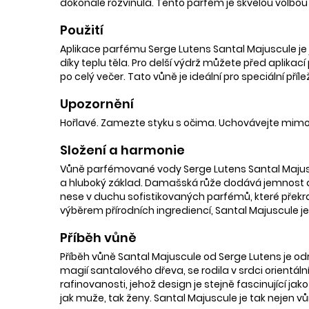
dokonale rozvinula. Tento parfém je skvělou volbou 
Použití
Aplikace parfému Serge Lutens Santal Majuscule je je
díky teplu těla. Pro delší výdrž můžete před aplikací
po celý večer. Tato vůně je ideální pro speciální pří
Upozornění
Hořlavé. Zamezte styku s očima. Uchovávejte mimo
Složení a harmonie
Vůně parfémované vody Serge Lutens Santal Majuscu
a hluboký základ. Damašská růže dodává jemnost a 
nese v duchu sofistikovaných parfémů, které překr
výběrem přírodních ingrediencí, Santal Majuscule 
Příběh vůně
Příběh vůně Santal Majuscule od Serge Lutens je o
magií santalového dřeva, se rodila v srdci orientál
rafinovanosti, jehož design je stejně fascinující jak
jak muže, tak ženy. Santal Majuscule je tak nejen vů