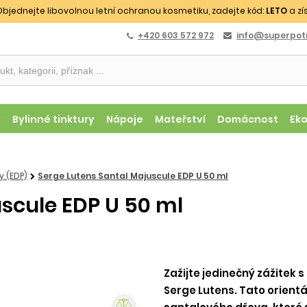
bjednejte libovolnou letní ochranou kosmetiku, zadejte kód:
LETO
a zí
+420 603 572 972
info@superpotr
y
Bylinné tinktury
Nápoje
Mateřství
Domácnost
Ek
 (EDP)
Serge Lutens Santal Majuscule EDP U 50 ml
uscule EDP U 50 ml
Zažijte jedinečný zážitek
Serge Lutens. Tato orientá