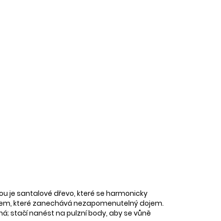
kou je santalové dřevo, které se harmonicky
dílem, které zanechává nezapomenutelný dojem.
á; stačí nanést na pulzní body, aby se vůně