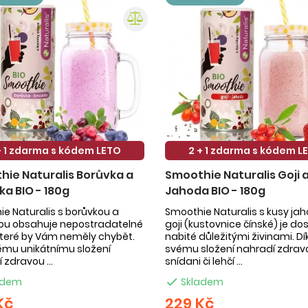
+ 1 zdarma s kódem LETO
2 + 1 zdarma s kódem L
ie Naturalis Borůvka a
Smoothie Naturalis Goji 
ka BIO - 180g
Jahoda BIO - 180g
e Naturalis s borůvkou a
Smoothie Naturalis s kusy ja
kou obsahuje nepostradatelné
goji (kustovnice čínské) je do
 které by Vám neměly chybět.
nabité důležitými živinami. Dí
ému unikátnímu složení
svému složení nahradí zdrav
 zdravou ...
snídani či lehčí ...
adem

Skladem
Kč
229 Kč