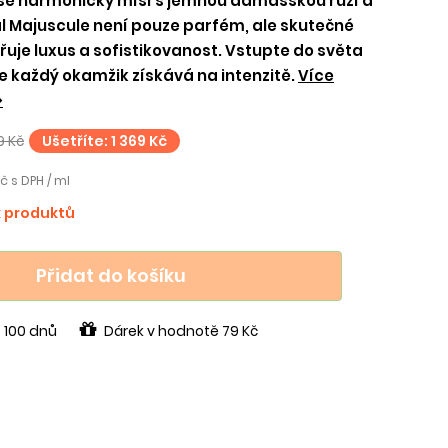
 se harmonicky mísí s jemnou damašskou růží a
l Majuscule není pouze parfém, ale skutečné
řuje luxus a sofistikovanost. Vstupte do světa
e každý okamžik získává na intenzitě.
Více
>
9 Kč
Ušetříte: 1 369 Kč
č s DPH / ml
k produktů
Přidat do košíku
 100 dnů
Dárek v hodnotě 79 Kč