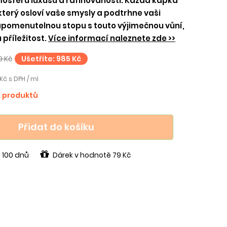
mosféru luxusu a rafinovanosti. Každá kapka
 který osloví vaše smysly a podtrhne vaši
apomenutelnou stopu s touto výjimečnou vůní,
 příležitost.
Více informací naleznete zde >>
9 Kč
Ušetříte: 985 Kč
Kč s DPH / ml
k produktů
Přidat do košíku
 100 dnů
Dárek v hodnotě 79 Kč