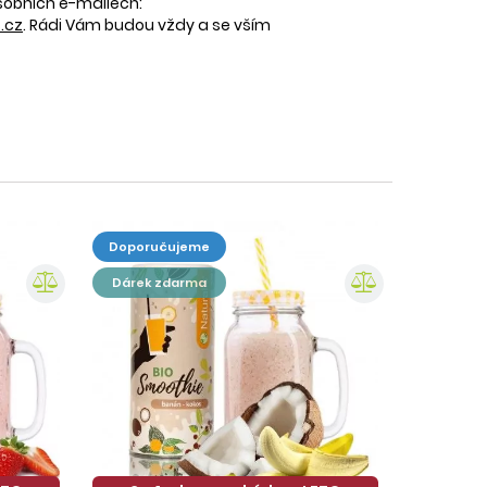
osobních e-mailech:
.cz
. Rádi Vám budou vždy a se vším
doporučujeme
dárek zdarma