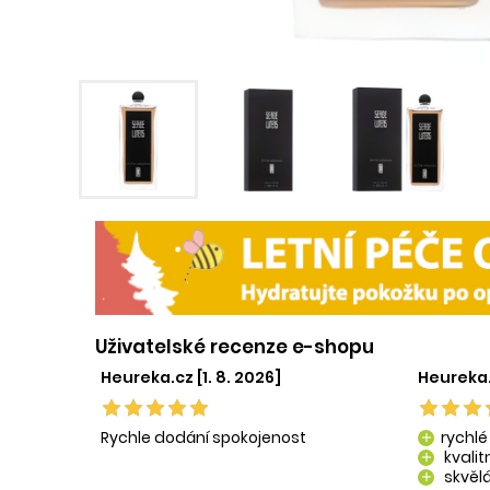
Uživatelské recenze e-shopu
Heureka.cz [1. 8. 2026]
Heureka.
Rychle dodání spokojenost
rychlé
add
kvali
add
skvělá
add