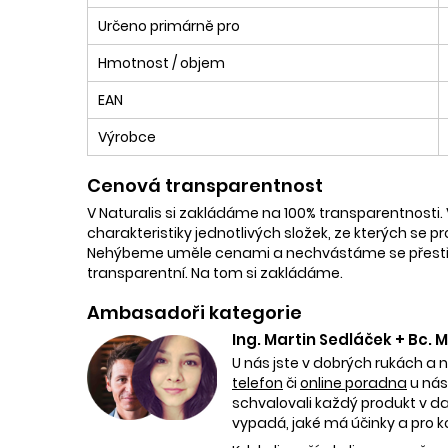
Určeno primárně pro
Hmotnost / objem
EAN
Výrobce
Cenová transparentnost
V Naturalis si zakládáme na 100% transparentnosti. 
charakteristiky jednotlivých složek, ze kterých se p
Nehýbeme uměle cenami a nechvástáme se přestřele
transparentní. Na tom si zakládáme.
Ambasadoři kategorie
Ing. Martin Sedláček + Bc.
U nás jste v dobrých rukách a 
telefon
či
online poradna
u nás
schvalovali každý produkt v dan
vypadá, jaké má účinky a pro k