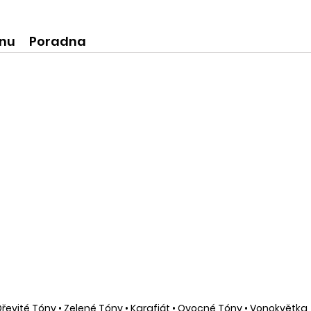
ní produkty
krásné praktické dóze-lze použít
na super praktické dárečky:-)
ínu
Poradna
Dřevité Tóny
•
Zelené Tóny
•
Karafiát
•
Ovocné Tóny
•
Vonokvětka