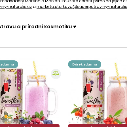
e ambasadory Martina a Markétu můžete obrátit přímo na jejich 
ny-naturalis.cz
a
marketa.storkova@superpotraviny-naturalis
stravu a přírodní kosmetiku ♥️
k zdarma
dárek zdarma