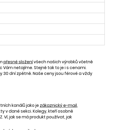
ám
přesné složení
všech našich výrobků včetně
c Vám netajíme. Stejně tak to je i s cenami.
30 dní zpětně. Naše ceny jsou férové a vždy
tních kanálů jako je
zákaznický e-mail
,
 v dané sekci. Kolegy, kteří osobně
 Ví, jak se má produkt používat, jak