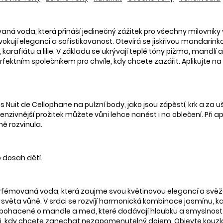
aná voda, která přináší jedinečný zážitek pro všechny milovníky
kují eleganci a sofistikovanost. Otevírá se jiskřivou mandarink
 karafiátu a lilie. V základu se ukrývají teplé tóny pižma, mandlí
erfektním společníkem pro chvíle, kdy chcete zazářit. Aplikujte na
ns Nuit de Cellophane na pulzní body, jako jsou zápěstí, krk a z
 intenzivnější prožitek můžete vůni lehce nanést i na oblečení. P
ě rozvinula.
 dosah dětí.
rfémovaná voda, která zaujme svou květinovou elegancí a svěžes
ěta vůně. V srdci se rozvíjí harmonická kombinace jasmínu, karaf
, obohacené o mandle a med, které dodávají hloubku a smyslnost.
itosti, kdy chcete zanechat nezapomenutelný dojem. Objevte kouzl