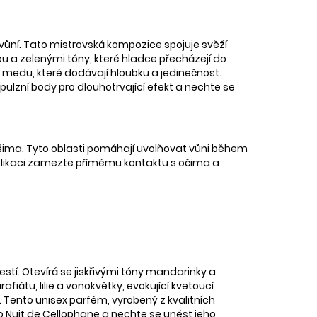
 vůní. Tato mistrovská kompozice spojuje svěží
ou a zelenými tóny, které hladce přecházejí do
 a medu, které dodávají hloubku a jedinečnost.
 pulzní body pro dlouhotrvající efekt a nechte se
a ušima. Tyto oblasti pomáhají uvolňovat vůni během
ři aplikaci zamezte přímému kontaktu s očima a
tí. Otevírá se jiskřivými tóny mandarinky a
iátu, lilie a vonokvětky, evokující kvetoucí
 Tento unisex parfém, vyrobený z kvalitních
o Nuit de Cellophane a nechte se unést jeho