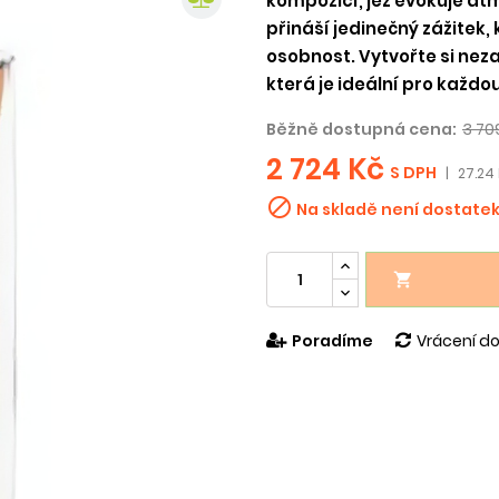
kompozicí, jež evokuje at
přináší jedinečný zážitek,
osobnost. Vytvořte si nez
která je ideální pro každou
Běžně dostupná cena:
3 70
2 724 Kč
S DPH
|
27.24 

Na skladě není dostate

Poradíme
Vrácení do