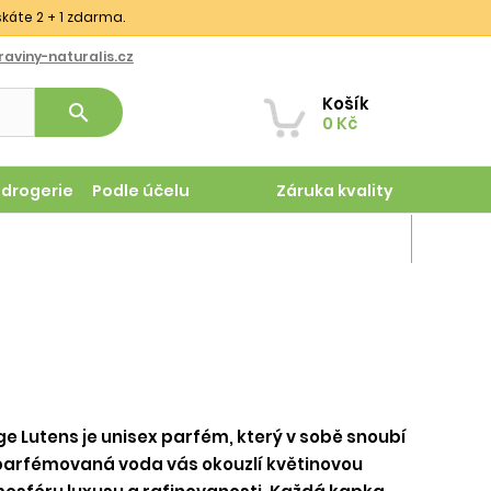
skáte 2 + 1 zdarma.
aviny-naturalis.cz
Košík
search
0 Kč
odrogerie
Podle účelu
Záruka kvality
Magazín
ge Lutens je unisex parfém, který v sobě snoubí
 parfémovaná voda vás okouzlí květinovou