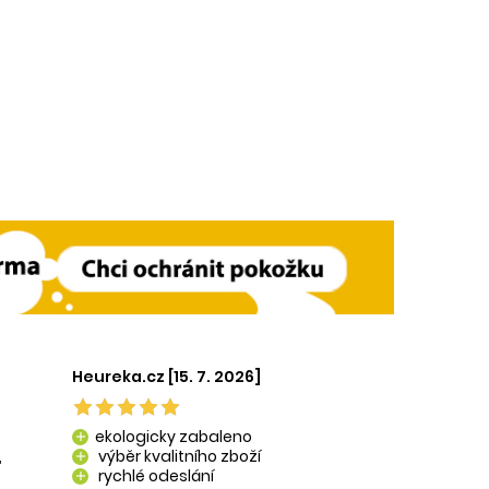
Heureka.cz [15. 7. 2026]
ekologicky zabaleno
add
,
výběr kvalitního zboží
add
rychlé odeslání
add