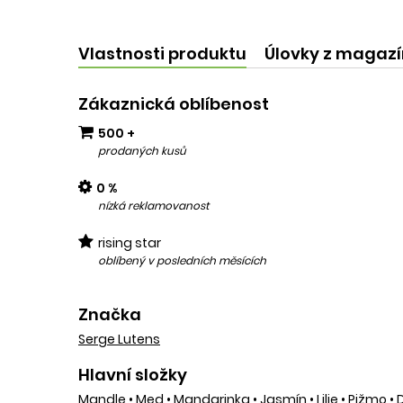
kvalit
add
Vlastnosti produktu
Úlovky z magaz
Zákaznická oblíbenost
500 +
prodaných kusů
0 %
nízká reklamovanost
rising star
oblíbený v posledních měsících
Značka
Serge Lutens
Hlavní složky
Mandle
•
Med
•
Mandarinka
•
Jasmín
•
Lilie
•
Pižmo
•