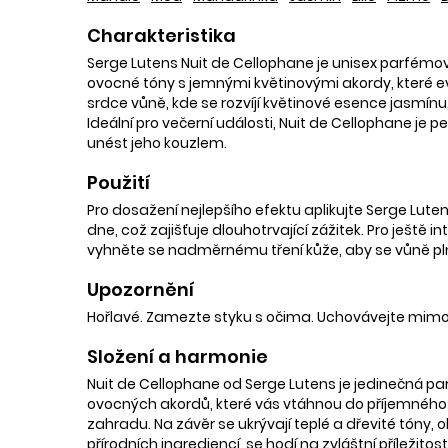
Charakteristika
Serge Lutens Nuit de Cellophane je unisex parfémov
ovocné tóny s jemnými květinovými akordy, které evo
srdce vůně, kde se rozvíjí květinové esence jasmínu,
Ideální pro večerní události, Nuit de Cellophane je p
unést jeho kouzlem.
Použití
Pro dosažení nejlepšího efektu aplikujte Serge Lute
dne, což zajišťuje dlouhotrvající zážitek. Pro ještě
vyhněte se nadměrnému tření kůže, aby se vůně pln
Upozornění
Hořlavé. Zamezte styku s očima. Uchovávejte mimo
Složení a harmonie
Nuit de Cellophane od Serge Lutens je jedinečná pa
ovocných akordů, které vás vtáhnou do příjemného sv
zahradu. Na závěr se ukrývají teplé a dřevité tóny
přírodních ingrediencí, se hodí na zvláštní přílež