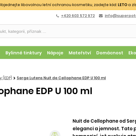
bjednejte libovolnou letní ochranou kosmetiku, zadejte kód:
LETO
a zí
+420 603 572 972
info@superpotr
y
Bylinné tinktury
Nápoje
Mateřství
Domácnost
Ek
 (EDP)
Serge Lutens Nuit de Cellophane EDP U 100 ml
lophane EDP U 100 ml
Nuit de Cellophane od Ser
eleganci a jemnost. Tato