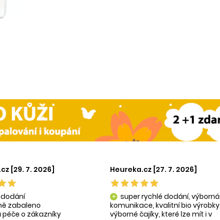
cz [29. 7. 2026]
Heureka.cz [27. 7. 2026]
 dodání
super rychlé dodání, výborná
add
tně zabaleno
komunikace, kvalitní bio výrobky
 péče o zákazníky
výborné čajíky, které lze mít i v