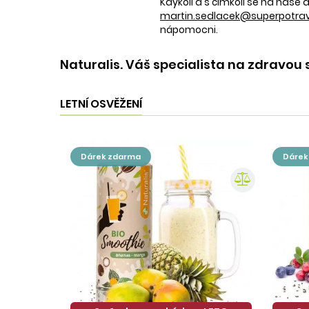
Kdykoli a s čímkoli se na naš
martin.sedlacek@superpotravi
nápomocni.
Naturalis. Váš specialista na zdravou 
LETNÍ OSVĚŽENÍ
dárek zdarma
dáre