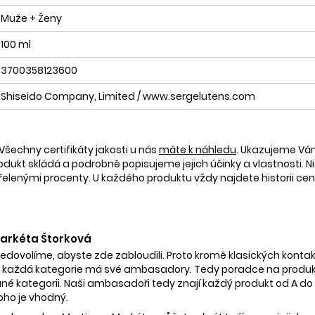
Muže + Ženy
100 ml
3700358123600
Shiseido Company, Limited / www.sergelutens.com
Všechny certifikáty jakosti u nás
máte k náhledu
. Ukazujeme V
rodukt skládá a podrobně popisujeme jejich účinky a vlastnosti. Ni
nými procenty. U každého produktu vždy najdete historii ceny 
 Markéta Štorková
nedovolíme, abyste zde zabloudili. Proto kromě klasických kontak
 každá kategorie má své ambasadory. Tedy poradce na produkty
é kategorii. Naši ambasadoři tedy znají každý produkt od A do Z.
oho je vhodný.