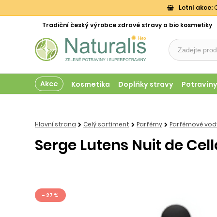
Letní akce:
O
Tradiční český výrobce zdravé stravy a bio kosmetiky
Akce
Kosmetika
Doplňky stravy
Potravin
Hlavní strana
Celý sortiment
Parfémy
Parfémové vody
Serge Lutens Nuit de Cel
- 27 %