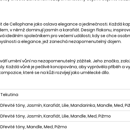
t de Cellophane jako oslava elegance a jedinečnosti. Každá kap
em, v němž dominují jasmín a karafiát. Design flakonu, inspirov
 ideálním společníkem pro večerní události, kdy se chce osobnost
myslnosti a elegance, jež zanechá nezapomenutelný dojem.
váří umění vůní na nezapomenutelný zážitek. Jeho značka, založená
ysly. Každá vůně je pečlivě koncipována, aby vyprávěla příběh a v
kompozice, které se na kůži rozvíjejí jako umělecké dílo.
Tekutina
Dřevité tóny, Jasmín, Karafiát, Lilie, Mandarinka, Mandle, Med, P
Dřevité tóny, Jasmín, Karafiát, Lilie, Mandle, Med, Pižmo
Dřevité tóny, Mandle, Med, Pižmo