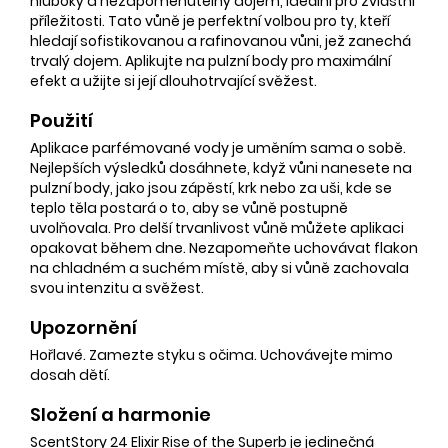
hluboký a nezapomenutelný dojem, ideální pro zvláštní
příležitosti. Tato vůně je perfektní volbou pro ty, kteří
hledají sofistikovanou a rafinovanou vůni, jež zanechá
trvalý dojem. Aplikujte na pulzní body pro maximální
efekt a užijte si její dlouhotrvající svěžest.
Použití
Aplikace parfémované vody je uměním sama o sobě.
Nejlepších výsledků dosáhnete, když vůni nanesete na
pulzní body, jako jsou zápěstí, krk nebo za uši, kde se
teplo těla postará o to, aby se vůně postupně
uvolňovala. Pro delší trvanlivost vůně můžete aplikaci
opakovat během dne. Nezapomeňte uchovávat flakon
na chladném a suchém místě, aby si vůně zachovala
svou intenzitu a svěžest.
Upozornění
Hořlavé. Zamezte styku s očima. Uchovávejte mimo
dosah dětí.
Složení a harmonie
ScentStory 24 Elixir Rise of the Superb je jedinečná