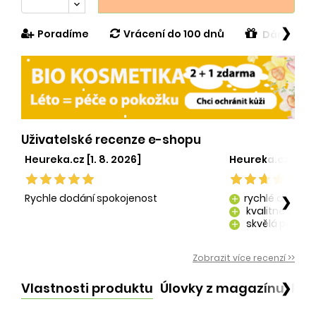
❯
Poradíme
Vrácení do 100 dnů
Dárek v h
Uživatelské recenze e-shopu
Heureka.cz [1. 8. 2026]
Heureka.cz [29. 
Rychle dodání spokojenost
rychlé dodání
❯
add
kvalitně zaba
add
skvělá péče o
add
kvalitní produ
add
Zobrazit více recenzí >>
Vlastnosti produktu
Úlovky z magazínu
Po
❯