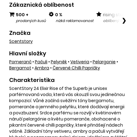
Zákaznická oblíbenost
500 +
0 %
rising star
❯
prodaných kusů
nízká reklamovanost
oblíbený v posled
Značka
Scentstory
Hlavní složky
Pomeranč
•
Pačuli
•
Pelyněk
•
Vetiveria
•
Pelargonie
•
Bergamot
•
Ambra
•
Červené Chilli Papričky
Charakteristika
ScentStory 24 Elixir Rise of the Superb je unisex
parfémovaná voda, která vás okouzlí svou jedinečnou
kompozicí. Vůně začíná svěžími tóny bergamotu,
pomeranče a jemného pelyňku, které dodávají energii
a povzbuzení. Srdce parfému se rozvíjí v květinovém
náručí pelargónie a květu pomeranče, obohacené o
pikantní červené chilli papričky, které přinášejí nádech
vášně. Základní tóny vetiveru, ambry a pačuli vytvářejí