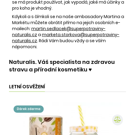
se má produkt používat, jak vypadá, jaké má účinky a
pro koho je vhodný.
Kdykoli a s čímkoli se na naše ambasadory Martina a
Markétu můžete obrátit přímo na jejich osobních e-
mailech:
martin.sedlacek@superpotraviny-
naturalis.cz
a
marketa.storkova@superpotraviny-
naturalis.cz
. Rádi Vám budou vždy a se vším
nápomocni.
Naturalis. Váš specialista na zdravou
stravu a přírodní kosmetiku ♥️
LETNÍ OSVĚŽENÍ
dárek zdarma