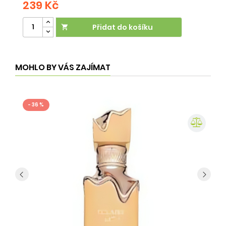
239 Kč
2
Přidat do košíku

MOHLO BY VÁS ZAJÍMAT
- 36 %