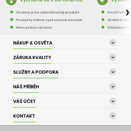
❯
Osobně jsme vybírali každý produkt
Prvotřídní pě
Produkty máme vyzkoušené na sobě
Skvělá kvalit
Naše práce nás baví
Důkladná kon
NÁKUP & OSVĚTA

ZÁRUKA KVALITY

SLUŽBY A PODPORA

NÁŠ PŘÍBĚH

VÁŠ ÚČET

KONTAKT
