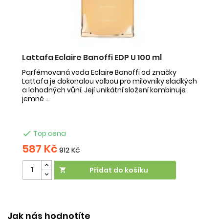
Lattafa Eclaire Banoffi EDP U 100 ml
F
Parfémovaná voda Eclaire Banoffi od značky
F
Lattafa je dokonalou volbou pro milovníky sladkých
Az
a lahodných vůní. Její unikátní složení kombinuje
s 
jemné ...
mu

Top cena
587 Kč
5
912 Kč
Přidat do košíku

V
Jak nás hodnotíte