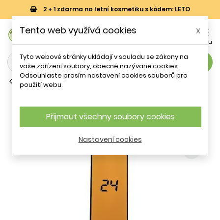
2 + 1 zdarma na letní kosmetiku s kódem: LETO
0
Tento web využívá cookies
x


Košík
Účet
Menu
Tyto webové stránky ukládají v souladu se zákony na
search
vaše zařízení soubory, obecně nazývané cookies.
Odsouhlaste prosím nastavení cookies souborů pro
Parfémové vody (EDP)
použití webu.
ScentStory 24 Elixir Rise of the Superb
EDP U 100 ml
Přijmout všechny soubory cookies
Nastavení cookies