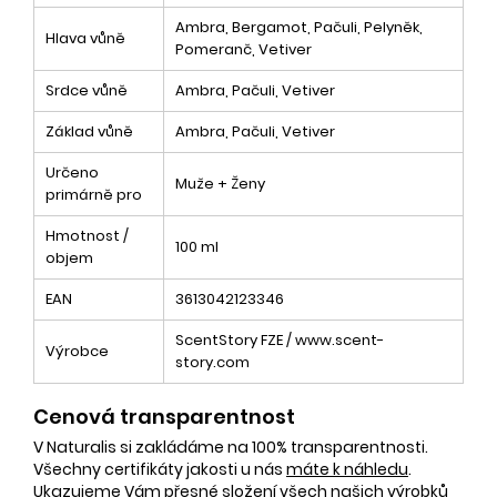
Ambra, Bergamot, Pačuli, Pelyněk,
Hlava vůně
Pomeranč, Vetiver
Srdce vůně
Ambra, Pačuli, Vetiver
Základ vůně
Ambra, Pačuli, Vetiver
Určeno
Muže + Ženy
primárně pro
Hmotnost /
100 ml
objem
EAN
3613042123346
ScentStory FZE / www.scent-
Výrobce
story.com
Cenová transparentnost
V Naturalis si zakládáme na 100% transparentnosti.
Všechny certifikáty jakosti u nás
máte k náhledu
.
Ukazujeme Vám
přesné složení
všech našich výrobků