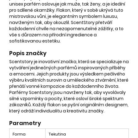
unisex parfém oslovuje jak muže, tak ženy, a je ideální
pro sdílené okamžiky. Flakon, který v sobě ukrývá tuto
mistrovskou vůni, je elegantním symbolem luxusu,
navrženým tak, aby okouzlil. ScentStory přetváří
každodenní chvíle na nezapomenutelné zážitky, a to
vše s důrazem na přírodní ingredience a
sofistikovanou estetiku.
Popis značky
Scentstory je inovativní značka, která se specializuje na
vytváření jedinečných parfémů inspirovaných příběhy
a emocemi. Jejich produkty jsou výsledkem pečlivého
výběru kvalitních surovin a uměleckého ztvárnění, které
přenáší vonné kompozice do každodenního života.
Parfémy Scentstory jsou navrženy tak, aby vyvolávaly
silné vzpomínky a pocity, které osloví široké spektrum
zákazníků. Každý flakon se pyšní originálním designem,
který odráží individualitu a kreativitu značky.
Parametry
Forma
Tekutina