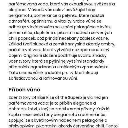
parfémovaná voda, která vás okouzlí svou svěžestí a
elegancí. V úvodu vás osloví osvěžující tóny
bergamotu, pomeranče a pelyňku, které nastolí
atmosféru optimismu a vitality. Srdce vůně se
odhaluje v květinovém souznění pelargónie a květu
pomeranče, doplněné o pikantní nádech červených
chilli papriček, což přináší nečekaný záblesk vášně.
Základ tvoří hluboké a zemitě smyslné akordy ambry,
pačuli a vetiveru, které vytvářejí nezapomenutelný
dojem. Originální složení podtrhuje kvalitu značky
ScentStory, která se pyšní nejvyššími standardy
přírodních ingrediencí a uměleckým zpracováním.
Tato unisex vůně je ideální pro ty, kteří hledají
sofistikovanou a rafinovanou vůni.
Příběh vůně
ScentStory 24 Elixir Rise of the Superb je víc než jen
parfémovaná voda; je to příběh elegance a
dobrodružství, který se zrodil v srdci přírody. Každá
kapka nese svěží tóny bergamotu a pomeranče,
spojující se s květinovým nádechem pelargónie a
překvapivými pikantními akordy červeného chilli. Tento