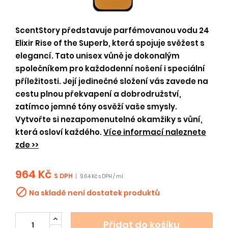
ScentStory představuje parfémovanou vodu 24
Elixir Rise of the Superb, která spojuje svěžest s
elegancí. Tato unisex vůně je dokonalým
společníkem pro každodenní nošení i speciální
příležitosti. Její jedinečné složení vás zavede na
cestu plnou překvapení a dobrodružství,
zatímco jemné tóny osvěží vaše smysly.
Vytvořte si nezapomenutelné okamžiky s vůní,
která osloví každého.
Více informací naleznete
zde >>
964 Kč
S DPH
|
9.64 Kč s DPH / ml

Na skladě není dostatek produktů
Přidat do košíku