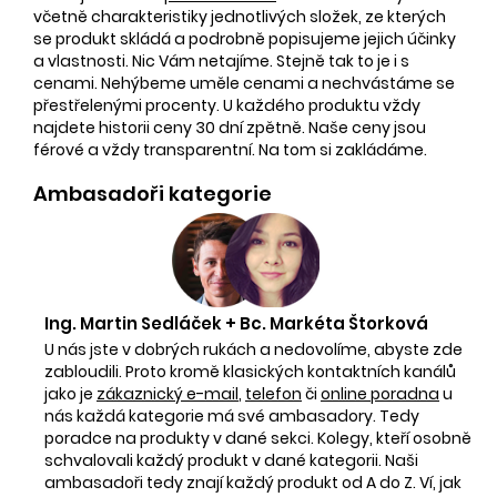
včetně charakteristiky jednotlivých složek, ze kterých
se produkt skládá a podrobně popisujeme jejich účinky
a vlastnosti. Nic Vám netajíme. Stejně tak to je i s
cenami. Nehýbeme uměle cenami a nechvástáme se
přestřelenými procenty. U každého produktu vždy
najdete historii ceny 30 dní zpětně. Naše ceny jsou
férové a vždy transparentní. Na tom si zakládáme.
Ambasadoři kategorie
Ing. Martin Sedláček + Bc. Markéta Štorková
U nás jste v dobrých rukách a nedovolíme, abyste zde
zabloudili. Proto kromě klasických kontaktních kanálů
jako je
zákaznický e-mail
,
telefon
či
online poradna
u
nás každá kategorie má své ambasadory. Tedy
poradce na produkty v dané sekci. Kolegy, kteří osobně
schvalovali každý produkt v dané kategorii. Naši
ambasadoři tedy znají každý produkt od A do Z. Ví, jak