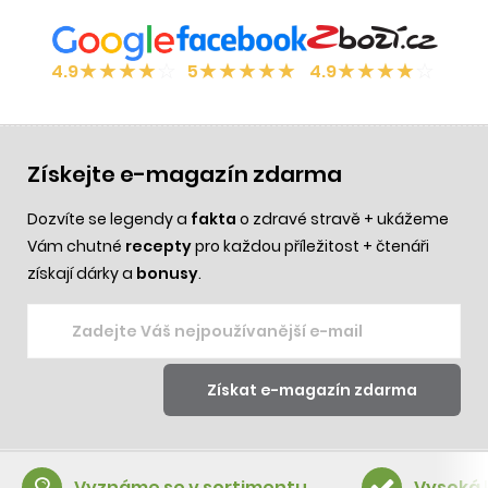
★
★
★
★
☆
★
★
★
★
★
★
★
★
★
☆
4.9
5
4.9
Získejte e-magazín zdarma
Dozvíte se legendy a
fakta
o zdravé stravě + ukážeme
Vám chutné
recepty
pro každou příležitost + čtenáři
získají dárky a
bonusy
.
Vyznáme se v sortimentu
Vysoká 