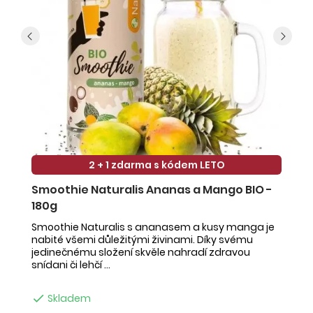
2 + 1 zdarma s kódem LETO
Smoothie Naturalis Ananas a Mango BIO -
S
180g
-
Smoothie Naturalis s ananasem a kusy manga je
Sm
nabité všemi důležitými živinami. Díky svému
ob
jedinečnému složení skvěle nahradí zdravou
ne
snídani či lehčí ...
na

Skladem