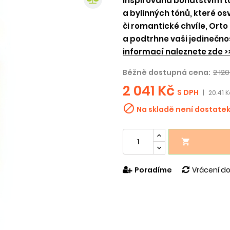
inspirovaná bohatstvím t
a bylinných tónů, které os
či romantické chvíle, Or
a podtrhne vaši jedinečno
informací naleznete zde >
Běžně dostupná cena:
2 120
2 041 Kč
S DPH
|
20.41 K

Na skladě není dostate

Poradíme
Vrácení do