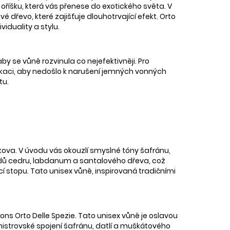
oříšku, která vás přenese do exotického světa. V
 dřevo, které zajišťuje dlouhotrvající efekt. Orto
iduality a stylu.
by se vůně rozvinula co nejefektivněji. Pro
ikaci, aby nedošlo k narušení jemných vonných
tu.
ova. V úvodu vás okouzlí smyslné tóny šafránu,
ordů cedru, labdanum a santalového dřeva, což
cí stopu. Tato unisex vůně, inspirovaná tradičními
s Orto Delle Spezie. Tato unisex vůně je oslavou
á mistrovské spojení šafránu, datlí a muškátového