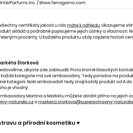
InterParfums Inc. / Www.ferragamo.com
Všechny certifikáty jakosti u nás
máte k náhledu
. Ukazujeme V
rodukt skládá a podrobně popisujeme jejich účinky a vlastnosti. Ni
nými procenty. U každého produktu vždy najdete historii ceny 
 Markéta Štorková
nedovolíme, abyste zde zabloudili. Proto kromě klasických kontak
 každá kategorie má své ambasadory. Tedy poradce na produkty
é kategorii. Naši ambasadoři tedy znají každý produkt od A do Z.
oho je vhodný.
e ambasadory Martina a Markétu můžete obrátit přímo na jejich 
ny-naturalis.cz
a
marketa.storkova@superpotraviny-naturalis
stravu a přírodní kosmetiku ♥️