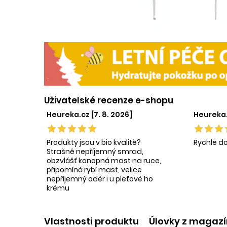
Uživatelské recenze e-shopu
Heureka.cz [7. 8. 2026]
Heureka.c
Produkty jsou v bio kvalitě?
Rychle d
Strašně nepříjemný smrad,
obzvlášť konopná mast na ruce,
připomíná rybí mast, velice
nepříjemný odér i u pleťové ho
krému
Vlastnosti produktu
Úlovky z magaz