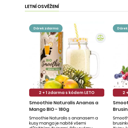
LETNÍ OSVĚŽENÍ
dárek zdarma
dáre
2 + 1 zdarma s kódem LETO
2 
Smoothie Naturalis Ananas a
Smooth
Mango BIO - 180g
Brusin
Smoothie Naturalis s ananasem a
Smoothi
kusy manga je nabité všemi
brusin