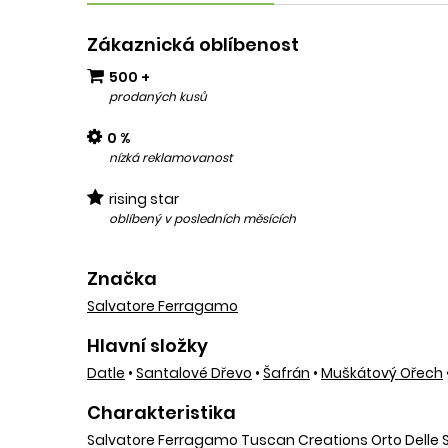
Zákaznická oblíbenost
500 +
prodaných kusů
0 %
nízká reklamovanost
rising star
oblíbený v posledních měsících
Značka
Salvatore Ferragamo
Hlavní složky
Datle
•
Santalové Dřevo
•
Šafrán
•
Muškátový Ořech
Charakteristika
Salvatore Ferragamo Tuscan Creations Orto Delle Spe