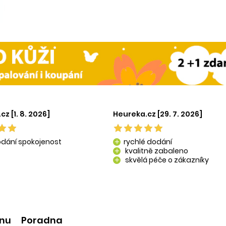
z [1. 8. 2026]
Heureka.cz [29. 7. 2026]
odání spokojenost
rychlé dodání
add
kvalitně zabaleno
add
skvělá péče o zákazníky
add
kvalitní produkty
add
ínu
Poradna