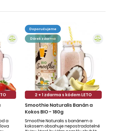
doporučujeme
dárek zdarma
ETO
2 + 1 zdarma s kódem LETO
a
Smoothie Naturalis Banán a
Kokos BIO - 180g
hod a
Smoothie Naturalis s banánem a
slova
kokosem obsahuje nepostradatelné