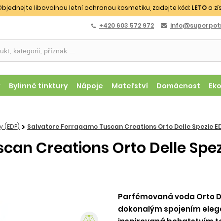
bjednejte libovolnou letní ochranou kosmetiku, zadejte kód:
LETO
a zí
+420 603 572 972
info@superpotr
y
Bylinné tinktury
Nápoje
Mateřství
Domácnost
Ek
 (EDP)
Salvatore Ferragamo Tuscan Creations Orto Delle Spezie ED
an Creations Orto Delle Spez
Parfémovaná voda Orto De
dokonalým spojením elegan