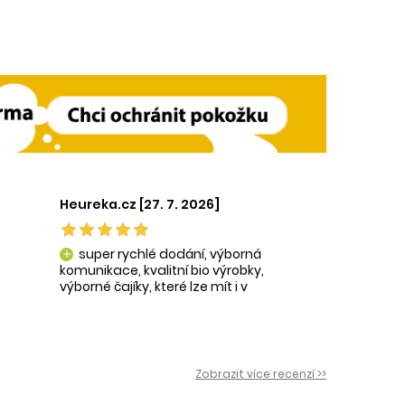
Heureka.cz [27. 7. 2026]
super rychlé dodání, výborná
add
komunikace, kvalitní bio výrobky,
výborné čajíky, které lze mít i v
krásné praktické dóze-lze použít i
na super praktické dárečky:-)
Zobrazit více recenzí >>