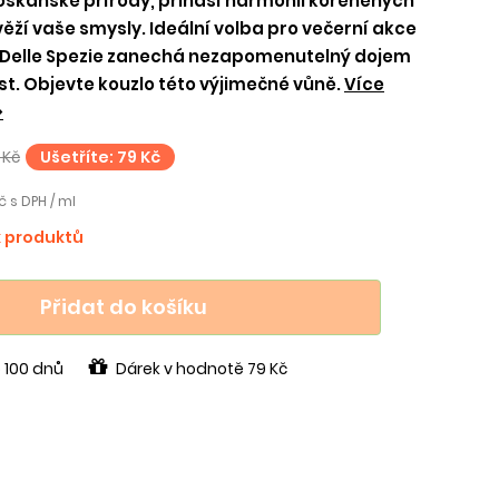
oskánské přírody, přináší harmonii kořeněných
věží vaše smysly. Ideální volba pro večerní akce
to Delle Spezie zanechá nezapomenutelný dojem
st. Objevte kouzlo této výjimečné vůně.
Více
>
 Kč
Ušetříte: 79 Kč
č s DPH / ml
k produktů
Přidat do košíku
 100 dnů
Dárek v hodnotě 79 Kč