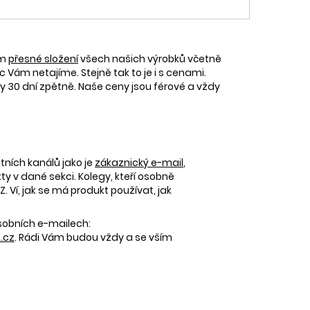
ám
přesné složení
všech našich výrobků včetně
c Vám netajíme. Stejně tak to je i s cenami.
30 dní zpětně. Naše ceny jsou férové a vždy
tních kanálů jako je
zákaznický e-mail
,
 v dané sekci. Kolegy, kteří osobně
 Ví, jak se má produkt používat, jak
osobních e-mailech:
.cz
. Rádi Vám budou vždy a se vším