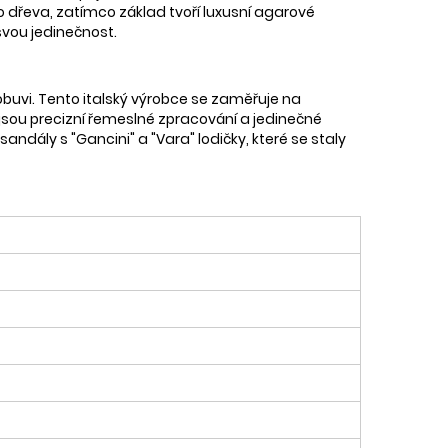
o dřeva, zatímco základ tvoří luxusní agarové
 svou jedinečnost.
obuvi. Tento italský výrobce se zaměřuje na
ků jsou precizní řemeslné zpracování a jedinečné
andály s "Gancini" a "Vara" lodičky, které se staly