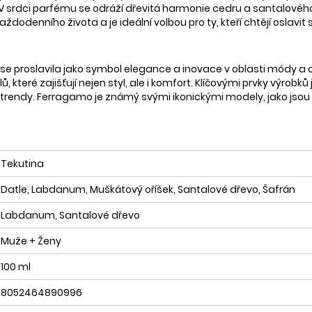
. V srdci parfému se odráží dřevitá harmonie cedru a santalovéh
ždodenního života a je ideální volbou pro ty, kteří chtějí oslavit
se proslavila jako symbol elegance a inovace v oblasti módy a 
, které zajišťují nejen styl, ale i komfort. Klíčovými prvky výrob
 trendy. Ferragamo je známý svými ikonickými modely, jako jsou s
Tekutina
Datle, Labdanum, Muškátový oříšek, Santalové dřevo, Šafrán
Labdanum, Santalové dřevo
Muže + Ženy
100 ml
8052464890996