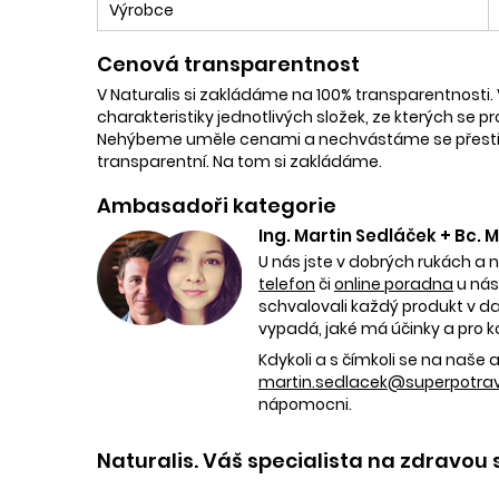
Výrobce
Cenová transparentnost
V Naturalis si zakládáme na 100% transparentnosti. 
charakteristiky jednotlivých složek, ze kterých se p
Nehýbeme uměle cenami a nechvástáme se přestřele
transparentní. Na tom si zakládáme.
Ambasadoři kategorie
Ing. Martin Sedláček + Bc.
U nás jste v dobrých rukách a 
telefon
či
online poradna
u nás
schvalovali každý produkt v dan
vypadá, jaké má účinky a pro k
Kdykoli a s čímkoli se na naš
martin.sedlacek@superpotravi
nápomocni.
Naturalis. Váš specialista na zdravou 