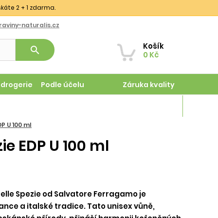
skáte 2 + 1 zdarma.
aviny-naturalis.cz
Košík
search
0 Kč
odrogerie
Podle účelu
Záruka kvality
Magazín
P U 100 ml
ie EDP U 100 ml
lle Spezie od Salvatore Ferragamo je
ce a italské tradice. Tato unisex vůně,