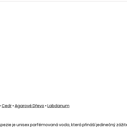
•
Cedr
•
Agarové Dřevo
•
Labdanum
zie je unisex parfémovaná voda, která přináší jedinečný zážitek 