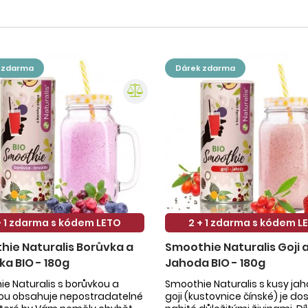
k zdarma
dárek zdarma
+ 1 zdarma s kódem LETO
2 + 1 zdarma s kódem L
ie Naturalis Borůvka a
Smoothie Naturalis Goji 
ka BIO - 180g
Jahoda BIO - 180g
e Naturalis s borůvkou a
Smoothie Naturalis s kusy ja
kou obsahuje nepostradatelné
goji (kustovnice čínské) je do