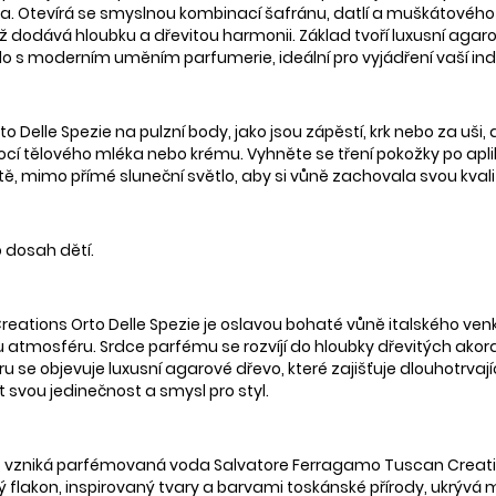
ma. Otevírá se smyslnou kombinací šafránu, datlí a muškátového 
dodává hloubku a dřevitou harmonii. Základ tvoří luxusní agarové
lo s moderním uměním parfumerie, ideální pro vyjádření vaší indiv
Delle Spezie na pulzní body, jako jsou zápěstí, krk nebo za uši, a
ocí tělového mléka nebo krému. Vyhněte se tření pokožky po apl
, mimo přímé sluneční světlo, aby si vůně zachovala svou kvali
 dosah dětí.
ions Orto Delle Spezie je oslavou bohaté vůně italského venk
kou atmosféru. Srdce parfému se rozvíjí do hloubky dřevitých ak
 se objevuje luxusní agarové dřevo, které zajišťuje dlouhotrvají
řit svou jedinečnost a smysl pro styl.
í, vzniká parfémovaná voda Salvatore Ferragamo Tuscan Creation
ždý flakon, inspirovaný tvary a barvami toskánské přírody, ukrýv