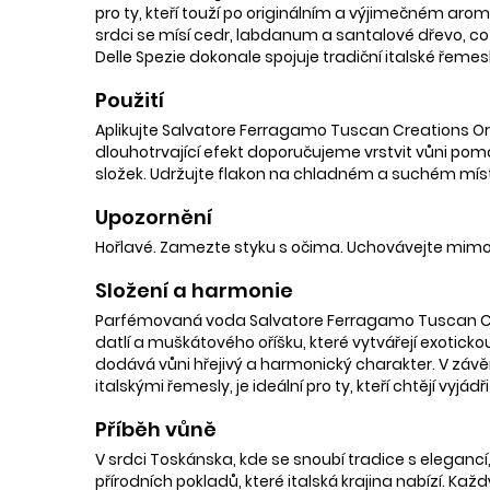
pro ty, kteří touží po originálním a výjimečném aro
srdci se mísí cedr, labdanum a santalové dřevo, což 
Delle Spezie dokonale spojuje tradiční italské řemes
Použití
Aplikujte Salvatore Ferragamo Tuscan Creations Orto 
dlouhotrvající efekt doporučujeme vrstvit vůni pom
složek. Udržujte flakon na chladném a suchém místě
Upozornění
Hořlavé. Zamezte styku s očima. Uchovávejte mimo
Složení a harmonie
Parfémovaná voda Salvatore Ferragamo Tuscan Creat
datlí a muškátového oříšku, které vytvářejí exotic
dodává vůni hřejivý a harmonický charakter. V závěru
italskými řemesly, je ideální pro ty, kteří chtějí vyjád
Příběh vůně
V srdci Toskánska, kde se snoubí tradice s eleganc
přírodních pokladů, které italská krajina nabízí. Ka