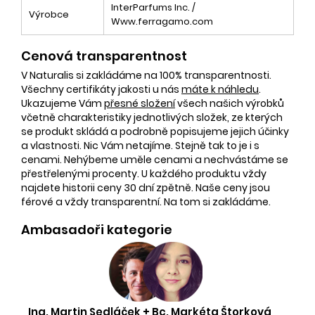
InterParfums Inc. /
Výrobce
Www.ferragamo.com
Cenová transparentnost
V Naturalis si zakládáme na 100% transparentnosti.
Všechny certifikáty jakosti u nás
máte k náhledu
.
Ukazujeme Vám
přesné složení
všech našich výrobků
včetně charakteristiky jednotlivých složek, ze kterých
se produkt skládá a podrobně popisujeme jejich účinky
a vlastnosti. Nic Vám netajíme. Stejně tak to je i s
cenami. Nehýbeme uměle cenami a nechvástáme se
přestřelenými procenty. U každého produktu vždy
najdete historii ceny 30 dní zpětně. Naše ceny jsou
férové a vždy transparentní. Na tom si zakládáme.
Ambasadoři kategorie
Ing. Martin Sedláček + Bc. Markéta Štorková