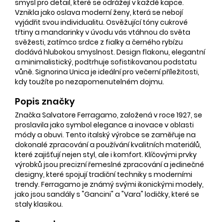
smysl pro detail, které se odrážejí v každé kapce.
Vznikla jako oslava moderní ženy, která se nebojí
vyjádřit svou individualitu. Osvěžující tóny cukrové
třtiny a mandarinky v úvodu vás vtáhnou do světa
svěžesti, zatímco srdce z fialky a černého rybízu
dodává hlubokou smyslnost. Design flakonu, elegantní
a minimalistický, podtrhuje sofistikovanou podstatu
vůně. Signorina Unica je ideální pro večerní příležitosti,
kdy toužíte po nezapomenutelném dojmu.
Popis značky
Značka Salvatore Ferragamo, založená v roce 1927, se
proslavila jako symbol elegance a inovace v oblasti
módy a obuvi. Tento italský výrobce se zaměřuje na
dokonalé zpracování a používání kvalitních materiálů,
které zajišťují nejen styl, ale i komfort. Klíčovými prvky
výrobků jsou precizní řemeslné zpracování a jedinečné
designy, které spojují tradiční techniky s moderními
trendy. Ferragamo je známý svými ikonickými modely,
jako jsou sandály s "Gancini" a "Vara" lodičky, které se
staly klasikou.