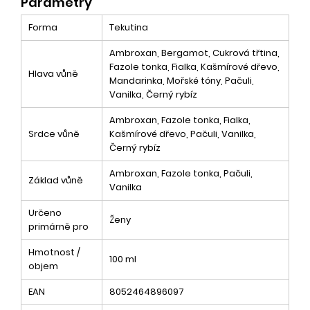
Parametry
Forma
Tekutina
Ambroxan, Bergamot, Cukrová třtina,
Fazole tonka, Fialka, Kašmírové dřevo,
Hlava vůně
Mandarinka, Mořské tóny, Pačuli,
Vanilka, Černý rybíz
Ambroxan, Fazole tonka, Fialka,
Srdce vůně
Kašmírové dřevo, Pačuli, Vanilka,
Černý rybíz
Ambroxan, Fazole tonka, Pačuli,
Základ vůně
Vanilka
Určeno
Ženy
primárně pro
Hmotnost /
100 ml
objem
EAN
8052464896097