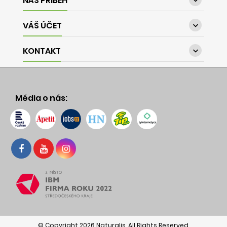
NÁŠ PŘÍBĚH

VÁŠ ÚČET

KONTAKT

Média o nás:
© Copyright 2026 Naturalis. All Rights Reserved.