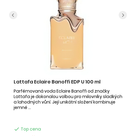
Lattafa Eclaire Banoffi EDP U 100 ml
F
Parfémovaná voda Eclaire Banoffi od značky
F
Lattafa je dokonalou volbou pro milovníky sladkých
Az
a lahodných vůní. Její unikátní složení kombinuje
s 
jemné ...
mu

Top cena