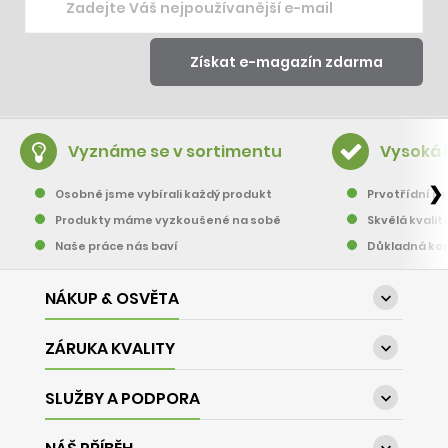
Vyznáme se v sortimentu
Vysoká 
❯
Osobně jsme vybírali každý produkt
Prvotřídní pě
Produkty máme vyzkoušené na sobě
Skvělá kvalit
Naše práce nás baví
Důkladná kon
NÁKUP & OSVĚTA

ZÁRUKA KVALITY

SLUŽBY A PODPORA
