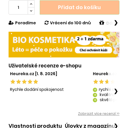
Přidat do košíku
❯
Poradíme
Vrácení do 100 dnů
Dárek v h
Uživatelské recenze e-shopu
Heureka.cz [1. 8. 2026]
Heureka.cz [29. 
Rychle dodání spokojenost
rychlé dodání
❯
add
kvalitně zaba
add
skvělá péče o
add
kvalitní produ
add
Zobrazit více recenzí >>
Vlastnosti produktu
Úlovky z magazínu
Po
❯