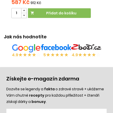
587 Kč
5
912 Kč
Přidat do košíku

V
Jak nás hodnotíte
★
★
★
★
☆
★
★
★
★
★
★
★
★
★
☆
4.9
5
4.9
Získejte e-magazín zdarma
Dozvíte se legendy a
fakta
o zdravé stravě + ukážeme
Vám chutné
recepty
pro každou příležitost + čtenáři
získají dárky a
bonusy
.