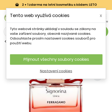
2 + 1 zdarma na letní kosmetiku s kódem: LETO
0
Tento web využívá cookies
x


Košík
Účet
Menu
Tyto webové stránky ukládají v souladu se zákony na
search
vaše zařízení soubory, obecně nazývané cookies.
Odsouhlaste prosím nastavení cookies souborů pro
Parfémové vody (EDP)
použití webu.
Salvatore Ferragamo Signorina Unica
EDP W 100 ml
Přijmout všechny soubory cookies
- 70 %
Nastavení cookies