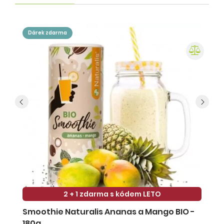
dárek zdarma
2 + 1 zdarma s kódem LETO
Smoothie Naturalis Ananas a Mango BIO -
S
180g
-