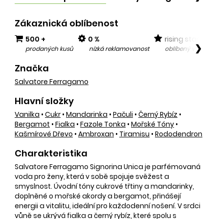
Zákaznická oblíbenost
500 +
0 %
rising star
❯
prodaných kusů
nízká reklamovanost
oblíbený v posled
Značka
Salvatore Ferragamo
Hlavní složky
Vanilka
•
Cukr
•
Mandarinka
•
Pačuli
•
Černý Rybíz
•
Bergamot
•
Fialka
•
Fazole Tonka
•
Mořské Tóny
•
Kašmírové Dřevo
•
Ambroxan
•
Tiramisu
•
Rododendron
Charakteristika
Salvatore Ferragamo Signorina Unica je parfémovaná
voda pro ženy, která v sobě spojuje svěžest a
smyslnost. Úvodní tóny cukrové třtiny a mandarinky,
doplněné o mořské akordy a bergamot, přinášejí
energii a vitalitu, ideální pro každodenní nošení. V srdci
vůně se ukrývá fialka a černý rybíz, které spolu s