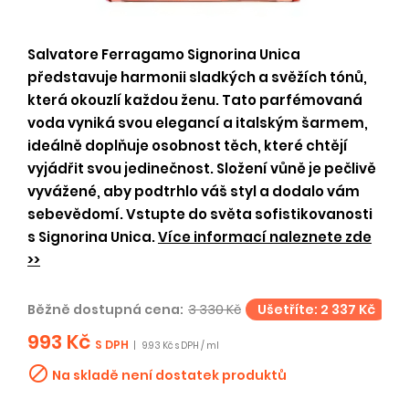
Salvatore Ferragamo Signorina Unica
představuje harmonii sladkých a svěžích tónů,
která okouzlí každou ženu. Tato parfémovaná
voda vyniká svou elegancí a italským šarmem,
ideálně doplňuje osobnost těch, které chtějí
vyjádřit svou jedinečnost. Složení vůně je pečlivě
vyvážené, aby podtrhlo váš styl a dodalo vám
sebevědomí. Vstupte do světa sofistikovanosti
s Signorina Unica.
Více informací naleznete zde
>>
Běžně dostupná cena:
3 330 Kč
Ušetříte: 2 337 Kč
993 Kč
S DPH
|
9.93 Kč s DPH / ml

Na skladě není dostatek produktů