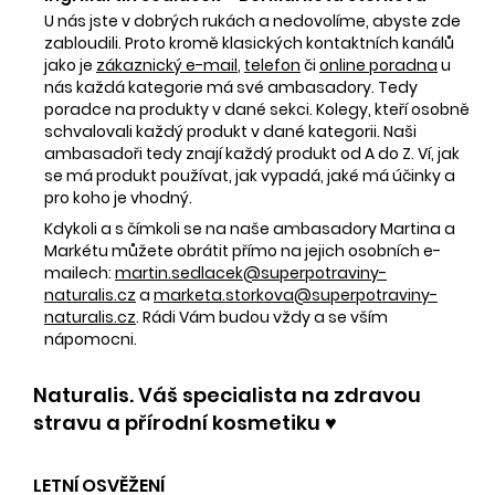
U nás jste v dobrých rukách a nedovolíme, abyste zde
zabloudili. Proto kromě klasických kontaktních kanálů
jako je
zákaznický e-mail
,
telefon
či
online poradna
u
nás každá kategorie má své ambasadory. Tedy
poradce na produkty v dané sekci. Kolegy, kteří osobně
schvalovali každý produkt v dané kategorii. Naši
ambasadoři tedy znají každý produkt od A do Z. Ví, jak
se má produkt používat, jak vypadá, jaké má účinky a
pro koho je vhodný.
Kdykoli a s čímkoli se na naše ambasadory Martina a
Markétu můžete obrátit přímo na jejich osobních e-
mailech:
martin.sedlacek@superpotraviny-
naturalis.cz
a
marketa.storkova@superpotraviny-
naturalis.cz
. Rádi Vám budou vždy a se vším
nápomocni.
Naturalis. Váš specialista na zdravou
stravu a přírodní kosmetiku ♥️
LETNÍ OSVĚŽENÍ