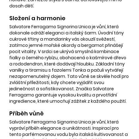
dosah dětí.
Složení a harmonie
Salvatore Ferragamo Signorina Unica je vůní, která
dokonale odráží eleganci a italský šarm. Úvodní tóny
cukrové třtiny a mandarinky vás okouzlí svěžestí,
zatímco jemné mořské akordy a bergamot přinášejí
pocit vitality. V srdci se ukrývá smyslná kombinace
fialky a černého rybízu, obohacená o kašmírové dřevo
a rododendron, které dodávají hloubku. Základní tóny
vanilky a tiramisu s fazolemi Tonka a pačuli vytvářejí
nezapomenutelný dojem. Tato vůně se skvěle hodí pro
zvláštní příležitosti, kdy chcete vyjádřit svou
jedinečnost a sofistikovanost. Značka Salvatore
Ferragamo garantuje vysokou kvalitu a prvotřídní
ingredience, které umocňují zážitek z každého použití.
Příběh vůně
Salvatore Ferragamo Signorina Unica je vůní, která
vypráví příběh elegance a unikátnosti. Inspirací pro
tento parfémovanou vodu byla italská kultivovanost a