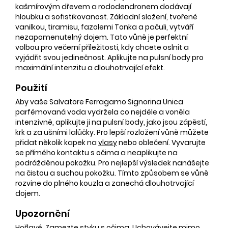
kašmírovým dřevem a rododendronem dodávají
hloubku a sofistikovanost. Základní složení, tvořené
vanilkou, tiramisu, fazolemi Tonka a pačuli, vytváří
nezapomenutelný dojem. Tato vůně je perfektní
volbou pro večerní příležitosti, kdy chcete oslnit a
vyjádřit svou jedinečnost. Aplikujte na pulsní body pro
maximální intenzitu a dlouhotrvající efekt.
Použití
Aby vaše Salvatore Ferragamo Signorina Unica
parfémovaná voda vydržela co nejdéle a voněla
intenzivně, aplikujte ji na pulsní body, jako jsou zápěstí,
krk a za ušními lalůčky. Pro lepší rozložení vůně můžete
přidat několik kapek na
vlasy
nebo oblečení. Vyvarujte
se přímého kontaktu s očima a neaplikujte na
podrážděnou pokožku. Pro nejlepší výsledek nanášejte
na čistou a suchou pokožku. Tímto způsobem se vůně
rozvine do plného kouzla a zanechá dlouhotrvající
dojem.
Upozornění
Hořlavé. Zamezte styku s očima. Uchovávejte mimo