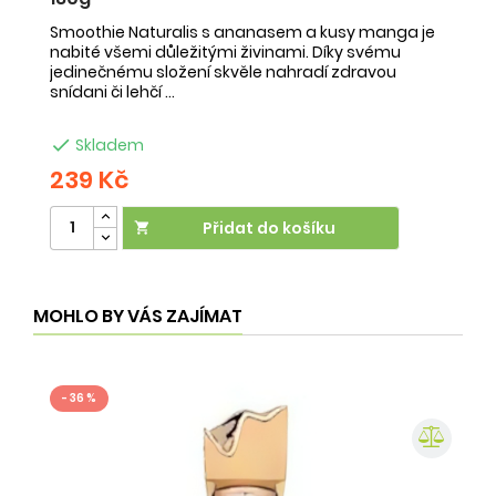
Smoothie Naturalis s ananasem a kusy manga je
Sm
nabité všemi důležitými živinami. Díky svému
ob
jedinečnému složení skvěle nahradí zdravou
ne
snídani či lehčí ...
na

Skladem
239 Kč
2
Přidat do košíku

MOHLO BY VÁS ZAJÍMAT
- 36 %