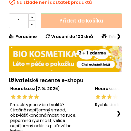

Na skladě není dostatek produktů
Přidat do košíku
❯
Poradíme
Vrácení do 100 dnů
Dárek v h
Uživatelské recenze e-shopu
Heureka.cz [7. 8. 2026]
Heureka.cz [1. 8.
Produkty jsou v bio kvalitě?
Rychle dodání sp
Strašně nepříjemný smrad,
❯
obzvlášť konopná mast na ruce,
připomíná rybí mast, velice
nepříjemný odér i u pleťové ho
krému