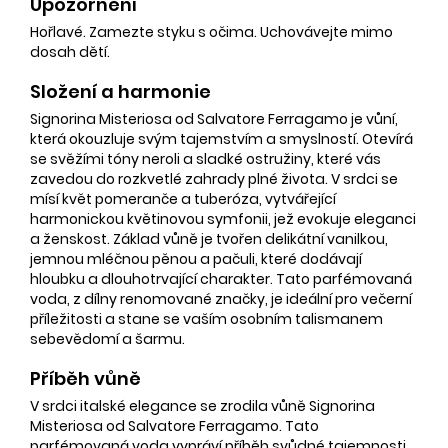
Upozornění
Hořlavé. Zamezte styku s očima. Uchovávejte mimo
dosah dětí.
Složení a harmonie
Signorina Misteriosa od Salvatore Ferragamo je vůní,
která okouzluje svým tajemstvím a smyslností. Otevírá
se svěžími tóny neroli a sladké ostružiny, které vás
zavedou do rozkvetlé zahrady plné života. V srdci se
mísí květ pomeranče a tuberóza, vytvářející
harmonickou květinovou symfonii, jež evokuje eleganci
a ženskost. Základ vůně je tvořen delikátní vanilkou,
jemnou mléčnou pěnou a pačuli, které dodávají
hloubku a dlouhotrvající charakter. Tato parfémovaná
voda, z dílny renomované značky, je ideální pro večerní
příležitosti a stane se vaším osobním talismanem
sebevědomí a šarmu.
Příběh vůně
V srdci italské elegance se zrodila vůně Signorina
Misteriosa od Salvatore Ferragamo. Tato
parfémovaná voda vypráví příběh svůdné tajemnosti,