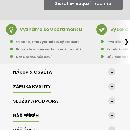
Vyznáme se v sortimentu
Vysoká 
❯
Osobně jsme vybírali každý produkt
Prvotřídní pě
Produkty máme vyzkoušené na sobě
Skvělá kvalit
Naše práce nás baví
Důkladná kon
NÁKUP & OSVĚTA

ZÁRUKA KVALITY

SLUŽBY A PODPORA

NÁŠ PŘÍBĚH
