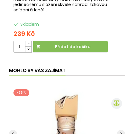
jedinečnému složení skvěle nahradí zdravou
ne
snídani či lehčí ...
na

Skladem
239 Kč
2
Přidat do košíku

MOHLO BY VÁS ZAJÍMAT
- 36 %