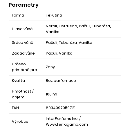
Parametry
Forma
Tekutina
Neroli, Ostružina, Pačuli, Tuberóza,
Hlava vůně
Vanilka
Srdce vůně
Pačuli, Tuberóza, Vanilka
Základ vůně
Pačuli, Vanilka
Určeno
Ženy
primárně pro
Kvalita
Bez parfemace
Hmotnost /
100 ml
objem
EAN
8034097959721
InterParfums Inc. /
Výrobce
Www.ferragamo.com