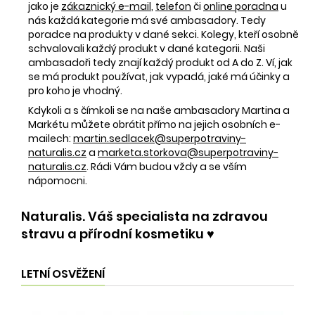
jako je
zákaznický e-mail
,
telefon
či
online poradna
u
nás každá kategorie má své ambasadory. Tedy
poradce na produkty v dané sekci. Kolegy, kteří osobně
schvalovali každý produkt v dané kategorii. Naši
ambasadoři tedy znají každý produkt od A do Z. Ví, jak
se má produkt používat, jak vypadá, jaké má účinky a
pro koho je vhodný.
Kdykoli a s čímkoli se na naše ambasadory Martina a
Markétu můžete obrátit přímo na jejich osobních e-
mailech:
martin.sedlacek@superpotraviny-
naturalis.cz
a
marketa.storkova@superpotraviny-
naturalis.cz
. Rádi Vám budou vždy a se vším
nápomocni.
Naturalis. Váš specialista na zdravou
stravu a přírodní kosmetiku ♥️
LETNÍ OSVĚŽENÍ