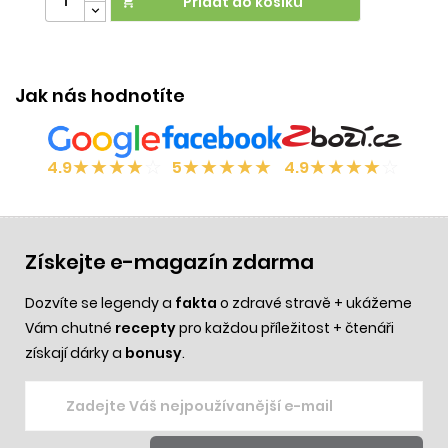
Přidat do košíku

V
Jak nás hodnotíte
★
★
★
★
☆
★
★
★
★
★
★
★
★
★
☆
4.9
5
4.9
Získejte e-magazín zdarma
Dozvíte se legendy a
fakta
o zdravé stravě + ukážeme
Vám chutné
recepty
pro každou příležitost + čtenáři
získají dárky a
bonusy
.