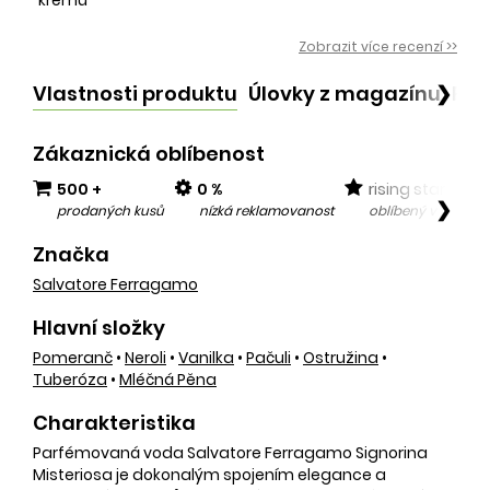
Zobrazit více recenzí >>
Vlastnosti produktu
Úlovky z magazínu
Po
❯
Zákaznická oblíbenost
500 +
0 %
rising star
❯
prodaných kusů
nízká reklamovanost
oblíbený v posled
Značka
Salvatore Ferragamo
Hlavní složky
Pomeranč
•
Neroli
•
Vanilka
•
Pačuli
•
Ostružina
•
Tuberóza
•
Mléčná Pěna
Charakteristika
Parfémovaná voda Salvatore Ferragamo Signorina
Misteriosa je dokonalým spojením elegance a