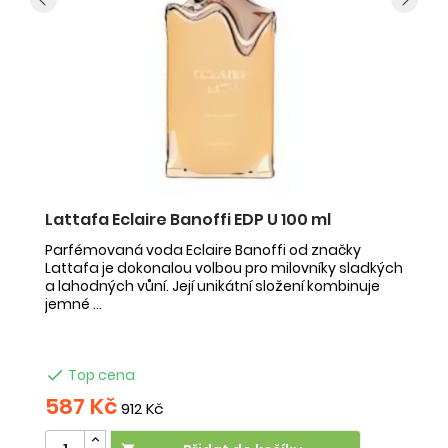
Lattafa Eclaire Banoffi EDP U 100 ml
F
Parfémovaná voda Eclaire Banoffi od značky
F
Lattafa je dokonalou volbou pro milovníky sladkých
Az
a lahodných vůní. Její unikátní složení kombinuje
s 
jemné ...
mu

Top cena
587 Kč
5
912 Kč