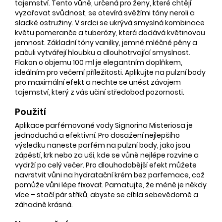
tajemství. Tento vůně, určená pro ženy, které chtějí
vyzařovat svůdnost, se otevírá svěžími tóny neroli a
sladké ostružiny. V srdci se ukrývá smyslná kombinace
květu pomeranče a tuberózy, která dodává květinovou
jemnost. Základní tóny vanilky, jemné mléčné pěny a
pačuli vytvářejí hloubku a dlouhotrvající smyslnost.
Flakon o objemu 100 ml je elegantním doplňkem,
ideálním pro večerní příležitosti. Aplikujte na pulzní body
pro maximální efekt a nechte se unést závojem
tajemství, který z vás učiní středobod pozornosti.
Použití
Aplikace parfémované vody Signorina Misteriosa je
jednoduchá a efektivní. Pro dosažení nejlepšího
výsledku naneste parfém na pulzní body, jako jsou
zápěstí, krk nebo za uši, kde se vůně nejlépe rozvine a
vydrží po celý večer. Pro dlouhodobější efekt můžete
navrstvit vůni na hydratační krém bez parfemace, což
pomůže vůni lépe fixovat. Pamatujte, že méně je někdy
více – stačí pár střiků, abyste se cítila sebevědomě a
záhadně krásná.