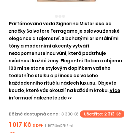
Parfémovaná voda Signorina Misteriosa od
značky Salvatore Ferragamo je oslavou ženské
elegance a tajemství. S bohatými orientálními
tóny a moderními akcenty vytváří
nezapomenutelnou vůni, která podtrhuje
svůdnost každé ženy. Elegantní flakon o objemu
100 ml se stane stylovým doplňkem vašeho
toaletního stolku a přinese do vašeho
každodenního rituálu nádech luxusu. Objevte
kouzlo, které vás okouzlí na každém kroku.
Více
informací naleznete zde >>
Běžně dostupná cena:
3 330 Kč
Ušetříte: 2 313 Kč
1 017 Kč
S DPH
|
10.17 Kč s DPH / ml