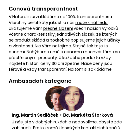
Cenová transparentnost
V Naturalis si zakládáme na 100% transparentnosti.
Všechny certifikáty jakosti u nás
máte k náhledu
.
Ukazujeme Vám
přesné složení
všech našich výrobků
včetně charakteristiky jednotlivých složek, ze kterých
se produkt skládá a podrobně popisujeme jejich účinky
a vlastnosti. Nic Vám netajíme. Stejně tak to je i s
cenami. Nehýbeme uměle cenami a nechvástáme se
přestřelenými procenty. U každého produktu vždy
najdete historii ceny 30 dní zpětně. Naše ceny jsou
férové a vždy transparentní. Na tom si zakládáme.
Ambasadoři kategorie
Ing. Martin Sedláček + Bc. Markéta Štorková
U nás jste v dobrých rukách a nedovolíme, abyste zde
zabloudili. Proto kromě klasických kontaktních kanálů