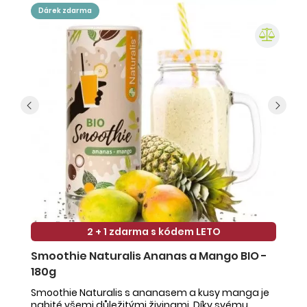
dárek zdarma
2 + 1 zdarma s kódem LETO
Smoothie Naturalis Ananas a Mango BIO -
S
180g
-
Smoothie Naturalis s ananasem a kusy manga je
Sm
nabité všemi důležitými živinami. Díky svému
ob