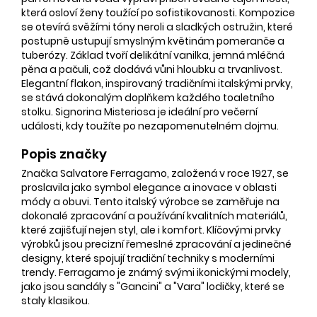
která osloví ženy toužící po sofistikovanosti. Kompozice
se otevírá svěžími tóny neroli a sladkých ostružin, které
postupně ustupují smyslným květinám pomeranče a
tuberózy. Základ tvoří delikátní vanilka, jemná mléčná
pěna a pačuli, což dodává vůni hloubku a trvanlivost.
Elegantní flakon, inspirovaný tradičními italskými prvky,
se stává dokonalým doplňkem každého toaletního
stolku. Signorina Misteriosa je ideální pro večerní
události, kdy toužíte po nezapomenutelném dojmu.
Popis značky
Značka Salvatore Ferragamo, založená v roce 1927, se
proslavila jako symbol elegance a inovace v oblasti
módy a obuvi. Tento italský výrobce se zaměřuje na
dokonalé zpracování a používání kvalitních materiálů,
které zajišťují nejen styl, ale i komfort. Klíčovými prvky
výrobků jsou precizní řemeslné zpracování a jedinečné
designy, které spojují tradiční techniky s moderními
trendy. Ferragamo je známý svými ikonickými modely,
jako jsou sandály s "Gancini" a "Vara" lodičky, které se
staly klasikou.