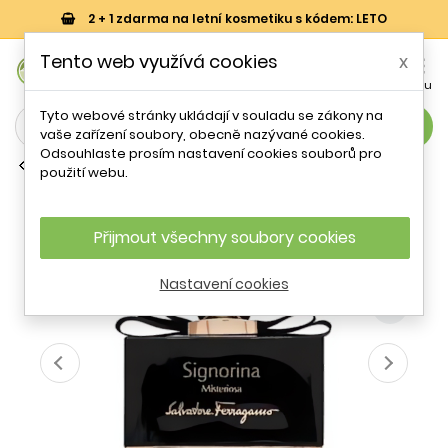
2 + 1 zdarma na letní kosmetiku s kódem: LETO
0
Tento web využívá cookies
x


Košík
Účet
Menu
Tyto webové stránky ukládají v souladu se zákony na
search
vaše zařízení soubory, obecně nazývané cookies.
Odsouhlaste prosím nastavení cookies souborů pro
Parfémové vody (EDP)
použití webu.
Salvatore Ferragamo Signorina
Misteriosa EDP W 100 ml
Přijmout všechny soubory cookies
- 69 %
Nastavení cookies