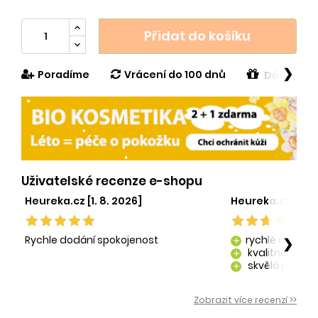
Přidat do košíku
❯
Poradíme
Vrácení do 100 dnů
Dárek v h
Uživatelské recenze e-shopu
Heureka.cz [1. 8. 2026]
Heureka.cz [29. 
Rychle dodání spokojenost
rychlé dodání
❯
add
kvalitně zaba
add
skvělá péče o
add
kvalitní produ
add
Zobrazit více recenzí >>