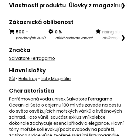
Vlastnosti produktu
Úlovky z magazínu
Po
❯
Zákaznická oblíbenost
500 +
0 %
rising star
❯
prodaných kusů
nízká reklamovanost
oblíbený v posled
Značka
Salvatore Ferragamo
Hlavní složky
Sůl
•
Heliotrop
•
Listy Magnólie
Charakteristika
Parfémovaná voda unisex Salvatore Ferragamo
Oceani di Seta o objemu 100 ml vás zavede na cestu
do světa osvěžujících mořských vánků a květinových
zahrad. Tato vůně, součást exkluzivní kolekce,
dokonale zachycuje esenci přírody a elegance. Hlavní
tóny mořské soli evokují pocit svobody na pobřeží,
zatímco srdce vůně, tvořené svěžími listy magnólie,