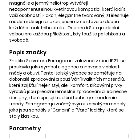
magnólie a jemný heliotrop vytvářejí
nezapomenutelnou květinovou kompozici, která ladí s
vaší osobností. Flakon, elegantně tvarovaný, ztělesňuje
moderní design a luxus, přičemž se stává ozdobou
každého toaletního stolku. Oceani di Seta je ideální
volbou pro každou příležitost, kdy toužíte po lehkosti a
svobodě.
Popis značky
Značka Salvatore Ferragamo, založená v roce 1927, se
proslavila jako symbol elegance a inovace v oblasti
módy a obuvi. Tento italský výrobce se zaměřuje na
dokonalé zpracování a používání kvalitních materiálů,
které zajišťují nejen styl, ale i komfort. Klíčovými prvky
výrobků jsou precizní řemeslné zpracování a jedinečné
designy, které spojují tradiční techniky s moderními
trendy. Ferragamo je známý svými ikonickými modely,
jako jsou sandály s "Gancini" a "Vara" lodičky, které se
staly klasikou.
Parametry