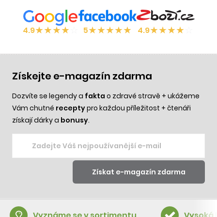
★
★
★
★
☆
★
★
★
★
★
★
★
★
★
☆
4.9
5
4.9
Získejte e-magazín zdarma
Dozvíte se legendy a
fakta
o zdravé stravě + ukážeme
Vám chutné
recepty
pro každou příležitost + čtenáři
získají dárky a
bonusy
.
Vyznáme se v sortimentu
Vysoká 