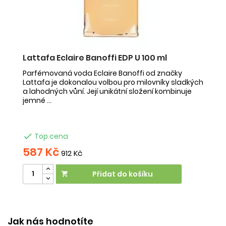
Lattafa Eclaire Banoffi EDP U 100 ml
F
Parfémovaná voda Eclaire Banoffi od značky
F
Lattafa je dokonalou volbou pro milovníky sladkých
Az
a lahodných vůní. Její unikátní složení kombinuje
s 
jemné ...
mu

Top cena
587 Kč
5
912 Kč
Přidat do košíku

V
Jak nás hodnotíte