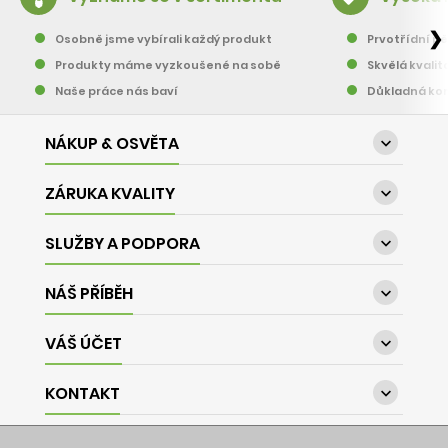
❯
Osobně jsme vybírali každý produkt
Prvotřídní pě
Produkty máme vyzkoušené na sobě
Skvělá kvalit
Naše práce nás baví
Důkladná kon
NÁKUP & OSVĚTA

ZÁRUKA KVALITY

SLUŽBY A PODPORA

NÁŠ PŘÍBĚH

VÁŠ ÚČET

KONTAKT
