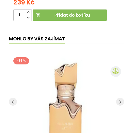
239 Kč
2
Přidat do košíku

MOHLO BY VÁS ZAJÍMAT
- 36 %