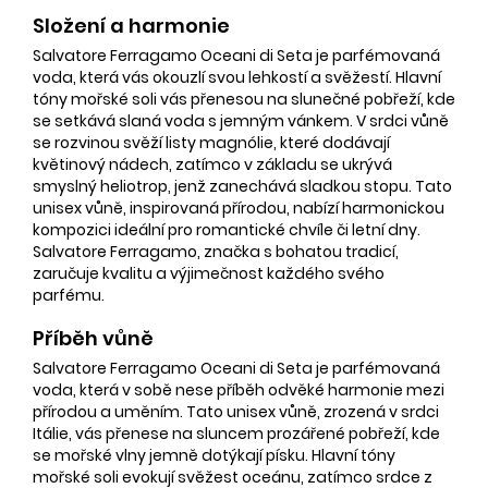
Složení a harmonie
Salvatore Ferragamo Oceani di Seta je parfémovaná
voda, která vás okouzlí svou lehkostí a svěžestí. Hlavní
tóny mořské soli vás přenesou na slunečné pobřeží, kde
se setkává slaná voda s jemným vánkem. V srdci vůně
se rozvinou svěží listy magnólie, které dodávají
květinový nádech, zatímco v základu se ukrývá
smyslný heliotrop, jenž zanechává sladkou stopu. Tato
unisex vůně, inspirovaná přírodou, nabízí harmonickou
kompozici ideální pro romantické chvíle či letní dny.
Salvatore Ferragamo, značka s bohatou tradicí,
zaručuje kvalitu a výjimečnost každého svého
parfému.
Příběh vůně
Salvatore Ferragamo Oceani di Seta je parfémovaná
voda, která v sobě nese příběh odvěké harmonie mezi
přírodou a uměním. Tato unisex vůně, zrozená v srdci
Itálie, vás přenese na sluncem prozářené pobřeží, kde
se mořské vlny jemně dotýkají písku. Hlavní tóny
mořské soli evokují svěžest oceánu, zatímco srdce z