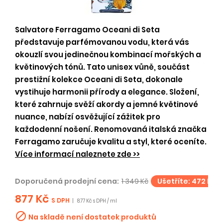
Salvatore Ferragamo Oceani di Seta
představuje parfémovanou vodu, která vás
okouzlí svou jedinečnou kombinací mořských a
květinových tónů. Tato unisex vůně, součást
prestižní kolekce Oceani di Seta, dokonale
vystihuje harmonii přírody a elegance. Složení,
které zahrnuje svěží akordy a jemné květinové
nuance, nabízí osvěžující zážitek pro
každodenní nošení. Renomovaná italská značka
Ferragamo zaručuje kvalitu a styl, které oceníte.
Více informací naleznete zde >>
Doporučená prodejní cena:
1 349 Kč
Ušetříte: 472 Kč
877 Kč
S DPH
|
8.77 Kč s DPH / ml

Na skladě není dostatek produktů