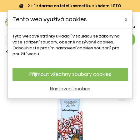
2 + 1 zdarma na letní kosmetiku s kódem: LETO
0
Tento web využívá cookies
x


Košík
Účet
Menu
Tyto webové stránky ukládají v souladu se zákony na
search
vaše zařízení soubory, obecně nazývané cookies.
Odsouhlaste prosím nastavení cookies souborů pro
Parfémové vody (EDP)
použití webu.
Salvatore Ferragamo Oceani di Seta
EDP U 100 ml
Přijmout všechny soubory cookies
- 35 %
Nastavení cookies