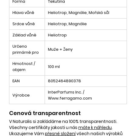
Forma
Tekutina
Hlava vůně
Heliotrop, Magnólie, Mořská sůl
Srdce vůně
Heliotrop, Magnólie
Základ vůně
Heliotrop
Určeno
Muže + Ženy
primárně pro
Hmotnost /
100 ml
objem
EAN
8052464890378
InterParfums Inc. /
Výrobce
Www.ferragamo.com
Cenová transparentnost
V Naturalis si zakládáme na 100% transparentnosti.
Všechny certifikáty jakosti u nás
máte k náhledu
.
Ukazujeme Vám
přesné složení
všech našich výrobků