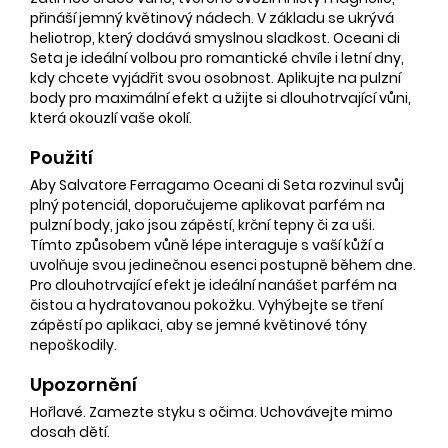
přináší jemný květinový nádech. V základu se ukrývá
heliotrop, který dodává smyslnou sladkost. Oceani di
Seta je ideální volbou pro romantické chvíle i letní dny,
kdy chcete vyjádřit svou osobnost. Aplikujte na pulzní
body pro maximální efekt a užijte si dlouhotrvající vůni,
která okouzlí vaše okolí.
Použití
Aby Salvatore Ferragamo Oceani di Seta rozvinul svůj
plný potenciál, doporučujeme aplikovat parfém na
pulzní body, jako jsou zápěstí, krční tepny či za uši.
Tímto způsobem vůně lépe interaguje s vaší kůží a
uvolňuje svou jedinečnou esenci postupně během dne.
Pro dlouhotrvající efekt je ideální nanášet parfém na
čistou a hydratovanou pokožku. Vyhýbejte se tření
zápěstí po aplikaci, aby se jemné květinové tóny
nepoškodily.
Upozornění
Hořlavé. Zamezte styku s očima. Uchovávejte mimo
dosah dětí.