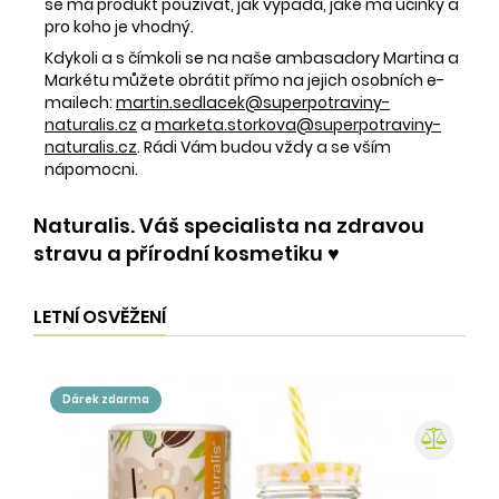
se má produkt používat, jak vypadá, jaké má účinky a
pro koho je vhodný.
Kdykoli a s čímkoli se na naše ambasadory Martina a
Markétu můžete obrátit přímo na jejich osobních e-
mailech:
martin.sedlacek@superpotraviny-
naturalis.cz
a
marketa.storkova@superpotraviny-
naturalis.cz
. Rádi Vám budou vždy a se vším
nápomocni.
Naturalis. Váš specialista na zdravou
stravu a přírodní kosmetiku ♥️
LETNÍ OSVĚŽENÍ
dárek zdarma