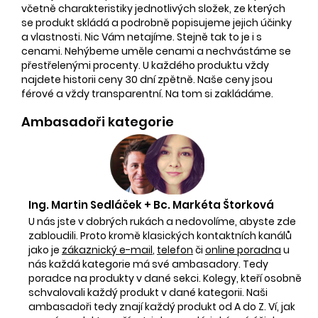
včetně charakteristiky jednotlivých složek, ze kterých
se produkt skládá a podrobně popisujeme jejich účinky
a vlastnosti. Nic Vám netajíme. Stejně tak to je i s
cenami. Nehýbeme uměle cenami a nechvástáme se
přestřelenými procenty. U každého produktu vždy
najdete historii ceny 30 dní zpětně. Naše ceny jsou
férové a vždy transparentní. Na tom si zakládáme.
Ambasadoři kategorie
Ing. Martin Sedláček + Bc. Markéta Štorková
U nás jste v dobrých rukách a nedovolíme, abyste zde
zabloudili. Proto kromě klasických kontaktních kanálů
jako je
zákaznický e-mail
,
telefon
či
online poradna
u
nás každá kategorie má své ambasadory. Tedy
poradce na produkty v dané sekci. Kolegy, kteří osobně
schvalovali každý produkt v dané kategorii. Naši
ambasadoři tedy znají každý produkt od A do Z. Ví, jak