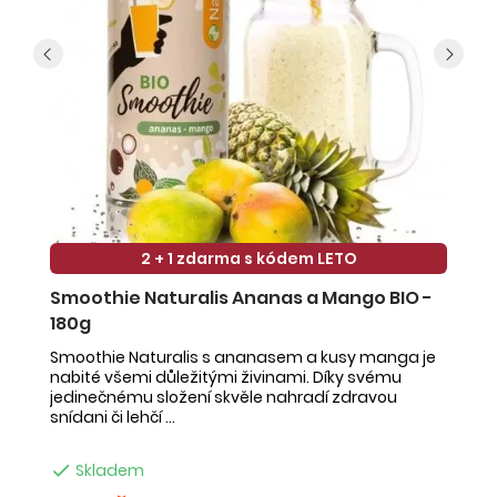
2 + 1 zdarma s kódem LETO
Smoothie Naturalis Ananas a Mango BIO -
S
180g
-
Smoothie Naturalis s ananasem a kusy manga je
Sm
nabité všemi důležitými živinami. Díky svému
ob
jedinečnému složení skvěle nahradí zdravou
ne
snídani či lehčí ...
na

Skladem