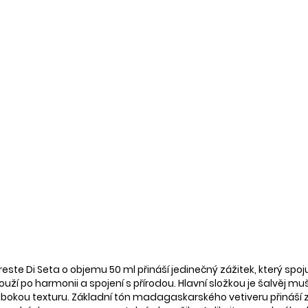
e Di Seta o objemu 50 ml přináší jedinečný zážitek, který spoj
í touží po harmonii a spojení s přírodou. Hlavní složkou je šalvěj
hlubokou texturu. Základní tón madagaskarského vetiveru přináší