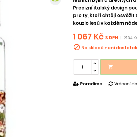
lesních bylin a dřevitých a
Precizní italský design p
pro ty, kteří chtějí osvěži
kouzlo lesů v každém nád
1 067 Kč
S DPH
|
21.34 K

Na skladě není dostate

Poradíme
Vrácení do