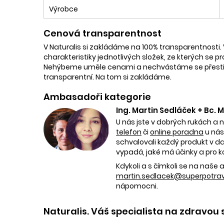
Výrobce
Cenová transparentnost
V Naturalis si zakládáme na 100% transparentnosti. 
charakteristiky jednotlivých složek, ze kterých se p
Nehýbeme uměle cenami a nechvástáme se přestřele
transparentní. Na tom si zakládáme.
Ambasadoři kategorie
Ing. Martin Sedláček + Bc.
U nás jste v dobrých rukách a 
telefon
či
online poradna
u nás
schvalovali každý produkt v dan
vypadá, jaké má účinky a pro k
Kdykoli a s čímkoli se na naš
martin.sedlacek@superpotravi
nápomocni.
Naturalis. Váš specialista na zdravou 