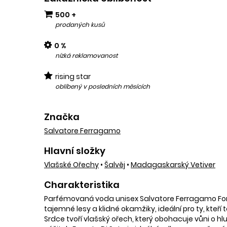
500 +
prodaných kusů
0 %
nízká reklamovanost
rising star
oblíbený v posledních měsících
Značka
Salvatore Ferragamo
Hlavní složky
Vlašské Ořechy
•
Šalvěj
•
Madagaskarský Vetiver
Charakteristika
Parfémovaná voda unisex Salvatore Ferragamo Forest
tajemné lesy a klidné okamžiky, ideální pro ty, kteř
Srdce tvoří vlašský ořech, který obohacuje vůni o 