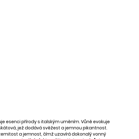
uje esenci přírody s italským uměním. Vůně evokuje
 muškátová, jež dodává svěžest a jemnou pikantnost.
 zemitost a jemnost, čímž uzavírá dokonalý vonný