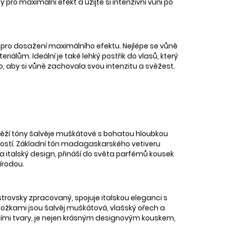
 pro maximální efekt a užijte si intenzivní vůni po
, pro dosažení maximálního efektu. Nejlépe se vůně
iálům. Ideální je také lehký postřik do vlasů, který
, aby si vůně zachovala svou intenzitu a svěžest.
ěží tóny šalvěje muškátové s bohatou hloubkou
tností. Základní tón madagaskarského vetiveru
 a italský design, přináší do světa parfémů kousek
írodou.
trovsky zpracovaný, spojuje italskou eleganci s
složkami jsou šalvěj muškátová, vlašský ořech a
dními tvary, je nejen krásným designovým kouskem,