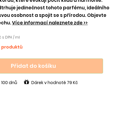
kordů, které evokují pocit klidu a harmonie.
odtrhuje jedinečnost tohoto parfému, ideálního
t svou osobnost a spojit se s přírodou. Objevte
echu.
Více informací naleznete zde >>
č s DPH / ml
k produktů
Přidat do košíku
 100 dnů
Dárek v hodnotě 79 Kč