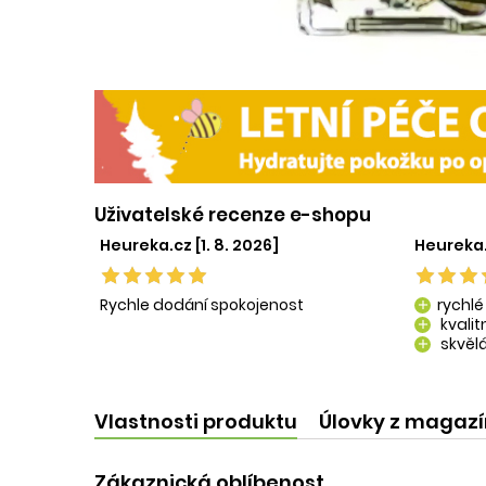
Uživatelské recenze e-shopu
Heureka.cz [1. 8. 2026]
Heureka.
Rychle dodání spokojenost
rychlé
add
kvali
add
skvělá
add
kvalit
add
Vlastnosti produktu
Úlovky z magaz
Zákaznická oblíbenost