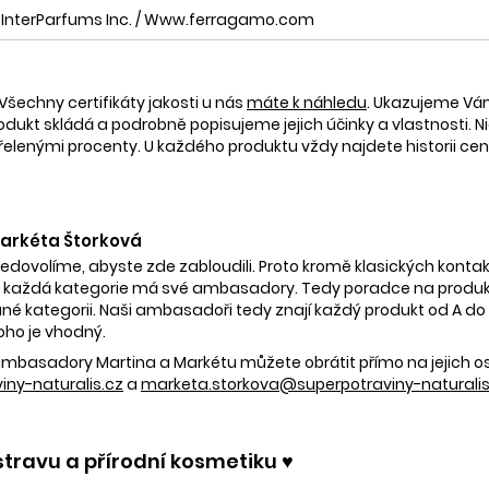
InterParfums Inc. / Www.ferragamo.com
Všechny certifikáty jakosti u nás
máte k náhledu
. Ukazujeme V
rodukt skládá a podrobně popisujeme jejich účinky a vlastnosti. Ni
nými procenty. U každého produktu vždy najdete historii ceny 
 Markéta Štorková
nedovolíme, abyste zde zabloudili. Proto kromě klasických kontak
 každá kategorie má své ambasadory. Tedy poradce na produkty
é kategorii. Naši ambasadoři tedy znají každý produkt od A do Z.
oho je vhodný.
e ambasadory Martina a Markétu můžete obrátit přímo na jejich 
ny-naturalis.cz
a
marketa.storkova@superpotraviny-naturalis
stravu a přírodní kosmetiku ♥️