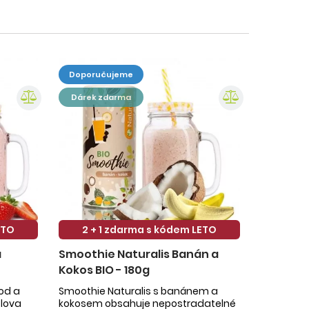
doporučujeme
dárek zdarma
ETO
2 + 1 zdarma s kódem LETO
a
Smoothie Naturalis Banán a
Kokos BIO - 180g
hod a
Smoothie Naturalis s banánem a
slova
kokosem obsahuje nepostradatelné