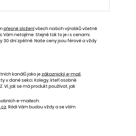
ám
přesné složení
všech našich výrobků včetně
c Vám netajíme. Stejně tak to je i s cenami.
30 dní zpětně. Naše ceny jsou férové a vždy
tních kanálů jako je
zákaznický e-mail
,
 v dané sekci. Kolegy, kteří osobně
 Ví, jak se má produkt používat, jak
osobních e-mailech:
.cz
. Rádi Vám budou vždy a se vším