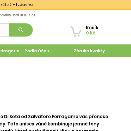
skáte 2 + 1 zdarma.
aviny-naturalis.cz
Košík
search
0 Kč
odrogerie
Podle účelu
Záruka kvality
Magazín
 Di Seta od Salvatore Ferragamo vás přenese
dy. Tato unisex vůně kombinuje jemné tóny