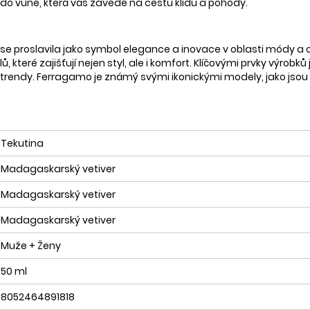
 do vůně, která vás zavede na cestu klidu a pohody.
se proslavila jako symbol elegance a inovace v oblasti módy a 
, které zajišťují nejen styl, ale i komfort. Klíčovými prvky výrob
 trendy. Ferragamo je známý svými ikonickými modely, jako jsou s
Tekutina
Madagaskarský vetiver
Madagaskarský vetiver
Madagaskarský vetiver
Muže + Ženy
50 ml
8052464891818