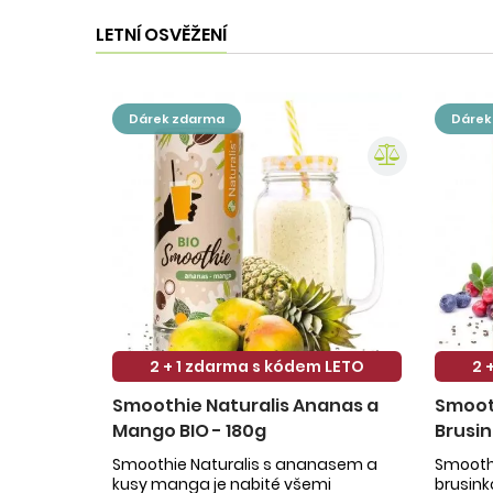
LETNÍ OSVĚŽENÍ
dárek zdarma
dáre
2 + 1 zdarma s kódem LETO
2 
Smoothie Naturalis Ananas a
Smooth
Mango BIO - 180g
Brusin
Smoothie Naturalis s ananasem a
Smoothi
kusy manga je nabité všemi
brusin