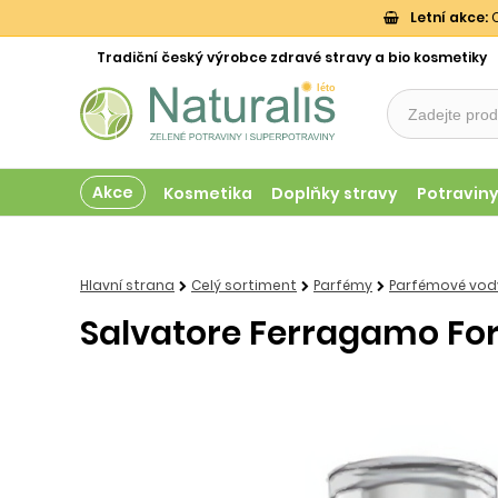
Letní akce:
O
Tradiční český výrobce zdravé stravy a bio kosmetiky
Akce
Kosmetika
Doplňky stravy
Potravin
Hlavní strana
Celý sortiment
Parfémy
Parfémové vody
Salvatore Ferragamo Fore