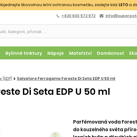
bjednejte libovolnou letní ochranou kosmetiku, zadejte kód:
LETO
a zí
+420 603 572 972
info@superpotr
y
Bylinné tinktury
Nápoje
Mateřství
Domácnost
Ek
 (EDP)
Salvatore Ferragamo Foreste Di Seta EDP U 50 ml
ste Di Seta EDP U 50 ml
Parfémovaná voda Foreste
do kouzelného světa příro