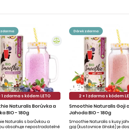
k zdarma
dárek zdarma
+ 1 zdarma s kódem LETO
2 + 1 zdarma s kódem L
ie Naturalis Borůvka a
Smoothie Naturalis Goji 
ka BIO - 180g
Jahoda BIO - 180g
e Naturalis s borůvkou a
Smoothie Naturalis s kusy ja
kou obsahuje nepostradatelné
goji (kustovnice čínské) je do