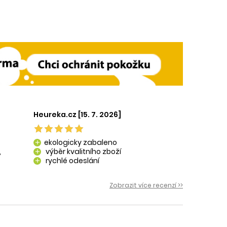
Heureka.cz [15. 7. 2026]
ekologicky zabaleno
add
,
výběr kvalitního zboží
add
rychlé odeslání
add
 i
Zobrazit více recenzí >>