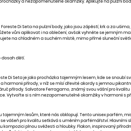
ní procházky a nezapomenutelné okamžiky. Aplikujte na pulzní body
reste Di Seta na pulzní body, jako jsou zápěstí, krk a za ušima
žete vůni aplikovat i na oblečení, avšak vyhněte se jemným mater
adujete na chladném a suchém místě, mimo přímé sluneční světlo
 dosah dětí.
e Di Seta je jako procházka tajemným lesem, kde se snoubí sv
 a harmonii přírody, v níž se mísí dřevité akordy s jemnou pikan
náruč přírody. Salvatore Ferragamo, známý svou vášní pro kvalitu
axace. Vytvořte si s ním nezapomenutelné okamžiky v harmonii s př
 tajemným lesům, které nás obklopují. Tento unisex parfém, mis
e se vášeň pro kvalitu setkává s uměním parfémářství. Hlavními 
 kompozici plnou svěžesti a hloubky. Flakon, inspirovaný příro