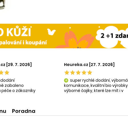
cz [29. 7. 2026]
Heureka.cz [27. 7. 2026]
 dodání
super rychlé dodání, výborná
add
tně zabaleno
komunikace, kvalitní bio výrobky
 péče o zákazníky
výborné čajíky, které lze mít i v
ní produkty
krásné praktické dóze-lze použít
na super praktické dárečky:-)
ínu
Poradna