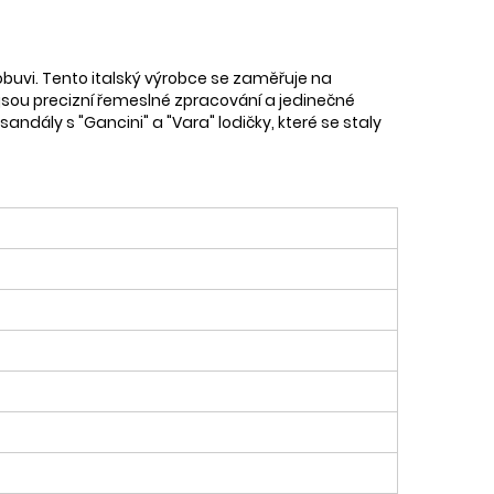
obuvi. Tento italský výrobce se zaměřuje na
ků jsou precizní řemeslné zpracování a jedinečné
andály s "Gancini" a "Vara" lodičky, které se staly