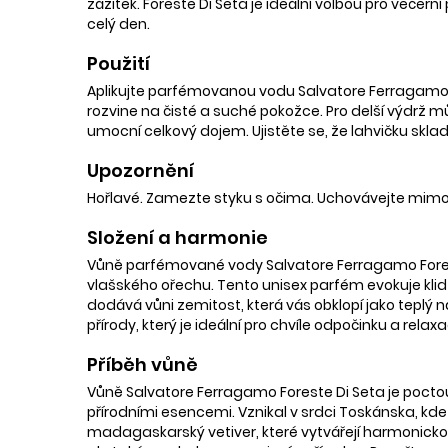
zážitek. Foreste Di Seta je ideální volbou pro večer
celý den.
Použití
Aplikujte parfémovanou vodu Salvatore Ferragamo Fo
rozvine na čisté a suché pokožce. Pro delší výdrž mů
umocní celkový dojem. Ujistěte se, že lahvičku skl
Upozornění
Hořlavé. Zamezte styku s očima. Uchovávejte mimo
Složení a harmonie
Vůně parfémované vody Salvatore Ferragamo Forest
vlašského ořechu. Tento unisex parfém evokuje klid
dodává vůni zemitost, která vás obklopí jako teplý 
přírody, který je ideální pro chvíle odpočinku a rel
Příběh vůně
Vůně Salvatore Ferragamo Foreste Di Seta je poctou
přírodními esencemi. Vznikal v srdci Toskánska, kd
madagaskarský vetiver, které vytvářejí harmonickou