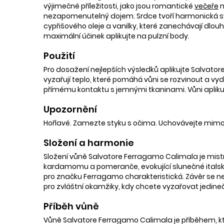
výjimečné příležitosti, jako jsou romantické
večeře
n
nezapomenutelný dojem. Srdce tvoří harmonická sy
cypřišového oleje a vanilky, které zanechávají dlouho
maximální účinek aplikujte na pulzní body.
Použití
Pro dosažení nejlepších výsledků aplikujte Salvator
vyzařují teplo, které pomáhá vůni se rozvinout a vy
přímému kontaktu s jemnými tkaninami. Vůni aplikuj
Upozornění
Hořlavé. Zamezte styku s očima. Uchovávejte mimo
Složení a harmonie
Složení vůně Salvatore Ferragamo Calimala je mistro
kardamomu a pomeranče, evokující slunečné italské
pro značku Ferragamo charakteristická. Závěr se nes
pro zvláštní okamžiky, kdy chcete vyzařovat jedine
Příběh vůně
Vůně Salvatore Ferragamo Calimala je příběhem, kter