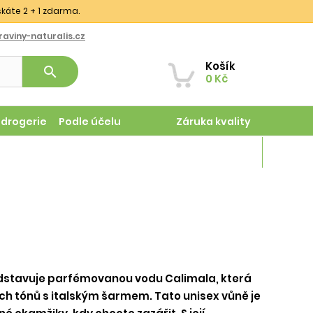
skáte 2 + 1 zdarma.
aviny-naturalis.cz
Košík
search
0 Kč
odrogerie
Podle účelu
Záruka kvality
Magazín
dstavuje parfémovanou vodu Calimala, která
ch tónů s italským šarmem. Tato unisex vůně je