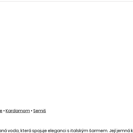
e
•
Kardamom
•
Semiš
á voda, která spojuje eleganci s italským šarmem. Její jemná 