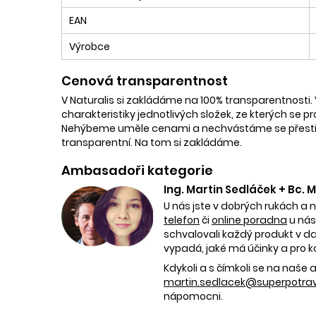
EAN
Výrobce
Cenová transparentnost
V Naturalis si zakládáme na 100% transparentnosti. 
charakteristiky jednotlivých složek, ze kterých se p
Nehýbeme uměle cenami a nechvástáme se přestřele
transparentní. Na tom si zakládáme.
Ambasadoři kategorie
Ing. Martin Sedláček + Bc.
U nás jste v dobrých rukách a 
telefon
či
online poradna
u nás
schvalovali každý produkt v dan
vypadá, jaké má účinky a pro k
Kdykoli a s čímkoli se na naš
martin.sedlacek@superpotravi
nápomocni.