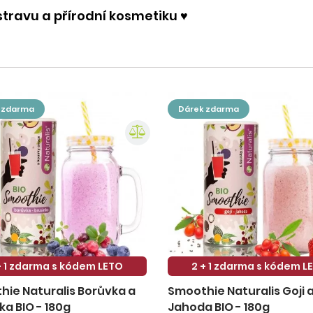
stravu a přírodní kosmetiku ♥️
k zdarma
dárek zdarma
+ 1 zdarma s kódem LETO
2 + 1 zdarma s kódem L
ie Naturalis Borůvka a
Smoothie Naturalis Goji 
ka BIO - 180g
Jahoda BIO - 180g