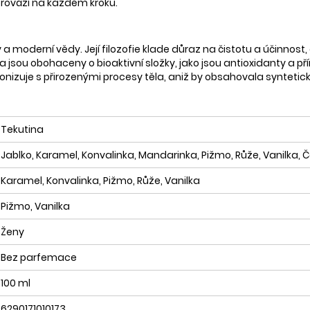
 provází na každém kroku.
a moderní vědy. Její filozofie klade důraz na čistotu a účinnost,
jsou obohaceny o bioaktivní složky, jako jsou antioxidanty a přírod
onizuje s přirozenými procesy těla, aniž by obsahovala synteti
Tekutina
Jablko, Karamel, Konvalinka, Mandarinka, Pižmo, Růže, Vanilka, Č
Karamel, Konvalinka, Pižmo, Růže, Vanilka
Pižmo, Vanilka
Ženy
Bez parfemace
100 ml
6290171010173