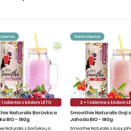
k zdarma
dárek zdarma
+ 1 zdarma s kódem LETO
2 + 1 zdarma s kódem L
ie Naturalis Borůvka a
Smoothie Naturalis Goji 
ka BIO - 180g
Jahoda BIO - 180g
e Naturalis s borůvkou a
Smoothie Naturalis s kusy ja