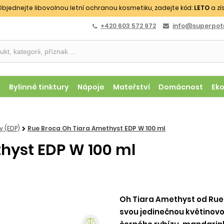
bjednejte libovolnou letní ochranou kosmetiku, zadejte kód:
LETO
a zí
+420 603 572 972
info@superpotr
y
Bylinné tinktury
Nápoje
Mateřství
Domácnost
Ek
 (EDP)
Rue Broca Oh Tiara Amethyst EDP W 100 ml
hyst EDP W 100 ml
Oh Tiara Amethyst od Rue
svou jedinečnou květinovo