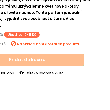
y a jablka, které vnášejí do každého dne pocit
e parfému ukrývá jemné květinové akordy,
vé dřevité nuance. Tento parfém je ideální
ějí vyjádřit svou osobnost a šarm.
Více
>
Kč
Ušetříte: 249 Kč

Na skladě není dostatek produktů
PH / ml
Přidat do košíku
 100 dnů
Dárek v hodnotě 79 Kč