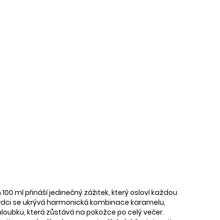
0 ml přináší jedinečný zážitek, který osloví každou
 V srdci se ukrývá harmonická kombinace karamelu,
hloubku, která zůstává na pokožce po celý večer.