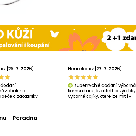
cz [29. 7. 2026]
Heureka.cz [27. 7. 2026]
 dodání
super rychlé dodání, výborná
add
tně zabaleno
komunikace, kvalitní bio výrobky
 péče o zákazníky
výborné čajíky, které lze mít i v
ní produkty
krásné praktické dóze-lze použít
na super praktické dárečky:-)
ínu
Poradna