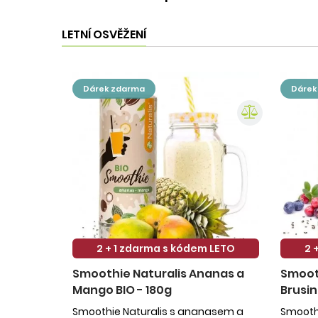
LETNÍ OSVĚŽENÍ
dárek zdarma
dáre
2 + 1 zdarma s kódem LETO
2 
Smoothie Naturalis Ananas a
Smooth
Mango BIO - 180g
Brusin
Smoothie Naturalis s ananasem a
Smoothi