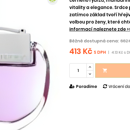
černého rybízu, mandarink
vitality a elegance. Srdc
zatímco základ tvoří hřeji
volbou pro ženy, které cht
informací naleznete zde >
Běžně dostupná cena:
662 
413 Kč
S DPH
|
4.13 Kč s D

Poradíme
Vrácení do