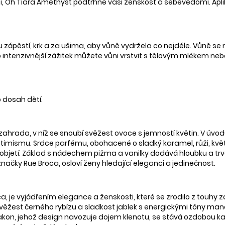
ti, Oh Tiara Amethyst podtrhne vaši ženskost a sebevědomí. Aplik
ou zápěstí, krk a za ušima, aby vůně vydržela co nejdéle. Vůně se
. Pro intenzivnější zážitek můžete vůni vrstvit s tělovým mlékem
 dosah dětí.
zahrada, v níž se snoubí svěžest ovoce s jemností květin. V úv
ptimismu. Srdce parfému, obohacené o sladký karamel, růži, květ
 objetí. Základ s nádechem pižma a vanilky dodává hloubku a t
ačky Rue Broca, osloví ženy hledající eleganci a jedinečnost.
je vyjádřením elegance a ženskosti, které se zrodilo z touhy z
 svěžest černého rybízu a sladkost jablek s energickými tóny ma
Flakon, jehož design navozuje dojem klenotu, se stává ozdobou k