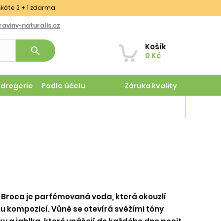
skáte 2 + 1 zdarma.
aviny-naturalis.cz
Košík
search
0 Kč
odrogerie
Podle účelu
Záruka kvality
Magazín
 Broca je parfémovaná voda, která okouzlí
u kompozicí. Vůně se otevírá svěžími tóny