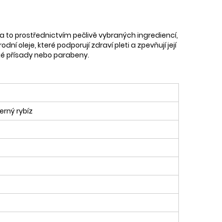
 a to prostřednictvím pečlivě vybraných ingrediencí,
ní oleje, které podporují zdraví pleti a zpevňují její
cké přísady nebo parabeny.
erný rybíz