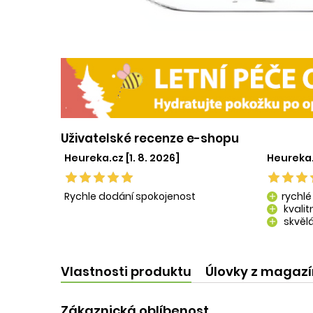
Uživatelské recenze e-shopu
Heureka.cz [1. 8. 2026]
Heureka.
Rychle dodání spokojenost
rychlé
add
kvali
add
skvělá
add
kvalit
add
Vlastnosti produktu
Úlovky z magaz
Zákaznická oblíbenost