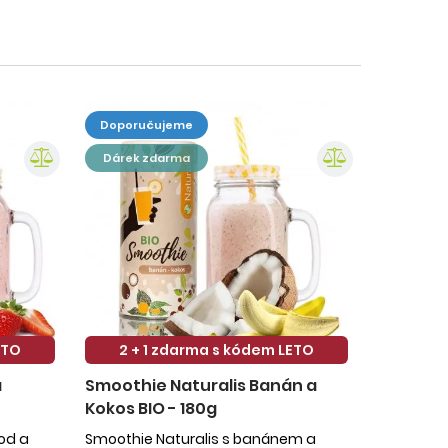
doporučujeme
dárek zdarma
ETO
2 + 1 zdarma s kódem LETO
a
Smoothie Naturalis Banán a
Kokos BIO - 180g
hod a
Smoothie Naturalis s banánem a