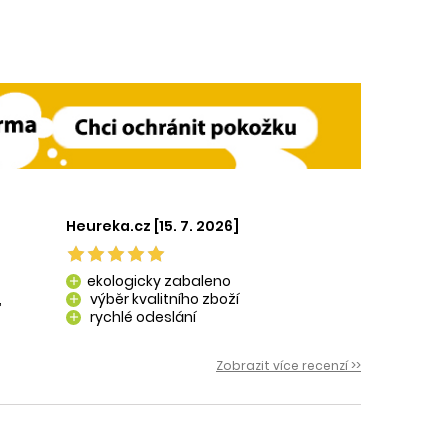
Heureka.cz [15. 7. 2026]
ekologicky zabaleno
add
,
výběr kvalitního zboží
add
rychlé odeslání
add
 i
Zobrazit více recenzí >>