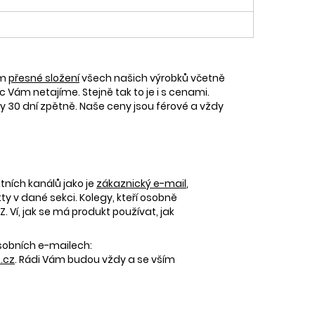
ám
přesné složení
všech našich výrobků včetně
c Vám netajíme. Stejně tak to je i s cenami.
30 dní zpětně. Naše ceny jsou férové a vždy
tních kanálů jako je
zákaznický e-mail
,
 v dané sekci. Kolegy, kteří osobně
 Ví, jak se má produkt používat, jak
osobních e-mailech:
.cz
. Rádi Vám budou vždy a se vším