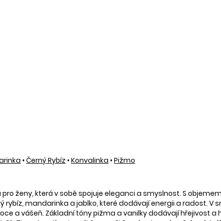
rinka
•
Černý Rybíz
•
Konvalinka
•
Pižmo
o ženy, která v sobě spojuje eleganci a smyslnost. S objemem 10
rný rybíz, mandarinka a jablko, které dodávají energii a radost.
ce a vášeň. Základní tóny pižma a vanilky dodávají hřejivost a 