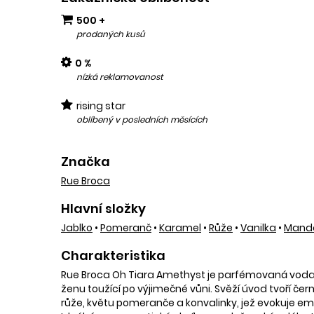
500 +
prodaných kusů
0 %
nízká reklamovanost
rising star
oblíbený v posledních měsících
Značka
Rue Broca
Hlavní složky
Jablko
•
Pomeranč
•
Karamel
•
Růže
•
Vanilka
•
Manda
Charakteristika
Rue Broca Oh Tiara Amethyst je parfémovaná voda pr
ženu toužící po výjimečné vůni. Svěží úvod tvoří če
růže, květu pomeranče a konvalinky, jež evokuje emo