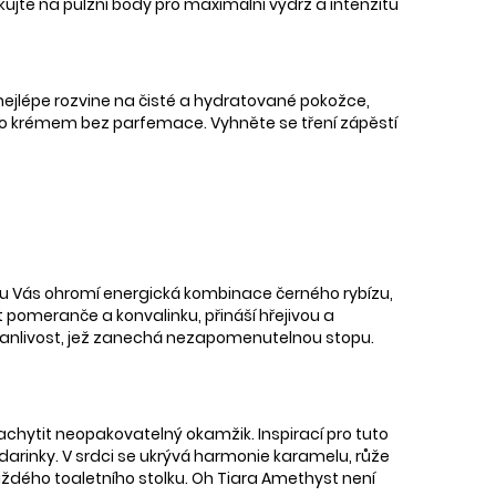
ujte na pulzní body pro maximální výdrž a intenzitu
 nejlépe rozvine na čisté a hydratované pokožce,
 nebo krémem bez parfemace. Vyhněte se tření zápěstí
odu Vás ohromí energická kombinace černého rybízu,
 pomeranče a konvalinku, přináší hřejivou a
rvanlivost, jež zanechá nezapomenutelnou stopu.
achytit neopakovatelný okamžik. Inspirací pro tuto
ndarinky. V srdci se ukrývá harmonie karamelu, růže
aždého toaletního stolku. Oh Tiara Amethyst není