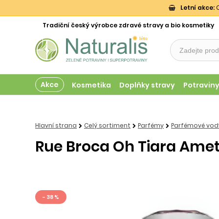
Letní akce:
O
Tradiční český výrobce zdravé stravy a bio kosmetiky
Akce
Kosmetika
Doplňky stravy
Potravin
Hlavní strana
Celý sortiment
Parfémy
Parfémové vody
Rue Broca Oh Tiara Amet
- 38 %