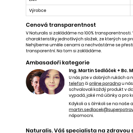
Výrobce
Cenová transparentnost
V Naturalis si zakládáme na 100% transparentnosti. 
charakteristiky jednotlivých složek, ze kterých se p
Nehýbeme uměle cenami a nechvástáme se přestřele
transparentní. Na tom si zakládáme.
Ambasadoři kategorie
Ing. Martin Sedláček + Bc.
U nás jste v dobrých rukách a 
telefon
či
online poradna
u nás
schvalovali každý produkt v dan
vypadá, jaké má účinky a pro k
Kdykoli a s čímkoli se na naš
martin.sedlacek@superpotravi
nápomocni.
Naturalis. Váš specialista na zdravou 