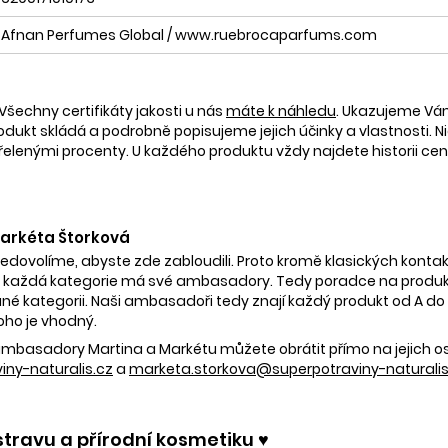
Afnan Perfumes Global / www.ruebrocaparfums.com
Všechny certifikáty jakosti u nás
máte k náhledu
. Ukazujeme V
rodukt skládá a podrobně popisujeme jejich účinky a vlastnosti. Ni
nými procenty. U každého produktu vždy najdete historii ceny 
 Markéta Štorková
nedovolíme, abyste zde zabloudili. Proto kromě klasických kontak
 každá kategorie má své ambasadory. Tedy poradce na produkty
é kategorii. Naši ambasadoři tedy znají každý produkt od A do Z.
oho je vhodný.
e ambasadory Martina a Markétu můžete obrátit přímo na jejich 
ny-naturalis.cz
a
marketa.storkova@superpotraviny-naturalis
stravu a přírodní kosmetiku ♥️