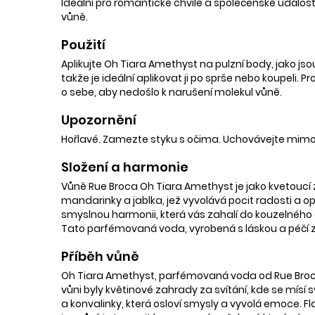
Ideální pro romantické chvíle a společenské událos
vůně.
Použití
Aplikujte Oh Tiara Amethyst na pulzní body, jako js
takže je ideální aplikovat ji po sprše nebo koupeli
o sebe, aby nedošlo k narušení molekul vůně.
Upozornění
Hořlavé. Zamezte styku s očima. Uchovávejte mimo
Složení a harmonie
Vůně Rue Broca Oh Tiara Amethyst je jako kvetoucí 
mandarinky a jablka, jež vyvolává pocit radosti a o
smyslnou harmonii, která vás zahalí do kouzelného
Tato parfémovaná voda, vyrobená s láskou a péčí zn
Příběh vůně
Oh Tiara Amethyst, parfémovaná voda od Rue Broca, 
vůni byly květinové zahrady za svítání, kde se mísí
a konvalinky, která osloví smysly a vyvolá emoce. 