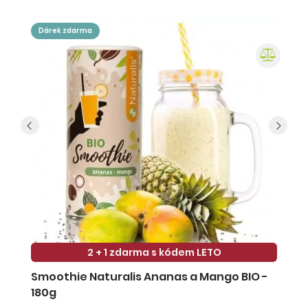
dárek zdarma
2 + 1 zdarma s kódem LETO
Smoothie Naturalis Ananas a Mango BIO -
S
180g
-