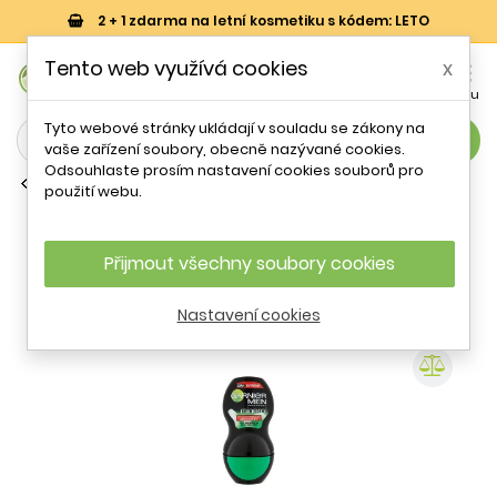
2 + 1 zdarma na letní kosmetiku s kódem: LETO
0
Tento web využívá cookies
x


Košík
Účet
Menu
Tyto webové stránky ukládají v souladu se zákony na
search
vaše zařízení soubory, obecně nazývané cookies.
Odsouhlaste prosím nastavení cookies souborů pro
Pánské deodoranty a vody
použití webu.
Minerální antiperspirant Roll-on pro
muže 72H Extreme Mineral Garnier -
50 ml
Přijmout všechny soubory cookies
Nastavení cookies