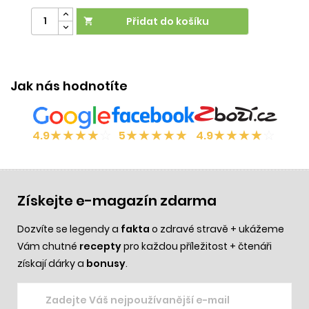
Přidat do košíku

Jak nás hodnotíte
★
★
★
★
☆
★
★
★
★
★
★
★
★
★
☆
4.9
5
4.9
Získejte e-magazín zdarma
Dozvíte se legendy a
fakta
o zdravé stravě + ukážeme
Vám chutné
recepty
pro každou příležitost + čtenáři
získají dárky a
bonusy
.