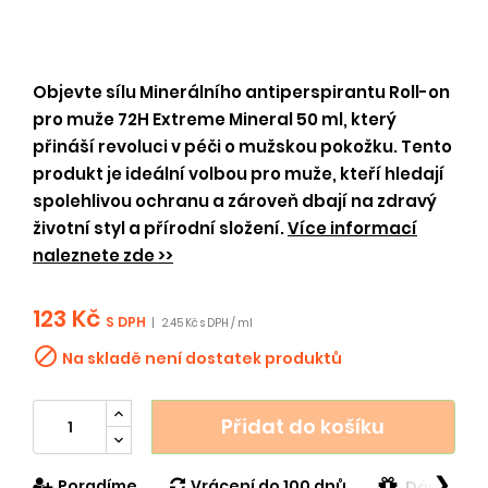
Objevte sílu Minerálního antiperspirantu Roll-on
pro muže 72H Extreme Mineral 50 ml, který
přináší revoluci v péči o mužskou pokožku. Tento
produkt je ideální volbou pro muže, kteří hledají
spolehlivou ochranu a zároveň dbají na zdravý
životní styl a přírodní složení.
Více informací
naleznete zde >>
123 Kč
S DPH
|
2.45 Kč s DPH / ml

Na skladě není dostatek produktů
Přidat do košíku
❯
Poradíme
Vrácení do 100 dnů
Dárek v h