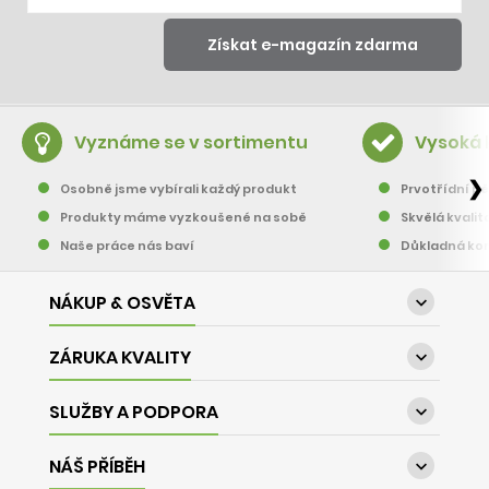
Vyznáme se v sortimentu
Vysoká 
❯
Osobně jsme vybírali každý produkt
Prvotřídní pě
Produkty máme vyzkoušené na sobě
Skvělá kvalit
Naše práce nás baví
Důkladná kon
NÁKUP & OSVĚTA

ZÁRUKA KVALITY

SLUŽBY A PODPORA

NÁŠ PŘÍBĚH
