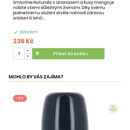
Smoothie Naturalis s ananasem a kusy manga je
Sm
nabité všemi důležitými živinami. Díky svému
ob
jedinečnému složení skvěle nahradí zdravou
ne
snídani či lehčí ...
na

Skladem
239 Kč
2
Přidat do košíku

MOHLO BY VÁS ZAJÍMAT
- 6 %