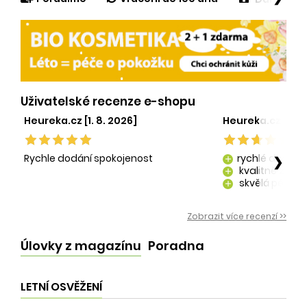
Uživatelské recenze e-shopu
Heureka.cz [1. 8. 2026]
Heureka.cz [29. 
Rychle dodání spokojenost
rychlé dodání
❯
add
kvalitně zaba
add
skvělá péče o
add
kvalitní produ
add
Zobrazit více recenzí >>
Úlovky z magazínu
Poradna
LETNÍ OSVĚŽENÍ