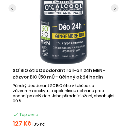
SO’BiO étic Deodorant roll-on 24h MEN -
S
zázvor BIO (50 ml) - účinný až 24 hodin
c
Pánský deodorant SO’BiO étic v kuličce se
SO
zázvorem poskytuje spolehlivou ochranu proti
vo
pocení po celý den. Jeho přírodní složení, obsahující
oc
99 % ...

Top cena
127 Kč
1
135 Kč