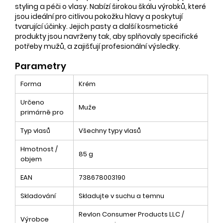
styling a péči o vlasy. Nabízí širokou škálu výrobků, které
jsou ideální pro citlivou pokožku hlavy a poskytují
tvarující účinky. Jejich pasty a další kosmetické
produkty jsou navrženy tak, aby splňovaly specifické
potřeby mužů, a zajišťují profesionální výsledky.
Parametry
Forma
Krém
Určeno
Muže
primárně pro
Typ vlasů
Všechny typy vlasů
Hmotnost /
85 g
objem
EAN
738678003190
Skladování
Skladujte v suchu a temnu
Revlon Consumer Products LLC /
Výrobce