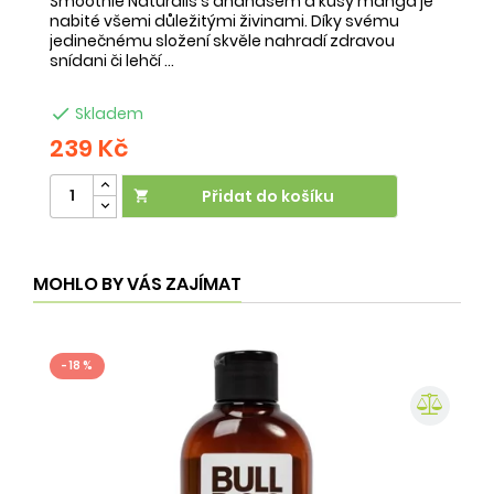
Smoothie Naturalis s ananasem a kusy manga je
Sm
nabité všemi důležitými živinami. Díky svému
ob
jedinečnému složení skvěle nahradí zdravou
ne
snídani či lehčí ...
na

Skladem
239 Kč
2
Přidat do košíku

MOHLO BY VÁS ZAJÍMAT
- 18 %