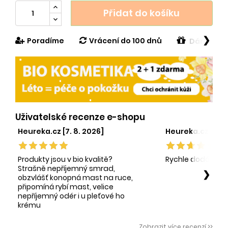
Přidat do košíku
❯
Poradíme
Vrácení do 100 dnů
Dárek v h
Uživatelské recenze e-shopu
Heureka.cz [7. 8. 2026]
Heureka.cz [1. 8.
Produkty jsou v bio kvalitě?
Rychle dodání sp
Strašně nepříjemný smrad,
❯
obzvlášť konopná mast na ruce,
připomíná rybí mast, velice
nepříjemný odér i u pleťové ho
krému
Zobrazit více recenzí >>