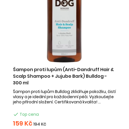
Šampon proti lupům (Anti-Dandruff Hair &
Scalp Shampoo + Jujube Bark) Bulldog -
300 ml
Šampon proti lupům Bulldog zklidňuje pokožku, čistí
vlasy a je ideální pro každodenní péči. Vyzkoušejte
jeho přírodní složení. Certifikovaná kvalita! ...

Top cena
159 Kč
194 Kč