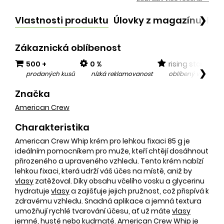
Vlastnosti produktu
Úlovky z magazínu
Po
❯
Zákaznická oblíbenost
500 +
0 %
rising star
❯
prodaných kusů
nízká reklamovanost
oblíbený v posled
Značka
American Crew
Charakteristika
American Crew Whip krém pro lehkou fixaci 85 g je
ideálním pomocníkem pro muže, kteří chtějí dosáhnout
přirozeného a upraveného vzhledu. Tento krém nabízí
lehkou fixaci, která udrží váš účes na místě, aniž by
vlasy
zatěžoval. Díky obsahu včelího vosku a glycerinu
hydratuje
vlasy
a zajišťuje jejich pružnost, což přispívá k
zdravému vzhledu. Snadná aplikace a jemná textura
umožňují rychlé tvarování účesu, ať už máte
vlasy
jemné, husté nebo kudrnaté. American Crew Whip je