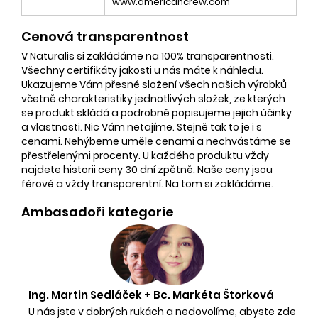
www.americancrew.com
Cenová transparentnost
V Naturalis si zakládáme na 100% transparentnosti.
Všechny certifikáty jakosti u nás
máte k náhledu
.
Ukazujeme Vám
přesné složení
všech našich výrobků
včetně charakteristiky jednotlivých složek, ze kterých
se produkt skládá a podrobně popisujeme jejich účinky
a vlastnosti. Nic Vám netajíme. Stejně tak to je i s
cenami. Nehýbeme uměle cenami a nechvástáme se
přestřelenými procenty. U každého produktu vždy
najdete historii ceny 30 dní zpětně. Naše ceny jsou
férové a vždy transparentní. Na tom si zakládáme.
Ambasadoři kategorie
Ing. Martin Sedláček + Bc. Markéta Štorková
U nás jste v dobrých rukách a nedovolíme, abyste zde