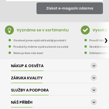
Vyznáme se v sortimentu
Vysoká 
❯
Osobně jsme vybírali každý produkt
Prvotřídní pě
Produkty máme vyzkoušené na sobě
Skvělá kvalit
Naše práce nás baví
Důkladná kon
NÁKUP & OSVĚTA

ZÁRUKA KVALITY

SLUŽBY A PODPORA

NÁŠ PŘÍBĚH
