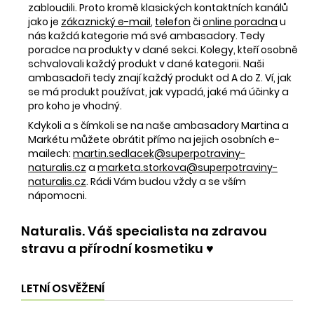
zabloudili. Proto kromě klasických kontaktních kanálů
jako je
zákaznický e-mail
,
telefon
či
online poradna
u
nás každá kategorie má své ambasadory. Tedy
poradce na produkty v dané sekci. Kolegy, kteří osobně
schvalovali každý produkt v dané kategorii. Naši
ambasadoři tedy znají každý produkt od A do Z. Ví, jak
se má produkt používat, jak vypadá, jaké má účinky a
pro koho je vhodný.
Kdykoli a s čímkoli se na naše ambasadory Martina a
Markétu můžete obrátit přímo na jejich osobních e-
mailech:
martin.sedlacek@superpotraviny-
naturalis.cz
a
marketa.storkova@superpotraviny-
naturalis.cz
. Rádi Vám budou vždy a se vším
nápomocni.
Naturalis. Váš specialista na zdravou
stravu a přírodní kosmetiku ♥️
LETNÍ OSVĚŽENÍ