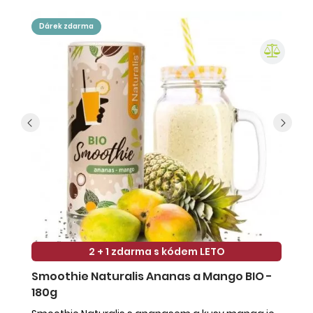
dárek zdarma
2 + 1 zdarma s kódem LETO
Smoothie Naturalis Ananas a Mango BIO -
S
180g
-