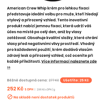
American Crew Whip krém pro lehkou fixaci
představuje ideální volbu pro muže, kteří hledají
stylový a přirozený vzhled. Tento inovativní
produkt nabízí jemnou fixaci, která udrží váš
účes na místě po celý den, aniž by vlasy
zatěžoval. Obsahuje kvalitní složky, které chrání
vlasy před negativními vlivy prostředí. Vhodný
pro každodenní použití, krém dodává vlasům
zdravý lesk a přirozený vzhled, což oceníte při
každé příležitosti.
Více informací naleznete zde
>>
Běžně dostupná cena:
277 Kč
Ušetříte: 25 Kč
252 Kč
S DPH
|
2.96 Kč s DPH / g

Na skladě není dostatek produktů