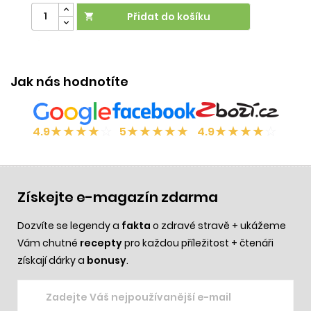
Přidat do košíku

Účinek:
proti lupům
Jak nás hodnotíte
★
★
★
★
☆
★
★
★
★
★
★
★
★
★
☆
4.9
5
4.9
Získejte e-magazín zdarma
Dozvíte se legendy a
fakta
o zdravé stravě + ukážeme
Vám chutné
recepty
pro každou příležitost + čtenáři
získají dárky a
bonusy
.