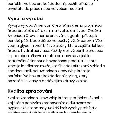
perfektní volbou pro každodenní použití, ať už se
chystáte do práce nebo na večerní setkání.
Vývoj a výroba
Vývoj a výroba American Crew Whip krému pro lehkou
fixaci probíhá s důrazem na kvalitu a inovaci. Značka
American Crew, známá pro svůj elegantní přístup k
pánské péči, klade důraz na pečlivý výběr surovin. Včelí
vosk a glycerin tvoří klíčové složky, které zajišťují lehkou
fixaci a hydrataci vlasů. Každý krok výrobního procesu
je podroben přísným kontrolám, aby se zajistila
maximální účinnost a bezpečnost produktu. Tento
krém je ideální pro muže, kteří hledají přirozený vzhled a
snadnou aplikaci. American Crew Whip krém je
perfektní volbou pro každodenní styling, který
nezatěžuje vlasy a dodává jim zdravý vzhled.
Kvalita zpracování
Kvalita American Crew Whip krému pro lehkou fixaci je
zajištěna pečlivým zpracováním a důrazem na
hygienické standardy. Každý krok výroby probíhá v
čistém prostředí, kde se dbá na bezchybnost a