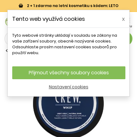
2 + 1 zdarma na letní kosmetiku s kódem: LETO
0
Tento web využívá cookies
x


Košík
Účet
Menu
Tyto webové stránky ukládají v souladu se zákony na
search
vaše zařízení soubory, obecně nazývané cookies.
Odsouhlaste prosím nastavení cookies souborů pro
Pánská péče o vlasy
použití webu.
American Crew Whip 85 g
Přijmout všechny soubory cookies
- 9 %
Nastavení cookies