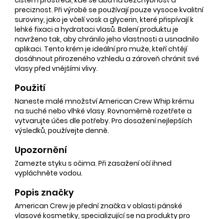
preciznost. Při výrobě se používají pouze vysoce kvalitní
suroviny, jako je včelí vosk a glycerin, které přispívají k
lehké fixaci a hydrataci vlasů. Balení produktu je
navrženo tak, aby chránilo jeho vlastnosti a usnadnilo
aplikaci. Tento krém je ideální pro muže, kteří chtějí
dosáhnout přirozeného vzhledu a zároveň chránit své
vlasy před vnějšími vlivy.
Použití
Naneste malé množství American Crew Whip krému
na suché nebo vlhké vlasy. Rovnoměrně rozetřete a
vytvarujte účes dle potřeby. Pro dosažení nejlepších
výsledků, používejte denně.
Upozornění
Zamezte styku s očima. Při zasažení očí ihned
vypláchněte vodou.
Popis značky
American Crew je přední značka v oblasti pánské
vlasové kosmetiky, specializující se na produkty pro