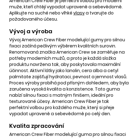
American Crew Fiber je perfektní volbou pro moderní
muže, kteří chtějí vypadat upraveně a sebevědomě.
Aplikujte na suché nebo vlhké
vlasy
a tvarujte do
požadovaného účesu.
Vývoj a výroba
Vývoj American Crew Fiber modelující gumy pro silnou
fixaci začíná pečlivým výběrem kvalitních surovin.
Renomovaná značka American Crew se zaměřuje na
potřeby moderních mužů, a proto je každá složka
produktu navržena tak, aby poskytovala maximální
účinnost. Aktivní látky jako lanolin, cera alba a cetyl
palmitate zajišťují hydrataci, pevnost a jemnost vlasů.
Proces výroby probíhá pod přísným dohledem, aby byla
zaručena vysoká kvalita a konzistence. Tato guma
nabízí silnou fixaci s matným finišem, ideální pro
texturované účesy. American Crew Fiber je tak
perfektní volbou pro každého muže, který si přeje
vypadat upraveně a sebevědomě po celý den.
Kvalita zpracování
American Crew Fiber modelující guma pro silnou fixaci