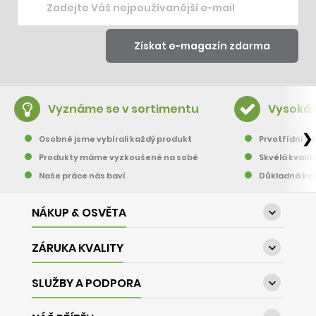
Vyznáme se v sortimentu
Vysoká 
❯
Osobně jsme vybírali každý produkt
Prvotřídní pě
Produkty máme vyzkoušené na sobě
Skvělá kvalit
Naše práce nás baví
Důkladná kon
NÁKUP & OSVĚTA

ZÁRUKA KVALITY

SLUŽBY A PODPORA
