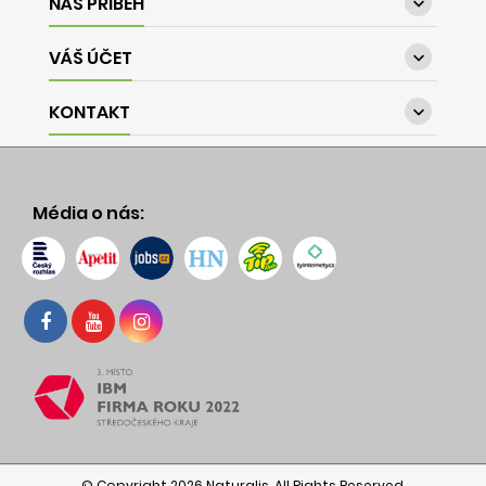
NÁŠ PŘÍBĚH

VÁŠ ÚČET

KONTAKT

Média o nás:
© Copyright 2026 Naturalis. All Rights Reserved.