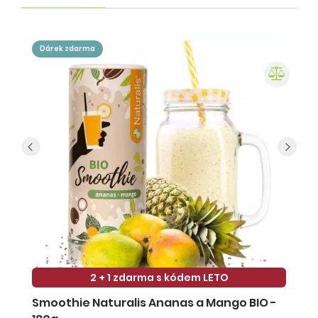
dárek zdarma
2 + 1 zdarma s kódem LETO
Smoothie Naturalis Ananas a Mango BIO -
S