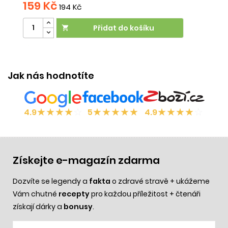
159 Kč
194 Kč
Přidat do košíku

Účinek:
proti lupům
Jak nás hodnotíte
★
★
★
★
☆
★
★
★
★
★
★
★
★
★
☆
4.9
5
4.9
Získejte e-magazín zdarma
Dozvíte se legendy a
fakta
o zdravé stravě + ukážeme
Vám chutné
recepty
pro každou příležitost + čtenáři
získají dárky a
bonusy
.