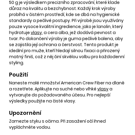
50 g je výsledkem precizního zpracování, které klade
důraz na kvalitu a bezchybnost. Každý krok výroby
probíhá v čistém prostředí, kde se dbá na hygienické
standardy a pečlivé postupy. Při výrobě jsou využívány
pouze vysoce kvalitní ingredience, jako je lanolin, který
hydratuje
vlasy
, a cera alba, jež dodává pevnost a
tvar. Po dokončení výroby je guma pečlivě balena, aby
se zajistila její ochrana a čerstvost. Tento produkt je
ideální pro muže, kteří hledají silnou fixaci a přirozený
matný finiš, což z něj činí skvělou volbu pro každodenní
styling.
Použití
Naneste malé množství American Crew Fiber na dlaně
a rozetřete. Aplikujte na suché nebo vlhké
vlasy
a
vytvarujte do požadovaného účesu. Pro nejlepší
výsledky použijte na čisté vlasy.
Upozornění
Zamezte styku s očima. Při zasažení očí ihned
vypláchněte vodou.