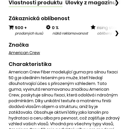
Vlastnosti produktu
Úlovky z magazínu
Po
❯
Zákaznická oblíbenost
500 +
0 %
rising star
❯
prodaných kusů
nízká reklamovanost
oblíbený v posled
Značka
American Crew
Charakteristika
American Crew Fiber modelující guma pro silnou fixaci
50 g je ideálním řešením pro muže, kteří hledají
dlouhotrvající účes s přirozeným vzhledem. Tato
guma, vyvinutá renomovanou značkou American
Crew, poskytuje silnou fixaci, která odolává i náročným
podmínkám. Díky unikátní textuře a matnému finiši
dodává vlasům objem a strukturu, aniž by je
zatěžovala. Obsahuje aktivní látky jako lanolin pro
hydrataci a ceru alba pro pevnost, což zajišťuje zdravý
vzhled vašich vlasů. Vhodná pro všechny typy vlasů,