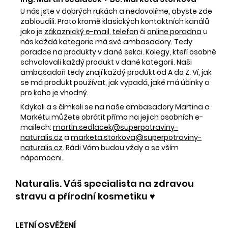
U nás jste v dobrých rukách a nedovolíme, abyste zde
zabloudili. Proto kromě klasických kontaktních kanálů
jako je
zákaznický e-mail
,
telefon
či
online poradna
u
nás každá kategorie má své ambasadory. Tedy
poradce na produkty v dané sekci. Kolegy, kteří osobně
schvalovali každý produkt v dané kategorii. Naši
ambasadoři tedy znají každý produkt od A do Z. Ví, jak
se má produkt používat, jak vypadá, jaké má účinky a
pro koho je vhodný.
Kdykoli a s čímkoli se na naše ambasadory Martina a
Markétu můžete obrátit přímo na jejich osobních e-
mailech:
martin.sedlacek@superpotraviny-
naturalis.cz
a
marketa.storkova@superpotraviny-
naturalis.cz
. Rádi Vám budou vždy a se vším
nápomocni.
Naturalis. Váš specialista na zdravou
stravu a přírodní kosmetiku ♥️
LETNÍ OSVĚŽENÍ