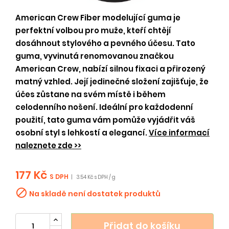
American Crew Fiber modelující guma je
perfektní volbou pro muže, kteří chtějí
dosáhnout stylového a pevného účesu. Tato
guma, vyvinutá renomovanou značkou
American Crew, nabízí silnou fixaci a přirozený
matný vzhled. Její jedinečné složení zajišťuje, že
účes zůstane na svém místě i během
celodenního nošení. Ideální pro každodenní
použití, tato guma vám pomůže vyjádřit váš
osobní styl s lehkostí a elegancí.
Více informací
naleznete zde >>
177 Kč
S DPH
|
3.54 Kč s DPH / g

Na skladě není dostatek produktů
Přidat do košíku