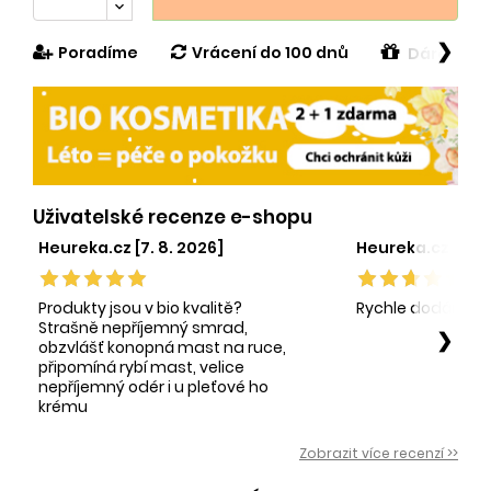
❯
Poradíme
Vrácení do 100 dnů
Dárek v h
Uživatelské recenze e-shopu
Heureka.cz [7. 8. 2026]
Heureka.cz [1. 8.
Produkty jsou v bio kvalitě?
Rychle dodání sp
Strašně nepříjemný smrad,
❯
obzvlášť konopná mast na ruce,
připomíná rybí mast, velice
nepříjemný odér i u pleťové ho
krému
Zobrazit více recenzí >>