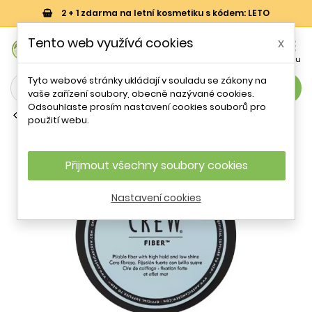
2 + 1 zdarma na letní kosmetiku s kódem: LETO
0
Tento web využívá cookies
x


Košík
Účet
Menu
Tyto webové stránky ukládají v souladu se zákony na
search
vaše zařízení soubory, obecně nazývané cookies.
Odsouhlaste prosím nastavení cookies souborů pro
Pánská péče o vlasy
použití webu.
American Crew Fiber 50 g
Přijmout všechny soubory cookies
Nastavení cookies