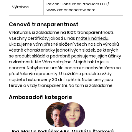
Revlon Consumer Products LLC /
Výrobce
www.americancrew.com
Cenová transparentnost
V Naturalis si zakládáme na 100% transparentnosti.
Všechny certifikáty jakosti u nás
máte k náhledu
.
Ukazujeme Vám
přesné složení
všech našich výrobků
včetně charakteristiky jednotlivých složek, ze kterých
se produkt skládá a podrobně popisujeme jejich účinky
a vlastnosti. Nic Vám netajíme. Stejně tak to je i s
cenami. Nehýbeme uměle cenami a nechvástáme se
přestřelenými procenty. U každého produktu vždy
najdete historii ceny 30 dní zpětně. Naše ceny jsou
férové a vždy transparentní. Na tom si zakládáme.
Ambasadoři kategorie
Ing. Martin Sedláček + Bc. Markéta Štorková