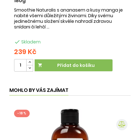
180g
-
Smoothie Naturalis s ananasem a kusy manga je
Sm
nabité všemi důležitými živinami. Díky svému
ob
jedinečnému složení skvěle nahradí zdravou
ne
snídani či lehčí ...
na

Skladem
239 Kč
2
Přidat do košíku

MOHLO BY VÁS ZAJÍMAT
- 18 %