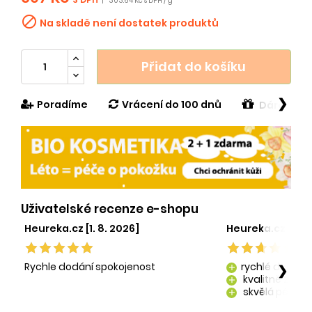
|
303.64 Kč s DPH / g

Na skladě není dostatek produktů
Přidat do košíku
❯
Poradíme
Vrácení do 100 dnů
Dárek v h
Uživatelské recenze e-shopu
Heureka.cz [1. 8. 2026]
Heureka.cz [29. 
Rychle dodání spokojenost
rychlé dodání
❯
add
kvalitně zaba
add
skvělá péče o
add
kvalitní produ
add