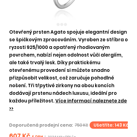
Otevřený prsten Agato spojuje elegantní design
se špičkovým zpracováním. Vyroben ze stříbra o
ryzosti 925/1000 a opatřený rhodiovaným
povrchem, nabízí nejen odolnost vůči alergiím,
ale také trvalý lesk. Díky praktickému
otevřenému provedení si můžete snadno
přizpůsobit velikost, což zaručuje pohodlné
nošení. Tři třpytivé zirkony na obou koncích
dodávají prstenu nádech luxusu, ideální pro
každou příležitost.
Více informací naleznete zde
>>
Doporučená prodejní cena:
750 Kč
Ušetříte: 143 Kč
607 Kč
S DPH