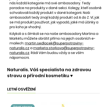
nás každá kategorie má své ambasadory. Tedy
poradce na produkty v dané sekci. Kolegy, kteří osobně
schvalovali každý produkt v dané kategorii. Naši
ambasadoři tedy znají každý produkt od A do Z. Ví, jak
se má produkt používat, jak vypadá, jaké má účinky a
pro koho je vhodný.
Kdykoli a s čímkoli se na naše ambasadory Martina a
Markétu můžete obrátit přímo na jejich osobních e-
mailech:
martin.sedlacek@superpotraviny-
naturalis.cz
a
marketa.storkova@superpotraviny-
naturalis.cz
. Rádi Vám budou vždy a se vším
nápomocni.
Naturalis. Váš specialista na zdravou
stravu a přírodní kosmetiku ♥️
LETNÍ OSVĚŽENÍ
dárek zdarma