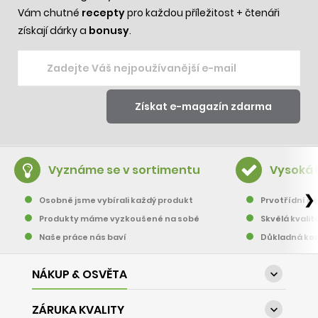
Vám chutné
recepty
pro každou příležitost + čtenáři
získají dárky a
bonusy
.
Vyznáme se v sortimentu
Vysoká 
❯
Osobně jsme vybírali každý produkt
Prvotřídní pě
Produkty máme vyzkoušené na sobě
Skvělá kvalit
Naše práce nás baví
Důkladná kon
NÁKUP & OSVĚTA

ZÁRUKA KVALITY
