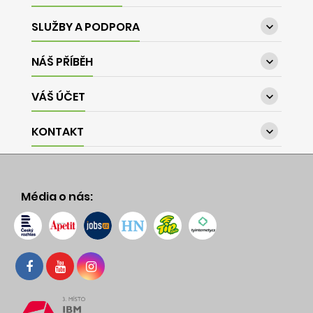
SLUŽBY A PODPORA

NÁŠ PŘÍBĚH

VÁŠ ÚČET

KONTAKT

Média o nás: