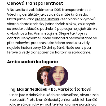
Cenová transparentnost
V Naturalis si zakládáme na 100% transparentnosti.
Všechny certifikáty jakosti u nás
máte k náhledu
.
Ukazujeme Vám
přesné složení
všech našich výrobků
včetně charakteristiky jednotlivých složek, ze kterých
se produkt skládá a podrobně popisujeme jejich účinky
a vlastnosti. Nic Vám netajíme. Stejně tak to je i s
cenami. Nehýbeme uměle cenami a nechvástáme se
přestřelenými procenty. U každého produktu vždy
najdete historii ceny 30 dní zpětně. Naše ceny jsou
férové a vždy transparentní. Na tom si zakládáme.
Ambasadoři kategorie
Ing. Martin Sedláček + Bc. Markéta Štorková
U nás jste v dobrých rukách a nedovolíme, abyste zde
zabloudili. Proto kromě klasických kontaktních kanálů
jako je
zákaznický e-mail
,
telefon
či
online poradna
u