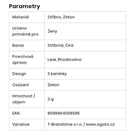
Parametry
Materiál
Stříbro, Zirkon
Určeno
Ženy
primárně pro
Barva
Stříbrná, Čirá
Povrchová
Lesk, Rhodiováno
úprava
Design
S kamínky
Osazení
Zirkon
Hmotnost /
2 g
objem
EAN
8596664008565
Výrobce
T-Brandtime s.r.o. / www.agato.cz