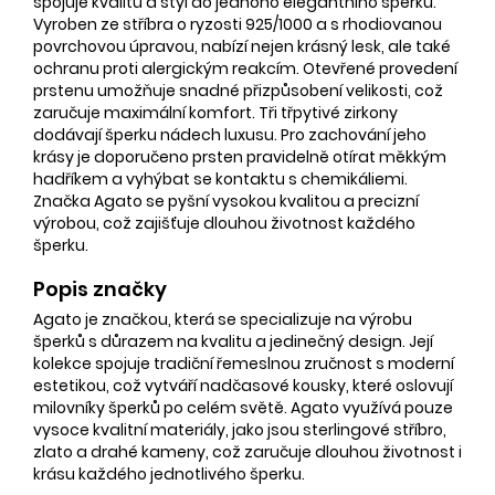
spojuje kvalitu a styl do jednoho elegantního šperku.
Vyroben ze stříbra o ryzosti 925/1000 a s rhodiovanou
povrchovou úpravou, nabízí nejen krásný lesk, ale také
ochranu proti alergickým reakcím. Otevřené provedení
prstenu umožňuje snadné přizpůsobení velikosti, což
zaručuje maximální komfort. Tři třpytivé zirkony
dodávají šperku nádech luxusu. Pro zachování jeho
krásy je doporučeno prsten pravidelně otírat měkkým
hadříkem a vyhýbat se kontaktu s chemikáliemi.
Značka Agato se pyšní vysokou kvalitou a precizní
výrobou, což zajišťuje dlouhou životnost každého
šperku.
Popis značky
Agato je značkou, která se specializuje na výrobu
šperků s důrazem na kvalitu a jedinečný design. Její
kolekce spojuje tradiční řemeslnou zručnost s moderní
estetikou, což vytváří nadčasové kousky, které oslovují
milovníky šperků po celém světě. Agato využívá pouze
vysoce kvalitní materiály, jako jsou sterlingové stříbro,
zlato a drahé kameny, což zaručuje dlouhou životnost i
krásu každého jednotlivého šperku.