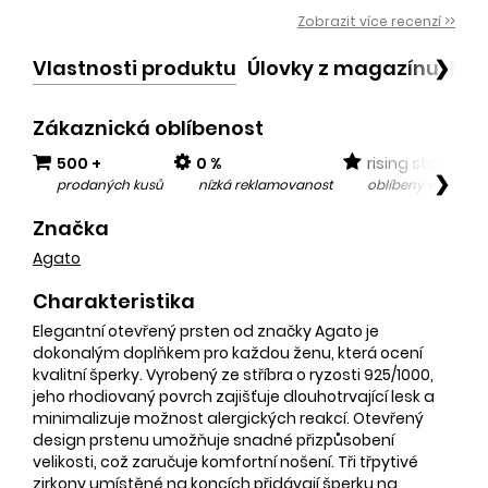
Zobrazit více recenzí >>
Vlastnosti produktu
Úlovky z magazínu
Po
❯
Zákaznická oblíbenost
500 +
0 %
rising star
❯
prodaných kusů
nízká reklamovanost
oblíbený v posled
Značka
Agato
Charakteristika
Elegantní otevřený prsten od značky Agato je
dokonalým doplňkem pro každou ženu, která ocení
kvalitní šperky. Vyrobený ze stříbra o ryzosti 925/1000,
jeho rhodiovaný povrch zajišťuje dlouhotrvající lesk a
minimalizuje možnost alergických reakcí. Otevřený
design prstenu umožňuje snadné přizpůsobení
velikosti, což zaručuje komfortní nošení. Tři třpytivé
zirkony umístěné na koncích přidávají šperku na