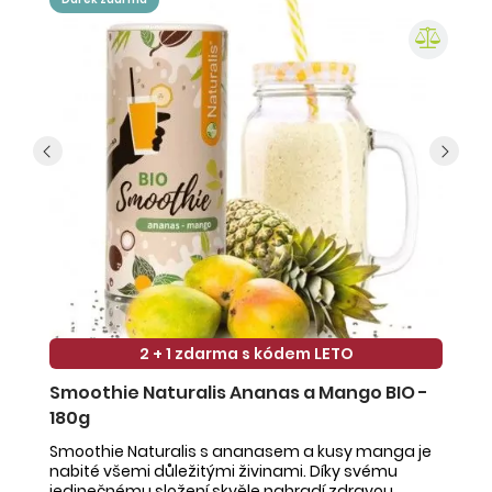
2 + 1 zdarma s kódem LETO
Smoothie Naturalis Ananas a Mango BIO -
S
180g
-
Smoothie Naturalis s ananasem a kusy manga je
Sm
nabité všemi důležitými živinami. Díky svému
ob
jedinečnému složení skvěle nahradí zdravou
ne