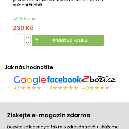
snídani či lehčí ...
na

Skladem
239 Kč
2
Přidat do košíku

Jak nás hodnotíte
★
★
★
★
☆
★
★
★
★
★
★
★
★
★
☆
4.9
5
4.9
Získejte e-magazín zdarma
Dozvíte se legendy a
fakta
o zdravé stravě + ukážeme