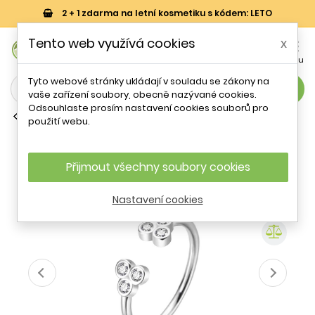
2 + 1 zdarma na letní kosmetiku s kódem: LETO
0
Tento web využívá cookies
x


Košík
Účet
Menu
Tyto webové stránky ukládají v souladu se zákony na
search
vaše zařízení soubory, obecně nazývané cookies.
Odsouhlaste prosím nastavení cookies souborů pro
Otevřené prsteny
použití webu.
Stříbrný otevřený prsten se zirkony
AGT-R68W Agato / Obvod: 52 mm - 52
mm
Přijmout všechny soubory cookies
Nastavení cookies
- 19 %