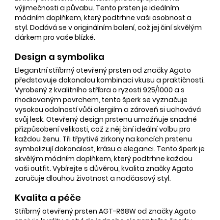
výjimečnosti a půvabu. Tento prsten je ideálním
módním doplňkem, který podtrhne vaši osobnost a
styl. Dodává se v originálním balení, což jej činí skvělým
dárkem pro vaše blízké.
Design a symbolika
Elegantní stříbrný otevřený prsten od značky Agato
představuje dokonalou kombinaci vkusu a praktičnosti.
Vyrobený z kvalitního stříbra o ryzosti 925/1000 a s
rhodiovaným povrchem, tento šperk se vyznačuje
vysokou odolností vůči alergiím a zároveň si uchovává
svůj lesk. Otevřený design prstenu umožňuje snadné
přizpůsobení velikosti, což z něj činí ideální volbu pro
každou ženu. Tři třpytivé zirkony na koncích prstenu
symbolizují dokonalost, krásu a eleganci. Tento šperk je
skvělým módním doplňkem, který podtrhne každou
vaši outfit. Vybírejte s důvěrou, kvalita značky Agato
zaručuje dlouhou životnost a nadčasový styl.
Kvalita a péče
Stříbrný otevřený prsten AGT-R68W od značky Agato