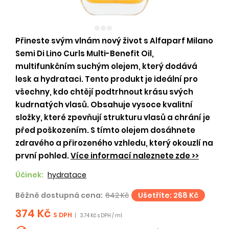
Přineste svým vlnám nový život s Alfaparf Milano
Semi Di Lino Curls Multi-Benefit Oil,
multifunkčním suchým olejem, který dodává
lesk a hydrataci. Tento produkt je ideální pro
všechny, kdo chtějí podtrhnout krásu svých
kudrnatých vlasů. Obsahuje vysoce kvalitní
složky, které zpevňují strukturu vlasů a chrání je
před poškozením. S tímto olejem dosáhnete
zdravého a přirozeného vzhledu, který okouzlí na
první pohled.
Více informací naleznete zde >>
Účinek:
hydratace
Běžně dostupná cena:
642 Kč
Ušetříte: 268 Kč
374 Kč
S DPH
|
3.74 Kč s DPH / ml