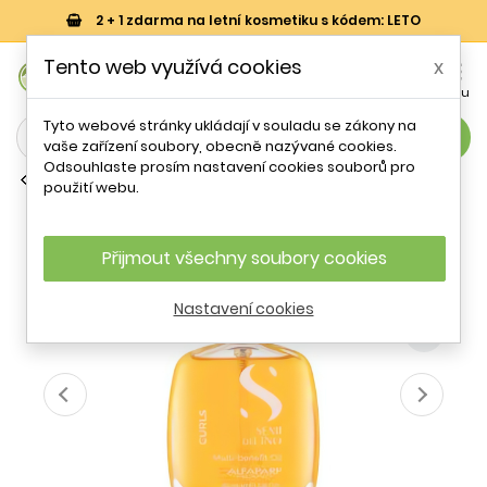
2 + 1 zdarma na letní kosmetiku s kódem: LETO
0
Tento web využívá cookies
x


Košík
Účet
Menu
Tyto webové stránky ukládají v souladu se zákony na
search
vaše zařízení soubory, obecně nazývané cookies.
Odsouhlaste prosím nastavení cookies souborů pro
Ostatní vlasová výživa a regenerace
použití webu.
Alfaparf Milano Semi Di Lino Curls
Multi-Benefit Oil 100 ml
Přijmout všechny soubory cookies
- 42 %
Nastavení cookies