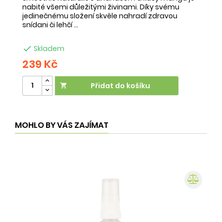
nabité všemi důležitými živinami. Díky svému
ob
jedinečnému složení skvěle nahradí zdravou
ne
snídani či lehčí ...
na

Skladem
239 Kč
2
Přidat do košíku

MOHLO BY VÁS ZAJÍMAT