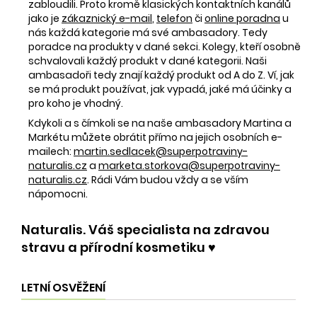
zabloudili. Proto kromě klasických kontaktních kanálů
jako je
zákaznický e-mail
,
telefon
či
online poradna
u
nás každá kategorie má své ambasadory. Tedy
poradce na produkty v dané sekci. Kolegy, kteří osobně
schvalovali každý produkt v dané kategorii. Naši
ambasadoři tedy znají každý produkt od A do Z. Ví, jak
se má produkt používat, jak vypadá, jaké má účinky a
pro koho je vhodný.
Kdykoli a s čímkoli se na naše ambasadory Martina a
Markétu můžete obrátit přímo na jejich osobních e-
mailech:
martin.sedlacek@superpotraviny-
naturalis.cz
a
marketa.storkova@superpotraviny-
naturalis.cz
. Rádi Vám budou vždy a se vším
nápomocni.
Naturalis. Váš specialista na zdravou
stravu a přírodní kosmetiku ♥️
LETNÍ OSVĚŽENÍ