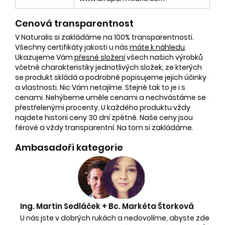
Cenová transparentnost
V Naturalis si zakládáme na 100% transparentnosti.
Všechny certifikáty jakosti u nás
máte k náhledu
.
Ukazujeme Vám
přesné složení
všech našich výrobků
včetně charakteristiky jednotlivých složek, ze kterých
se produkt skládá a podrobně popisujeme jejich účinky
a vlastnosti. Nic Vám netajíme. Stejně tak to je i s
cenami. Nehýbeme uměle cenami a nechvástáme se
přestřelenými procenty. U každého produktu vždy
najdete historii ceny 30 dní zpětně. Naše ceny jsou
férové a vždy transparentní. Na tom si zakládáme.
Ambasadoři kategorie
Ing. Martin Sedláček + Bc. Markéta Štorková
U nás jste v dobrých rukách a nedovolíme, abyste zde