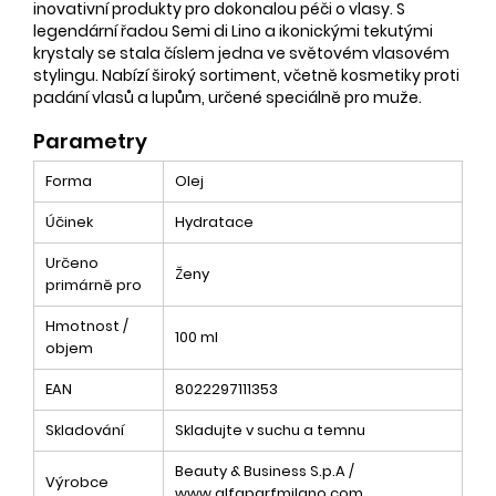
inovativní produkty pro dokonalou péči o vlasy. S
legendární řadou Semi di Lino a ikonickými tekutými
krystaly se stala číslem jedna ve světovém vlasovém
stylingu. Nabízí široký sortiment, včetně kosmetiky proti
padání vlasů a lupům, určené speciálně pro muže.
Parametry
Forma
Olej
Účinek
Hydratace
Určeno
Ženy
primárně pro
Hmotnost /
100 ml
objem
EAN
8022297111353
Skladování
Skladujte v suchu a temnu
Beauty & Business S.p.A /
Výrobce
www.alfaparfmilano.com