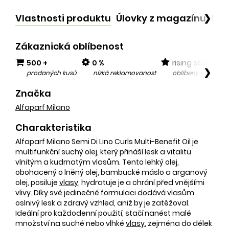
Vlastnosti produktu
Úlovky z magazínu
Po
❯
Zákaznická oblíbenost
500 +
0 %
rising star
❯
prodaných kusů
nízká reklamovanost
oblíbený v posled
Značka
Alfaparf Milano
Charakteristika
Alfaparf Milano Semi Di Lino Curls Multi-Benefit Oil je
multifunkční suchý olej, který přináší lesk a vitalitu
vlnitým a kudrnatým vlasům. Tento lehký olej,
obohacený o lněný olej, bambucké máslo a arganový
olej, posiluje
vlasy
, hydratuje je a chrání před vnějšími
vlivy. Díky své jedinečné formulaci dodává vlasům
oslnivý lesk a zdravý vzhled, aniž by je zatěžoval.
Ideální pro každodenní použití, stačí nanést malé
množství na suché nebo vlhké
vlasy
, zejména do délek