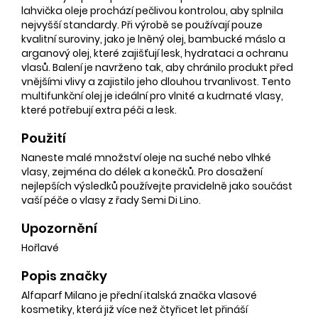
lahvička oleje prochází pečlivou kontrolou, aby splnila
nejvyšší standardy. Při výrobě se používají pouze
kvalitní suroviny, jako je lněný olej, bambucké máslo a
arganový olej, které zajišťují lesk, hydrataci a ochranu
vlasů. Balení je navrženo tak, aby chránilo produkt před
vnějšími vlivy a zajistilo jeho dlouhou trvanlivost. Tento
multifunkční olej je ideální pro vlnité a kudrnaté vlasy,
které potřebují extra péči a lesk.
Použití
Naneste malé množství oleje na suché nebo vlhké
vlasy, zejména do délek a konečků. Pro dosažení
nejlepších výsledků používejte pravidelně jako součást
vaší péče o vlasy z řady Semi Di Lino.
Upozornění
Hořlavé
Popis značky
Alfaparf Milano je přední italská značka vlasové
kosmetiky, která již více než čtyřicet let přináší