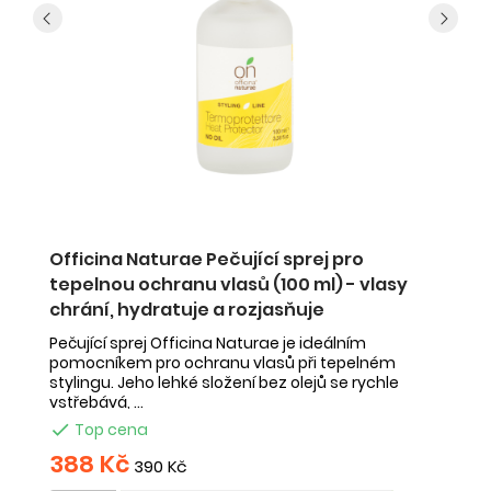
Officina Naturae Pečující sprej pro
O
0
tepelnou ochranu vlasů (100 ml) - vlasy
z
chrání, hydratuje a rozjasňuje
r
Pečující sprej Officina Naturae je ideálním
Te
 a
pomocníkem pro ochranu vlasů při tepelném
id
.
stylingu. Jeho lehké složení bez olejů se rychle
le
vstřebává, ...
kt

Top cena
388 Kč
4
390 Kč