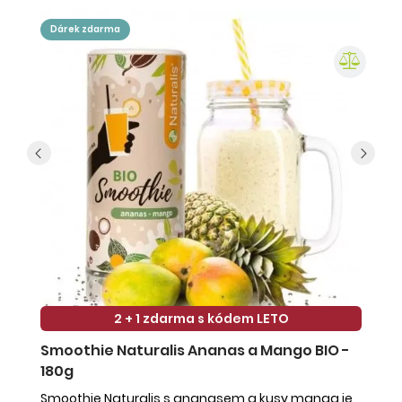
dárek zdarma
2 + 1 zdarma s kódem LETO
Smoothie Naturalis Ananas a Mango BIO -
S
180g
-
Smoothie Naturalis s ananasem a kusy manga je
Sm