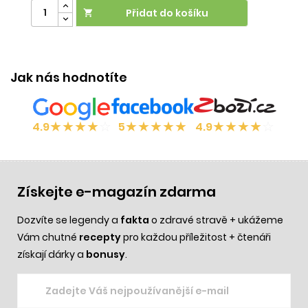
Přidat do košíku

Ú
Jak nás hodnotíte
★
★
★
★
☆
★
★
★
★
★
★
★
★
★
☆
4.9
5
4.9
Získejte e-magazín zdarma
Dozvíte se legendy a
fakta
o zdravé stravě + ukážeme
Vám chutné
recepty
pro každou příležitost + čtenáři
získají dárky a
bonusy
.