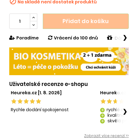

Na skladě není dostatek produktů
Přidat do košíku
❯
Poradíme
Vrácení do 100 dnů
Dárek v h
Uživatelské recenze e-shopu
Heureka.cz [1. 8. 2026]
Heureka.cz [29. 
Rychle dodání spokojenost
rychlé dodání
❯
add
kvalitně zaba
add
skvělá péče o
add
kvalitní produ
add
Zobrazit více recenzí >>