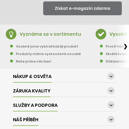
Vyznáme se v sortimentu
Vysoká 
❯
Osobně jsme vybírali každý produkt
Prvotřídní pě
Produkty máme vyzkoušené na sobě
Skvělá kvalit
Naše práce nás baví
Důkladná kon
NÁKUP & OSVĚTA

ZÁRUKA KVALITY

SLUŽBY A PODPORA

NÁŠ PŘÍBĚH
