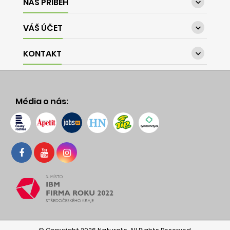
NÁŠ PŘÍBĚH

VÁŠ ÚČET

KONTAKT

Média o nás: