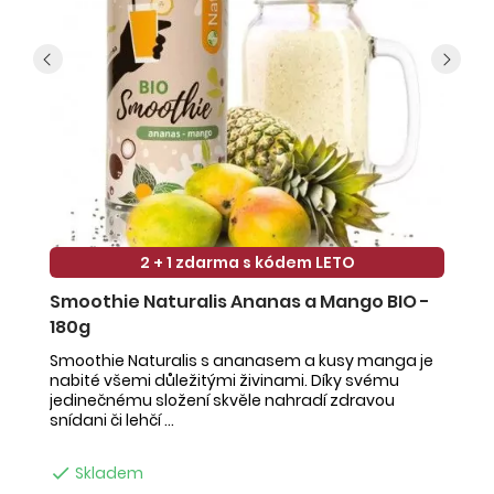
2 + 1 zdarma s kódem LETO
Smoothie Naturalis Ananas a Mango BIO -
S
180g
-
Smoothie Naturalis s ananasem a kusy manga je
Sm
nabité všemi důležitými živinami. Díky svému
ob
jedinečnému složení skvěle nahradí zdravou
ne
snídani či lehčí ...
na

Skladem