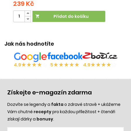
239 Kč
2
Přidat do košíku

Jak nás hodnotíte
★
★
★
★
☆
★
★
★
★
★
★
★
★
★
☆
4.9
5
4.9
Získejte e-magazín zdarma
Dozvíte se legendy a
fakta
o zdravé stravě + ukážeme
Vám chutné
recepty
pro každou příležitost + čtenáři
získají dárky a
bonusy
.