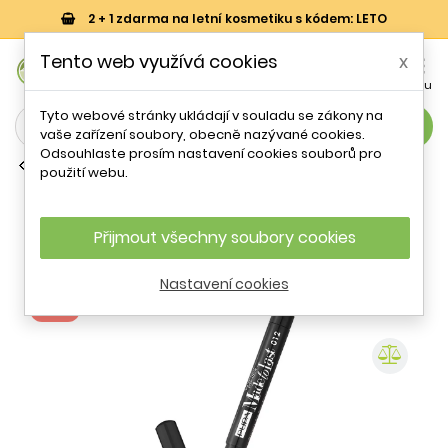
2 + 1 zdarma na letní kosmetiku s kódem: LETO
0
Tento web využívá cookies
x


Košík
Účet
Menu
Tyto webové stránky ukládají v souladu se zákony na
search
vaše zařízení soubory, obecně nazývané cookies.
Odsouhlaste prosím nastavení cookies souborů pro
Oční stíny v tužce
použití webu.
Voděodolné oční stíny v tužce Made
To Last (Waterproof Eyeshadow)
PUPA Milano / Odstín: 008 Pool Blue -
Přijmout všechny soubory cookies
1,4 g
Nastavení cookies
- 19 %