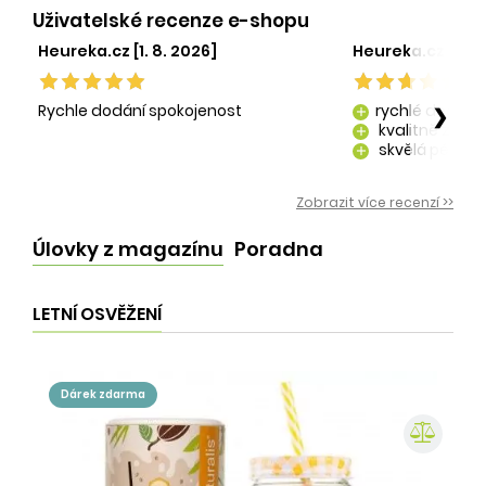
Uživatelské recenze e-shopu
Heureka.cz [1. 8. 2026]
Heureka.cz [29. 
Rychle dodání spokojenost
rychlé dodání
❯
add
kvalitně zaba
add
skvělá péče o
add
kvalitní produ
add
Zobrazit více recenzí >>
Úlovky z magazínu
Poradna
LETNÍ OSVĚŽENÍ
dárek zdarma