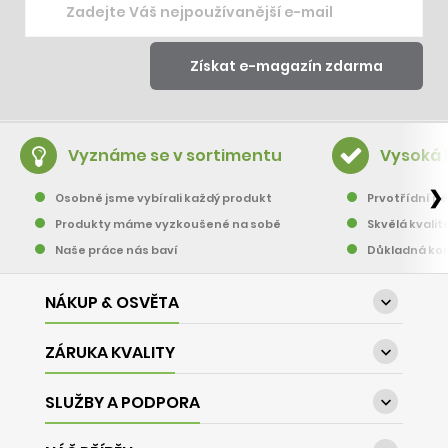
Vyznáme se v sortimentu
Vysoká 
❯
Osobně jsme vybírali každý produkt
Prvotřídní pě
Produkty máme vyzkoušené na sobě
Skvělá kvalit
Naše práce nás baví
Důkladná kon
NÁKUP & OSVĚTA

ZÁRUKA KVALITY

SLUŽBY A PODPORA
