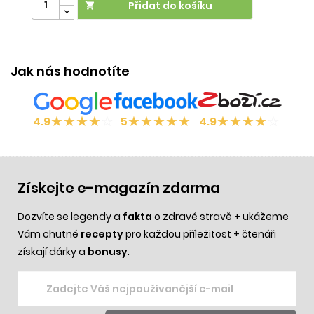
Přidat do košíku

Jak nás hodnotíte
★
★
★
★
☆
★
★
★
★
★
★
★
★
★
☆
4.9
5
4.9
Získejte e-magazín zdarma
Dozvíte se legendy a
fakta
o zdravé stravě + ukážeme
Vám chutné
recepty
pro každou příležitost + čtenáři
získají dárky a
bonusy
.