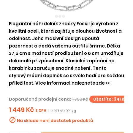
Elegantní náhrdelník značky Fossil je vyroben z
kvalitní oceli, která zajišťuje dlouhou životnost a
odolnost. Jeho masivní design upoutá
pozornost a dodá vašemu outfitu šmrnc. Délka
37,5 cm s možností prodloužení o 6 cm umožňuje
dokonalé přizpůsobení. Klasické zapínání na
karabinku zaručuje snadné nošení. Tento
stylový módní doplněk se skvěle hodí pro každou
příležitost.
Více informací naleznete zde >>
Doporučená prodejní cena:
1 790 Kč
Ušetříte: 341 Kč
1 449 Kč
S DPH
|
144.94 Kč s DPH / g

Na skladě není dostatek produktů