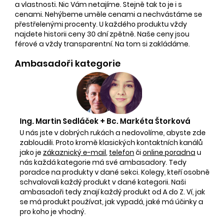
a vlastnosti. Nic Vám netajíme. Stejně tak to je i s
cenami. Nehýbeme uměle cenami a nechvástáme se
přestřelenými procenty. U každého produktu vždy
najdete historii ceny 30 dní zpětně. Naše ceny jsou
férové a vždy transparentní. Na tom si zakládáme.
Ambasadoři kategorie
Ing. Martin Sedláček + Bc. Markéta Štorková
U nás jste v dobrých rukách a nedovolíme, abyste zde
zabloudili. Proto kromě klasických kontaktních kanálů
jako je
zákaznický e-mail
,
telefon
či
online poradna
u
nás každá kategorie má své ambasadory. Tedy
poradce na produkty v dané sekci. Kolegy, kteří osobně
schvalovali každý produkt v dané kategorii. Naši
ambasadoři tedy znají každý produkt od A do Z. Ví, jak
se má produkt používat, jak vypadá, jaké má účinky a
pro koho je vhodný.