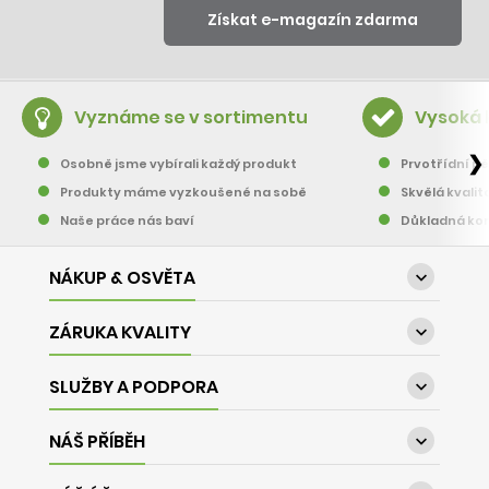
Vyznáme se v sortimentu
Vysoká 
❯
Osobně jsme vybírali každý produkt
Prvotřídní pě
Produkty máme vyzkoušené na sobě
Skvělá kvalit
Naše práce nás baví
Důkladná kon
NÁKUP & OSVĚTA

ZÁRUKA KVALITY

SLUŽBY A PODPORA

NÁŠ PŘÍBĚH
