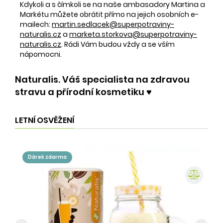
Kdykoli a s čímkoli se na naše ambasadory Martina a
Markétu můžete obrátit přímo na jejich osobních e-
mailech:
martin.sedlacek@superpotraviny-
naturalis.cz
a
marketa.storkova@superpotraviny-
naturalis.cz
. Rádi Vám budou vždy a se vším
nápomocni.
Naturalis. Váš specialista na zdravou
stravu a přírodní kosmetiku ♥️
LETNÍ OSVĚŽENÍ
dárek zdarma