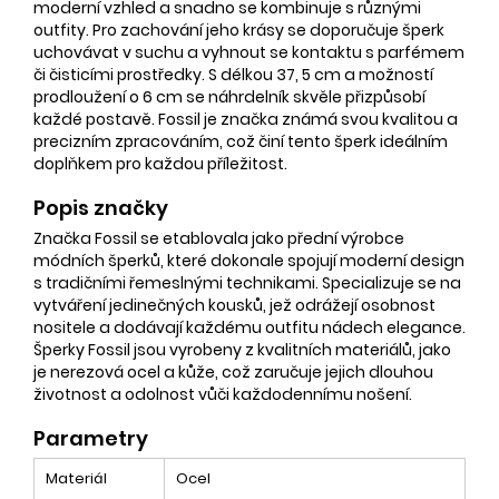
moderní vzhled a snadno se kombinuje s různými
outfity. Pro zachování jeho krásy se doporučuje šperk
uchovávat v suchu a vyhnout se kontaktu s parfémem
či čisticími prostředky. S délkou 37, 5 cm a možností
prodloužení o 6 cm se náhrdelník skvěle přizpůsobí
každé postavě. Fossil je značka známá svou kvalitou a
precizním zpracováním, což činí tento šperk ideálním
doplňkem pro každou příležitost.
Popis značky
Značka Fossil se etablovala jako přední výrobce
módních šperků, které dokonale spojují moderní design
s tradičními řemeslnými technikami. Specializuje se na
vytváření jedinečných kousků, jež odrážejí osobnost
nositele a dodávají každému outfitu nádech elegance.
Šperky Fossil jsou vyrobeny z kvalitních materiálů, jako
je nerezová ocel a kůže, což zaručuje jejich dlouhou
životnost a odolnost vůči každodennímu nošení.
Parametry
Materiál
Ocel