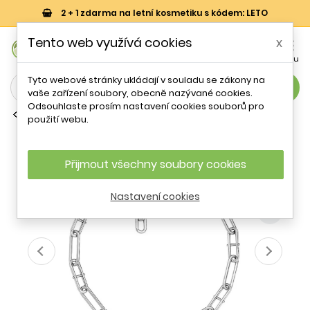
2 + 1 zdarma na letní kosmetiku s kódem: LETO
0
Tento web využívá cookies
x


Košík
Účet
Menu
Tyto webové stránky ukládají v souladu se zákony na
search
vaše zařízení soubory, obecně nazývané cookies.
Odsouhlaste prosím nastavení cookies souborů pro
Ocelové náhrdelníky
použití webu.
Masivní ocelový náhrdelník Heritage
D-Link JF04503040 Fossil
Přijmout všechny soubory cookies
- 19 %
Nastavení cookies