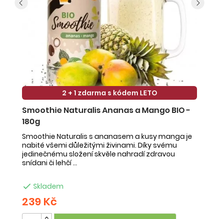
2 + 1 zdarma s kódem LETO
Smoothie Naturalis Ananas a Mango BIO -
S
180g
-
Smoothie Naturalis s ananasem a kusy manga je
Sm
nabité všemi důležitými živinami. Díky svému
ob
jedinečnému složení skvěle nahradí zdravou
ne
snídani či lehčí ...
na

Skladem
239 Kč
2