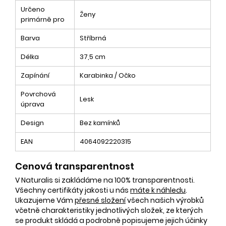
Určeno
Ženy
primárně pro
Barva
Stříbrná
Délka
37,5 cm
Zapínání
Karabinka / Očko
Povrchová
Lesk
úprava
Design
Bez kamínků
EAN
4064092220315
Cenová transparentnost
V Naturalis si zakládáme na 100% transparentnosti.
Všechny certifikáty jakosti u nás
máte k náhledu
.
Ukazujeme Vám
přesné složení
všech našich výrobků
včetně charakteristiky jednotlivých složek, ze kterých
se produkt skládá a podrobně popisujeme jejich účinky