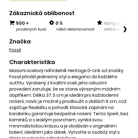
Zákaznická oblíbenost
500 +
0 %
rising star
❯
prodaných kusů
nízká reklamovanost
oblíbený v posled
Značka
Fossil
Charakteristika
Masivní ocelový náhrdelník Heritage D-Link od značky
Fossil přináší jedinečný styl a eleganci do každého
outfitu. Vyrobený z kvalitní oceli, jeho robustní
provedení zaručuje, že se stane výrazným módním
doplňkem. Délka 37, 5 cm je ideální pro každodenní
nošení, navíc je možné ji prodloužit o dalších 6 cm, což
zajišťuje flexibilitu a pohodlí. Klasické zapínání na
karabinku garantuje bezpečné nošení. Tento šperk, bez
kamínků a s lesklým povrchem, vyniká svou
minimalistickou krásou a je dodáván v originálním
balení, ideálním jako dárek. Vytvořte si osobitý styl s