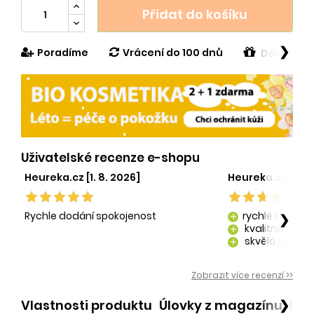
Přidat do košíku
❯
Poradíme
Vrácení do 100 dnů
Dárek v h
Uživatelské recenze e-shopu
Heureka.cz [1. 8. 2026]
Heureka.cz [29. 
Rychle dodání spokojenost
rychlé dodání
❯
add
kvalitně zaba
add
skvělá péče o
add
kvalitní produ
add
Zobrazit více recenzí >>
Vlastnosti produktu
Úlovky z magazínu
Po
❯