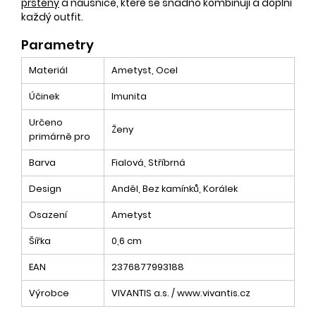
prsteny
a náušnice, které se snadno kombinují a doplní
každý outfit.
Parametry
Materiál
Ametyst, Ocel
Účinek
Imunita
Určeno
Ženy
primárně pro
Barva
Fialová, Stříbrná
Design
Anděl, Bez kamínků, Korálek
Osazení
Ametyst
Šířka
0,6 cm
EAN
2376877993188
Výrobce
VIVANTIS a.s. / www.vivantis.cz