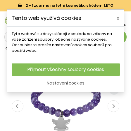
2 + 1 zdarma na letní kosmetiku s kódem: LETO
0
Tento web využívá cookies
x


Košík
Účet
Menu
Tyto webové stránky ukládají v souladu se zákony na
search
vaše zařízení soubory, obecně nazývané cookies.
Odsouhlaste prosím nastavení cookies souborů pro
Náramky z minerálů
použití webu.
Korálkový náramek z ametystu s
andílkem Troli / Délka: 18 cm
Přijmout všechny soubory cookies
- 57 %
Nastavení cookies