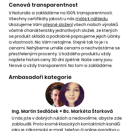
Cenová transparentnost
V Naturalis si zakládáme na 100% transparentnosti.
Všechny certifikáty jakosti u nás
máte k náhledu
.
Ukazujeme Vám
přesné složení
všech našich výrobků
včetně charakteristiky jednotlivých složek, ze kterých
se produkt skládá a podrobně popisujeme jejich účinky
a vlastnosti. Nic Vám netajíme. Stejně tak to je i s
cenami. Nehýbeme uměle cenami a nechvástáme se
přestřelenými procenty. U každého produktu vždy
najdete historii ceny 30 dní zpětně. Naše ceny jsou
férové a vždy transparentní. Na tom si zakládáme.
Ambasadoři kategorie
Ing. Martin Sedláček + Bc. Markéta Štorková
U nás jste v dobrých rukách a nedovolíme, abyste zde
zabloudili. Proto kromě klasických kontaktních kanálů
jako je
zákaznický e-mail
,
telefon
či
online poradna
u