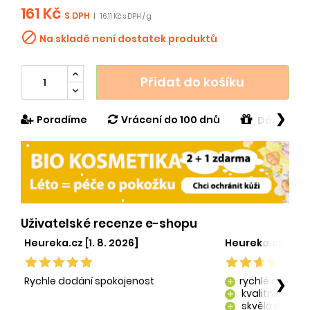
161 Kč
S DPH
|
16.11 Kč s DPH / g

Na skladě není dostatek produktů
Přidat do košíku
❯
Poradíme
Vrácení do 100 dnů
Dárek v h
Uživatelské recenze e-shopu
Heureka.cz [1. 8. 2026]
Heureka.cz [29. 
Rychle dodání spokojenost
rychlé dodání
❯
add
kvalitně zaba
add
skvělá péče o
add