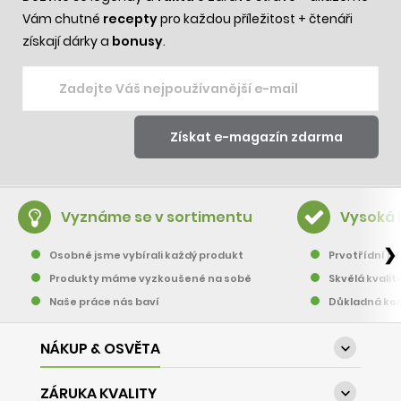
Vám chutné
recepty
pro každou příležitost + čtenáři
získají dárky a
bonusy
.
Vyznáme se v sortimentu
Vysoká 
❯
Osobně jsme vybírali každý produkt
Prvotřídní pě
Produkty máme vyzkoušené na sobě
Skvělá kvalit
Naše práce nás baví
Důkladná kon
NÁKUP & OSVĚTA

ZÁRUKA KVALITY
