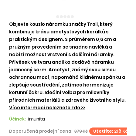
Objevte kouzlo náramku značky Troli, který
kombinuje krásu ametystových korálků s
praktickým designem. S průměrem 0,6 cm a
pružným provedením se snadno navléká a
nabízí možnost vrstvení s dalšími náramky.
Přívěsek ve tvaru andílka dodává náramku
jedinečný šarm. Ametyst, známý svou silnou
ochrannou mocí, napomáhá klidnému spánku a
zlepšuje soustředění, zatímco harmonizuje
korunní čakru. Ideální volba pro milovníky
přírodních materiálů a zdravého životního stylu.
Více informací naleznete zde >>
Účinek:
imunita
Doporučená prodejní cena:
379 Kč
Ušetříte: 218 Kč