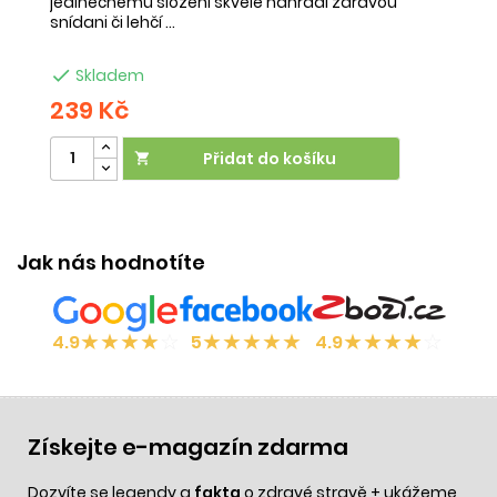
jedinečnému složení skvěle nahradí zdravou
ne
snídani či lehčí ...
na

Skladem
239 Kč
2
Přidat do košíku

Jak nás hodnotíte
★
★
★
★
☆
★
★
★
★
★
★
★
★
★
☆
4.9
5
4.9
Získejte e-magazín zdarma
Dozvíte se legendy a
fakta
o zdravé stravě + ukážeme