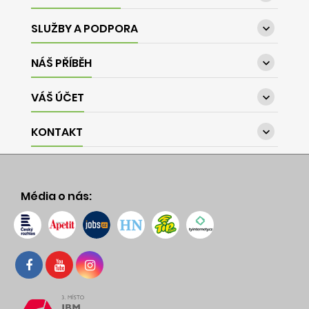
SLUŽBY A PODPORA

NÁŠ PŘÍBĚH

VÁŠ ÚČET

KONTAKT

Média o nás: