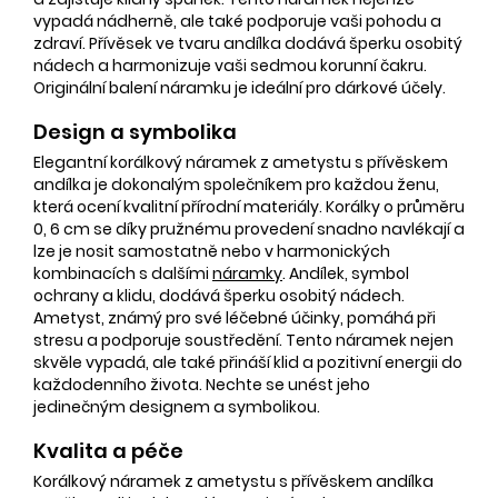
vypadá nádherně, ale také podporuje vaši pohodu a
zdraví. Přívěsek ve tvaru andílka dodává šperku osobitý
nádech a harmonizuje vaši sedmou korunní čakru.
Originální balení náramku je ideální pro dárkové účely.
Design a symbolika
Elegantní korálkový náramek z ametystu s přívěskem
andílka je dokonalým společníkem pro každou ženu,
která ocení kvalitní přírodní materiály. Korálky o průměru
0, 6 cm se díky pružnému provedení snadno navlékají a
lze je nosit samostatně nebo v harmonických
kombinacích s dalšími
náramky
. Andílek, symbol
ochrany a klidu, dodává šperku osobitý nádech.
Ametyst, známý pro své léčebné účinky, pomáhá při
stresu a podporuje soustředění. Tento náramek nejen
skvěle vypadá, ale také přináší klid a pozitivní energii do
každodenního života. Nechte se unést jeho
jedinečným designem a symbolikou.
Kvalita a péče
Korálkový náramek z ametystu s přívěskem andílka