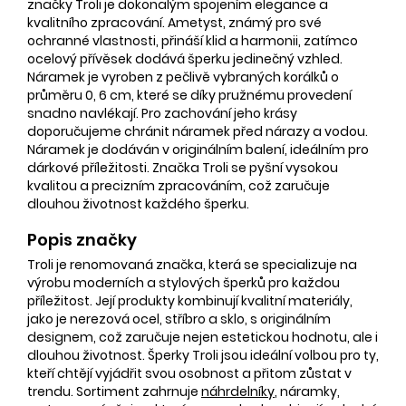
značky Troli je dokonalým spojením elegance a
kvalitního zpracování. Ametyst, známý pro své
ochranné vlastnosti, přináší klid a harmonii, zatímco
ocelový přívěsek dodává šperku jedinečný vzhled.
Náramek je vyroben z pečlivě vybraných korálků o
průměru 0, 6 cm, které se díky pružnému provedení
snadno navlékají. Pro zachování jeho krásy
doporučujeme chránit náramek před nárazy a vodou.
Náramek je dodáván v originálním balení, ideálním pro
dárkové příležitosti. Značka Troli se pyšní vysokou
kvalitou a precizním zpracováním, což zaručuje
dlouhou životnost každého šperku.
Popis značky
Troli je renomovaná značka, která se specializuje na
výrobu moderních a stylových šperků pro každou
příležitost. Její produkty kombinují kvalitní materiály,
jako je nerezová ocel, stříbro a sklo, s originálním
designem, což zaručuje nejen estetickou hodnotu, ale i
dlouhou životnost. Šperky Troli jsou ideální volbou pro ty,
kteří chtějí vyjádřit svou osobnost a přitom zůstat v
trendu. Sortiment zahrnuje
náhrdelníky
, náramky,