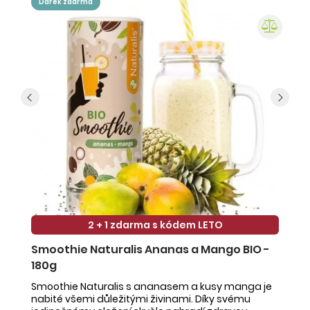
dárek zdarma
2 + 1 zdarma s kódem LETO
Smoothie Naturalis Ananas a Mango BIO -
S
180g
-
Smoothie Naturalis s ananasem a kusy manga je
Sm
nabité všemi důležitými živinami. Díky svému
ob