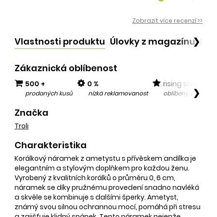
kvalitní produ
add
Zobrazit více recenzí >>
Vlastnosti produktu
Úlovky z magazínu
Po
❯
Zákaznická oblíbenost
500 +
0 %
rising star
❯
prodaných kusů
nízká reklamovanost
oblíbený v posled
Značka
Troli
Charakteristika
Korálkový náramek z ametystu s přívěskem andílka je
elegantním a stylovým doplňkem pro každou ženu.
Vyrobený z kvalitních korálků o průměru 0, 6 cm,
náramek se díky pružnému provedení snadno navléká
a skvěle se kombinuje s dalšími šperky. Ametyst,
známý svou silnou ochrannou mocí, pomáhá při stresu
a zajišťuje klidný spánek. Tento náramek nejenže