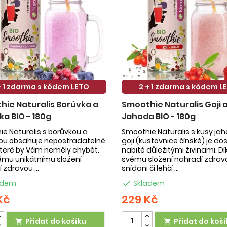
+ 1 zdarma s kódem LETO
2 + 1 zdarma s kódem L
ie Naturalis Borůvka a
Smoothie Naturalis Goji 
ka BIO - 180g
Jahoda BIO - 180g
e Naturalis s borůvkou a
Smoothie Naturalis s kusy ja
kou obsahuje nepostradatelné
goji (kustovnice čínské) je do
 které by Vám neměly chybět.
nabité důležitými živinami. Dí
ému unikátnímu složení
svému složení nahradí zdrav
 zdravou ...
snídani či lehčí ...
adem

Skladem
Kč
229 Kč
Přidat do košíku
Přidat do koší

