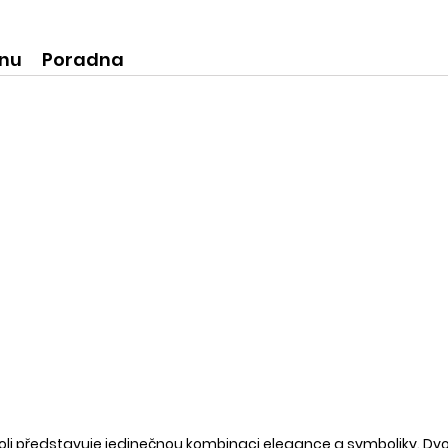
ní produkty
krásné praktické dóze-lze použít
na super praktické dárečky:-)
ínu
Poradna
i představuje jedinečnou kombinaci elegance a symboliky. Dvoji