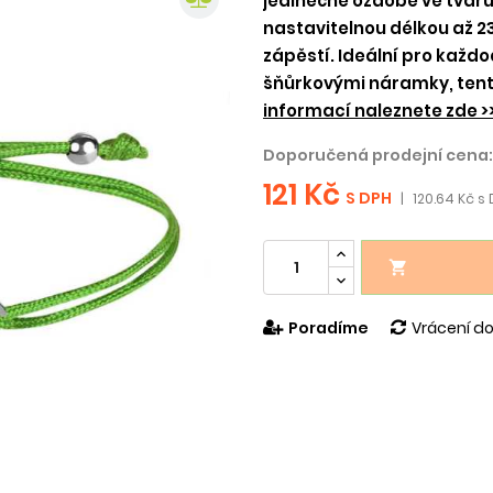
jedinečné ozdobě ve tvaru 
nastavitelnou délkou až 
zápěstí. Ideální pro každo
šňůrkovými náramky, tent
informací naleznete zde >
Doporučená prodejní cena:
121 Kč
S DPH
|
120.64 Kč s 

Poradíme
Vrácení do