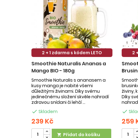
2 + 1 zdarma s kódem LETO
2 
Smoothie Naturalis Ananas a
Smooth
Mango BIO - 180g
Brusin
Smoothie Naturalis s ananasem a
Smoothi
kusy manga je nabité všemi
brusin
důležitými živinami. Díky svému
živiny,
jedinečnému složení skvěle nahradí
Díky sv
zdravou snídani či lehčí ...
nahradí

Skladem

Skl
239 Kč
259 
Přidat do košíku
