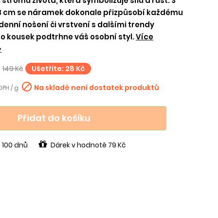
stromu života, která symbolizuje sílu a růst. S
23 cm se náramek dokonale přizpůsobí každému
denní nošení či vrstvení s dalšími trendy
o kousek podtrhne váš osobní styl.
Více
>
149 Kč
Ušetříte: 28 Kč

Na skladě není dostatek produktů
DPH / g
Přidat do košíku
 100 dnů
Dárek v hodnotě 79 Kč