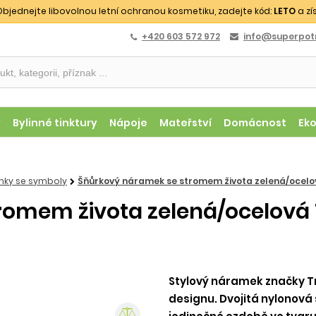
bjednejte libovolnou letní ochranou kosmetiku, zadejte kód:
LETO
a zí
+420 603 572 972
info@superpotr
y
Bylinné tinktury
Nápoje
Mateřství
Domácnost
Ek
ky se symboly
Šňůrkový náramek se stromem života zelená/ocelov
omem života zelená/ocelová T
Stylový náramek značky T
designu. Dvojitá nylonová 