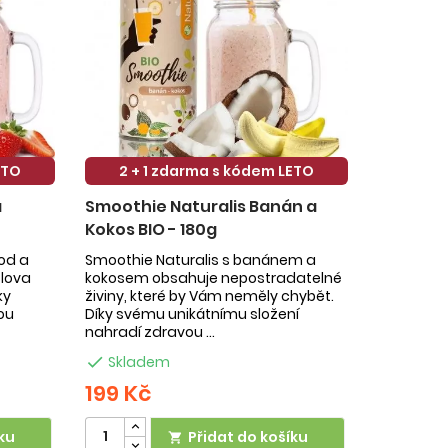
ETO
2 + 1 zdarma s kódem LETO
a
Smoothie Naturalis Banán a
Kokos BIO - 180g
hod a
Smoothie Naturalis s banánem a
slova
kokosem obsahuje nepostradatelné
ky
živiny, které by Vám neměly chybět.
ou
Díky svému unikátnímu složení
nahradí zdravou ...

Skladem
199 Kč
ku
Přidat do košíku
