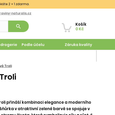
skáte 2 + 1 zdarma.
aviny-naturalis.cz
Košík
search
0 Kč
odrogerie
Podle účelu
Záruka kvality
Magazín
á Troli
roli
roli přináší kombinaci elegance a moderního
šňůrka v atraktivní zelené barvě se spojuje v