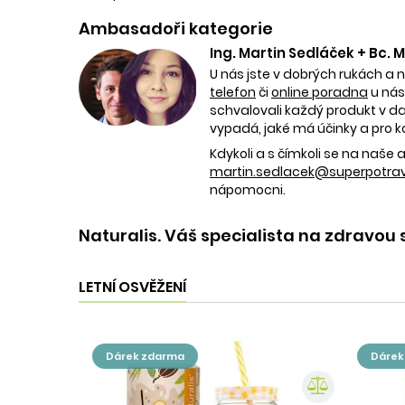
Ambasadoři kategorie
Ing. Martin Sedláček + Bc.
U nás jste v dobrých rukách a 
telefon
či
online poradna
u nás
schvalovali každý produkt v dan
vypadá, jaké má účinky a pro k
Kdykoli a s čímkoli se na naš
martin.sedlacek@superpotravi
nápomocni.
Naturalis. Váš specialista na zdravou 
LETNÍ OSVĚŽENÍ
dárek zdarma
dáre