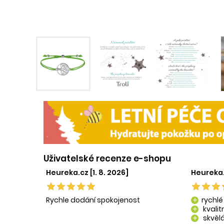
Uživatelské recenze e-shopu
Heureka.cz [1. 8. 2026]
Heureka.
Rychle dodání spokojenost
rychlé
add
kvali
add
skvělá
add