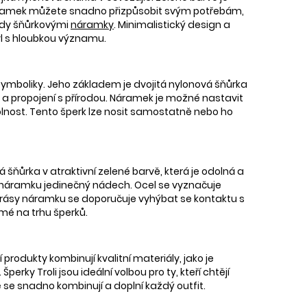
náramek můžete snadno přizpůsobit svým potřebám,
ndy šňůrkovými
náramky
. Minimalistický design a
styl s hloubkou významu.
ymboliky. Jeho základem je dvojitá nylonová šňůrka
lu a propojení s přírodou. Náramek je možné nastavit
dolnost. Tento šperk lze nosit samostatně nebo ho
 šňůrka v atraktivní zelené barvě, která je odolná a
á náramku jedinečný nádech. Ocel se vyznačuje
 krásy náramku se doporučuje vyhýbat se kontaktu s
mé na trhu šperků.
produkty kombinují kvalitní materiály, jako je
erky Troli jsou ideální volbou pro ty, kteří chtějí
é se snadno kombinují a doplní každý outfit.