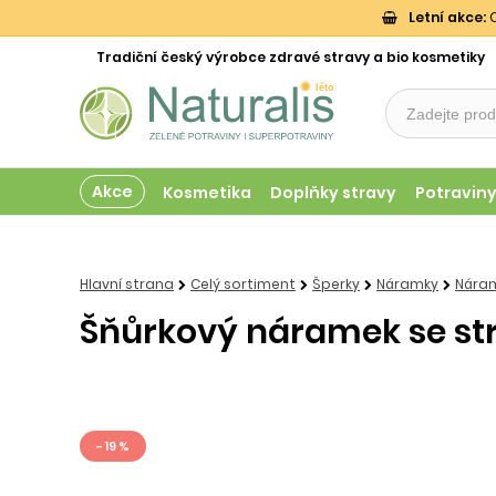
Letní akce:
O
Tradiční český výrobce zdravé stravy a bio kosmetiky
Akce
Kosmetika
Doplňky stravy
Potravin
Hlavní strana
Celý sortiment
Šperky
Náramky
Náram
Šňůrkový náramek se str
- 19 %