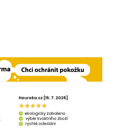
Heureka.cz [15. 7. 2026]
ekologicky zabaleno
add
,
výběr kvalitního zboží
add
rychlé odeslání
add