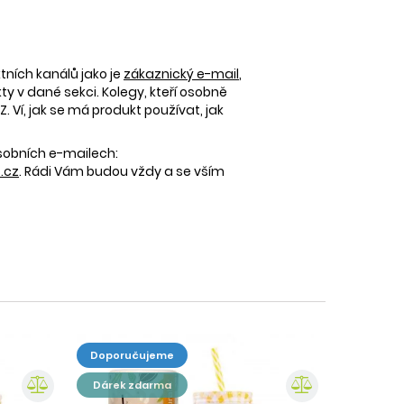
tních kanálů jako je
zákaznický e-mail
,
 v dané sekci. Kolegy, kteří osobně
 Ví, jak se má produkt používat, jak
osobních e-mailech:
.cz
. Rádi Vám budou vždy a se vším
doporučujeme
dárek zdarma