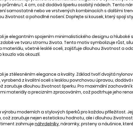
o průměru 1, 4 cm, což dodává šperku osobitý nádech. Tento 
ošení samostatně nebo ve vrstvených kombinacích s dalšími tre
ouhou životnost a pohodlné nošení. Dopřejte si kousek, který spojí 
i je elegantním spojením minimalistického designu a hluboké s
 ozdobě ve tvaru stromu života. Tento motiv symbolizuje růst, sí
materiálu, včetně lesklé oceli, zajišťuje dlouhou životnost a o
ho kouzlo vás okouzlí.
je ztělesněním elegance a kvality. Základ tvoří dvojitá nylonová
 vyrobená z kvalitní oceli s lesklou povrchovou úpravou, dodáv
 což zaručuje dlouhou životnost šperku. Pro maximální zachování
nými materiály a precizním zpracováním, což podtrhuje jeho reno
 výrobu moderních a stylových šperků pro každou příležitost. Její 
 což zaručuje nejen estetickou hodnotu, ale i dlouhou životnost. Šp
ortiment zahrnuje
náhrdelníky
, náramky, prsteny a náušnice, kter