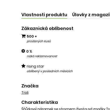
kvalit
add
Vlastnosti produktu
Úlovky z magaz
Zákaznická oblíbenost
500 +
prodaných kusů
0 %
nízká reklamovanost
rising star
oblíbený v posledních měsících
Značka
Troli
Charakteristika
Šňůrkový náramek se stromem života od značky Trol