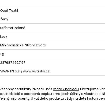
Ocel, Textil
Ženy
Stříbrná, Zelená
Lesk
Minimalistické, Strom života
1 g
2376874622197
VIVANTIS a.s. / www.vivantis.cz
Všechny certifikáty jakosti u nás
máte k náhledu
. Ukazujeme V
rodukt skládá a podrobně popisujeme jejich účinky a vlastnosti. Ni
nými procenty. U každého produktu vždy najdete historii ceny 