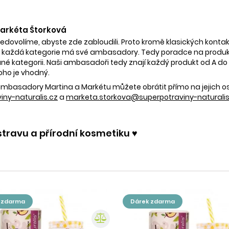
 Markéta Štorková
nedovolíme, abyste zde zabloudili. Proto kromě klasických kontak
 každá kategorie má své ambasadory. Tedy poradce na produkty
é kategorii. Naši ambasadoři tedy znají každý produkt od A do Z.
oho je vhodný.
e ambasadory Martina a Markétu můžete obrátit přímo na jejich 
ny-naturalis.cz
a
marketa.storkova@superpotraviny-naturalis
stravu a přírodní kosmetiku ♥️
k zdarma
dárek zdarma