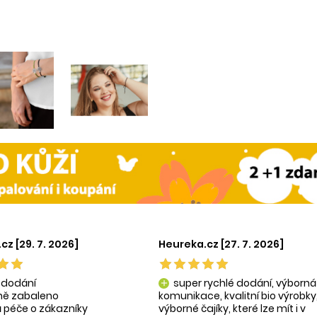
cz [29. 7. 2026]
Heureka.cz [27. 7. 2026]
 dodání
super rychlé dodání, výborná
add
tně zabaleno
komunikace, kvalitní bio výrobky
 péče o zákazníky
výborné čajíky, které lze mít i v