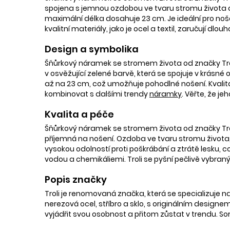
spojena s jemnou ozdobou ve tvaru stromu života 
maximální délka dosahuje 23 cm. Je ideální pro n
kvalitní materiály, jako je ocel a textil, zaručují dl
Design a symbolika
Šňůrkový náramek se stromem života od značky Trol
v osvěžující zelené barvě, která se spojuje v krásné
až na 23 cm, což umožňuje pohodlné nošení. Kvalita 
kombinovat s dalšími trendy
náramky
. Věřte, že je
Kvalita a péče
Šňůrkový náramek se stromem života od značky Troli 
příjemná na nošení. Ozdoba ve tvaru stromu života,
vysokou odolností proti poškrábání a ztrátě lesku,
vodou a chemikáliemi. Troli se pyšní pečlivě vybra
Popis značky
Troli je renomovaná značka, která se specializuje na
nerezová ocel, stříbro a sklo, s originálním designem,
vyjádřit svou osobnost a přitom zůstat v trendu. S