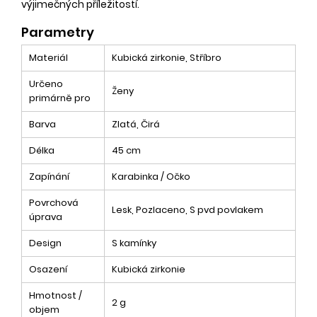
výjimečných příležitostí.
Parametry
Materiál
Kubická zirkonie, Stříbro
Určeno
Ženy
primárně pro
Barva
Zlatá, Čirá
Délka
45 cm
Zapínání
Karabinka / Očko
Povrchová
Lesk, Pozlaceno, S pvd povlakem
úprava
Design
S kamínky
Osazení
Kubická zirkonie
Hmotnost /
2 g
objem