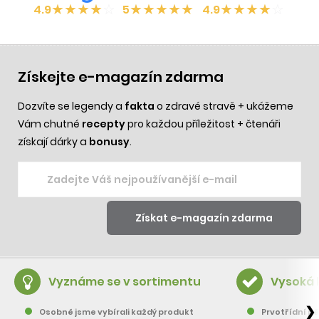
★
★
★
★
☆
★
★
★
★
★
★
★
★
★
☆
4.9
5
4.9
Získejte e-magazín zdarma
Dozvíte se legendy a
fakta
o zdravé stravě + ukážeme
Vám chutné
recepty
pro každou příležitost + čtenáři
získají dárky a
bonusy
.
Vyznáme se v sortimentu
Vysoká 
❯
Osobně jsme vybírali každý produkt
Prvotřídní pě