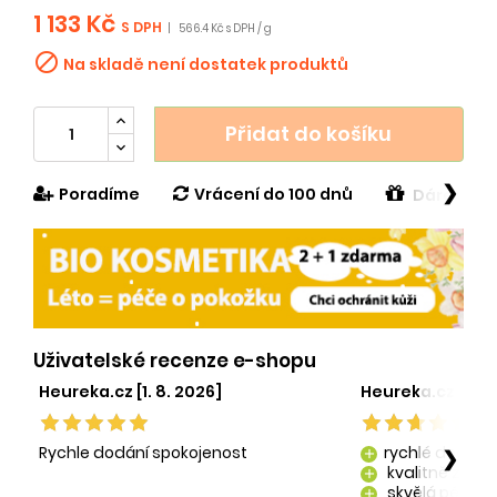
1 133 Kč
S DPH
|
566.4 Kč s DPH / g

Na skladě není dostatek produktů
Přidat do košíku
❯
Poradíme
Vrácení do 100 dnů
Dárek v h
Uživatelské recenze e-shopu
Heureka.cz [1. 8. 2026]
Heureka.cz [29. 
Rychle dodání spokojenost
rychlé dodání
❯
add
kvalitně zaba
add
skvělá péče o
add