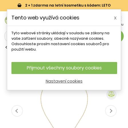
2 + 1 zdarma na letní kosmetiku s kódem: LETO
0
Tento web využívá cookies
x


Košík
Účet
Menu
Tyto webové stránky ukládají v souladu se zákony na
search
vaše zařízení soubory, obecně nazývané cookies.
Odsouhlaste prosím nastavení cookies souborů pro
Náhrdelníky s kameny
použití webu.
Elegantní pozlacený náhrdelník s
kubickými zirkony Silver LPS10AWV81
La Petite Story
Přijmout všechny soubory cookies
Nastavení cookies
- 19 %