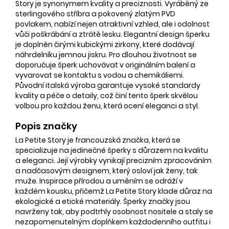
Story je synonymem kvality a preciznosti. Vyráběný ze
sterlingového stříbra a pokovený zlatým PVD
povlakem, nabízí nejen atraktivní vzhled, ale i odolnost
vůči poškrábání a ztrátě lesku. Elegantní design šperku
je doplněn čirými kubickými zirkony, které dodávají
náhrdelníku jemnou jiskru. Pro dlouhou životnost se
doporučuje šperk uchovávat v originálním balení a
vyvarovat se kontaktu s vodou a chemikáliemi.
Původní italská výroba garantuje vysoké standardy
kvality a péče o detaily, což činí tento šperk skvělou
volbou pro každou ženu, která ocení eleganci a styl.
Popis značky
La Petite Story je francouzská značka, která se
specializuje na jedinečné šperky s důrazem na kvalitu
a eleganci. Její výrobky vynikají precizním zpracováním
a nadčasovým designem, který osloví jak ženy, tak
muže. Inspirace přírodou a uměním se odráží v
každém kousku, přičemž La Petite Story klade důraz na
ekologické a etické materiály. Šperky značky jsou
navrženy tak, aby podtrhly osobnost nositele a staly se
nezapomenutelným doplňkem každodenního outfitu i