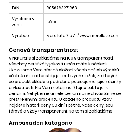
EAN
8056783271863
Vyrobeno v
Itálie
zemi
Výrobce
Morellato S.p.A. / www.morellato.com
Cenová transparentnost
V Naturalis si zakládáme na 100% transparentnosti.
Všechny certifikáty jakosti u nás
máte k náhledu
.
Ukazujeme Vám
přesné složení
všech našich výrobků
včetně charakteristiky jednotlivých složek, ze kterých
se produkt skládá a podrobně popisujeme jejich účinky
a vlastnosti. Nic Vám netajíme. Stejně tak to je i s
cenami. Nehýbeme uměle cenami a nechvástáme se
přestřelenými procenty. U každého produktu vždy
najdete historii ceny 30 dní zpětně. Naše ceny jsou
férové a vždy transparentní. Na tom si zakládáme.
Ambasadoři kategorie