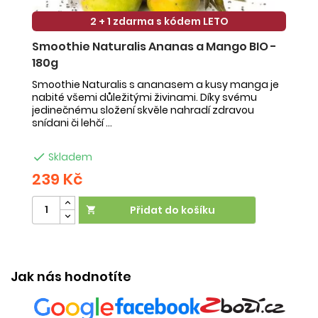
2 + 1 zdarma s kódem LETO
Smoothie Naturalis Ananas a Mango BIO -
S
180g
-
Smoothie Naturalis s ananasem a kusy manga je
Sm
nabité všemi důležitými živinami. Díky svému
ob
jedinečnému složení skvěle nahradí zdravou
ne
snídani či lehčí ...
na

Skladem
239 Kč
2
Přidat do košíku

Jak nás hodnotíte