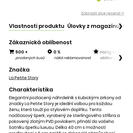
kvalitní produ
add
Zobrazit více recenzí >>
Vlastnosti produktu
Úlovky z magazínu
Po
❯
Zákaznická oblíbenost
500 +
0 %
rising star
❯
prodaných kusů
nízká reklamovanost
oblíbený v posled
Značka
La Petite Story
Charakteristika
Elegantní pozlacený náhrdelník s kubickými zirkony od
značky La Petite Story je ideální volbou pro každou
ženu, která touží po stylovém doplňku. Tento
nadčasový šperk, vyrobený ze sterlingového stříbra a
pokovený zlatým PVD povlakem, přináší do vašeho
šatníku špetku luxusu. Délka 40 cm s možností