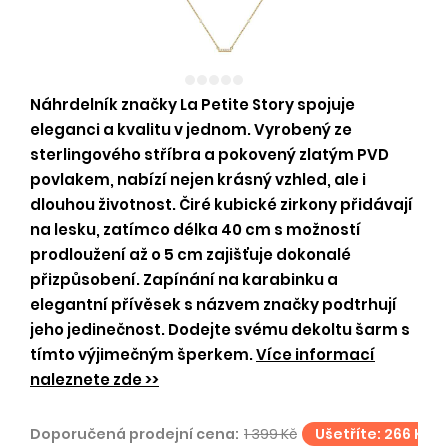
Náhrdelník značky La Petite Story spojuje
eleganci a kvalitu v jednom. Vyrobený ze
sterlingového stříbra a pokovený zlatým PVD
povlakem, nabízí nejen krásný vzhled, ale i
dlouhou životnost. Čiré kubické zirkony přidávají
na lesku, zatímco délka 40 cm s možností
prodloužení až o 5 cm zajišťuje dokonalé
přizpůsobení. Zapínání na karabinku a
elegantní přívěsek s názvem značky podtrhují
jeho jedinečnost. Dodejte svému dekoltu šarm s
tímto výjimečným šperkem.
Více informací
naleznete zde >>
Doporučená prodejní cena:
1 399 Kč
Ušetříte: 266 Kč