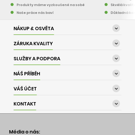
Produkty máme vyzkoušené na sobě
Skvělá kvalit
Naše práce nás baví
Důkladná kon
NÁKUP & OSVĚTA

ZÁRUKA KVALITY

SLUŽBY A PODPORA

NÁŠ PŘÍBĚH

VÁŠ ÚČET

KONTAKT

Média o nás: