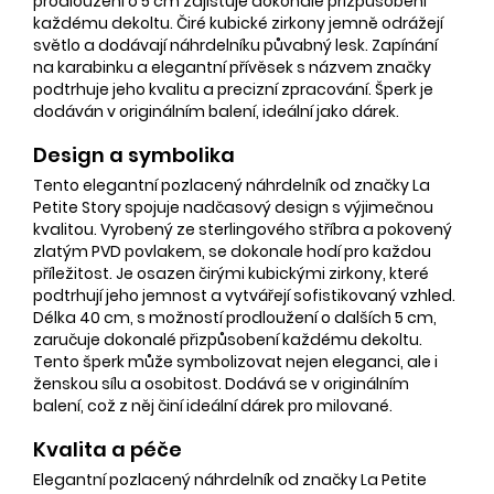
prodloužení o 5 cm zajišťuje dokonalé přizpůsobení
každému dekoltu. Čiré kubické zirkony jemně odrážejí
světlo a dodávají náhrdelníku půvabný lesk. Zapínání
na karabinku a elegantní přívěsek s názvem značky
podtrhuje jeho kvalitu a precizní zpracování. Šperk je
dodáván v originálním balení, ideální jako dárek.
Design a symbolika
Tento elegantní pozlacený náhrdelník od značky La
Petite Story spojuje nadčasový design s výjimečnou
kvalitou. Vyrobený ze sterlingového stříbra a pokovený
zlatým PVD povlakem, se dokonale hodí pro každou
příležitost. Je osazen čirými kubickými zirkony, které
podtrhují jeho jemnost a vytvářejí sofistikovaný vzhled.
Délka 40 cm, s možností prodloužení o dalších 5 cm,
zaručuje dokonalé přizpůsobení každému dekoltu.
Tento šperk může symbolizovat nejen eleganci, ale i
ženskou sílu a osobitost. Dodává se v originálním
balení, což z něj činí ideální dárek pro milované.
Kvalita a péče
Elegantní pozlacený náhrdelník od značky La Petite