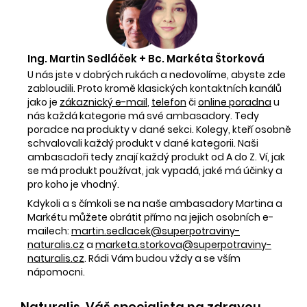
Ing. Martin Sedláček + Bc. Markéta Štorková
U nás jste v dobrých rukách a nedovolíme, abyste zde
zabloudili. Proto kromě klasických kontaktních kanálů
jako je
zákaznický e-mail
,
telefon
či
online poradna
u
nás každá kategorie má své ambasadory. Tedy
poradce na produkty v dané sekci. Kolegy, kteří osobně
schvalovali každý produkt v dané kategorii. Naši
ambasadoři tedy znají každý produkt od A do Z. Ví, jak
se má produkt používat, jak vypadá, jaké má účinky a
pro koho je vhodný.
Kdykoli a s čímkoli se na naše ambasadory Martina a
Markétu můžete obrátit přímo na jejich osobních e-
mailech:
martin.sedlacek@superpotraviny-
naturalis.cz
a
marketa.storkova@superpotraviny-
naturalis.cz
. Rádi Vám budou vždy a se vším
nápomocni.
Naturalis. Váš specialista na zdravou