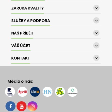
ZÁRUKA KVALITY

SLUŽBY A PODPORA

NÁŠ PŘÍBĚH

VÁŠ ÚČET

KONTAKT

Média o nás: