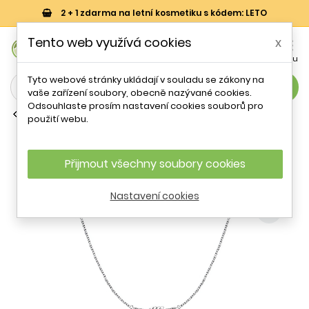
2 + 1 zdarma na letní kosmetiku s kódem: LETO
0
Tento web využívá cookies
x


Košík
Účet
Menu
Tyto webové stránky ukládají v souladu se zákony na
search
vaše zařízení soubory, obecně nazývané cookies.
Odsouhlaste prosím nastavení cookies souborů pro
Náhrdelníky s kameny
použití webu.
Elegantní ocelový náhrdelník s
krystaly Torchon SAWZ04 Morellato
Přijmout všechny soubory cookies
- 19 %
Nastavení cookies