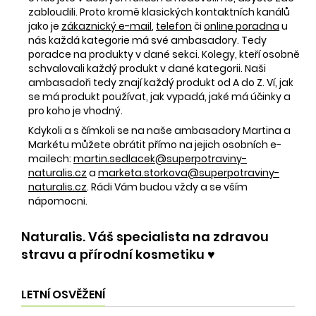
zabloudili. Proto kromě klasických kontaktních kanálů
jako je
zákaznický e-mail
,
telefon
či
online poradna
u
nás každá kategorie má své ambasadory. Tedy
poradce na produkty v dané sekci. Kolegy, kteří osobně
schvalovali každý produkt v dané kategorii. Naši
ambasadoři tedy znají každý produkt od A do Z. Ví, jak
se má produkt používat, jak vypadá, jaké má účinky a
pro koho je vhodný.
Kdykoli a s čímkoli se na naše ambasadory Martina a
Markétu můžete obrátit přímo na jejich osobních e-
mailech:
martin.sedlacek@superpotraviny-
naturalis.cz
a
marketa.storkova@superpotraviny-
naturalis.cz
. Rádi Vám budou vždy a se vším
nápomocni.
Naturalis. Váš specialista na zdravou
stravu a přírodní kosmetiku ♥️
LETNÍ OSVĚŽENÍ