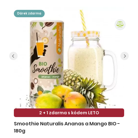
dárek zdarma
2 + 1 zdarma s kódem LETO
Smoothie Naturalis Ananas a Mango BIO -
S
180g
-