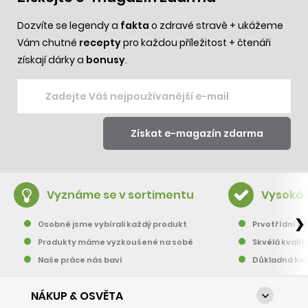
Dozvíte se legendy a
fakta
o zdravé stravě + ukážeme
Vám chutné
recepty
pro každou příležitost + čtenáři
získají dárky a
bonusy
.
Vyznáme se v sortimentu
Vysoká 
❯
Osobně jsme vybírali každý produkt
Prvotřídní pě
Produkty máme vyzkoušené na sobě
Skvělá kvalit
Naše práce nás baví
Důkladná kon
NÁKUP & OSVĚTA
