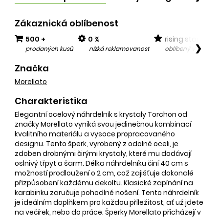
Zákaznická oblíbenost
500 +
0 %
rising star
❯
prodaných kusů
nízká reklamovanost
oblíbený v posled
Značka
Morellato
Charakteristika
Elegantní ocelový náhrdelník s krystaly Torchon od
značky Morellato vyniká svou jedinečnou kombinací
kvalitního materiálu a vysoce propracovaného
designu. Tento šperk, vyrobený z odolné oceli, je
zdoben drobnými čirými krystaly, které mu dodávají
oslnivý třpyt a šarm. Délka náhrdelníku činí 40 cm s
možností prodloužení o 2 cm, což zajišťuje dokonalé
přizpůsobení každému dekoltu. Klasické zapínání na
karabinku zaručuje pohodlné nošení. Tento náhrdelník
je ideálním doplňkem pro každou příležitost, ať už jdete
na večírek, nebo do práce. Šperky Morellato přicházejí v