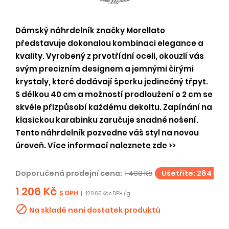
Dámský náhrdelník značky Morellato
představuje dokonalou kombinaci elegance a
kvality. Vyrobený z prvotřídní oceli, okouzlí vás
svým precizním designem a jemnými čirými
krystaly, které dodávají šperku jedinečný třpyt.
S délkou 40 cm a možností prodloužení o 2 cm se
skvěle přizpůsobí každému dekoltu. Zapínání na
klasickou karabinku zaručuje snadné nošení.
Tento náhrdelník pozvedne váš styl na novou
úroveň.
Více informací naleznete zde >>
Doporučená prodejní cena:
1 490 Kč
Ušetříte: 284 Kč
1 206 Kč
S DPH
|
120.65 Kč s DPH / g

Na skladě není dostatek produktů