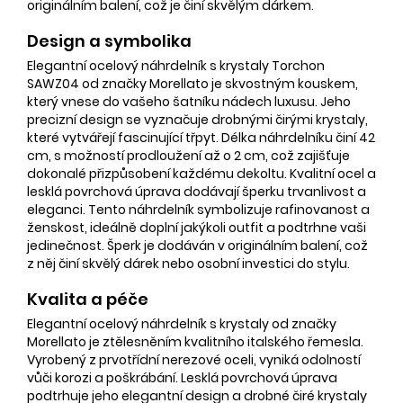
originálním balení, což je činí skvělým dárkem.
Design a symbolika
Elegantní ocelový náhrdelník s krystaly Torchon
SAWZ04 od značky Morellato je skvostným kouskem,
který vnese do vašeho šatníku nádech luxusu. Jeho
precizní design se vyznačuje drobnými čirými krystaly,
které vytvářejí fascinující třpyt. Délka náhrdelníku činí 42
cm, s možností prodloužení až o 2 cm, což zajišťuje
dokonalé přizpůsobení každému dekoltu. Kvalitní ocel a
lesklá povrchová úprava dodávají šperku trvanlivost a
eleganci. Tento náhrdelník symbolizuje rafinovanost a
ženskost, ideálně doplní jakýkoli outfit a podtrhne vaši
jedinečnost. Šperk je dodáván v originálním balení, což
z něj činí skvělý dárek nebo osobní investici do stylu.
Kvalita a péče
Elegantní ocelový náhrdelník s krystaly od značky
Morellato je ztělesněním kvalitního italského řemesla.
Vyrobený z prvotřídní nerezové oceli, vyniká odolností
vůči korozi a poškrábání. Lesklá povrchová úprava
podtrhuje jeho elegantní design a drobné čiré krystaly