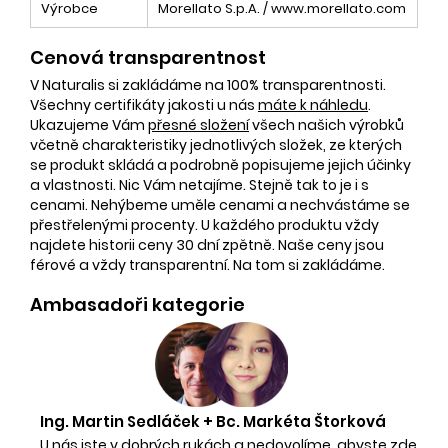
Výrobce
Morellato S.p.A. / www.morellato.com
Cenová transparentnost
V Naturalis si zakládáme na 100% transparentnosti.
Všechny certifikáty jakosti u nás
máte k náhledu
.
Ukazujeme Vám
přesné složení
všech našich výrobků
včetně charakteristiky jednotlivých složek, ze kterých
se produkt skládá a podrobně popisujeme jejich účinky
a vlastnosti. Nic Vám netajíme. Stejně tak to je i s
cenami. Nehýbeme uměle cenami a nechvástáme se
přestřelenými procenty. U každého produktu vždy
najdete historii ceny 30 dní zpětně. Naše ceny jsou
férové a vždy transparentní. Na tom si zakládáme.
Ambasadoři kategorie
Ing. Martin Sedláček + Bc. Markéta Štorková
U nás jste v dobrých rukách a nedovolíme, abyste zde