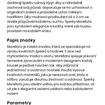
dodávají šperku oslnivý třpyt. Aby si náhrdelník
zachoval svůj půvab, doporučuje se ho uchovávat v
originálním balení a pravidelně utírat měkkým
hadříkem. Díky možnosti prodloužení až o 2 cm se
skvěle přizpůsobí každému outfitu. Šperky Morellato
jsou symbolem elegance a kvality, které vás budou
provázet na každém kroku.
Popis značky
Morellato je italská značka, která se specializuje na
výrobu kvalitních šperků a hodinek. S více než
čtyřicetiletou tradicí v oboru, Morellato spojuje precizní
řemeslné zpracování s moderním designem. Každý
kousek je pečlivě navržen tak, aby zdůraznil
jedinečnost a osobnost nositele. Použití vysoce
kvalitních materiálů, jako je nerezová ocel, zlato a
stříbro, zaručuje dlouhou životnost a odolnost. Šperky
Morellato jsou ideální volbou pro každou příležitost, ať
už jde o elegantní večerní události nebo každodenní
nošení.
Parametry