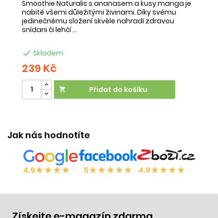
Smoothie Naturalis s ananasem a kusy manga je
Sm
nabité všemi důležitými živinami. Díky svému
ob
jedinečnému složení skvěle nahradí zdravou
ne
snídani či lehčí ...
na

Skladem
239 Kč
2
Přidat do košíku

Jak nás hodnotíte
★
★
★
★
☆
★
★
★
★
★
★
★
★
★
☆
4.9
5
4.9
Získejte e-magazín zdarma