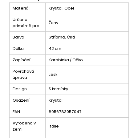
Materiál
Krystal, Ocel
Určeno
Ženy
primárně pro
Barva
Stříbrná, Čirá
Délka
42 cm
Zapínání
Karabinka / Očko
Povrchová
Lesk
úprava
Design
S kamínky
Osazení
Krystal
EAN
8056783057047
Vyrobeno v
Itálie
zemi