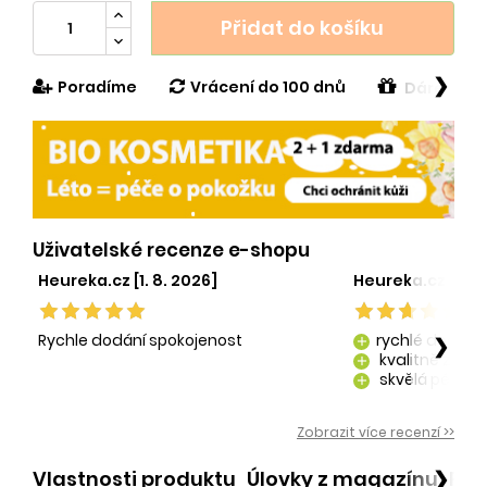
Přidat do košíku
❯
Poradíme
Vrácení do 100 dnů
Dárek v h
Uživatelské recenze e-shopu
Heureka.cz [1. 8. 2026]
Heureka.cz [29. 
Rychle dodání spokojenost
rychlé dodání
❯
add
kvalitně zaba
add
skvělá péče o
add
kvalitní produ
add
Zobrazit více recenzí >>
Vlastnosti produktu
Úlovky z magazínu
Po
❯