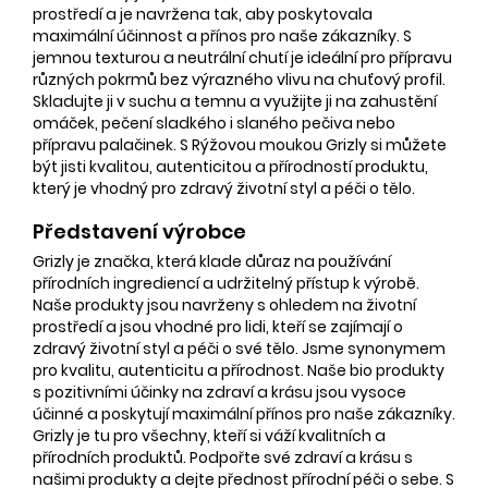
prostředí a je navržena tak, aby poskytovala
maximální účinnost a přínos pro naše zákazníky. S
jemnou texturou a neutrální chutí je ideální pro přípravu
různých pokrmů bez výrazného vlivu na chuťový profil.
Skladujte ji v suchu a temnu a využijte ji na zahustění
omáček, pečení sladkého i slaného pečiva nebo
přípravu palačinek. S Rýžovou moukou Grizly si můžete
být jisti kvalitou, autenticitou a přírodností produktu,
který je vhodný pro zdravý životní styl a péči o tělo.
Představení výrobce
Grizly je značka, která klade důraz na používání
přírodních ingrediencí a udržitelný přístup k výrobě.
Naše produkty jsou navrženy s ohledem na životní
prostředí a jsou vhodné pro lidi, kteří se zajímají o
zdravý životní styl a péči o své tělo. Jsme synonymem
pro kvalitu, autenticitu a přírodnost. Naše bio produkty
s pozitivními účinky na zdraví a krásu jsou vysoce
účinné a poskytují maximální přínos pro naše zákazníky.
Grizly je tu pro všechny, kteří si váží kvalitních a
přírodních produktů. Podpořte své zdraví a krásu s
našimi produkty a dejte přednost přírodní péči o sebe. S