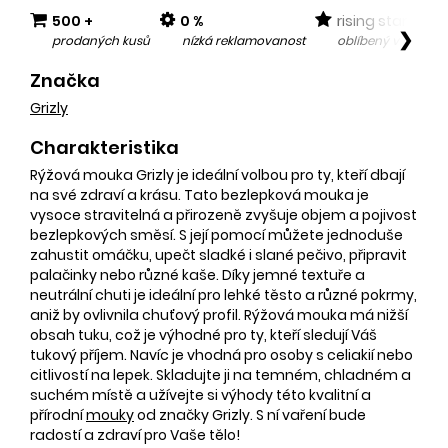
500 +
0 %
rising star
❯
prodaných kusů
nízká reklamovanost
oblíbený v posled
Značka
Grizly
Charakteristika
Rýžová mouka Grizly je ideální volbou pro ty, kteří dbají
na své zdraví a krásu. Tato bezlepková mouka je
vysoce stravitelná a přirozeně zvyšuje objem a pojivost
bezlepkových směsí. S její pomocí můžete jednoduše
zahustit omáčku, upečt sladké i slané pečivo, připravit
palačinky nebo různé kaše. Díky jemné textuře a
neutrální chuti je ideální pro lehké těsto a různé pokrmy,
aniž by ovlivnila chuťový profil. Rýžová mouka má nižší
obsah tuku, což je výhodné pro ty, kteří sledují Váš
tukový příjem. Navíc je vhodná pro osoby s celiakií nebo
citlivostí na lepek. Skladujte ji na temném, chladném a
suchém místě a užívejte si výhody této kvalitní a
přírodní
mouky
od značky Grizly. S ní vaření bude
radostí a zdraví pro Vaše tělo!