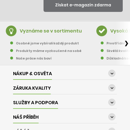
Vyznáme se v sortimentu
Vysoká 
❯
Osobně jsme vybírali každý produkt
Prvotřídní pě
Produkty máme vyzkoušené na sobě
Skvělá kvalit
Naše práce nás baví
Důkladná kon
NÁKUP & OSVĚTA

ZÁRUKA KVALITY

SLUŽBY A PODPORA

NÁŠ PŘÍBĚH
