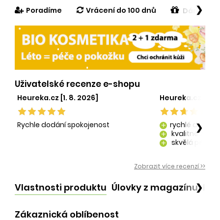
❯
Poradíme
Vrácení do 100 dnů
Dárek v h
Uživatelské recenze e-shopu
Heureka.cz [1. 8. 2026]
Heureka.cz [29. 
Rychle dodání spokojenost
rychlé dodání
❯
add
kvalitně zaba
add
skvělá péče o
add
kvalitní produ
add
Zobrazit více recenzí >>
Vlastnosti produktu
Úlovky z magazínu
Po
❯
Zákaznická oblíbenost