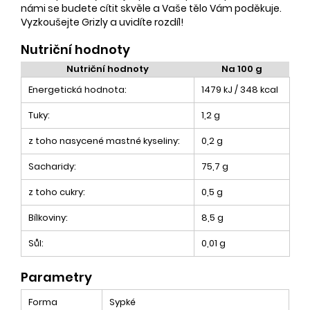
námi se budete cítit skvěle a Vaše tělo Vám poděkuje.
Vyzkoušejte Grizly a uvidíte rozdíl!
Nutriční hodnoty
Nutriční hodnoty
Na 100 g
Energetická hodnota:
1479 kJ / 348 kcal
Tuky:
1,2 g
z toho nasycené mastné kyseliny:
0,2 g
Sacharidy:
75,7 g
z toho cukry:
0,5 g
Bílkoviny:
8,5 g
Sůl:
0,01 g
Parametry
Forma
Sypké