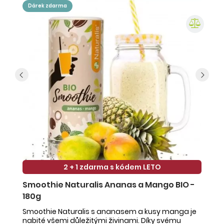
dárek zdarma
2 + 1 zdarma s kódem LETO
Smoothie Naturalis Ananas a Mango BIO -
S
180g
-
Smoothie Naturalis s ananasem a kusy manga je
Sm
nabité všemi důležitými živinami. Díky svému
ob