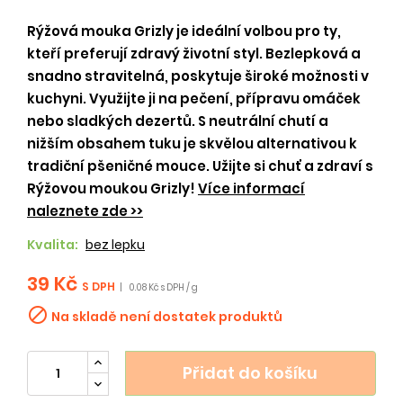
Rýžová mouka Grizly je ideální volbou pro ty,
kteří preferují zdravý životní styl. Bezlepková a
snadno stravitelná, poskytuje široké možnosti v
kuchyni. Využijte ji na pečení, přípravu omáček
nebo sladkých dezertů. S neutrální chutí a
nižším obsahem tuku je skvělou alternativou k
tradiční pšeničné mouce. Užijte si chuť a zdraví s
Rýžovou moukou Grizly!
Více informací
naleznete zde >>
Kvalita:
bez lepku
39 Kč
S DPH
|
0.08 Kč s DPH / g

Na skladě není dostatek produktů
Přidat do košíku