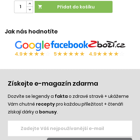
cena
Přidat do košíku

Jak nás hodnotíte
★
★
★
★
☆
★
★
★
★
★
★
★
★
★
☆
4.9
5
4.9
Získejte e-magazín zdarma
Dozvíte se legendy a
fakta
o zdravé stravě + ukážeme
Vám chutné
recepty
pro každou příležitost + čtenáři
získají dárky a
bonusy
.