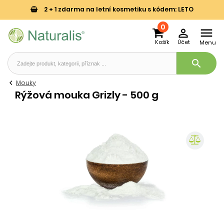
2 + 1 zdarma na letní kosmetiku s kódem: LETO
0


Košík
Účet
Menu
search
Mouky
Rýžová mouka Grizly - 500 g