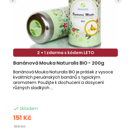
2 + 1 zdarma s kódem LETO
Banánová Mouka Naturalis BIO - 200g
K
Banánová Mouka Naturalis BIO je prášek z vysoce
Ko
kvalitních peruánských banánů s typickým
ná
aromatem. Použijte k dochucení a dosycení
mn
různých sladkých ...
vý

Skladem
151 Kč
1
Běžná
189 Kč