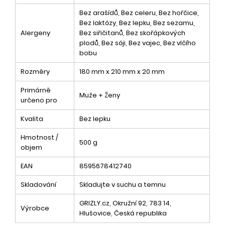
Bez arašídů, Bez celeru, Bez hořčice,
Bez laktózy, Bez lepku, Bez sezamu,
Alergeny
Bez siřičitanů, Bez skořápkových
plodů, Bez sóji, Bez vajec, Bez vlčího
bobu
Rozměry
180 mm x 210 mm x 20 mm
Primárně
Muže + Ženy
určeno pro
Kvalita
Bez lepku
Hmotnost /
500 g
objem
EAN
8595678412740
Skladování
Skladujte v suchu a temnu
GRIZLY.cz, Okružní 92, 783 14,
Výrobce
Hlušovice, Česká republika