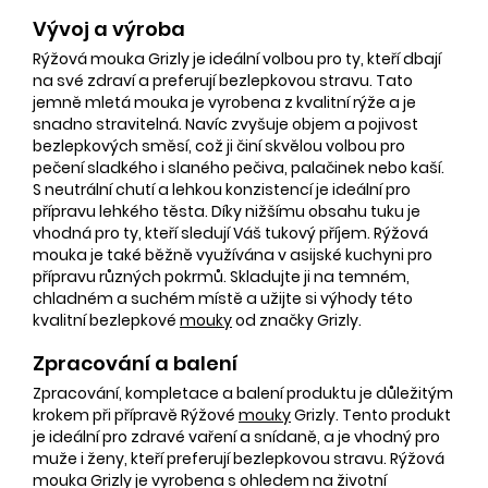
Vývoj a výroba
Rýžová mouka Grizly je ideální volbou pro ty, kteří dbají
na své zdraví a preferují bezlepkovou stravu. Tato
jemně mletá mouka je vyrobena z kvalitní rýže a je
snadno stravitelná. Navíc zvyšuje objem a pojivost
bezlepkových směsí, což ji činí skvělou volbou pro
pečení sladkého i slaného pečiva, palačinek nebo kaší.
S neutrální chutí a lehkou konzistencí je ideální pro
přípravu lehkého těsta. Díky nižšímu obsahu tuku je
vhodná pro ty, kteří sledují Váš tukový příjem. Rýžová
mouka je také běžně využívána v asijské kuchyni pro
přípravu různých pokrmů. Skladujte ji na temném,
chladném a suchém místě a užijte si výhody této
kvalitní bezlepkové
mouky
od značky Grizly.
Zpracování a balení
Zpracování, kompletace a balení produktu je důležitým
krokem při přípravě Rýžové
mouky
Grizly. Tento produkt
je ideální pro zdravé vaření a snídaně, a je vhodný pro
muže i ženy, kteří preferují bezlepkovou stravu. Rýžová
mouka Grizly je vyrobena s ohledem na životní