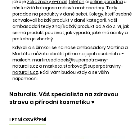
jako je
zákaznický e-mail
,
telefon
či
online poradna
u
nás každá kategorie má své ambasadory. Tedy
poradce na produkty v dané sekci. Kolegy, kteří osobně
schvalovali každý produkt v dané kategorii. Naši
ambasadoři tedy znají každý produkt od A do Z. Ví, jak
se má produkt používat, jak vypadá, jaké má účinky a
pro koho je vhodný.
Kdykoli a s čímkoli se na naše ambasadory Martina a
Markétu můžete obrátit přímo na jejich osobních e-
mailech:
martin.sedlacek@superpotraviny-
naturalis.cz
a
marketa.storkova@superpotraviny-
naturalis.cz
. Rádi Vám budou vždy a se vším
nápomocni.
Naturalis. Váš specialista na zdravou
stravu a přírodní kosmetiku ♥️
LETNÍ OSVĚŽENÍ