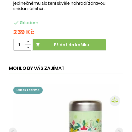
jedinečnému složení skvěle nahradí zdravou
ne
snídani či lehčí ...
na

Skladem
239 Kč
2
Přidat do košíku

MOHLO BY VÁS ZAJÍMAT
dárek zdarma