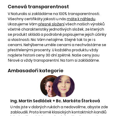
Cenová transparentnost
V Naturalis si zakládáme na 100% transparentnosti.
Všechny certifikáty jakosti u nás
máte k náhledu
.
Ukazujeme Vám
přesné složení
všech našich výrobků
včetně charakteristiky jednotlivých složek, ze kterých
se produkt skládá a podrobně popisujeme jejich účinky
a vlastnosti. Nic Vám netajíme. Stejně tak to je i s
cenami. Nehýbeme uměle cenami a nechvástáme se
přestřelenými procenty. U každého produktu vždy
najdete historii ceny 30 dní zpětně. Naše ceny jsou
férové a vždy transparentní. Na tom si zakládáme.
Ambasadoři kategorie
Ing. Martin Sedláček + Bc. Markéta Štorková
U nás jste v dobrých rukách a nedovolíme, abyste zde
zabloudili. Proto kromě klasických kontaktních kanálů