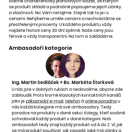
včetně charakteristiky jednotlivých složek, ze kterých
se produkt skládá a podrobně popisujeme jejich účinky
a vlastnosti. Nic Vám netajíme. Stejně tak to je i s
cenami. Nehýbeme uměle cenami a nechvástáme se
přestřelenými procenty. U každého produktu vždy
najdete historii ceny 30 dní zpětně. Naše ceny jsou
férové a vždy transparentní. Na tom si zakládáme.
Ambasadoři kategorie
Ing. Martin Sedláček + Bc. Markéta Štorková
U nás jste v dobrých rukách a nedovolíme, abyste zde
zabloudili. Proto kromě klasických kontaktních kanálů
jako je
zákaznický e-mail
,
telefon
či
online poradna
u
nás každá kategorie má své ambasadory. Tedy
poradce na produkty v dané sekci. Kolegy, kteří osobně
schvalovali každý produkt v dané kategorii. Naši
ambasadoři tedy znají každý produkt od A do Z. Ví, jak
se má produkt používat, jak vypadá, jaké má účinky a