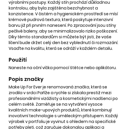
výrobními postupy. Každý stín prochází důkladnou
kontrolou, aby byla zajištěna bezchybnost a
konzistence. V čistém a hygienickém prostředí se mísí
krémově pudrová textura, která poskytuje intenzivní
barvu již při prvním nanesení. Po zpracování jsou stíny
pečlivě baleny, aby se minimalizovalo riziko poškození.
Díky těmto standardům si můžete být jisti, že vaše
líčení bude držet celý den bez vyblednutí či rozmazání.
Vsaďte na kvalitu, která se odráží v každém detailu.
Použití
Naneste na oční víčka pomocí štětce nebo aplikátoru.
Popis značky
Make Up For Ever je renomovaná značka, která se
zrodila v srdci Paříže a rychle si získala prestiž mezi
profesionálními vizážisty a kosmetickými nadšenci po
celém světě. Zaměřuje se na vytváření vysoce
kvalitních make-upových produktů, které kombinují
inovativní technologie s uměleckým přístupem. Každý
výrobek v portfoliu je vyvinut s ohledem na specifické
potřeby pleti, což zaručuje dokonalou aplikaci a