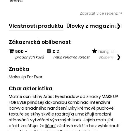
krému
Zobrazit více recenzí >>
Vlastnosti produktu
Úlovky z magazínu
Po
❯
Zákaznická oblíbenost
500 +
0 %
rising star
❯
prodaných kusů
nízká reklamovanost
oblíbený v posled
Značka
Make Up For Ever
Charakteristika
Matné oční stíny Artist Eyeshadow od značky MAKE UP
FOR EVER přinášejí dokonalou kombinaci intenzivní
barvy a snadného nanášení. Díky krémově pudrové
textuře se stíny skvěle roztírají a umožňují precizní
stínování i vytváření výrazných linek. Jejich matující
efekt zajišťuje, že
líčení
zůstává svěží a bez vyblednutí