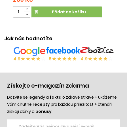
Přidat do košíku

Jak nás hodnotíte
★
★
★
★
☆
★
★
★
★
★
★
★
★
★
☆
4.9
5
4.9
Získejte e-magazín zdarma
Dozvíte se legendy a
fakta
o zdravé stravě + ukážeme
Vám chutné
recepty
pro každou příležitost + čtenáři
získají dárky a
bonusy
.