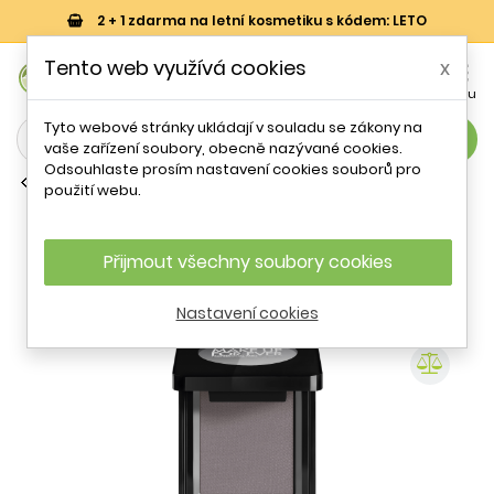
2 + 1 zdarma na letní kosmetiku s kódem: LETO
0
Tento web využívá cookies
x


Košík
Účet
Menu
Tyto webové stránky ukládají v souladu se zákony na
search
vaše zařízení soubory, obecně nazývané cookies.
Odsouhlaste prosím nastavení cookies souborů pro
Matné oční stíny
použití webu.
Matné oční stíny Artist (Matte Mono
Shadow) Make Up For Ever / Odstín:
500 - 2 g
Přijmout všechny soubory cookies
Nastavení cookies
- 19 %