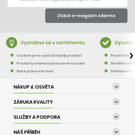
Vyznáme se v sortimentu
Vysoká 
❯
Osobně jsme vybírali každý produkt
Prvotřídní pě
Produkty máme vyzkoušené na sobě
Skvělá kvalit
Naše práce nás baví
Důkladná kon
NÁKUP & OSVĚTA

ZÁRUKA KVALITY

SLUŽBY A PODPORA

NÁŠ PŘÍBĚH
