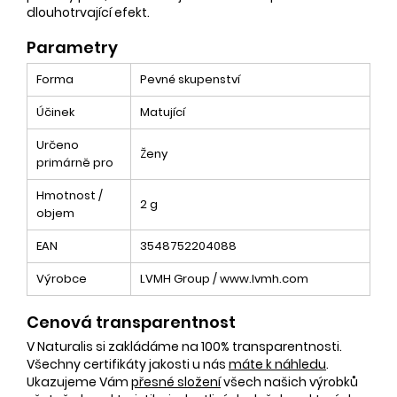
dlouhotrvající efekt.
Parametry
Forma
Pevné skupenství
Účinek
Matující
Určeno
Ženy
primárně pro
Hmotnost /
2 g
objem
EAN
3548752204088
Výrobce
LVMH Group / www.lvmh.com
Cenová transparentnost
V Naturalis si zakládáme na 100% transparentnosti.
Všechny certifikáty jakosti u nás
máte k náhledu
.
Ukazujeme Vám
přesné složení
všech našich výrobků