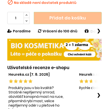

Na skladě není dostatek produktů
Přidat do košíku
❯
Poradíme
Vrácení do 100 dnů
Dárek v h
Uživatelské recenze e-shopu
Heureka.cz [7. 8. 2026]
Heureka.cz [1. 8.
Produkty jsou v bio kvalitě?
Rychle dodání sp
Strašně nepříjemný smrad,
❯
obzvlášť konopná mast na ruce,
připomíná rybí mast, velice
nepříjemný odér i u pleťové ho