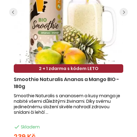
2 + 1 zdarma s kódem LETO
Smoothie Naturalis Ananas a Mango BIO -
S
180g
-
Smoothie Naturalis s ananasem a kusy manga je
Sm
nabité všemi důležitými živinami. Díky svému
ob
jedinečnému složení skvěle nahradí zdravou
ne
snídani či lehčí ...
na

Skladem
239 Kč
2