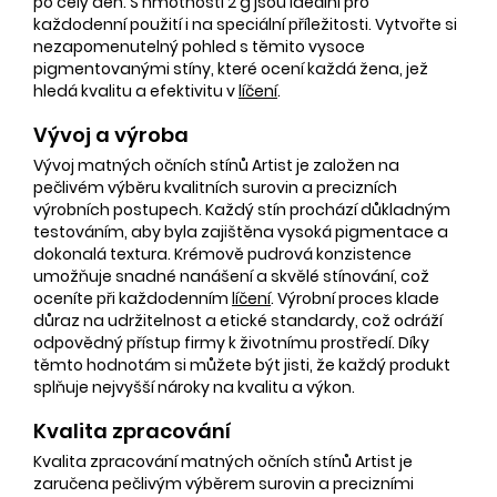
po celý den. S hmotností 2 g jsou ideální pro
každodenní použití i na speciální příležitosti. Vytvořte si
nezapomenutelný pohled s těmito vysoce
pigmentovanými stíny, které ocení každá žena, jež
hledá kvalitu a efektivitu v
líčení
.
Vývoj a výroba
Vývoj matných očních stínů Artist je založen na
pečlivém výběru kvalitních surovin a precizních
výrobních postupech. Každý stín prochází důkladným
testováním, aby byla zajištěna vysoká pigmentace a
dokonalá textura. Krémově pudrová konzistence
umožňuje snadné nanášení a skvělé stínování, což
oceníte při každodenním
líčení
. Výrobní proces klade
důraz na udržitelnost a etické standardy, což odráží
odpovědný přístup firmy k životnímu prostředí. Díky
těmto hodnotám si můžete být jisti, že každý produkt
splňuje nejvyšší nároky na kvalitu a výkon.
Kvalita zpracování
Kvalita zpracování matných očních stínů Artist je
zaručena pečlivým výběrem surovin a precizními