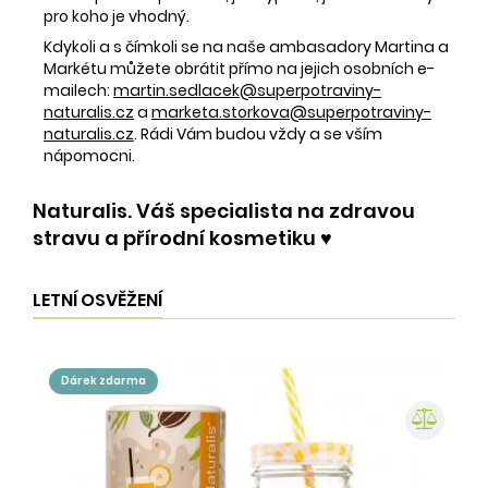
pro koho je vhodný.
Kdykoli a s čímkoli se na naše ambasadory Martina a
Markétu můžete obrátit přímo na jejich osobních e-
mailech:
martin.sedlacek@superpotraviny-
naturalis.cz
a
marketa.storkova@superpotraviny-
naturalis.cz
. Rádi Vám budou vždy a se vším
nápomocni.
Naturalis. Váš specialista na zdravou
stravu a přírodní kosmetiku ♥️
LETNÍ OSVĚŽENÍ
dárek zdarma