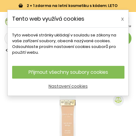
2 + 1 zdarma na letní kosmetiku s kódem: LETO
0
Tento web využívá cookies
x


Košík
Účet
Menu
Tyto webové stránky ukládají v souladu se zákony na
search
vaše zařízení soubory, obecně nazývané cookies.
Odsouhlaste prosím nastavení cookies souborů pro
Make-up
použití webu.
Protivráskový make-up Le Teint (Anti-
Aging Foundation) Sisley / Odstín:
Vanilla - 30 ml
Přijmout všechny soubory cookies
Nastavení cookies
- 52 %