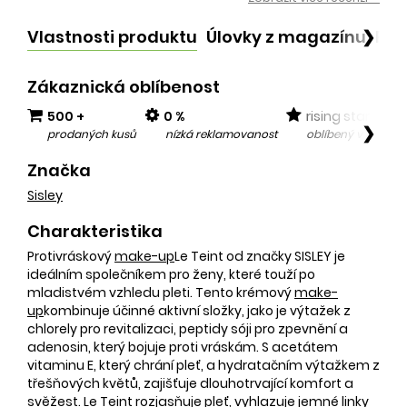
Vlastnosti produktu
Úlovky z magazínu
Po
❯
Zákaznická oblíbenost
500 +
0 %
rising star
❯
prodaných kusů
nízká reklamovanost
oblíbený v posled
Značka
Sisley
Charakteristika
Protivráskový
make-up
Le Teint od značky SISLEY je
ideálním společníkem pro ženy, které touží po
mladistvém vzhledu pleti. Tento krémový
make-
up
kombinuje účinné aktivní složky, jako je výtažek z
chlorely pro revitalizaci, peptidy sóji pro zpevnění a
adenosin, který bojuje proti vráskám. S acetátem
vitaminu E, který chrání pleť, a hydratačním výtažkem z
třešňových květů, zajišťuje dlouhotrvající komfort a
svěžest. Le Teint rozjasňuje pleť, vyhlazuje jemné linky