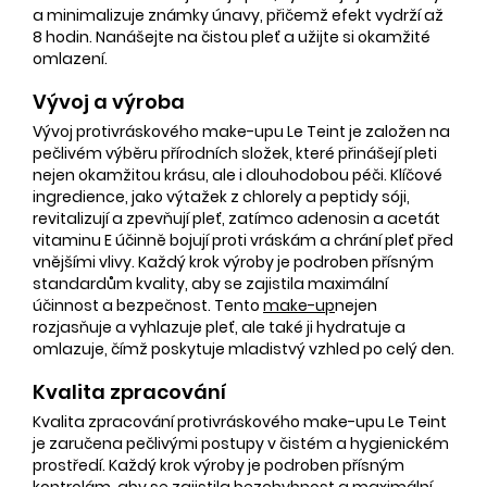
a minimalizuje známky únavy, přičemž efekt vydrží až
8 hodin. Nanášejte na čistou pleť a užijte si okamžité
omlazení.
Vývoj a výroba
Vývoj protivráskového make-upu Le Teint je založen na
pečlivém výběru přírodních složek, které přinášejí pleti
nejen okamžitou krásu, ale i dlouhodobou péči. Klíčové
ingredience, jako výtažek z chlorely a peptidy sóji,
revitalizují a zpevňují pleť, zatímco adenosin a acetát
vitaminu E účinně bojují proti vráskám a chrání pleť před
vnějšími vlivy. Každý krok výroby je podroben přísným
standardům kvality, aby se zajistila maximální
účinnost a bezpečnost. Tento
make-up
nejen
rozjasňuje a vyhlazuje pleť, ale také ji hydratuje a
omlazuje, čímž poskytuje mladistvý vzhled po celý den.
Kvalita zpracování
Kvalita zpracování protivráskového make-upu Le Teint
je zaručena pečlivými postupy v čistém a hygienickém
prostředí. Každý krok výroby je podroben přísným
kontrolám, aby se zajistila bezchybnost a maximální