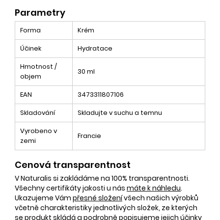
Parametry
Forma
Krém
Účinek
Hydratace
Hmotnost /
30 ml
objem
EAN
3473311807106
Skladování
Skladujte v suchu a temnu
Vyrobeno v
Francie
zemi
Cenová transparentnost
V Naturalis si zakládáme na 100% transparentnosti.
Všechny certifikáty jakosti u nás
máte k náhledu
.
Ukazujeme Vám
přesné složení
všech našich výrobků
včetně charakteristiky jednotlivých složek, ze kterých
se produkt skládá a podrobně popisujeme jejich účinky