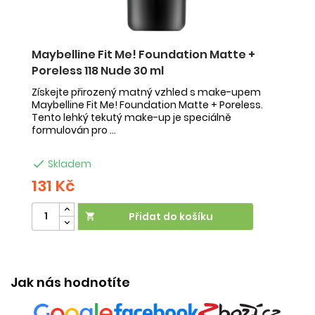
Maybelline Fit Me! Foundation Matte +
U
Poreless 118 Nude 30 ml
s
B
Získejte přirozený matný vzhled s make-upem
Maybelline Fit Me! Foundation Matte + Poreless.
Re
Tento lehký tekutý make-up je speciálně
do
formulován pro ...
od
dr

Skladem
131 Kč
8
Přidat do košíku

Ú
Jak nás hodnotíte