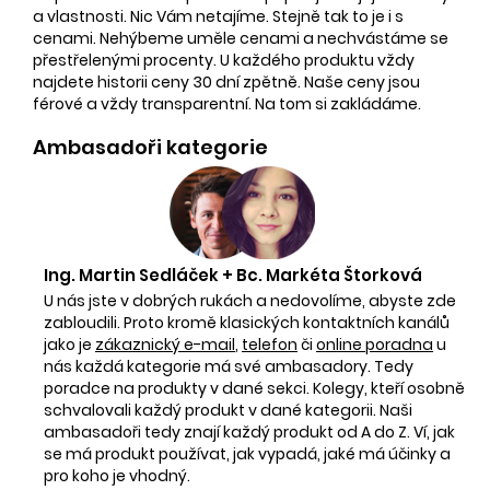
a vlastnosti. Nic Vám netajíme. Stejně tak to je i s
cenami. Nehýbeme uměle cenami a nechvástáme se
přestřelenými procenty. U každého produktu vždy
najdete historii ceny 30 dní zpětně. Naše ceny jsou
férové a vždy transparentní. Na tom si zakládáme.
Ambasadoři kategorie
Ing. Martin Sedláček + Bc. Markéta Štorková
U nás jste v dobrých rukách a nedovolíme, abyste zde
zabloudili. Proto kromě klasických kontaktních kanálů
jako je
zákaznický e-mail
,
telefon
či
online poradna
u
nás každá kategorie má své ambasadory. Tedy
poradce na produkty v dané sekci. Kolegy, kteří osobně
schvalovali každý produkt v dané kategorii. Naši
ambasadoři tedy znají každý produkt od A do Z. Ví, jak
se má produkt používat, jak vypadá, jaké má účinky a
pro koho je vhodný.