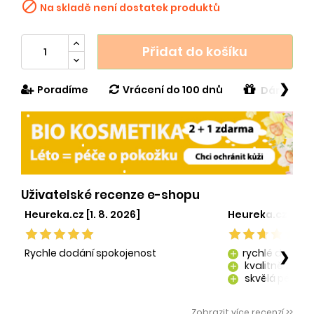

Na skladě není dostatek produktů
Přidat do košíku
❯
Poradíme
Vrácení do 100 dnů
Dárek v h
Uživatelské recenze e-shopu
Heureka.cz [1. 8. 2026]
Heureka.cz [29. 
Rychle dodání spokojenost
rychlé dodání
❯
add
kvalitně zaba
add
skvělá péče o
add
kvalitní produ
add
Zobrazit více recenzí >>