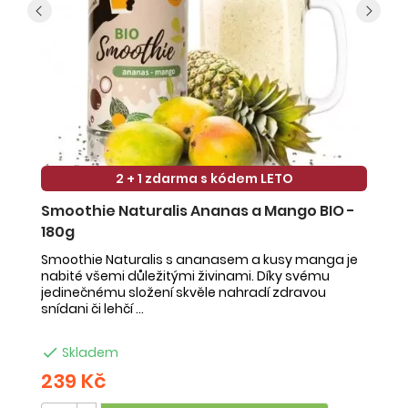
2 + 1 zdarma s kódem LETO
Smoothie Naturalis Ananas a Mango BIO -
S
180g
-
Smoothie Naturalis s ananasem a kusy manga je
Sm
nabité všemi důležitými živinami. Díky svému
ob
jedinečnému složení skvěle nahradí zdravou
ne
snídani či lehčí ...
na

Skladem
239 Kč
2