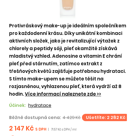
Protivráskový make-up je ideálním společníkem
pro každodenní krásu. Díky unikátní kombinaci
aktivních složek, jako je revitalizující výtažek z
chlorely a peptidy sóji, pleť okamžitě získává
mladistvý vzhled. Adenosine a vitamin E chrání
pleť před stárnutím, zatímco extrakt z
třešňových květů zajišťuje potřebnou hydrataci.
S tímto make-upem se můžete těšit na
rozjasněnou, vyhlazenou pleť, která vydrží až 8
hodin.
Více informací naleznete zde >>
Účinek:
hydratace
Běžně dostupná cena:
4 429 Kč
Ušetříte: 2 282 Kč
2 147 Kč
S DPH
|
71.57 Kč s DPH / ml