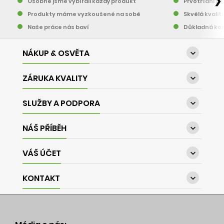
❯
Osobně jsme vybírali každý produkt
Prvotřídní pě
Produkty máme vyzkoušené na sobě
Skvělá kvalit
Naše práce nás baví
Důkladná kon
NÁKUP & OSVĚTA

ZÁRUKA KVALITY

SLUŽBY A PODPORA

NÁŠ PŘÍBĚH

VÁŠ ÚČET

KONTAKT
