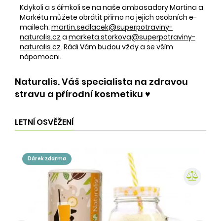
Kdykoli a s čímkoli se na naše ambasadory Martina a
Markétu můžete obrátit přímo na jejich osobních e-
mailech:
martin.sedlacek@superpotraviny-
naturalis.cz
a
marketa.storkova@superpotraviny-
naturalis.cz
. Rádi Vám budou vždy a se vším
nápomocni.
Naturalis. Váš specialista na zdravou
stravu a přírodní kosmetiku ♥️
LETNÍ OSVĚŽENÍ
dárek zdarma