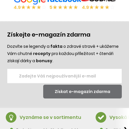
★
★
★
★
☆
★
★
★
★
★
★
★
★
★
☆
4.9
5
4.9
Získejte e-magazín zdarma
Dozvíte se legendy a
fakta
o zdravé stravě + ukážeme
Vám chutné
recepty
pro každou příležitost + čtenáři
získají dárky a
bonusy
.
Vyznáme se v sortimentu
Vysoká 