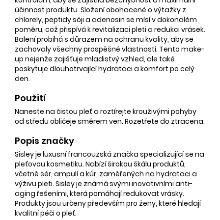
účinnost produktu. Složení obohacené o výtažky z
chlorely, peptidy sóji a adenosin se mísí v dokonalém
poměru, což přispívá k revitalizaci pleti a redukci vrásek.
Balení probíhá s důrazem na ochranu kvality, aby se
zachovaly všechny prospěšné vlastnosti. Tento make-
up nejenže zajišťuje mladistvý vzhled, ale také
poskytuje dlouhotrvající hydrataci a komfort po celý
den.
Použití
Naneste na čistou pleť a roztírejte krouživými pohyby
od středu obličeje směrem ven. Rozetřete do ztracena.
Popis značky
Sisley je luxusní francouzská značka specializující se na
pleťovou kosmetiku. Nabízí širokou škálu produktů,
včetně sér, ampulí a kúr, zaměřených na hydrataci a
výživu pleti. Sisley je známá svými inovativními anti-
aging řešeními, která pomáhají redukovat vrásky.
Produkty jsou určeny především pro ženy, které hledají
kvalitní péči o pleť.