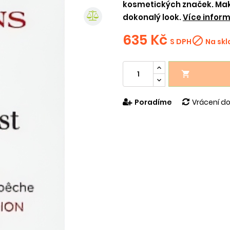
kosmetických značek. Mak
dokonalý look.
Více inform
635 Kč

S DPH
Na sk

Poradíme
Vrácení do