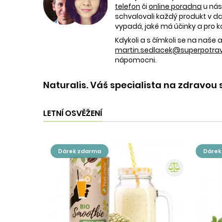
telefon
či
online poradna
u nás
schvalovali každý produkt v dan
vypadá, jaké má účinky a pro k
Kdykoli a s čímkoli se na naš
martin.sedlacek@superpotravi
nápomocni.
Naturalis. Váš specialista na zdravou 
LETNÍ OSVĚŽENÍ
dárek zdarma
dáre