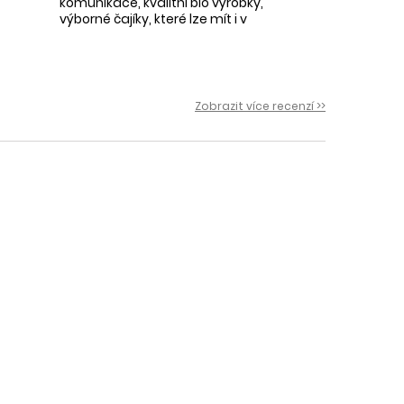
komunikace, kvalitní bio výrobky,
výborné čajíky, které lze mít i v
krásné praktické dóze-lze použít i
na super praktické dárečky:-)
Zobrazit více recenzí >>