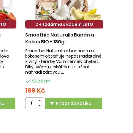
ETO
2 + 1 zdarma s kódem LETO
a
Smoothie Naturalis Banán a
Kokos BIO - 180g
hod a
Smoothie Naturalis s banánem a
slova
kokosem obsahuje nepostradatelné
ky
živiny, které by Vám neměly chybět.
ou
Díky svému unikátnímu složení
nahradí zdravou ...

Skladem
199 Kč
ku
Přidat do košíku
