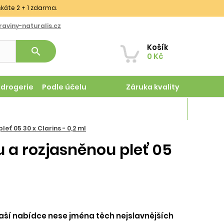
skáte 2 + 1 zdarma.
aviny-naturalis.cz
Košík
search
0 Kč
odrogerie
Podle účelu
Záruka kvality
Magazín
ť 05 30 x Clarins - 0,2 ml
 a rozjasněnou pleť 05
aší nabídce nese jména těch nejslavnějších