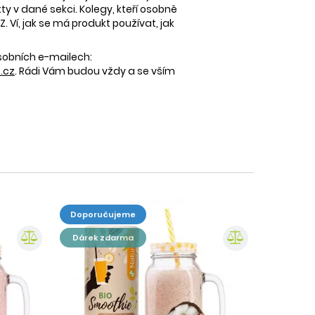
 v dané sekci. Kolegy, kteří osobně
 Ví, jak se má produkt používat, jak
osobních e-mailech:
.cz
. Rádi Vám budou vždy a se vším
doporučujeme
dárek zdarma