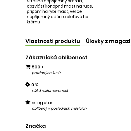
Strašně nepříjemný smrad,
obzvlášť konopná mast na ruce,
připomíná rybí mast, velice
nepříjemný odér i u pleťové ho
krému
Vlastnosti produktu
Úlovky z magaz
Zákaznická oblíbenost
500 +
prodaných kusů
0 %
nízká reklamovanost
rising star
oblíbený v posledních měsících
Značka