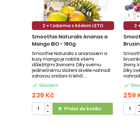
2 + 1 zdarma s kódem LETO
2 
Smoothie Naturalis Ananas a
Smooth
Mango BIO - 180g
Brusin
Smoothie Naturalis s ananasem a
Smoothi
kusy manga je nabité všemi
brusin
důležitými živinami. Díky svému
živiny,
jedinečnému složení skvěle nahradí
Díky sv
zdravou snídani či lehčí ...
nahradí

Skladem

Skl
239 Kč
259 
Přidat do košíku
