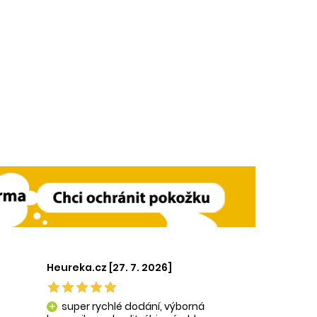
Heureka.cz [27. 7. 2026]
super rychlé dodání, výborná
add