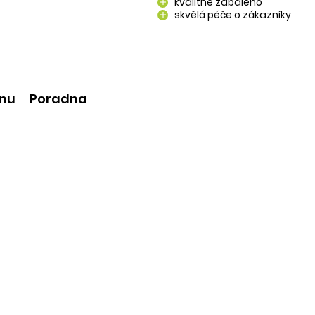
kvalitně zabaleno
add
skvělá péče o zákazníky
add
kvalitní produkty
add
ínu
Poradna