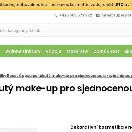
bjednejte libovolnou letní ochranou kosmetiku, zadejte kód:
LETO
a zí
+420 603 572 972
info@superpotr
y
Bylinné tinktury
Nápoje
Mateřství
Domácnost
Ek
ilky Boost Capsules tekutý make-up pro sjednocenou a rozjasněnou ple
kutý make-up pro sjednocenou
Dekorativní kosmetika v n