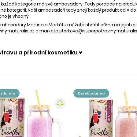
 každá kategorie má své ambasadory. Tedy poradce na produkty
é kategorii. Naši ambasadoři tedy znají každý produkt od A do Z.
oho je vhodný.
e ambasadory Martina a Markétu můžete obrátit přímo na jejich 
ny-naturalis.cz
a
marketa.storkova@superpotraviny-naturalis
stravu a přírodní kosmetiku ♥️
k zdarma
dárek zdarma