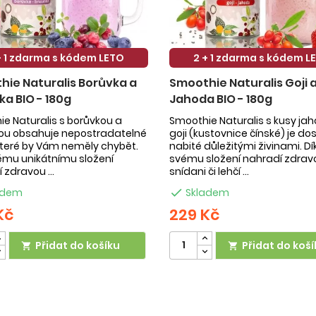
+ 1 zdarma s kódem LETO
2 + 1 zdarma s kódem L
ie Naturalis Borůvka a
Smoothie Naturalis Goji 
ka BIO - 180g
Jahoda BIO - 180g
e Naturalis s borůvkou a
Smoothie Naturalis s kusy ja
kou obsahuje nepostradatelné
goji (kustovnice čínské) je do
 které by Vám neměly chybět.
nabité důležitými živinami. Dí
ému unikátnímu složení
svému složení nahradí zdrav
 zdravou ...
snídani či lehčí ...
adem

Skladem
Kč
229 Kč
Přidat do košíku
Přidat do koší

