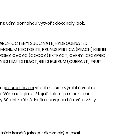
ins vám pomohou vytvořit dokonalý look.
M STARCH OCTENYLSUCCINATE, HYDROGENATED
DIMONIUM HECTORITE, PRUNUS PERSICA (PEACH) KERNEL
OBROMA CACAO (COCOA) EXTRACT, CAPRYLIC/CAPRIC
SIS LEAF EXTRACT, RIBES RUBRUM (CURRANT) FRUIT
ám
přesné složení
všech našich výrobků včetně
c Vám netajíme. Stejně tak to je i s cenami.
30 dní zpětně. Naše ceny jsou férové a vždy
tních kanálů jako je
zákaznický e-mail
,