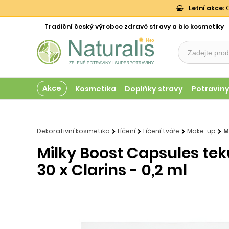
Letní akce:
O
Tradiční český výrobce zdravé stravy a bio kosmetiky
Akce
Kosmetika
Doplňky stravy
Potravin
Dekorativní kosmetika
Líčení
Líčení tváře
Make-up
M
Milky Boost Capsules te
30 x Clarins - 0,2 ml