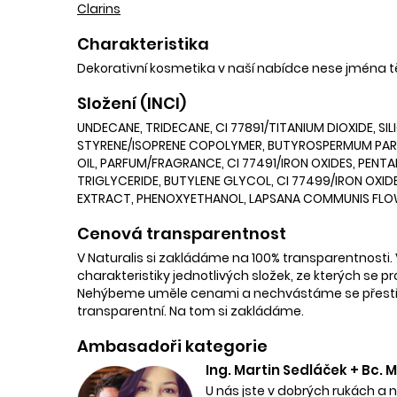
Clarins
Charakteristika
Dekorativní kosmetika v naší nabídce nese jména 
Složení (INCI)
UNDECANE, TRIDECANE, CI 77891/TITANIUM DIOXIDE, 
STYRENE/ISOPRENE COPOLYMER, BUTYROSPERMUM PARKII 
OIL, PARFUM/FRAGRANCE, CI 77491/IRON OXIDES, P
TRIGLYCERIDE, BUTYLENE GLYCOL, CI 77499/IRON OXID
EXTRACT, PHENOXYETHANOL, LAPSANA COMMUNIS FLOW
Cenová transparentnost
V Naturalis si zakládáme na 100% transparentnosti. 
charakteristiky jednotlivých složek, ze kterých se p
Nehýbeme uměle cenami a nechvástáme se přestřele
transparentní. Na tom si zakládáme.
Ambasadoři kategorie
Ing. Martin Sedláček + Bc.
U nás jste v dobrých rukách a 