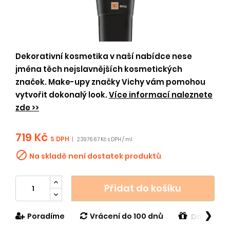
Dekorativní kosmetika v naší nabídce nese
jména těch nejslavnějších kosmetických
značek. Make-upy značky Vichy vám pomohou
vytvořit dokonalý look.
Více informací naleznete
zde >>
719 Kč
S DPH
|
23976.67 Kč s DPH / ml

Na skladě není dostatek produktů
Přidat do košíku
❯
Poradíme
Vrácení do 100 dnů
Dárek v h