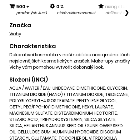
500 +
0 %
rising star
❯
prodaných kusů
nízká reklamovanost
oblíbený v posled
Značka
Vichy
Charakteristika
Dekorativní kosmetika v naší nabídce nese jména těch
nejslavnějších kosmetických značek. Make-upy značky
Vichy vám pomohou vytvořit dokonalý look.
Složení (INCI)
AQUA / WATER / EAU, UNDECANE, DIMETHICONE, GLYCERIN,
TITANIUM DIOXIDE (NANO) / TITANIUM DIOXIDE, TRIDECANE,
POLYGLYCERYL-4 ISOSTEARATE, PENTYLENE GLYCOL,
CETYL PEG/PPG-10/1 DIMETHICONE, HEXYL LAURATE,
MAGNESIUM SULFATE, DISTEARDIMONIUM HECTORITE,
STEARIC ACID, TRIHYDROXYSTEARIN, SILICA SILYLATE,
SILICA, HELIANTHUS ANNUUS SEED OIL / SUNFLOWER SEED
OIL, CELLULOSE GUM, ALUMINUM HYDROXIDE, DISODIUM
STEAROYL GLUTAMATE, TOCOPHEROL, VITREOSCILLA