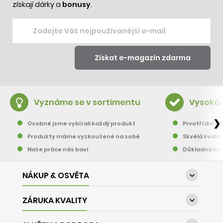
získají dárky a
bonusy
.
Vyznáme se v sortimentu
Vysoká 
❯
Osobně jsme vybírali každý produkt
Prvotřídní pě
Produkty máme vyzkoušené na sobě
Skvělá kvalit
Naše práce nás baví
Důkladná kon
NÁKUP & OSVĚTA

ZÁRUKA KVALITY
