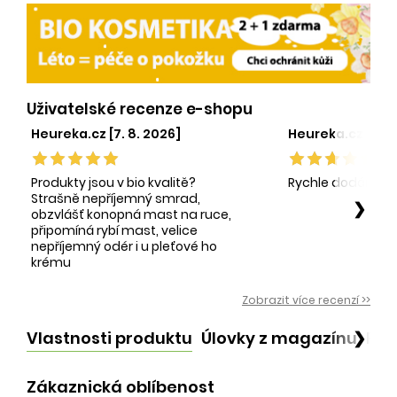
Uživatelské recenze e-shopu
Heureka.cz [7. 8. 2026]
Heureka.cz [1. 8.
Produkty jsou v bio kvalitě?
Rychle dodání sp
Strašně nepříjemný smrad,
❯
obzvlášť konopná mast na ruce,
připomíná rybí mast, velice
nepříjemný odér i u pleťové ho
krému
Zobrazit více recenzí >>
Vlastnosti produktu
Úlovky z magazínu
Po
❯
Zákaznická oblíbenost