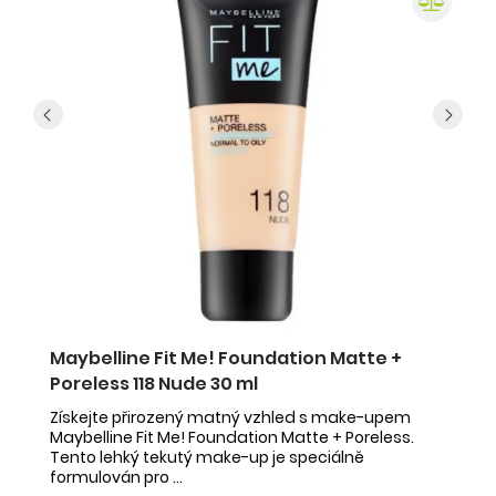
Maybelline Fit Me! Foundation Matte +
U
Poreless 118 Nude 30 ml
s
B
Získejte přirozený matný vzhled s make-upem
Maybelline Fit Me! Foundation Matte + Poreless.
Re
Tento lehký tekutý make-up je speciálně
do
formulován pro ...
od