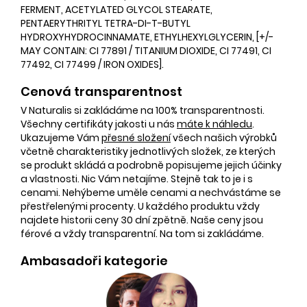
FERMENT, ACETYLATED GLYCOL STEARATE,
PENTAERYTHRITYL TETRA-DI-T-BUTYL
HYDROXYHYDROCINNAMATE, ETHYLHEXYLGLYCERIN, [+/-
MAY CONTAIN: CI 77891 / TITANIUM DIOXIDE, CI 77491, CI
77492, CI 77499 / IRON OXIDES].
Cenová transparentnost
V Naturalis si zakládáme na 100% transparentnosti.
Všechny certifikáty jakosti u nás
máte k náhledu
.
Ukazujeme Vám
přesné složení
všech našich výrobků
včetně charakteristiky jednotlivých složek, ze kterých
se produkt skládá a podrobně popisujeme jejich účinky
a vlastnosti. Nic Vám netajíme. Stejně tak to je i s
cenami. Nehýbeme uměle cenami a nechvástáme se
přestřelenými procenty. U každého produktu vždy
najdete historii ceny 30 dní zpětně. Naše ceny jsou
férové a vždy transparentní. Na tom si zakládáme.
Ambasadoři kategorie