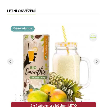
LETNÍ OSVĚŽENÍ
dárek zdarma
2 + 1 zdarma s kódem LETO