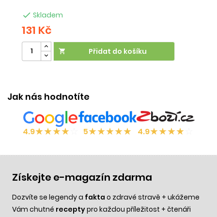
dr

Skladem
131 Kč
8
Přidat do košíku

Ú
Jak nás hodnotíte
★
★
★
★
☆
★
★
★
★
★
★
★
★
★
☆
4.9
5
4.9
Získejte e-magazín zdarma
Dozvíte se legendy a
fakta
o zdravé stravě + ukážeme
Vám chutné
recepty
pro každou příležitost + čtenáři