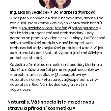
Ing. Martin Sedláček + Bc. Markéta Štorková
U nás jste v dobrých rukách a nedovolíme, abyste zde
zabloudili. Proto kromě klasických kontaktních kanálů
jako je
zákaznický e-mail
,
telefon
či
online poradna
u
nás každá kategorie má své ambasadory. Tedy
poradce na produkty v dané sekci. Kolegy, kteří osobně
schvalovali každý produkt v dané kategorii. Naši
ambasadoři tedy znají každý produkt od A do Z. Ví, jak
se má produkt používat, jak vypadá, jaké má účinky a
pro koho je vhodný.
Kdykoli a s čímkoli se na naše ambasadory Martina a
Markétu můžete obrátit přímo na jejich osobních e-
mailech:
martin.sedlacek@superpotraviny-
naturalis.cz
a
marketa.storkova@superpotraviny-
naturalis.cz
. Rádi Vám budou vždy a se vším
nápomocni.
Naturalis. Váš specialista na zdravou
stravu a přírodní kosmetiku ♥️