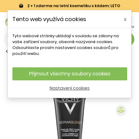
2 + 1 zdarma na letní kosmetiku s kódem: LETO
0
Tento web využívá cookies
x


Košík
Účet
Menu
Tyto webové stránky ukládají v souladu se zákony na
search
vaše zařízení soubory, obecně nazývané cookies.
Odsouhlaste prosím nastavení cookies souborů pro
Make-up
použití webu.
Dermablend Fluid Corrective
Foundation 16HR tekutý make-up
proti nedokonalostem pleti 30 Beige
Přijmout všechny soubory cookies
Vichy - 30 ml
Nastavení cookies