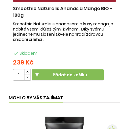
Smoothie Naturalis Ananas a Mango BIO -
S
180g
-
Smoothie Naturalis s ananasem a kusy manga je
Sm
nabité všemi důležitými živinami. Díky svému
ob
jedinečnému složení skvěle nahradí zdravou
ne
snídani či lehčí ...
na

Skladem
239 Kč
2
Přidat do košíku

MOHLO BY VÁS ZAJÍMAT