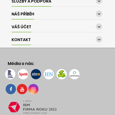
SLUŽBY A PODPORA

NÁŠ PŘÍBĚH

VÁŠ ÚČET

KONTAKT

Média o nás: