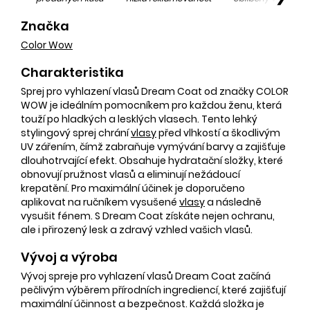
Značka
Color Wow
Charakteristika
Sprej pro vyhlazení vlasů Dream Coat od značky COLOR
WOW je ideálním pomocníkem pro každou ženu, která
touží po hladkých a lesklých vlasech. Tento lehký
stylingový sprej chrání
vlasy
před vlhkostí a škodlivým
UV zářením, čímž zabraňuje vymývání barvy a zajišťuje
dlouhotrvající efekt. Obsahuje hydratační složky, které
obnovují pružnost vlasů a eliminují nežádoucí
krepatění. Pro maximální účinek je doporučeno
aplikovat na ručníkem vysušené
vlasy
a následně
vysušit fénem. S Dream Coat získáte nejen ochranu,
ale i přirozený lesk a zdravý vzhled vašich vlasů.
Vývoj a výroba
Vývoj spreje pro vyhlazení vlasů Dream Coat začíná
pečlivým výběrem přírodních ingrediencí, které zajišťují
maximální účinnost a bezpečnost. Každá složka je