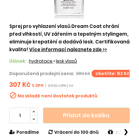
Sprej pro vyhlazení vlasů Dream Coat chrání
před vlhkostí, UV zářením a tepelným stylingem,
eliminuje krepatění a dodává lesk. Certifikovaná
kvalita!
Více informací naleznete zde >>
Účinek:
hydratace
•
lesk vlasů
Doporučená prodejní cena:
389 Kč
Ušetříte: 82 Kč
307 Kč
S DPH
|
6.15 Kč s DPH / ml

Na skladě není dostatek produktů
Přidat do košíku
❯
Poradíme
Vrácení do 100 dnů
Dárek v h