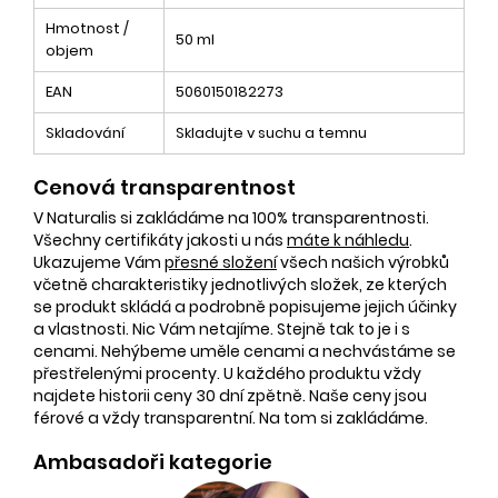
Hmotnost /
50 ml
objem
EAN
5060150182273
Skladování
Skladujte v suchu a temnu
Cenová transparentnost
V Naturalis si zakládáme na 100% transparentnosti.
Všechny certifikáty jakosti u nás
máte k náhledu
.
Ukazujeme Vám
přesné složení
všech našich výrobků
včetně charakteristiky jednotlivých složek, ze kterých
se produkt skládá a podrobně popisujeme jejich účinky
a vlastnosti. Nic Vám netajíme. Stejně tak to je i s
cenami. Nehýbeme uměle cenami a nechvástáme se
přestřelenými procenty. U každého produktu vždy
najdete historii ceny 30 dní zpětně. Naše ceny jsou
férové a vždy transparentní. Na tom si zakládáme.
Ambasadoři kategorie