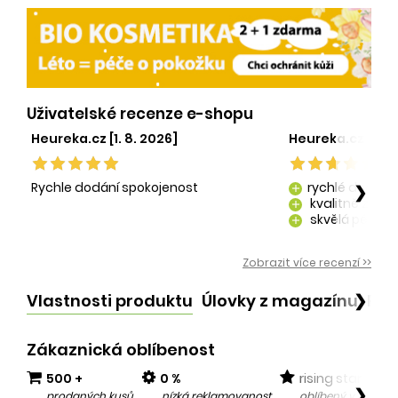
Uživatelské recenze e-shopu
Heureka.cz [1. 8. 2026]
Heureka.cz [29. 
Rychle dodání spokojenost
rychlé dodání
❯
add
kvalitně zaba
add
skvělá péče o
add
kvalitní produ
add
Zobrazit více recenzí >>
Vlastnosti produktu
Úlovky z magazínu
Po
❯
Zákaznická oblíbenost
500 +
0 %
rising star
❯
prodaných kusů
nízká reklamovanost
oblíbený v posled