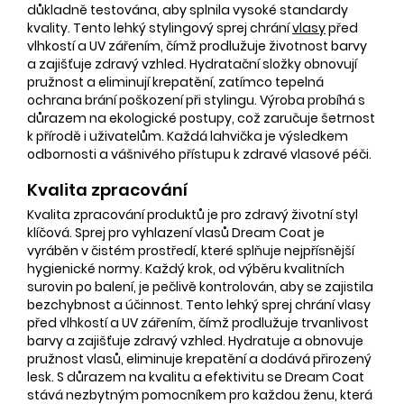
důkladně testována, aby splnila vysoké standardy
kvality. Tento lehký stylingový sprej chrání
vlasy
před
vlhkostí a UV zářením, čímž prodlužuje životnost barvy
a zajišťuje zdravý vzhled. Hydratační složky obnovují
pružnost a eliminují krepatění, zatímco tepelná
ochrana brání poškození při stylingu. Výroba probíhá s
důrazem na ekologické postupy, což zaručuje šetrnost
k přírodě i uživatelům. Každá lahvička je výsledkem
odbornosti a vášnivého přístupu k zdravé vlasové péči.
Kvalita zpracování
Kvalita zpracování produktů je pro zdravý životní styl
klíčová. Sprej pro vyhlazení vlasů Dream Coat je
vyráběn v čistém prostředí, které splňuje nejpřísnější
hygienické normy. Každý krok, od výběru kvalitních
surovin po balení, je pečlivě kontrolován, aby se zajistila
bezchybnost a účinnost. Tento lehký sprej chrání vlasy
před vlhkostí a UV zářením, čímž prodlužuje trvanlivost
barvy a zajišťuje zdravý vzhled. Hydratuje a obnovuje
pružnost vlasů, eliminuje krepatění a dodává přirozený
lesk. S důrazem na kvalitu a efektivitu se Dream Coat
stává nezbytným pomocníkem pro každou ženu, která