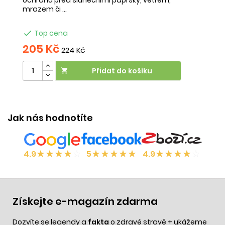
mrazem či ...

Top cena
205 Kč
3
224 Kč
Přidat do košíku

Účinek:
relaxace
•
péče o vlasy
Jak nás hodnotíte
★
★
★
★
☆
★
★
★
★
★
★
★
★
★
☆
4.9
5
4.9
Získejte e-magazín zdarma
Dozvíte se legendy a
fakta
o zdravé stravě + ukážeme