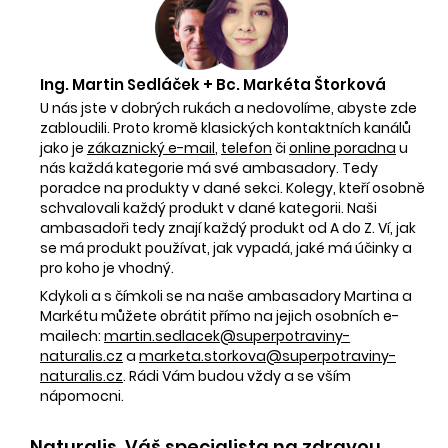
Ing. Martin Sedláček + Bc. Markéta Štorková
U nás jste v dobrých rukách a nedovolíme, abyste zde
zabloudili. Proto kromě klasických kontaktních kanálů
jako je
zákaznický e-mail
,
telefon
či
online poradna
u
nás každá kategorie má své ambasadory. Tedy
poradce na produkty v dané sekci. Kolegy, kteří osobně
schvalovali každý produkt v dané kategorii. Naši
ambasadoři tedy znají každý produkt od A do Z. Ví, jak
se má produkt používat, jak vypadá, jaké má účinky a
pro koho je vhodný.
Kdykoli a s čímkoli se na naše ambasadory Martina a
Markétu můžete obrátit přímo na jejich osobních e-
mailech:
martin.sedlacek@superpotraviny-
naturalis.cz
a
marketa.storkova@superpotraviny-
naturalis.cz
. Rádi Vám budou vždy a se vším
nápomocni.
Naturalis. Váš specialista na zdravou