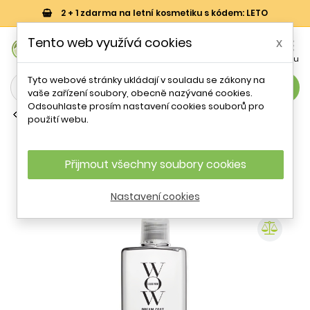
2 + 1 zdarma na letní kosmetiku s kódem: LETO
0
Tento web využívá cookies
x


Košík
Účet
Menu
Tyto webové stránky ukládají v souladu se zákony na
search
vaše zařízení soubory, obecně nazývané cookies.
Odsouhlaste prosím nastavení cookies souborů pro
Laky a spreje na vlasy
použití webu.
Sprej pro vyhlazení vlasů Dream Coat
(Supernatural Spray) Color Wow - 50
ml
Přijmout všechny soubory cookies
Nastavení cookies
- 21 %