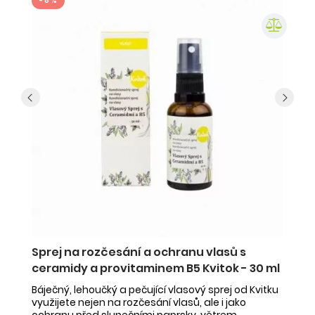
- 8 %
Sprej na rozčesání a ochranu vlasů s
Tu
ceramidy a provitaminem B5 Kvitok - 30 ml
pro
Tu
že
Báječný, lehoučký a pečující vlasový sprej od Kvitku
ži
využijete nejen na rozčesání vlasů, ale i jako
ochranu před slunečními paprsky, větrem,