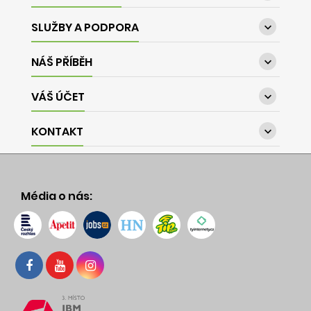
SLUŽBY A PODPORA

NÁŠ PŘÍBĚH

VÁŠ ÚČET

KONTAKT

Média o nás: