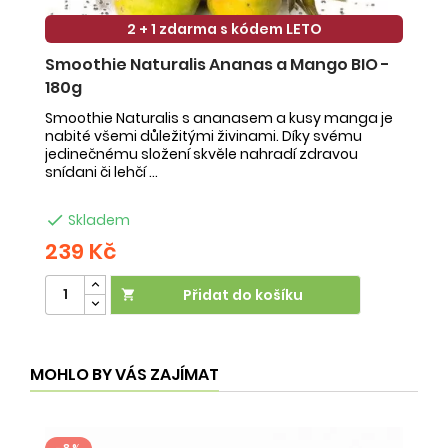
2 + 1 zdarma s kódem LETO
Smoothie Naturalis Ananas a Mango BIO -
S
180g
-
Smoothie Naturalis s ananasem a kusy manga je
Sm
nabité všemi důležitými živinami. Díky svému
ob
jedinečnému složení skvěle nahradí zdravou
ne
snídani či lehčí ...
na

Skladem
239 Kč
2
Přidat do košíku

MOHLO BY VÁS ZAJÍMAT