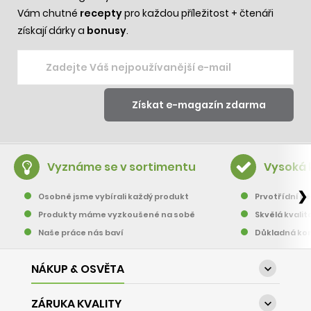
Vám chutné
recepty
pro každou příležitost + čtenáři
získají dárky a
bonusy
.
Vyznáme se v sortimentu
Vysoká 
❯
Osobně jsme vybírali každý produkt
Prvotřídní pě
Produkty máme vyzkoušené na sobě
Skvělá kvalit
Naše práce nás baví
Důkladná kon
NÁKUP & OSVĚTA

ZÁRUKA KVALITY
