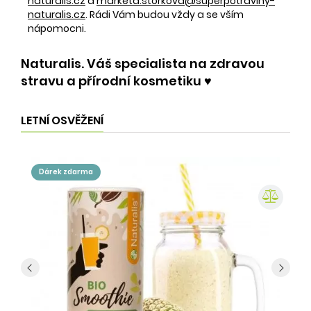
naturalis.cz
a
marketa.storkova@superpotraviny-
naturalis.cz
. Rádi Vám budou vždy a se vším
nápomocni.
Naturalis. Váš specialista na zdravou
stravu a přírodní kosmetiku ♥️
LETNÍ OSVĚŽENÍ
dárek zdarma