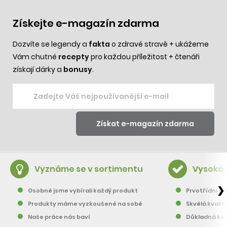
Získejte e-magazín zdarma
Dozvíte se legendy a
fakta
o zdravé stravě + ukážeme
Vám chutné
recepty
pro každou příležitost + čtenáři
získají dárky a
bonusy
.
Vyznáme se v sortimentu
Vysoká 
❯
Osobně jsme vybírali každý produkt
Prvotřídní pě
Produkty máme vyzkoušené na sobě
Skvělá kvalit
Naše práce nás baví
Důkladná kon