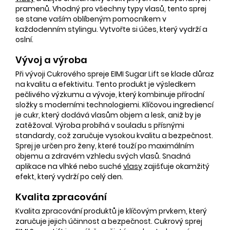
pramenů. Vhodný pro všechny typy vlasů, tento sprej
se stane vaším oblíbeným pomocníkem v
každodenním stylingu. Vytvořte si účes, který vydrží a
oslní.
Vývoj a výroba
Při vývoji Cukrového spreje EIMI Sugar Lift se klade důraz
na kvalitu a efektivitu. Tento produkt je výsledkem
pečlivého výzkumu a vývoje, který kombinuje přírodní
složky s moderními technologiemi. Klíčovou ingrediencí
je cukr, který dodává vlasům objem a lesk, aniž by je
zatěžoval. Výroba probíhá v souladu s přísnými
standardy, což zaručuje vysokou kvalitu a bezpečnost.
Sprej je určen pro ženy, které touží po maximálním
objemu a zdravém vzhledu svých vlasů. Snadná
aplikace na vlhké nebo suché
vlasy
zajišťuje okamžitý
efekt, který vydrží po celý den.
Kvalita zpracování
Kvalita zpracování produktů je klíčovým prvkem, který
zaručuje jejich účinnost a bezpečnost. Cukrový sprej