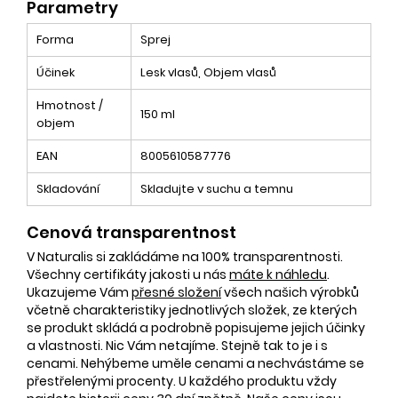
Parametry
Forma
Sprej
Účinek
Lesk vlasů, Objem vlasů
Hmotnost /
150 ml
objem
EAN
8005610587776
Skladování
Skladujte v suchu a temnu
Cenová transparentnost
V Naturalis si zakládáme na 100% transparentnosti.
Všechny certifikáty jakosti u nás
máte k náhledu
.
Ukazujeme Vám
přesné složení
všech našich výrobků
včetně charakteristiky jednotlivých složek, ze kterých
se produkt skládá a podrobně popisujeme jejich účinky
a vlastnosti. Nic Vám netajíme. Stejně tak to je i s
cenami. Nehýbeme uměle cenami a nechvástáme se
přestřelenými procenty. U každého produktu vždy