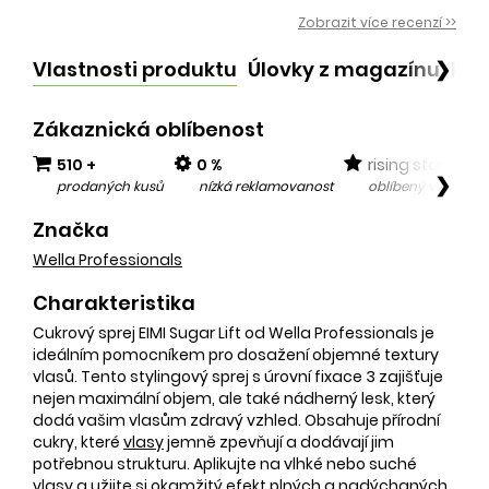
Zobrazit více recenzí >>
Vlastnosti produktu
Úlovky z magazínu
Po
❯
Zákaznická oblíbenost
510 +
0 %
rising star
❯
prodaných kusů
nízká reklamovanost
oblíbený v posled
Značka
Wella Professionals
Charakteristika
Cukrový sprej EIMI Sugar Lift od Wella Professionals je
ideálním pomocníkem pro dosažení objemné textury
vlasů. Tento stylingový sprej s úrovní fixace 3 zajišťuje
nejen maximální objem, ale také nádherný lesk, který
dodá vašim vlasům zdravý vzhled. Obsahuje přírodní
cukry, které
vlasy
jemně zpevňují a dodávají jim
potřebnou strukturu. Aplikujte na vlhké nebo suché
vlasy
a užijte si okamžitý efekt plných a nadýchaných