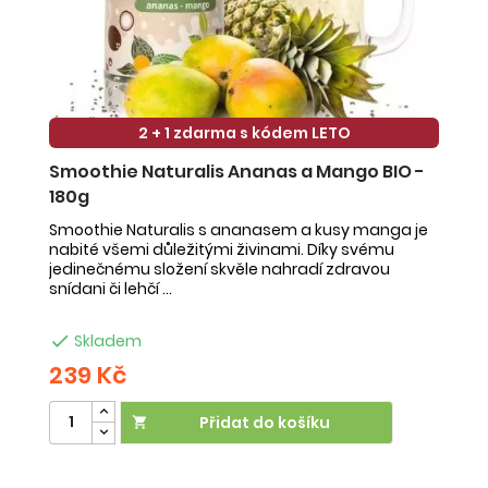
2 + 1 zdarma s kódem LETO
Smoothie Naturalis Ananas a Mango BIO -
S
180g
-
Smoothie Naturalis s ananasem a kusy manga je
Sm
nabité všemi důležitými živinami. Díky svému
ob
jedinečnému složení skvěle nahradí zdravou
ne
snídani či lehčí ...
na

Skladem
239 Kč
2
Přidat do košíku
