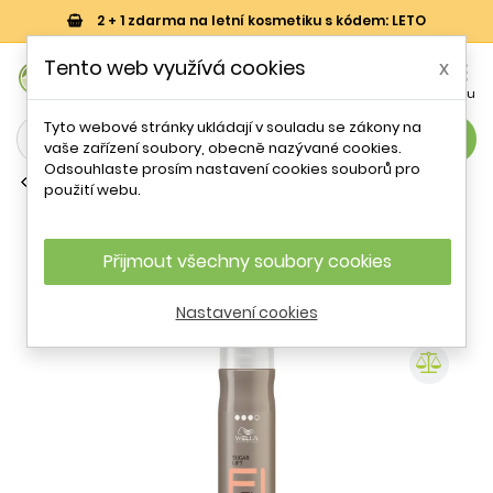
2 + 1 zdarma na letní kosmetiku s kódem: LETO
0
Tento web využívá cookies
x


Košík
Účet
Menu
Tyto webové stránky ukládají v souladu se zákony na
search
vaše zařízení soubory, obecně nazývané cookies.
Odsouhlaste prosím nastavení cookies souborů pro
Laky a spreje na vlasy
použití webu.
Cukrový sprej pro objemnou texturu
vlasů EIMI Sugar Lift Wella
Professionals - 150 ml
Přijmout všechny soubory cookies
Nastavení cookies
- 20 %