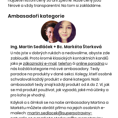
najdete historii ceny 30 dní zpětně. Naše ceny jsou
férové a vždy transparentní. Na tom si zakládáme.
Ambasadoři kategorie
Ing. Martin Sedláček + Bc. Markéta Štorková
U nás jste v dobrých rukách a nedovolíme, abyste zde
zabloudili. Proto kromě klasických kontaktních kanálů
jako je
zákaznický e-mail
,
telefon
či
online poradna
u
nás každá kategorie má své ambasadory. Tedy
poradce na produkty v dané sekci. Kolegy, kteří osobně
schvalovali každý produkt v dané kategorii. Naši
ambasadoři tedy znají každý produkt od A do Z. Ví, jak
se má produkt používat, jak vypadá, jaké má účinky a
pro koho je vhodný.
Kdykoli a s čímkoli se na naše ambasadory Martina a
Markétu můžete obrátit přímo na jejich osobních e-
mailech:
martin.sedlacek@superpotraviny-