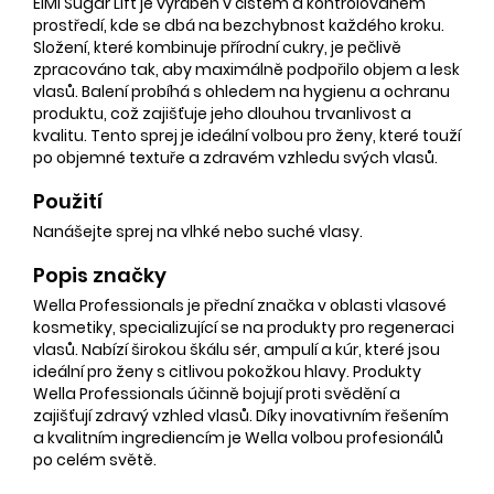
EIMI Sugar Lift je vyráběn v čistém a kontrolovaném
prostředí, kde se dbá na bezchybnost každého kroku.
Složení, které kombinuje přírodní cukry, je pečlivě
zpracováno tak, aby maximálně podpořilo objem a lesk
vlasů. Balení probíhá s ohledem na hygienu a ochranu
produktu, což zajišťuje jeho dlouhou trvanlivost a
kvalitu. Tento sprej je ideální volbou pro ženy, které touží
po objemné textuře a zdravém vzhledu svých vlasů.
Použití
Nanášejte sprej na vlhké nebo suché vlasy.
Popis značky
Wella Professionals je přední značka v oblasti vlasové
kosmetiky, specializující se na produkty pro regeneraci
vlasů. Nabízí širokou škálu sér, ampulí a kúr, které jsou
ideální pro ženy s citlivou pokožkou hlavy. Produkty
Wella Professionals účinně bojují proti svědění a
zajišťují zdravý vzhled vlasů. Díky inovativním řešením
a kvalitním ingrediencím je Wella volbou profesionálů
po celém světě.