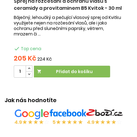
Sprej na rozčesání a ochranu vlasů s
Tu
ceramidy a provitaminem B5 Kvitok - 30 ml
pro
Tu
že
Báječný, lehoučký a pečující vlasový sprej od Kvitku
ži
využijete nejen na rozčesání vlasů, ale i jako
ochranu před slunečními paprsky, větrem,
mrazem či ...

Top cena
205 Kč
3
224 Kč
Přidat do košíku

Účinek:
relaxace
•
péče o vlasy
Jak nás hodnotíte
★
★
★
★
☆
★
★
★
★
★
★
★
★
★
☆
4.9
5
4.9