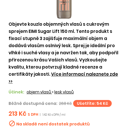
Objevte kouzlo objemných vlasů s cukrovým
sprejem EIMI Sugar Lift 150 ml. Tento produkt s
fixací stupně 3 zajišťuje maximální objem a
dodává vlasům oslnivý lesk. Sprej je ideální pro
vlhké i suché vlasy a je navržen tak, aby podpořil
přirozenou krásu Vašich vlasů. Vyzkoušejte
kvalitu, kterou potvrzují kladné recenze a
certifikáty jakosti.
Více informací naleznete zde
>>
Účinek:
objem vlasů
•
lesk vlasů
Běžně dostupná cena:
268 Kč
Ušetříte: 54 Kč
213 Kč
S DPH
|
1.42 Kč s DPH / ml

Na skladě není dostatek produktů