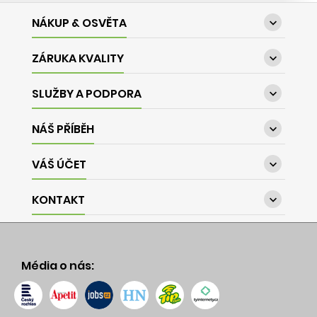
NÁKUP & OSVĚTA

ZÁRUKA KVALITY

SLUŽBY A PODPORA

NÁŠ PŘÍBĚH

VÁŠ ÚČET

KONTAKT

Média o nás: