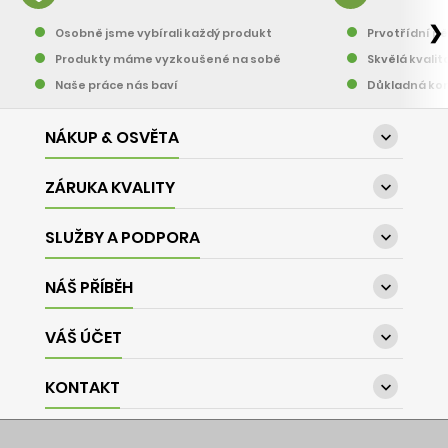
❯
Osobně jsme vybírali každý produkt
Prvotřídní pě
Produkty máme vyzkoušené na sobě
Skvělá kvalit
Naše práce nás baví
Důkladná kon
NÁKUP & OSVĚTA

ZÁRUKA KVALITY

SLUŽBY A PODPORA

NÁŠ PŘÍBĚH

VÁŠ ÚČET

KONTAKT
