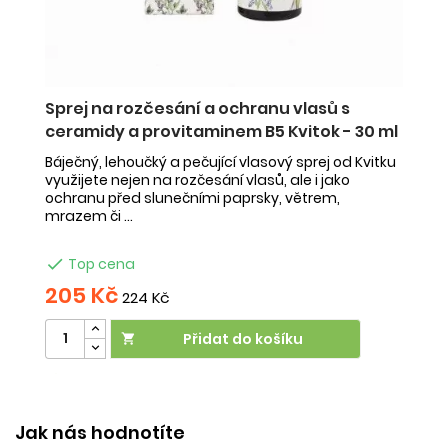
Sprej na rozčesání a ochranu vlasů s
Tu
ceramidy a provitaminem B5 Kvitok - 30 ml
pro
Tu
že
Báječný, lehoučký a pečující vlasový sprej od Kvitku
ži
využijete nejen na rozčesání vlasů, ale i jako
ochranu před slunečními paprsky, větrem,
mrazem či ...

Top cena
205 Kč
3
224 Kč
Přidat do košíku

Účinek:
relaxace
•
péče o vlasy
Jak nás hodnotíte