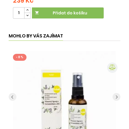
239 Kč
2
Přidat do košíku

MOHLO BY VÁS ZAJÍMAT
- 8 %