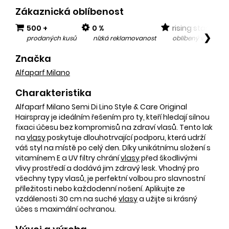
Zákaznická oblíbenost
500 +
0 %
rising star
❯
prodaných kusů
nízká reklamovanost
oblíbený v posled
Značka
Alfaparf Milano
Charakteristika
Alfaparf Milano Semi Di Lino Style & Care Original
Hairspray je ideálním řešením pro ty, kteří hledají silnou
fixaci účesu bez kompromisů na zdraví vlasů. Tento lak
na
vlasy
poskytuje dlouhotrvající podporu, která udrží
váš styl na místě po celý den. Díky unikátnímu složení s
vitamínem E a UV filtry chrání
vlasy
před škodlivými
vlivy prostředí a dodává jim zdravý lesk. Vhodný pro
všechny typy vlasů, je perfektní volbou pro slavnostní
příležitosti nebo každodenní nošení. Aplikujte ze
vzdálenosti 30 cm na suché
vlasy
a užijte si krásný
účes s maximální ochranou.