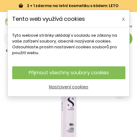
2 + 1 zdarma na letní kosmetiku s kódem: LETO
0
Tento web využívá cookies
x


Košík
Účet
Menu
Tyto webové stránky ukládají v souladu se zákony na
search
vaše zařízení soubory, obecně nazývané cookies.
Odsouhlaste prosím nastavení cookies souborů pro
Laky a spreje na vlasy
použití webu.
Alfaparf Milano Semi Di Lino Style &
Care Original Hairspray 300 ml
Přijmout všechny soubory cookies
- 24 %
Nastavení cookies