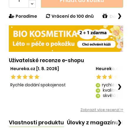
Přidat do košíku
❯
Poradíme
Vrácení do 100 dnů
Dárek v h
Uživatelské recenze e-shopu
Heureka.cz [1. 8. 2026]
Heureka.cz [29. 
Rychle dodání spokojenost
rychlé dodání
❯
add
kvalitně zaba
add
skvělá péče o
add
kvalitní produ
add
Zobrazit více recenzí >>
Vlastnosti produktu
Úlovky z magazínu
Po
❯