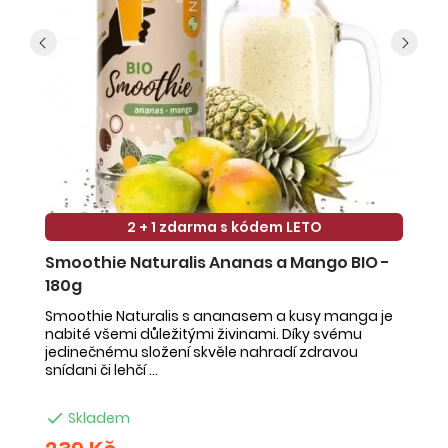
2 + 1 zdarma s kódem LETO
Smoothie Naturalis Ananas a Mango BIO -
S
180g
-
Smoothie Naturalis s ananasem a kusy manga je
Sm
nabité všemi důležitými živinami. Díky svému
ob
jedinečnému složení skvěle nahradí zdravou
ne
snídani či lehčí ...
na

Skladem