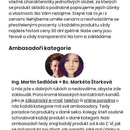
včetně charakteristiky jednotlivých složek, ze kterých
se produkt skládá a podrobně popisujeme jejich účinky
a vlastnosti. Nic Vám netajíme. Stejně tak to je i s
cenami. Nehýbeme uměle cenami a nechvástáme se
přestřelenými procenty. U každého produktu vždy
najdete historii ceny 30 dní zpětně. Naše ceny jsou
férové a vždy transparentní. Na tom si zakládáme.
Ambasadoři kategorie
Ing. Martin Sedláček + Bc. Markéta Štorková
U nás jste v dobrých rukách a nedovolíme, abyste zde
zabloudili. Proto kromě klasických kontaktních kanálů
jako je
zákaznický e-mail
,
telefon
či
online poradna
u
nás každá kategorie má své ambasadory. Tedy
poradce na produkty v dané sekci. Kolegy, kteří osobně
schvalovali každý produkt v dané kategorii. Naši
ambasadoři tedy znají každý produkt od A do Z. Ví, jak
se má produkt používat, jak vypadá, jaké má účinky a