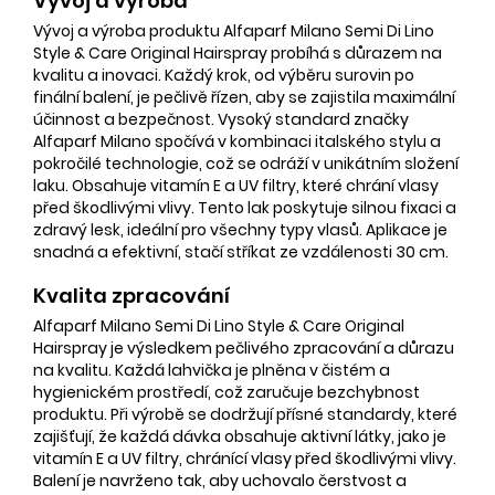
Vývoj a výroba
Vývoj a výroba produktu Alfaparf Milano Semi Di Lino
Style & Care Original Hairspray probíhá s důrazem na
kvalitu a inovaci. Každý krok, od výběru surovin po
finální balení, je pečlivě řízen, aby se zajistila maximální
účinnost a bezpečnost. Vysoký standard značky
Alfaparf Milano spočívá v kombinaci italského stylu a
pokročilé technologie, což se odráží v unikátním složení
laku. Obsahuje vitamín E a UV filtry, které chrání vlasy
před škodlivými vlivy. Tento lak poskytuje silnou fixaci a
zdravý lesk, ideální pro všechny typy vlasů. Aplikace je
snadná a efektivní, stačí stříkat ze vzdálenosti 30 cm.
Kvalita zpracování
Alfaparf Milano Semi Di Lino Style & Care Original
Hairspray je výsledkem pečlivého zpracování a důrazu
na kvalitu. Každá lahvička je plněna v čistém a
hygienickém prostředí, což zaručuje bezchybnost
produktu. Při výrobě se dodržují přísné standardy, které
zajišťují, že každá dávka obsahuje aktivní látky, jako je
vitamín E a UV filtry, chránící vlasy před škodlivými vlivy.
Balení je navrženo tak, aby uchovalo čerstvost a