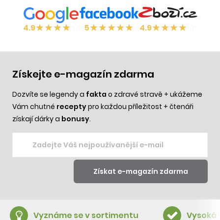
★
★
★
★
☆
★
★
★
★
★
★
★
★
★
☆
4.9
5
4.9
Získejte e-magazín zdarma
Dozvíte se legendy a
fakta
o zdravé stravě + ukážeme
Vám chutné
recepty
pro každou příležitost + čtenáři
získají dárky a
bonusy
.
Vyznáme se v sortimentu
Vysoká 