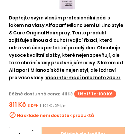
Dopřejte svým vlasům profesionální péči s
lakem na vlasy Alfaparf Milano Semi Di Lino Style
& Care Original Hairspray. Tento produkt
zajišťuje silnou a dlouhotrvající fixaci, která
udrží váš účes perfektní po celý den. Obsahuje
vysoce kvalitní složky, které nejen zpevňují, ale
také chrání vlasy před vnějšími vlivy. S lakem od
Alfaparf Milano získáte nejen styl, ale i zdraví
pro vaše vlasy.
Více informací naleznete zde >>
Běžně dostupná cena:
411 Kč
Ušetříte: 100 Kč
311 Kč
S DPH
|
1.04 Kč s DPH / ml

Na skladě není dostatek produktů