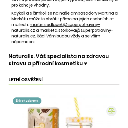
pro koho je vhodný.
Kdykoli a s čímkoli se na naše ambasadory Martina a
Markétu můžete obrátit přímo na jejich osobních e-
mailech:
martin.sedlacek@superpotraviny-
naturalis.cz
a
marketa.storkova@superpotraviny-
naturalis.cz
. Rádi Vám budou vždy a se vším
nápomocni.
Naturalis. Váš specialista na zdravou
stravu a přírodní kosmetiku ♥️
LETNÍ OSVĚŽENÍ
dárek zdarma