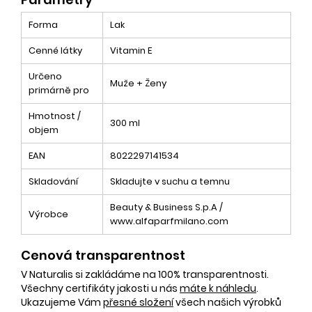
Forma
Lak
Cenné látky
Vitamin E
Určeno
Muže + Ženy
primárně pro
Hmotnost /
300 ml
objem
EAN
8022297141534
Skladování
Skladujte v suchu a temnu
Beauty & Business S.p.A /
Výrobce
www.alfaparfmilano.com
Cenová transparentnost
V Naturalis si zakládáme na 100% transparentnosti.
Všechny certifikáty jakosti u nás
máte k náhledu
.
Ukazujeme Vám
přesné složení
všech našich výrobků