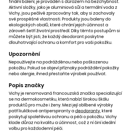
finální balení, je prováděn s důrazem na bezchybnost.
Aktivní složky, jako je aluminiová sůl a termální voda z
Vichy, jsou pečlivě zpracovány tak, aby si zachovaly
své prospěšné vlastnosti. Produkty jsou baleny do
ekologických obalů, které chrání jejich účinnost a
zároveň šetří životní prostředí. Díky těmto postupům si
můžete být jisti, že každý deodorant poskytne
dlouhotrvající ochranu a komfort pro vaši pokožku.
Upozornění
Nepoužívejte na podrážděnou nebo poškozenou
pokožku. Pokud se objeví příznaky podráždění pokožky
nebo alergie, ihned přestaňte výrobek používat.
Popis značky
Vichy je renomovaná francouzská značka specializující
se na dermokosmetiku, která nabízí širokou škálu
produktů pro muže i ženy. Mezi její oblíbené výrobky
patří kuličkové antiperspiranty a
deodoranty
, které
poskytují spolehlivou ochranu a péči o pokožku. Vichy
klade důraz na kvalitu a účinnost, což z ní činí ideální
volbu pro každodenní péči.