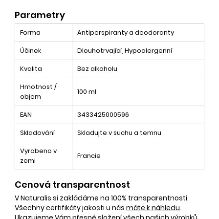
Parametry
Forma
Antiperspiranty a deodoranty
Účinek
Dlouhotrvající, Hypoalergenní
Kvalita
Bez alkoholu
Hmotnost /
100 ml
objem
EAN
3433425000596
Skladování
Skladujte v suchu a temnu
Vyrobeno v
Francie
zemi
Cenová transparentnost
V Naturalis si zakládáme na 100% transparentnosti.
Všechny certifikáty jakosti u nás
máte k náhledu
.
Ukazujeme Vám
přesné složení
všech našich výrobků