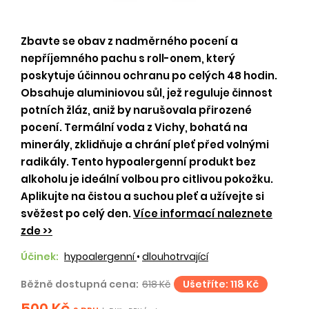
Zbavte se obav z nadměrného pocení a
nepříjemného pachu s roll-onem, který
poskytuje účinnou ochranu po celých 48 hodin.
Obsahuje aluminiovou sůl, jež reguluje činnost
potních žláz, aniž by narušovala přirozené
pocení. Termální voda z Vichy, bohatá na
minerály, zklidňuje a chrání pleť před volnými
radikály. Tento hypoalergenní produkt bez
alkoholu je ideální volbou pro citlivou pokožku.
Aplikujte na čistou a suchou pleť a užívejte si
svěžest po celý den.
Více informací naleznete
zde >>
Účinek:
hypoalergenní
•
dlouhotrvající
Běžně dostupná cena:
618 Kč
Ušetříte: 118 Kč
500 Kč