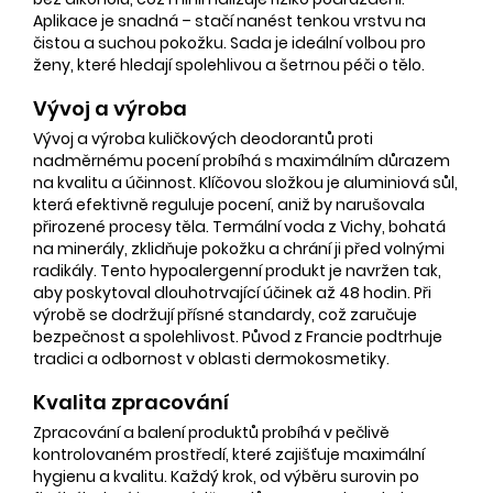
Aplikace je snadná – stačí nanést tenkou vrstvu na
čistou a suchou pokožku. Sada je ideální volbou pro
ženy, které hledají spolehlivou a šetrnou péči o tělo.
Vývoj a výroba
Vývoj a výroba kuličkových deodorantů proti
nadměrnému pocení probíhá s maximálním důrazem
na kvalitu a účinnost. Klíčovou složkou je aluminiová sůl,
která efektivně reguluje pocení, aniž by narušovala
přirozené procesy těla. Termální voda z Vichy, bohatá
na minerály, zklidňuje pokožku a chrání ji před volnými
radikály. Tento hypoalergenní produkt je navržen tak,
aby poskytoval dlouhotrvající účinek až 48 hodin. Při
výrobě se dodržují přísné standardy, což zaručuje
bezpečnost a spolehlivost. Původ z Francie podtrhuje
tradici a odbornost v oblasti dermokosmetiky.
Kvalita zpracování
Zpracování a balení produktů probíhá v pečlivě
kontrolovaném prostředí, které zajišťuje maximální
hygienu a kvalitu. Každý krok, od výběru surovin po