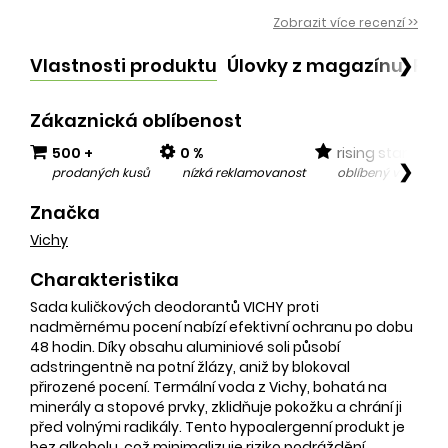
Zobrazit více recenzí >>
Vlastnosti produktu
Úlovky z magazínu
Po
❯
Zákaznická oblíbenost
500 +
0 %
rising star
❯
prodaných kusů
nízká reklamovanost
oblíbený v posled
Značka
Vichy
Charakteristika
Sada kuličkových deodorantů VICHY proti
nadměrnému pocení nabízí efektivní ochranu po dobu
48 hodin. Díky obsahu aluminiové soli působí
adstringentně na potní žlázy, aniž by blokoval
přirozené pocení. Termální voda z Vichy, bohatá na
minerály a stopové prvky, zklidňuje pokožku a chrání ji
před volnými radikály. Tento hypoalergenní produkt je
bez alkoholu, což minimalizuje riziko podráždění.