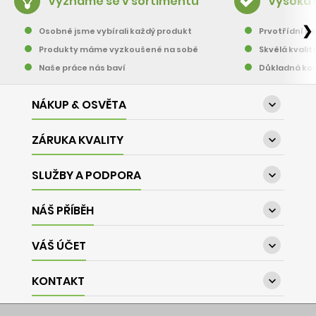
Vyznáme se v sortimentu
Vysoká 
❯
Osobně jsme vybírali každý produkt
Prvotřídní pě
Produkty máme vyzkoušené na sobě
Skvělá kvalit
Naše práce nás baví
Důkladná kon
NÁKUP & OSVĚTA

ZÁRUKA KVALITY

SLUŽBY A PODPORA

NÁŠ PŘÍBĚH

VÁŠ ÚČET

KONTAKT
