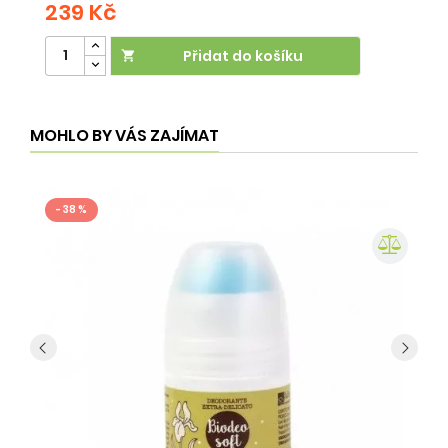
239 Kč
2
Přidat do košíku

MOHLO BY VÁS ZAJÍMAT
- 38 %