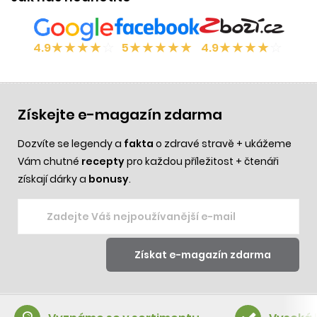
★
★
★
★
☆
★
★
★
★
★
★
★
★
★
☆
4.9
5
4.9
Získejte e-magazín zdarma
Dozvíte se legendy a
fakta
o zdravé stravě + ukážeme
Vám chutné
recepty
pro každou příležitost + čtenáři
získají dárky a
bonusy
.