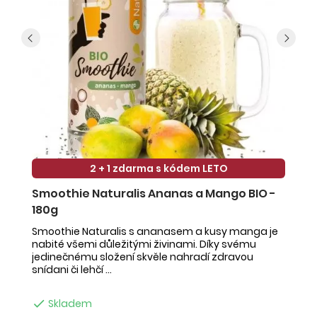
2 + 1 zdarma s kódem LETO
Smoothie Naturalis Ananas a Mango BIO -
S
180g
-
Smoothie Naturalis s ananasem a kusy manga je
Sm
nabité všemi důležitými živinami. Díky svému
ob
jedinečnému složení skvěle nahradí zdravou
ne
snídani či lehčí ...
na

Skladem