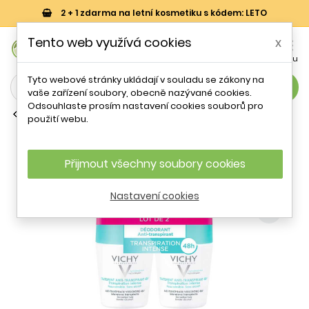
2 + 1 zdarma na letní kosmetiku s kódem: LETO
0
Tento web využívá cookies
x


Košík
Účet
Menu
Tyto webové stránky ukládají v souladu se zákony na
search
vaše zařízení soubory, obecně nazývané cookies.
Odsouhlaste prosím nastavení cookies souborů pro
Kuličkové deodoranty
použití webu.
Sada kuličkových deodorantů proti
nadměrnému pocení Vichy - 2 x 50 ml
Přijmout všechny soubory cookies
- 19 %
Nastavení cookies