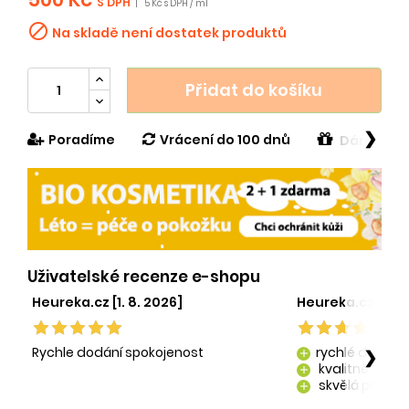
S DPH
|
5 Kč s DPH / ml

Na skladě není dostatek produktů
Přidat do košíku
❯
Poradíme
Vrácení do 100 dnů
Dárek v h
Uživatelské recenze e-shopu
Heureka.cz [1. 8. 2026]
Heureka.cz [29. 
Rychle dodání spokojenost
rychlé dodání
❯
add
kvalitně zaba
add
skvělá péče o
add
kvalitní produ
add