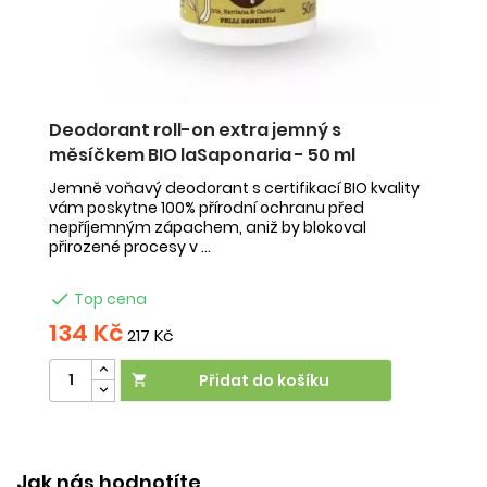
Deodorant roll-on extra jemný s
D
měsíčkem BIO laSaponaria - 50 ml
a
Jemně voňavý deodorant s certifikací BIO kvality
Sv
vám poskytne 100% přírodní ochranu před
vá
nepříjemným zápachem, aniž by blokoval
n
přirozené procesy v ...
př

Top cena
134 Kč
1
217 Kč
Přidat do košíku

Účinek:
proti pocení
Vliv na orgán:
kůže
Ú
Jak nás hodnotíte