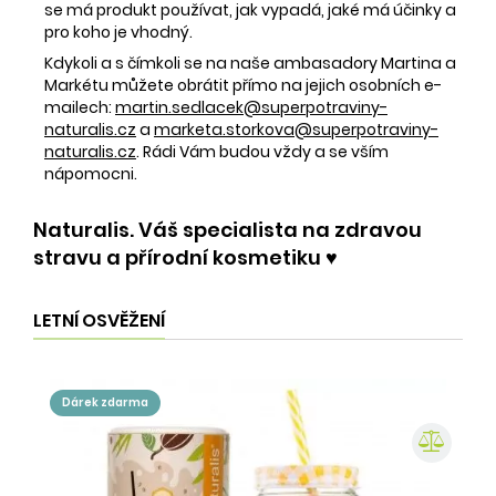
se má produkt používat, jak vypadá, jaké má účinky a
pro koho je vhodný.
Kdykoli a s čímkoli se na naše ambasadory Martina a
Markétu můžete obrátit přímo na jejich osobních e-
mailech:
martin.sedlacek@superpotraviny-
naturalis.cz
a
marketa.storkova@superpotraviny-
naturalis.cz
. Rádi Vám budou vždy a se vším
nápomocni.
Naturalis. Váš specialista na zdravou
stravu a přírodní kosmetiku ♥️
LETNÍ OSVĚŽENÍ
dárek zdarma