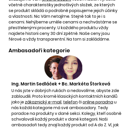
včetně charakteristiky jednotlivých složek, ze kterých
se produkt skládá a podrobně popisujeme jejich účinky
a vlastnosti. Nic Vám netajíme. Stejně tak to je i s
cenami. Nehýbeme uměle cenami a nechvástáme se
přestřelenými procenty. U každého produktu vždy
najdete historii ceny 30 dní zpětně. Naše ceny jsou
férové a vždy transparentní. Na tom si zakládáme.
Ambasadoři kategorie
Ing. Martin Sedláček + Bc. Markéta Štorková
U nás jste v dobrých rukách a nedovolíme, abyste zde
zabloudili. Proto kromě klasických kontaktních kanálů
jako je
zákaznický e-mail
,
telefon
či
online poradna
u
nás každá kategorie má své ambasadory. Tedy
poradce na produkty v dané sekci. Kolegy, kteří osobně
schvalovali každý produkt v dané kategorii. Naši
ambasadoři tedy znají každý produkt od A do Z. Ví, jak