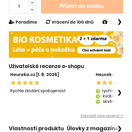
Přidat do košíku
❯
Poradíme
Vrácení do 100 dnů
Dárek v h
Uživatelské recenze e-shopu
Heureka.cz [1. 8. 2026]
Heureka.cz [29. 
Rychle dodání spokojenost
rychlé dodání
❯
add
kvalitně zaba
add
skvělá péče o
add
kvalitní produ
add
Zobrazit více recenzí >>
Vlastnosti produktu
Úlovky z magazínu
Po
❯