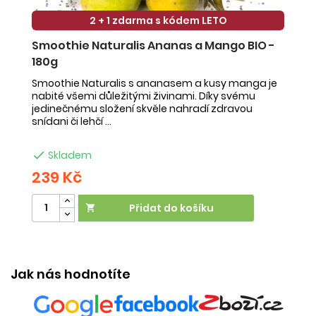
2 + 1 zdarma s kódem LETO
Smoothie Naturalis Ananas a Mango BIO -
S
180g
-
Smoothie Naturalis s ananasem a kusy manga je
Sm
nabité všemi důležitými živinami. Díky svému
ob
jedinečnému složení skvěle nahradí zdravou
ne
snídani či lehčí ...
na

Skladem
239 Kč
2
Přidat do košíku

Jak nás hodnotíte