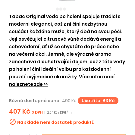
Tabac Original voda po holení spojuje tradici s
moderní elegancí, což z ní činí nezbytnou
součást každého muže, který dbá na svou péči.
Její osvěžující citrusová vůně dodává energii a
sebevědomí, ať už se chystáte do práce nebo
na večerní akci. Jemné, ale výrazné aroma
zanechává dlouhotrvající dojem, což z této vody
po holení činí ideální volbu pro každodenní
použití i výjimečné okamžiky.
Více informací
naleznete zde >>
Běžně dostupná cena:
490 Kč
Ušetříte: 83 Kč
407 Kč
S DPH
|
2.04 Kč s DPH / ml

Na skladě není dostatek produktů