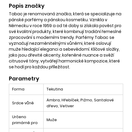
Popis značky
Tabac je renomovaná značka, která se specializuje na
pánské parfémy a pánskou kosmetiku. Vznikla v
Německu v roce 1959 a od té doby si získala pověst pro
své kvalitní produkty, které kombinují tradiční řemeslné
zpracování s moderními trendy. Parfémy Tabac se
vyznačují nezaměnitelnými vůněmi, které oslovují
muže hledající eleganci a sebevědomí. Klíčové složky,
jako jsou dřevité akcenty, kořeněné nuance a svěží
citrusové tóny, vytvářejí harmonické kompozice, které
se hodí pro každou příležitost.
Parametry
Forma
Tekutina
Ambra, Hřebíček, Pižmo, Santalové
Srdce vůně
dřevo, Vetiver
Určeno
Muže
primárně pro