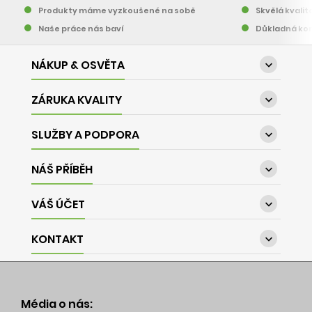
Produkty máme vyzkoušené na sobě
Skvělá kvalit
Naše práce nás baví
Důkladná kon
NÁKUP & OSVĚTA

ZÁRUKA KVALITY

SLUŽBY A PODPORA

NÁŠ PŘÍBĚH

VÁŠ ÚČET

KONTAKT

Média o nás: