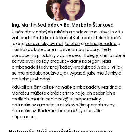
Ing. Martin Sedláček + Bc. Markéta Štorková
U nás jste v dobrých rukách a nedovolíme, abyste zde
zabloudili. Proto kromě klasických kontaktních kanálů
jako je
zákaznický e-mail
,
telefon
či
online poradna
u
nás každá kategorie má své ambasadory. Tedy
poradce na produkty v dané sekci. Kolegy, kteří osobně
schvalovali každý produkt v dané kategorii. Naši
ambasadoři tedy znají každý produkt od A do Z. Ví, jak
se má produkt používat, jak vypadá, jaké má účinky a
pro koho je vhodný.
Kdykoli a s čímkoli se na naše ambasadory Martina a
Markétu můžete obrátit přímo na jejich osobních e-
mailech:
martin.sedlacek@superpotraviny-
naturalis.cz
a
marketa.storkova@superpotraviny-
naturalis.cz
. Rádi Vám budou vždy a se vším
nápomocni.
Naturalis. Váš specialista na zdravou