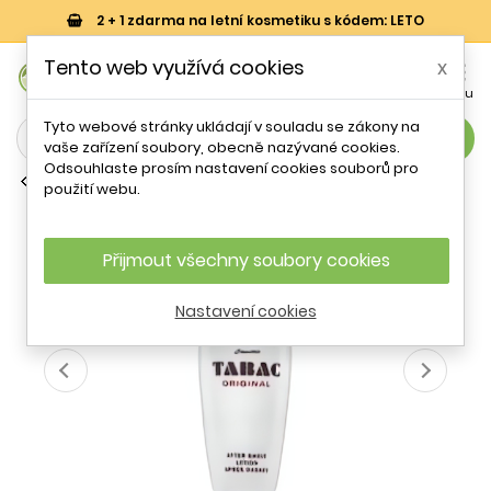
2 + 1 zdarma na letní kosmetiku s kódem: LETO
0
Tento web využívá cookies
x


Košík
Účet
Menu
Tyto webové stránky ukládají v souladu se zákony na
search
vaše zařízení soubory, obecně nazývané cookies.
Odsouhlaste prosím nastavení cookies souborů pro
Krémy, vody a gely po holení
použití webu.
Tabac Tabac Original ASW M 200 ml
Přijmout všechny soubory cookies
- 17 %
Nastavení cookies