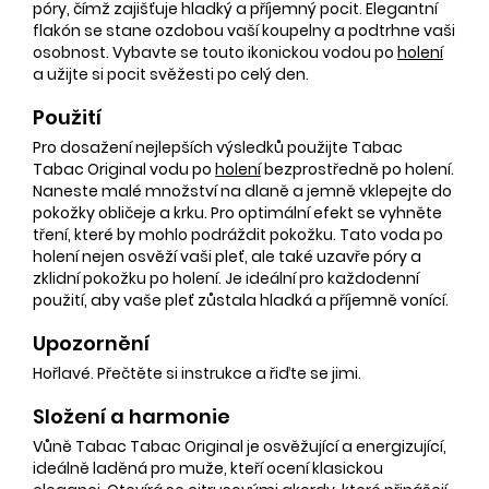
póry, čímž zajišťuje hladký a příjemný pocit. Elegantní
flakón se stane ozdobou vaší koupelny a podtrhne vaši
osobnost. Vybavte se touto ikonickou vodou po
holení
a užijte si pocit svěžesti po celý den.
Použití
Pro dosažení nejlepších výsledků použijte Tabac
Tabac Original vodu po
holení
bezprostředně po holení.
Naneste malé množství na dlaně a jemně vklepejte do
pokožky obličeje a krku. Pro optimální efekt se vyhněte
tření, které by mohlo podráždit pokožku. Tato voda po
holení nejen osvěží vaši pleť, ale také uzavře póry a
zklidní pokožku po holení. Je ideální pro každodenní
použití, aby vaše pleť zůstala hladká a příjemně vonící.
Upozornění
Hořlavé. Přečtěte si instrukce a řiďte se jimi.
Složení a harmonie
Vůně Tabac Tabac Original je osvěžující a energizující,
ideálně laděná pro muže, kteří ocení klasickou