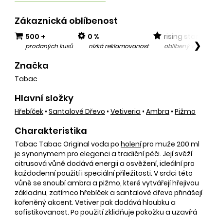
Zákaznická oblíbenost
500 +
0 %
rising star
❯
prodaných kusů
nízká reklamovanost
oblíbený v posled
Značka
Tabac
Hlavní složky
Hřebíček
•
Santalové Dřevo
•
Vetiveria
•
Ambra
•
Pižmo
Charakteristika
Tabac Tabac Original voda po
holení
pro muže 200 ml
je synonymem pro eleganci a tradiční péči. Její svěží
citrusová vůně dodává energii a osvěžení, ideální pro
každodenní použití i speciální příležitosti. V srdci této
vůně se snoubí ambra a pižmo, které vytvářejí hřejivou
základnu, zatímco hřebíček a santalové dřevo přinášejí
kořeněný akcent. Vetiver pak dodává hloubku a
sofistikovanost. Po použití zklidňuje pokožku a uzavírá