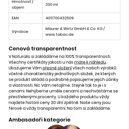
Hmotnost /
200 ml
objem
EAN
4011700432509
Mäurer & Wirtz GmbH & Co. KG /
Výrobce
www.tabac.de
Cenová transparentnost
V Naturalis si zakládáme na 100% transparentnosti.
Všechny certifikáty jakosti u nás
máte k náhledu
.
Ukazujeme Vám
přesné složení
všech našich výrobků
včetně charakteristiky jednotlivých složek, ze kterých
se produkt skládá a podrobně popisujeme jejich účinky
a vlastnosti. Nic Vám netajíme. Stejně tak to je i s
cenami. Nehýbeme uměle cenami a nechvástáme se
přestřelenými procenty. U každého produktu vždy
najdete historii ceny 30 dní zpětně. Naše ceny jsou
férové a vždy transparentní. Na tom si zakládáme.
Ambasadoři kategorie