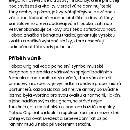
eleganci. Otevírá se citrusovými akordy, které přinášejí
pocit svěžesti a vitality. V srdci vůně dominují teplé
tóny ambry a pižma, jež vytvářejí hřejivou a svůdnou
základnu. Kořeněné nuance hřebíčku a dřevité tóny
santalového dřeva dodávají vůni hloubku, zatímco
vetiver obohacuje celkový prožitek o sofistikovanost.
Tabac, značka s bohatou tradicí, garantuje vysokou
kvalitu a pečlivě vybrané složky, které umocňují
jedinečnost této vody po holení.
Příběh vůně
Tabac Original voda po holení, symbol mužské
elegance, se zrodila z vášnivého spojení tradičního
řemesla a moderního stylu. Vůně, která vás okouzlí
citrusovými akcenty, je výsledkem pečlivé práce mistrů
parfumérů. Každá složka, od hřejivé ambry po svůdné
pižmo, byla vybrána pro svou kvalitu a harmonii. Flakón,
s jeho nadčasovým designem, se stává nejen
funkčním, ale i estetickým klenotem každé koupelny.
Tabac Original je ideálním společníkem pro muže, kteří
chtějí vyzařovat svěžest a sebevědomí, ať už po
ranním rituálu nebo při večerním setkání.