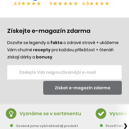
★
★
★
★
☆
★
★
★
★
★
★
★
★
★
☆
4.9
5
4.9
Získejte e-magazín zdarma
Dozvíte se legendy a
fakta
o zdravé stravě + ukážeme
Vám chutné
recepty
pro každou příležitost + čtenáři
získají dárky a
bonusy
.
Vyznáme se v sortimentu
Vysoká 
❯
Osobně jsme vybírali každý produkt
Prvotřídní pě