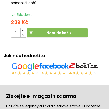
snídani či lehčí ...
na

Skladem
239 Kč
2
Přidat do košíku

Jak nás hodnotíte
★
★
★
★
☆
★
★
★
★
★
★
★
★
★
☆
4.9
5
4.9
Získejte e-magazín zdarma
Dozvíte se legendy a
fakta
o zdravé stravě + ukážeme