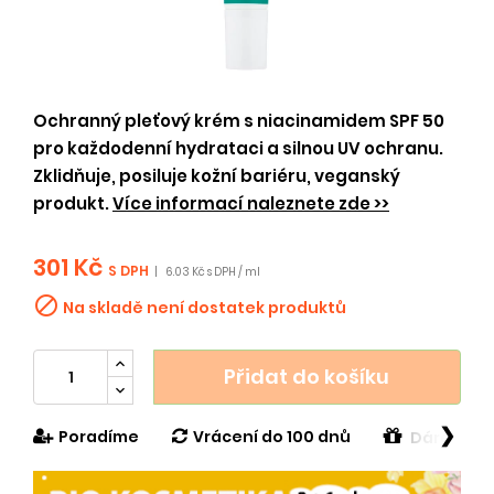
Ochranný pleťový krém s niacinamidem SPF 50
pro každodenní hydrataci a silnou UV ochranu.
Zklidňuje, posiluje kožní bariéru, veganský
produkt.
Více informací naleznete zde >>
301 Kč
S DPH
|
6.03 Kč s DPH / ml

Na skladě není dostatek produktů
Přidat do košíku
❯
Poradíme
Vrácení do 100 dnů
Dárek v h