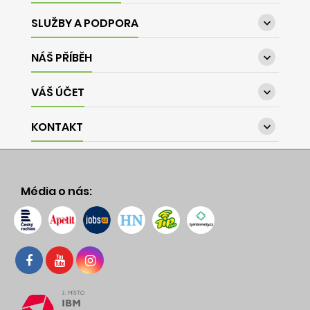
SLUŽBY A PODPORA

NÁŠ PŘÍBĚH

VÁŠ ÚČET

KONTAKT

Média o nás: