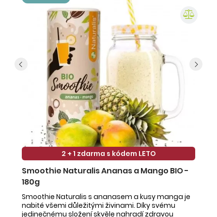
2 + 1 zdarma s kódem LETO
Smoothie Naturalis Ananas a Mango BIO -
S
180g
-
Smoothie Naturalis s ananasem a kusy manga je
Sm
nabité všemi důležitými živinami. Díky svému
ob
jedinečnému složení skvěle nahradí zdravou
ne