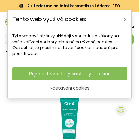
2 + 1 zdarma na letní kosmetiku s kódem: LETO
0
Tento web využívá cookies
x


Košík
Účet
Menu
Tyto webové stránky ukládají v souladu se zákony na
search
vaše zařízení soubory, obecně nazývané cookies.
Odsouhlaste prosím nastavení cookies souborů pro
Krémy s ochrannou SPF proti vráskám
použití webu.
Ochranný pleťový krém s
niacinamidem SPF 50 Niacinamide
(Balancing Daily Sunscreen) Q+A - 50
Přijmout všechny soubory cookies
ml
Nastavení cookies