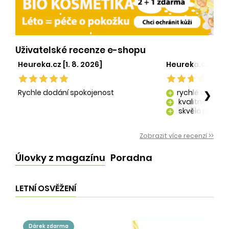
Uživatelské recenze e-shopu
Heureka.cz [1. 8. 2026]
Heureka.cz [29. 
Rychle dodání spokojenost
rychlé dodání
❯
add
kvalitně zaba
add
skvělá péče o
add
kvalitní produ
add
Zobrazit více recenzí >>
Úlovky z magazínu
Poradna
LETNÍ OSVĚŽENÍ
dárek zdarma