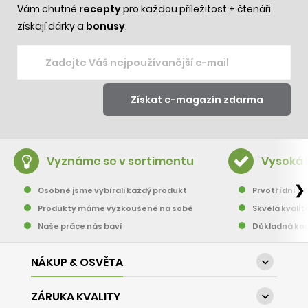
Vám chutné
recepty
pro každou příležitost + čtenáři
získají dárky a
bonusy
.
Vyznáme se v sortimentu
Vysoká 
❯
Osobně jsme vybírali každý produkt
Prvotřídní pě
Produkty máme vyzkoušené na sobě
Skvělá kvalit
Naše práce nás baví
Důkladná kon
NÁKUP & OSVĚTA

ZÁRUKA KVALITY
