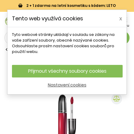
2 + 1 zdarma na letní kosmetiku s kódem: LETO
0
Tento web využívá cookies
x


Košík
Účet
Menu
Tyto webové stránky ukládají v souladu se zákony na
search
vaše zařízení soubory, obecně nazývané cookies.
Odsouhlaste prosím nastavení cookies souborů pro
Krémové rtěnky
použití webu.
Krémová rtěnka Retro Matte (Liquid
Lip Colour) MAC Cosmetics / Odstín:
Metallics Gemz & Roses - 5 ml
Přijmout všechny soubory cookies
Nastavení cookies
- 14 %