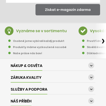
Vyznáme se v sortimentu
Vysoká 
❯
Osobně jsme vybírali každý produkt
Prvotřídní pě
Produkty máme vyzkoušené na sobě
Skvělá kvalit
Naše práce nás baví
Důkladná kon
NÁKUP & OSVĚTA

ZÁRUKA KVALITY

SLUŽBY A PODPORA

NÁŠ PŘÍBĚH
