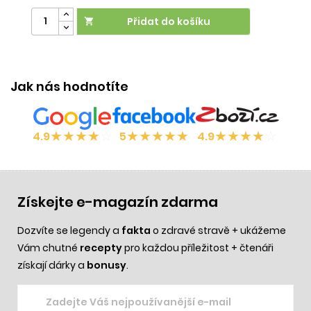
Přidat do košíku

Jak nás hodnotíte
★
★
★
★
☆
★
★
★
★
★
★
★
★
★
☆
4.9
5
4.9
Získejte e-magazín zdarma
Dozvíte se legendy a
fakta
o zdravé stravě + ukážeme
Vám chutné
recepty
pro každou příležitost + čtenáři
získají dárky a
bonusy
.