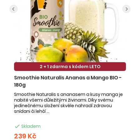
2 + 1 zdarma s kódem LETO
Smoothie Naturalis Ananas a Mango BIO -
S
180g
-
Smoothie Naturalis s ananasem a kusy manga je
Sm
nabité všemi důležitými živinami. Díky svému
ob
jedinečnému složení skvěle nahradí zdravou
ne
snídani či lehčí ...
na

Skladem
239 Kč
2