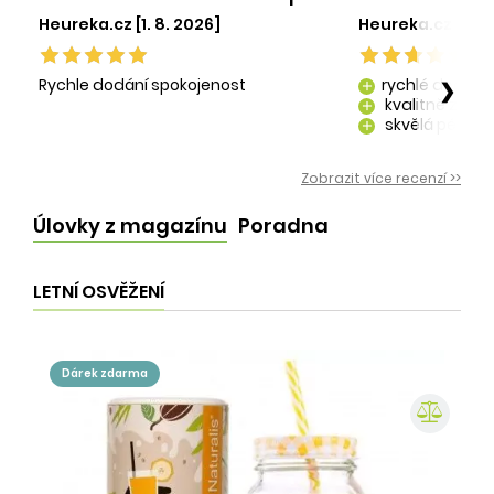
Heureka.cz [1. 8. 2026]
Heureka.cz [29. 
Rychle dodání spokojenost
rychlé dodání
❯
add
kvalitně zaba
add
skvělá péče o
add
kvalitní produ
add
Zobrazit více recenzí >>
Úlovky z magazínu
Poradna
LETNÍ OSVĚŽENÍ
dárek zdarma