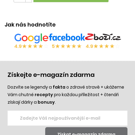
Jak nás hodnotíte
★
★
★
★
☆
★
★
★
★
★
★
★
★
★
☆
4.9
5
4.9
Získejte e-magazín zdarma
Dozvíte se legendy a
fakta
o zdravé stravě + ukážeme
Vám chutné
recepty
pro každou příležitost + čtenáři
získají dárky a
bonusy
.