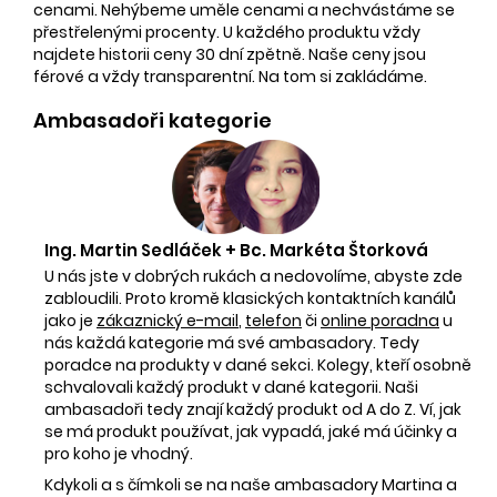
cenami. Nehýbeme uměle cenami a nechvástáme se
přestřelenými procenty. U každého produktu vždy
najdete historii ceny 30 dní zpětně. Naše ceny jsou
férové a vždy transparentní. Na tom si zakládáme.
Ambasadoři kategorie
Ing. Martin Sedláček + Bc. Markéta Štorková
U nás jste v dobrých rukách a nedovolíme, abyste zde
zabloudili. Proto kromě klasických kontaktních kanálů
jako je
zákaznický e-mail
,
telefon
či
online poradna
u
nás každá kategorie má své ambasadory. Tedy
poradce na produkty v dané sekci. Kolegy, kteří osobně
schvalovali každý produkt v dané kategorii. Naši
ambasadoři tedy znají každý produkt od A do Z. Ví, jak
se má produkt používat, jak vypadá, jaké má účinky a
pro koho je vhodný.
Kdykoli a s čímkoli se na naše ambasadory Martina a