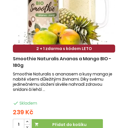
2 + 1 zdarma s kódem LETO
Smoothie Naturalis Ananas a Mango BIO -
S
180g
-
Smoothie Naturalis s ananasem a kusy manga je
Sm
nabité všemi důležitými živinami. Díky svému
ob
jedinečnému složení skvěle nahradí zdravou
ne
snídani či lehčí ...
na

Skladem
239 Kč
2
Přidat do košíku
