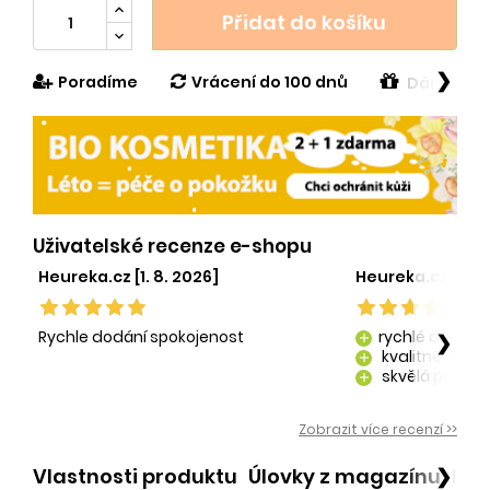
Přidat do košíku
❯
Poradíme
Vrácení do 100 dnů
Dárek v h
Uživatelské recenze e-shopu
Heureka.cz [1. 8. 2026]
Heureka.cz [29. 
Rychle dodání spokojenost
rychlé dodání
❯
add
kvalitně zaba
add
skvělá péče o
add
kvalitní produ
add
Zobrazit více recenzí >>
Vlastnosti produktu
Úlovky z magazínu
Po
❯