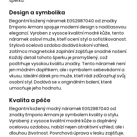
šperku.
Design a symbolika
Elegantní kožený náramek EGS2987040 od značky
Emporio Armani spojuje moderní design s nadčasovou
elegancí. Vyroben z vysoce kvalitní modré kůže, tento
náramek osloví muže, kteří ocení styl a sofistikovanost.
Stylová ocelová ozdoba dodává kokoní vzhled,
zatímco magnetické zapínání zajišťuje snadné nošení.
Každý detail tohoto šperku je promyšlený, což
podtrhuje vysokou kvalitu značky. Tento náramek není
jen módním doplňkem, ale i symbolem sebevědomí a
vkusu. Ideální dárek pro muže, kteří rádi zdůrazňují svůj
osobní styl. Dodává se v originálním balení, které
umocňuje jeho hodnotu.
Kvalita a péče
Elegantní kožený modrý náramek EGS2987040 od
značky Emporio Armani je symbolem kvality a stylu.
Vyrobený z vysoce kvalitní modré kůže a doplněný
ocelovou ozdobou, nabízí nejen atraktivní vzhled, ale i
dlouhou životnost. Povrchová úprava v lesku zajišťuje,