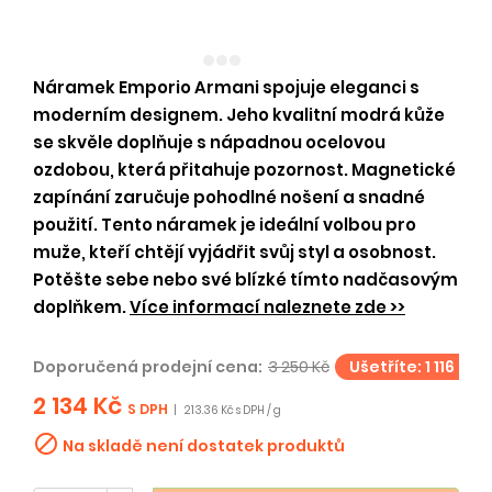
Náramek Emporio Armani spojuje eleganci s
moderním designem. Jeho kvalitní modrá kůže
se skvěle doplňuje s nápadnou ocelovou
ozdobou, která přitahuje pozornost. Magnetické
zapínání zaručuje pohodlné nošení a snadné
použití. Tento náramek je ideální volbou pro
muže, kteří chtějí vyjádřit svůj styl a osobnost.
Potěšte sebe nebo své blízké tímto nadčasovým
doplňkem.
Více informací naleznete zde >>
Doporučená prodejní cena:
3 250 Kč
Ušetříte: 1 116 Kč
2 134 Kč
S DPH
|
213.36 Kč s DPH / g

Na skladě není dostatek produktů