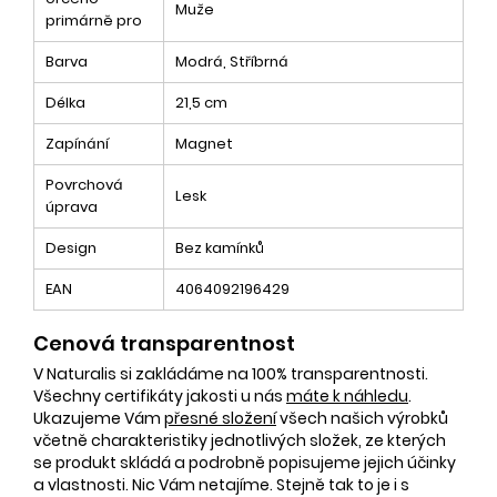
Muže
primárně pro
Barva
Modrá, Stříbrná
Délka
21,5 cm
Zapínání
Magnet
Povrchová
Lesk
úprava
Design
Bez kamínků
EAN
4064092196429
Cenová transparentnost
V Naturalis si zakládáme na 100% transparentnosti.
Všechny certifikáty jakosti u nás
máte k náhledu
.
Ukazujeme Vám
přesné složení
všech našich výrobků
včetně charakteristiky jednotlivých složek, ze kterých
se produkt skládá a podrobně popisujeme jejich účinky
a vlastnosti. Nic Vám netajíme. Stejně tak to je i s