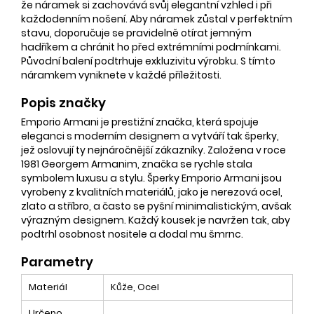
že náramek si zachovává svůj elegantní vzhled i při
každodenním nošení. Aby náramek zůstal v perfektním
stavu, doporučuje se pravidelně otírat jemným
hadříkem a chránit ho před extrémními podmínkami.
Původní balení podtrhuje exkluzivitu výrobku. S tímto
náramkem vyniknete v každé příležitosti.
Popis značky
Emporio Armani je prestižní značka, která spojuje
eleganci s moderním designem a vytváří tak šperky,
jež oslovují ty nejnáročnější zákazníky. Založena v roce
1981 Georgem Armanim, značka se rychle stala
symbolem luxusu a stylu. Šperky Emporio Armani jsou
vyrobeny z kvalitních materiálů, jako je nerezová ocel,
zlato a stříbro, a často se pyšní minimalistickým, avšak
výrazným designem. Každý kousek je navržen tak, aby
podtrhl osobnost nositele a dodal mu šmrnc.
Parametry
Materiál
Kůže, Ocel
Určeno