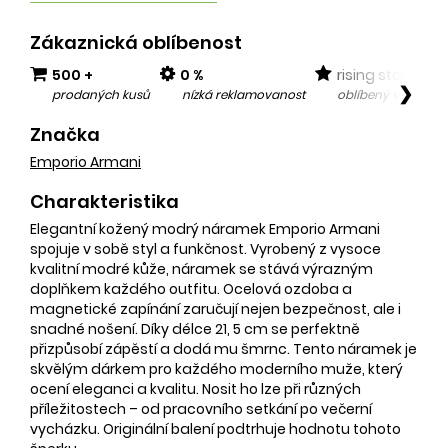
Zákaznická oblíbenost
500 +
0 %
rising star
❯
prodaných kusů
nízká reklamovanost
oblíbený v posled
Značka
Emporio Armani
Charakteristika
Elegantní kožený modrý náramek Emporio Armani
spojuje v sobě styl a funkčnost. Vyrobený z vysoce
kvalitní modré kůže, náramek se stává výrazným
doplňkem každého outfitu. Ocelová ozdoba a
magnetické zapínání zaručují nejen bezpečnost, ale i
snadné nošení. Díky délce 21, 5 cm se perfektně
přizpůsobí zápěstí a dodá mu šmrnc. Tento náramek je
skvělým dárkem pro každého moderního muže, který
ocení eleganci a kvalitu. Nosit ho lze při různých
příležitostech – od pracovního setkání po večerní
vycházku. Originální balení podtrhuje hodnotu tohoto