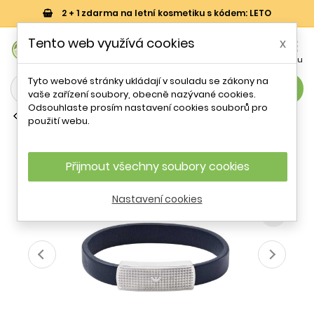
2 + 1 zdarma na letní kosmetiku s kódem: LETO
0
Tento web využívá cookies
x


Košík
Účet
Menu
Tyto webové stránky ukládají v souladu se zákony na
search
vaše zařízení soubory, obecně nazývané cookies.
Odsouhlaste prosím nastavení cookies souborů pro
Kožené náramky
použití webu.
Elegantní kožený modrý náramek
EGS2987040 Emporio Armani
Přijmout všechny soubory cookies
- 34 %
Nastavení cookies