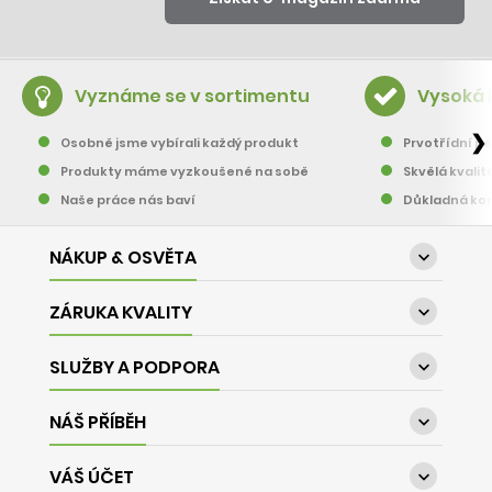
Vyznáme se v sortimentu
Vysoká 
❯
Osobně jsme vybírali každý produkt
Prvotřídní pě
Produkty máme vyzkoušené na sobě
Skvělá kvalit
Naše práce nás baví
Důkladná kon
NÁKUP & OSVĚTA

ZÁRUKA KVALITY

SLUŽBY A PODPORA

NÁŠ PŘÍBĚH

VÁŠ ÚČET
