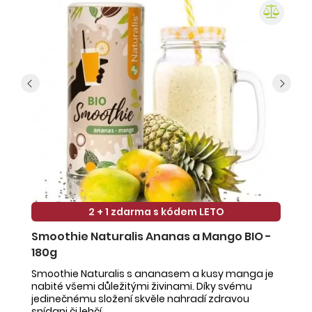
2 + 1 zdarma s kódem LETO
Smoothie Naturalis Ananas a Mango BIO -
S
180g
-
Smoothie Naturalis s ananasem a kusy manga je
Sm
nabité všemi důležitými živinami. Díky svému
ob
jedinečnému složení skvěle nahradí zdravou
ne
snídani či lehčí ...
na