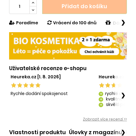
Přidat do košíku
❯
Poradíme
Vrácení do 100 dnů
Dárek v h
Uživatelské recenze e-shopu
Heureka.cz [1. 8. 2026]
Heureka.cz [29. 
Rychle dodání spokojenost
rychlé dodání
❯
add
kvalitně zaba
add
skvělá péče o
add
kvalitní produ
add
Zobrazit více recenzí >>
Vlastnosti produktu
Úlovky z magazínu
Po
❯