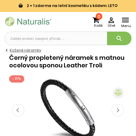
2 + 1 zdarma na letní kosmetiku s kódem: LETO
0


Košík
Účet
Menu
search
Kožené náramky
Černý propletený náramek s matnou
ocelovou sponou Leather Troli
- 71 %