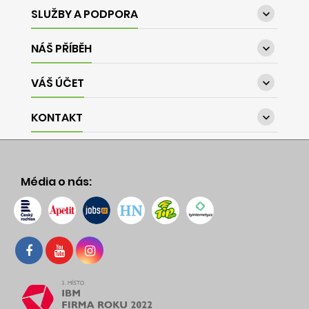
SLUŽBY A PODPORA

NÁŠ PŘÍBĚH

VÁŠ ÚČET

KONTAKT

Média o nás: