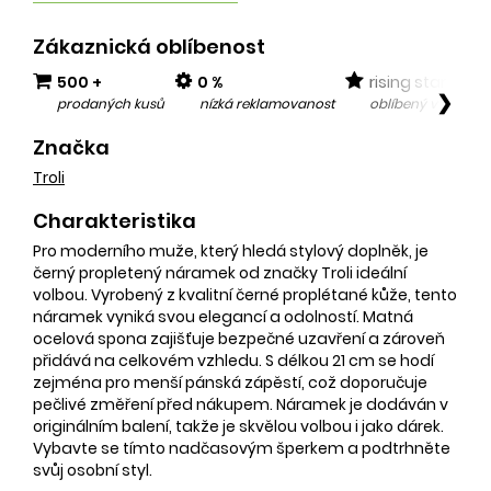
Zákaznická oblíbenost
500 +
0 %
rising star
❯
prodaných kusů
nízká reklamovanost
oblíbený v posled
Značka
Troli
Charakteristika
Pro moderního muže, který hledá stylový doplněk, je
černý propletený náramek od značky Troli ideální
volbou. Vyrobený z kvalitní černé proplétané kůže, tento
náramek vyniká svou elegancí a odolností. Matná
ocelová spona zajišťuje bezpečné uzavření a zároveň
přidává na celkovém vzhledu. S délkou 21 cm se hodí
zejména pro menší pánská zápěstí, což doporučuje
pečlivé změření před nákupem. Náramek je dodáván v
originálním balení, takže je skvělou volbou i jako dárek.
Vybavte se tímto nadčasovým šperkem a podtrhněte
svůj osobní styl.