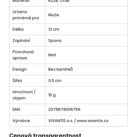
Materiál
Kůže, Ocel
Určeno
Muže
primárně pro
Délka
21 cm
Zapínání
Spona
Povrchová
Mat
úprava
Design
Bez kamínků
Šířka
0,5 cm
Hmotnost /
15 g
objem
EAN
2376879006756
Výrobce
VIVANTIS a.s. / www.vivantis.cz
Cenová transparentnost