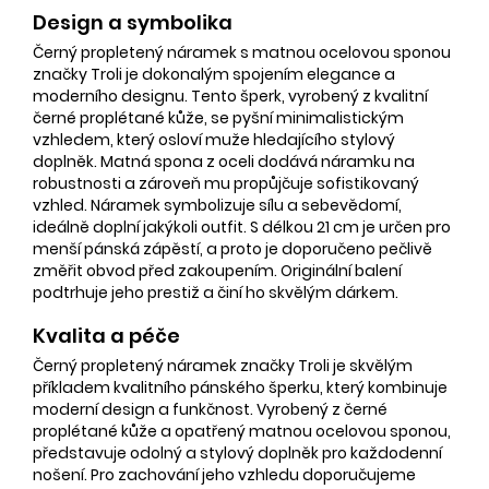
Design a symbolika
Černý propletený náramek s matnou ocelovou sponou
značky Troli je dokonalým spojením elegance a
moderního designu. Tento šperk, vyrobený z kvalitní
černé proplétané kůže, se pyšní minimalistickým
vzhledem, který osloví muže hledajícího stylový
doplněk. Matná spona z oceli dodává náramku na
robustnosti a zároveň mu propůjčuje sofistikovaný
vzhled. Náramek symbolizuje sílu a sebevědomí,
ideálně doplní jakýkoli outfit. S délkou 21 cm je určen pro
menší pánská zápěstí, a proto je doporučeno pečlivě
změřit obvod před zakoupením. Originální balení
podtrhuje jeho prestiž a činí ho skvělým dárkem.
Kvalita a péče
Černý propletený náramek značky Troli je skvělým
příkladem kvalitního pánského šperku, který kombinuje
moderní design a funkčnost. Vyrobený z černé
proplétané kůže a opatřený matnou ocelovou sponou,
představuje odolný a stylový doplněk pro každodenní
nošení. Pro zachování jeho vzhledu doporučujeme