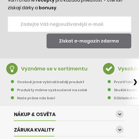
získají dárky a
bonusy
.
Vyznáme se v sortimentu
Vysoká 
❯
Osobně jsme vybírali každý produkt
Prvotřídní pě
Produkty máme vyzkoušené na sobě
Skvělá kvalit
Naše práce nás baví
Důkladná kon
NÁKUP & OSVĚTA

ZÁRUKA KVALITY
