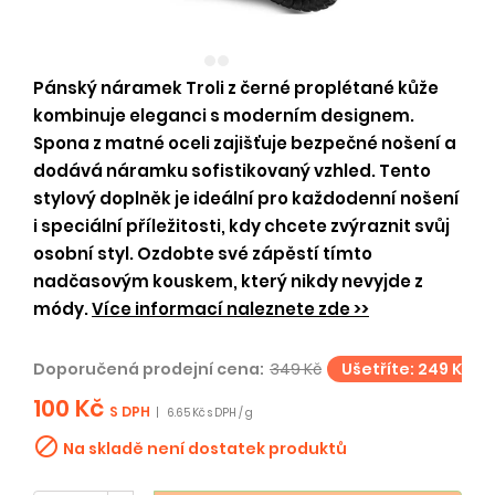
Pánský náramek Troli z černé proplétané kůže
kombinuje eleganci s moderním designem.
Spona z matné oceli zajišťuje bezpečné nošení a
dodává náramku sofistikovaný vzhled. Tento
stylový doplněk je ideální pro každodenní nošení
i speciální příležitosti, kdy chcete zvýraznit svůj
osobní styl. Ozdobte své zápěstí tímto
nadčasovým kouskem, který nikdy nevyjde z
módy.
Více informací naleznete zde >>
Doporučená prodejní cena:
349 Kč
Ušetříte: 249 Kč
100 Kč
S DPH
|
6.65 Kč s DPH / g

Na skladě není dostatek produktů