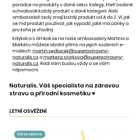
poradce na produkty v dané sekci. Kolegy, kteří osobně
schvalovali každý produkt v dané kategorii. Naši
ambasadoři tedy znají každý produkt od A do Z. Ví, jak
se má produkt používat, jak vypadá, jaké má účinky a
pro koho je vhodný.
Kdykoli a s čímkoli se na naše ambasadory Martina a
Markétu můžete obrátit přímo na jejich osobních e-
mailech:
martin.sedlacek@superpotraviny-
naturalis.cz
a
marketa.storkova@superpotraviny-
naturalis.cz
. Rádi Vám budou vždy a se vším
nápomocni.
Naturalis. Váš specialista na zdravou
stravu a přírodní kosmetiku ♥️
LETNÍ OSVĚŽENÍ
dárek zdarma