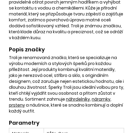
pravidelně otírat povrch jemným hadříkem a vyhýbat
se kontaktu s vodou a chemikáliemi. Kůže je přírodní
materiál, který se přizpůsobuje tvaru zápěstí a zajišťuje
komfort, zatímco povrchová úprava matné oceli
dodává sofistikovaný vzhled. Troli je známou značkou,
která klade důraz na kvalitu a preciznost, což se odráží
v každém kusu.
Popis značky
Troli je renomovaná značka, která se specializuje na
výrobu moderních a stylových šperků pro každou
příležitost. Její produkty kombinují kvalitní materiály,
jako je nerezová ocel, stříbro a sklo, s originálním
designem, což zaručuje nejen estetickou hodnotu, ale i
dlouhou životnost. Šperky Troli jsou ideální volbou pro ty,
kteří chtějí vyjádřit svou osobnost a přitom zůstat v
trendu. Sortiment zahrnuje
náhrdelníky
,
náramky
,
prsteny
a náušnice, které se snadno kombinují a doplní
každý outfit.
Parametry