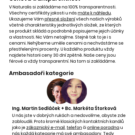
V Naturalis si zakládáme na 100% transparentnosti.
Všechny certifikáty jakosti u nás
máte k náhledu
.
Ukazujeme Vám
přesné složení
všech našich výrobků
včetně charakteristiky jednotlivých složek, ze kterých
se produkt skládá a podrobně popisujeme jejich účinky
a vlastnosti. Nic Vám netajíme. Stejně tak to je i s
cenami. Nehýbeme uměle cenami a nechvástáme se
přestřelenými procenty. U každého produktu vždy
najdete historii ceny 30 dní zpětně. Naše ceny jsou
férové a vždy transparentní. Na tom si zakládáme.
Ambasadoři kategorie
Ing. Martin Sedláček + Bc. Markéta Štorková
U nás jste v dobrých rukách a nedovolíme, abyste zde
zabloudili. Proto kromě klasických kontaktních kanálů
jako je
zákaznický e-mail
,
telefon
či
online poradna
u
nás každá kategorie má své ambasadory. Tedy