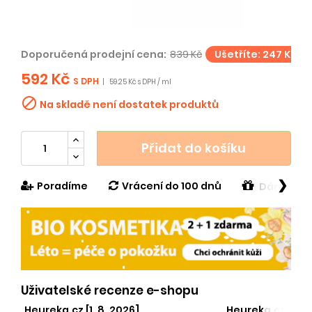
Doporučená prodejní cena:
839 Kč
Ušetříte: 247 Kč
592 Kč
S DPH
|
59.25 Kč s DPH / ml

Na skladě není dostatek produktů
Přidat do košíku
❯
Poradíme
Vrácení do 100 dnů
Dárek v h
Uživatelské recenze e-shopu
Heureka.cz [1. 8. 2026]
Heureka.cz [29. 