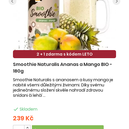
2 + 1 zdarma s kódem LETO
Smoothie Naturalis Ananas a Mango BIO -
S
180g
-
Smoothie Naturalis s ananasem a kusy manga je
Sm
nabité všemi důležitými živinami. Díky svému
ob
jedinečnému složení skvěle nahradí zdravou
ne
snídani či lehčí ...
na

Skladem
239 Kč
2