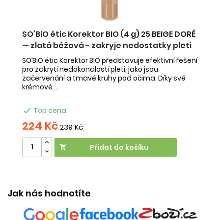
SO’BiO étic Korektor BIO (4 g) 25 BEIGE DORÉ
— zlatá béžová - zakryje nedostatky pleti
SO’BiO étic Korektor BIO představuje efektivní řešení
pro zakrytí nedokonalostí pleti, jako jsou
začervenání a tmavé kruhy pod očima. Díky své
krémové ...

Top cena
224 Kč
239 Kč
Přidat do košíku

Jak nás hodnotíte