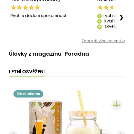
Rychle dodání spokojenost
rychlé dodání
❯
add
kvalitně zaba
add
skvělá péče o
add
kvalitní produ
add
Zobrazit více recenzí >>
Úlovky z magazínu
Poradna
LETNÍ OSVĚŽENÍ
dárek zdarma