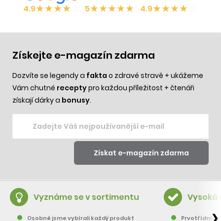
★
★
★
★
☆
★
★
★
★
★
★
★
★
★
☆
4.9
5
4.9
Získejte e-magazín zdarma
Dozvíte se legendy a
fakta
o zdravé stravě + ukážeme
Vám chutné
recepty
pro každou příležitost + čtenáři
získají dárky a
bonusy
.
Vyznáme se v sortimentu
Vysoká 
❯
Osobně jsme vybírali každý produkt
Prvotřídní pě