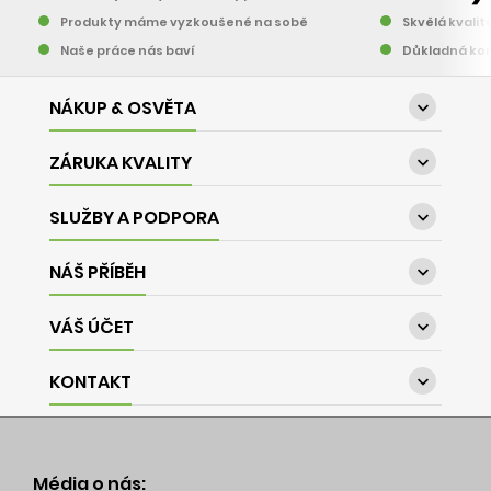
Produkty máme vyzkoušené na sobě
Skvělá kvalit
Naše práce nás baví
Důkladná kon
NÁKUP & OSVĚTA

ZÁRUKA KVALITY

SLUŽBY A PODPORA

NÁŠ PŘÍBĚH

VÁŠ ÚČET

KONTAKT

Média o nás: