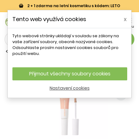
2 + 1 zdarma na letní kosmetiku s kódem: LETO
0
Tento web využívá cookies
x


Košík
Účet
Menu
Tyto webové stránky ukládají v souladu se zákony na
search
vaše zařízení soubory, obecně nazývané cookies.
Odsouhlaste prosím nastavení cookies souborů pro
Korektory na tvář
použití webu.
BB korektor (Super BB Concealer)
Erborian / Odstín: Nude - 10 ml
Přijmout všechny soubory cookies
- 29 %
Nastavení cookies