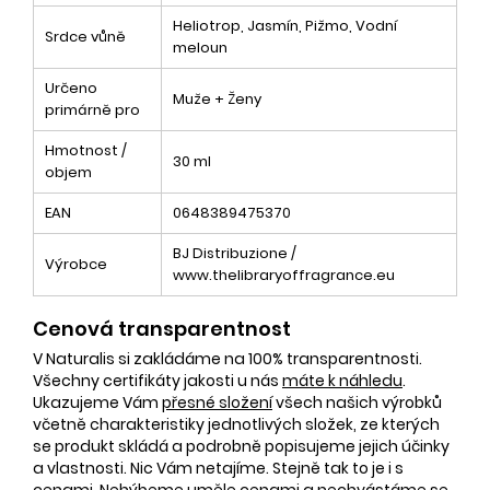
Heliotrop, Jasmín, Pižmo, Vodní
Srdce vůně
meloun
Určeno
Muže + Ženy
primárně pro
Hmotnost /
30 ml
objem
EAN
0648389475370
BJ Distribuzione /
Výrobce
www.thelibraryoffragrance.eu
Cenová transparentnost
V Naturalis si zakládáme na 100% transparentnosti.
Všechny certifikáty jakosti u nás
máte k náhledu
.
Ukazujeme Vám
přesné složení
všech našich výrobků
včetně charakteristiky jednotlivých složek, ze kterých
se produkt skládá a podrobně popisujeme jejich účinky
a vlastnosti. Nic Vám netajíme. Stejně tak to je i s
cenami. Nehýbeme uměle cenami a nechvástáme se