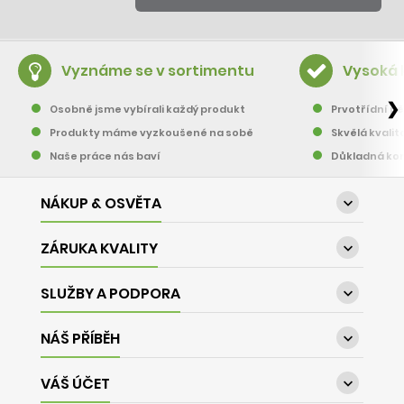
Vyznáme se v sortimentu
Vysoká 
❯
Osobně jsme vybírali každý produkt
Prvotřídní pě
Produkty máme vyzkoušené na sobě
Skvělá kvalit
Naše práce nás baví
Důkladná kon
NÁKUP & OSVĚTA

ZÁRUKA KVALITY

SLUŽBY A PODPORA

NÁŠ PŘÍBĚH

VÁŠ ÚČET
