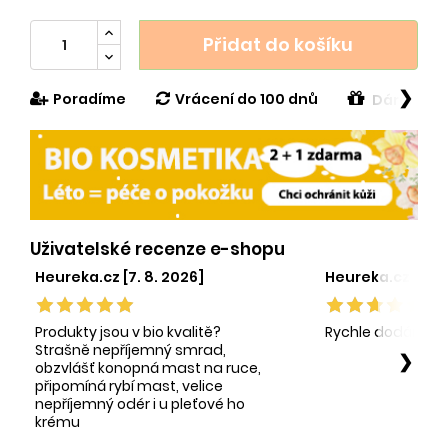
Přidat do košíku
❯
Poradíme
Vrácení do 100 dnů
Dárek v h
Uživatelské recenze e-shopu
Heureka.cz [7. 8. 2026]
Heureka.cz [1. 8.
Produkty jsou v bio kvalitě?
Rychle dodání sp
Strašně nepříjemný smrad,
❯
obzvlášť konopná mast na ruce,
připomíná rybí mast, velice
nepříjemný odér i u pleťové ho
krému