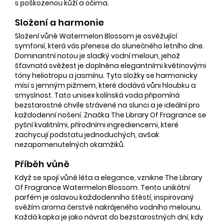
s poškozenou kůží a očima.
Složení a harmonie
Složení vůně Watermelon Blossom je osvěžující
symfonií, která vás přenese do slunečného letního dne.
Dominantní notou je sladký vodní meloun, jehož
šťavnatá svěžest je doplněna elegantními květinovými
tóny heliotropu a jasmínu. Tyto složky se harmonicky
mísí s jemným pižmem, které dodává vůni hloubku a
smyslnost. Tato unisex kolínská voda připomíná
bezstarostné chvíle strávené na slunci a je ideální pro
každodenní nošení. Značka The Library Of Fragrance se
pyšní kvalitními, přírodními ingrediencemi, které
zachycují podstatu jednoduchých, avšak
nezapomenutelných okamžiků.
Příběh vůně
Když se spojí vůně léta a elegance, vznikne The Library
Of Fragrance Watermelon Blossom. Tento unikátní
parfém je oslavou každodenního štěstí, inspirovaný
svěžím aroma čerstvě nakrájeného vodního melounu.
Každá kapka je jako návrat do bezstarostných dní, kdy