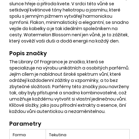
slunce hřeje a příroda kvete. V srdci této vůně se
setkávají květinové tóny heliotropu a jasmínu, které
spolu s jemným pižmem vytvářejí harmonickou
symfonii. Flakon, minimalistický a elegantní, se snadno
vejde do kabelky a je tak ideálním společníkem na
cesty. Watermelon Blossom není jen vůně, je to zážitek,
který osvěží vaši duši a dodá energii na každý den.
Popis značky
The Library Of Fragrance je značka, která se
specializuje na výrobu unikátních a osobitých parfémů.
Jejím cílem je nabídnout široké spektrum vůní, které
odrážejí každodenní zážitky a vzpomínky, a to bez
zbytečné složitosti. Parfémy této značky jsou navrženy
tak, aby byly přístupné a snadno kombinovatelné, což
umožňuje každému vytvořit si vlastní jedinečnou vůni.
Klíčové složky, jako jsou přírodní extrakty a esence, činí
každou vůni autentickou a nezaměnitelnou.
Parametry
Forma
Tekutina