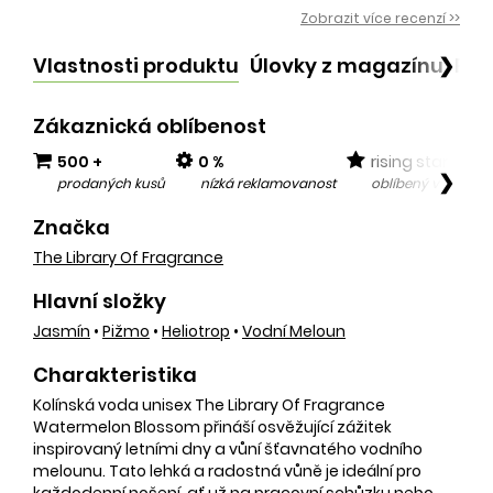
Zobrazit více recenzí >>
Vlastnosti produktu
Úlovky z magazínu
Po
❯
Zákaznická oblíbenost
500 +
0 %
rising star
❯
prodaných kusů
nízká reklamovanost
oblíbený v posled
Značka
The Library Of Fragrance
Hlavní složky
Jasmín
•
Pižmo
•
Heliotrop
•
Vodní Meloun
Charakteristika
Kolínská voda unisex The Library Of Fragrance
Watermelon Blossom přináší osvěžující zážitek
inspirovaný letními dny a vůní šťavnatého vodního
melounu. Tato lehká a radostná vůně je ideální pro
každodenní nošení, ať už na pracovní schůzku nebo