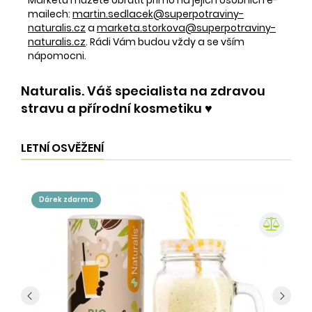
mailech:
martin.sedlacek@superpotraviny-
naturalis.cz
a
marketa.storkova@superpotraviny-
naturalis.cz
. Rádi Vám budou vždy a se vším
nápomocni.
Naturalis. Váš specialista na zdravou
stravu a přírodní kosmetiku ♥️
LETNÍ OSVĚŽENÍ
dárek zdarma