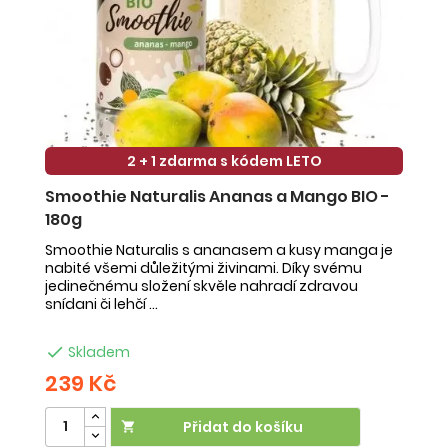
2 + 1 zdarma s kódem LETO
Smoothie Naturalis Ananas a Mango BIO -
S
180g
-
Smoothie Naturalis s ananasem a kusy manga je
Sm
nabité všemi důležitými živinami. Díky svému
ob
jedinečnému složení skvěle nahradí zdravou
ne
snídani či lehčí ...
na

Skladem
239 Kč
2
Přidat do košíku
