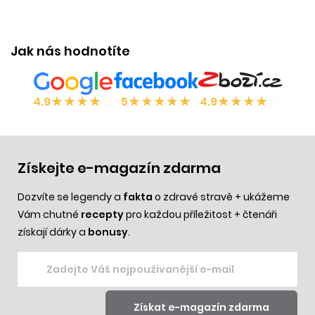
Jak nás hodnotíte
★
★
★
★
☆
★
★
★
★
★
★
★
★
★
☆
4.9
5
4.9
Získejte e-magazín zdarma
Dozvíte se legendy a
fakta
o zdravé stravě + ukážeme
Vám chutné
recepty
pro každou příležitost + čtenáři
získají dárky a
bonusy
.