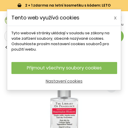
2 + 1 zdarma na letní kosmetiku s kódem: LETO
0
Tento web využívá cookies
x


Košík
Účet
Menu
Tyto webové stránky ukládají v souladu se zákony na
search
vaše zařízení soubory, obecně nazývané cookies.
Odsouhlaste prosím nastavení cookies souborů pro
Kolínské vody (EDC)
použití webu.
The Library Of Fragrance Watermelon
Blossom EDC U 30 ml
Přijmout všechny soubory cookies
Nastavení cookies