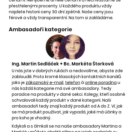
přestřelenými procenty. U každého produktu vždy
najdete historii ceny 30 dní zpětně. Naše ceny jsou
férové a vždy transparentní. Na tom si zakládáme.
Ambasadoři kategorie
Ing. Martin Sedláček + Bc. Markéta Štorková
U nás jste v dobrých rukách a nedovolíme, abyste zde
zabloudili. Proto kromě klasických kontaktních kanálů
jako je
zákaznický e-mail
,
telefon
či
online poradna
u
nás každá kategorie má své ambasadory. Tedy
poradce na produkty v dané sekci. Kolegy, kteří osobně
schvalovali každý produkt v dané kategorii. Naši
ambasadoři tedy znají každý produkt od A do Z. Ví, jak
se má produkt používat, jak vypadá, jaké má účinky a
pro koho je vhodný.
Kdykoli a s čímkoli se na naše ambasadory Martina a
Markétu můžete obrátit přímo na jejich osobních e-