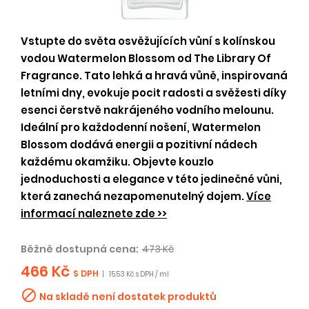
Vstupte do světa osvěžujících vůní s kolínskou
vodou Watermelon Blossom od The Library Of
Fragrance. Tato lehká a hravá vůně, inspirovaná
letními dny, evokuje pocit radosti a svěžesti díky
esenci čerstvě nakrájeného vodního melounu.
Ideální pro každodenní nošení, Watermelon
Blossom dodává energii a pozitivní nádech
každému okamžiku. Objevte kouzlo
jednoduchosti a elegance v této jedinečné vůni,
která zanechá nezapomenutelný dojem.
Více
informací naleznete zde >>
Běžně dostupná cena:
473 Kč
466 Kč
S DPH
|
15.53 Kč s DPH / ml

Na skladě není dostatek produktů