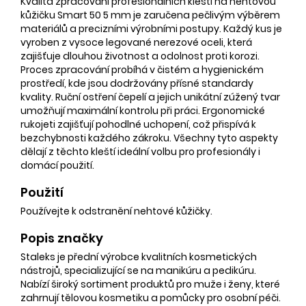
Kvalita zpracování profesionálních kleští na nehtovou
kůžičku Smart 50 5 mm je zaručena pečlivým výběrem
materiálů a precizními výrobními postupy. Každý kus je
vyroben z vysoce legované nerezové oceli, která
zajišťuje dlouhou životnost a odolnost proti korozi.
Proces zpracování probíhá v čistém a hygienickém
prostředí, kde jsou dodržovány přísné standardy
kvality. Ruční ostření čepelí a jejich unikátní zúžený tvar
umožňují maximální kontrolu při práci. Ergonomické
rukojeti zajišťují pohodlné uchopení, což přispívá k
bezchybnosti každého zákroku. Všechny tyto aspekty
dělají z těchto kleští ideální volbu pro profesionály i
domácí použití.
Použití
Používejte k odstranění nehtové kůžičky.
Popis značky
Staleks je přední výrobce kvalitních kosmetických
nástrojů, specializující se na manikúru a pedikúru.
Nabízí široký sortiment produktů pro muže i ženy, které
zahrnují tělovou kosmetiku a pomůcky pro osobní péči.