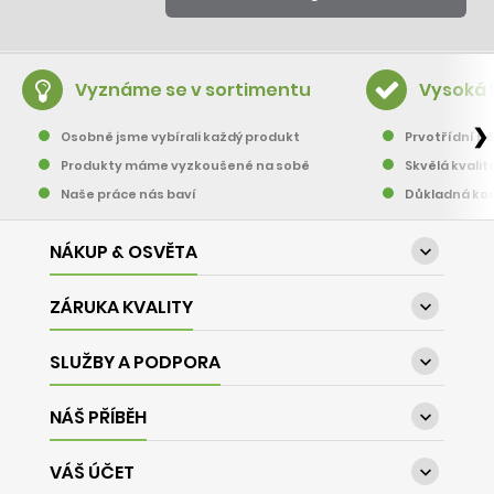
Vyznáme se v sortimentu
Vysoká 
❯
Osobně jsme vybírali každý produkt
Prvotřídní pě
Produkty máme vyzkoušené na sobě
Skvělá kvalit
Naše práce nás baví
Důkladná kon
NÁKUP & OSVĚTA

ZÁRUKA KVALITY

SLUŽBY A PODPORA

NÁŠ PŘÍBĚH

VÁŠ ÚČET
