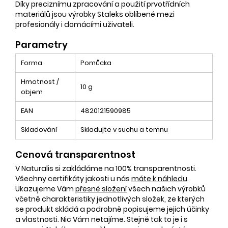
Díky preciznímu zpracování a použití prvotřídních
materiálů jsou výrobky Staleks oblíbené mezi
profesionály i domácími uživateli.
Parametry
Forma
Pomůcka
Hmotnost /
10 g
objem
EAN
4820121590985
Skladování
Skladujte v suchu a temnu
Cenová transparentnost
V Naturalis si zakládáme na 100% transparentnosti.
Všechny certifikáty jakosti u nás
máte k náhledu
.
Ukazujeme Vám
přesné složení
všech našich výrobků
včetně charakteristiky jednotlivých složek, ze kterých
se produkt skládá a podrobně popisujeme jejich účinky
a vlastnosti. Nic Vám netajíme. Stejně tak to je i s