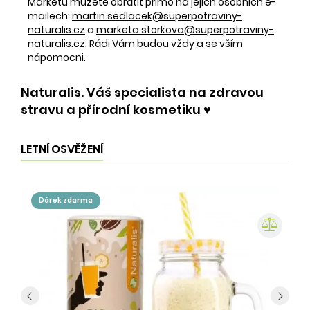
Markétu můžete obrátit přímo na jejich osobních e-
mailech:
martin.sedlacek@superpotraviny-
naturalis.cz
a
marketa.storkova@superpotraviny-
naturalis.cz
. Rádi Vám budou vždy a se vším
nápomocni.
Naturalis. Váš specialista na zdravou
stravu a přírodní kosmetiku ♥️
LETNÍ OSVĚŽENÍ
dárek zdarma