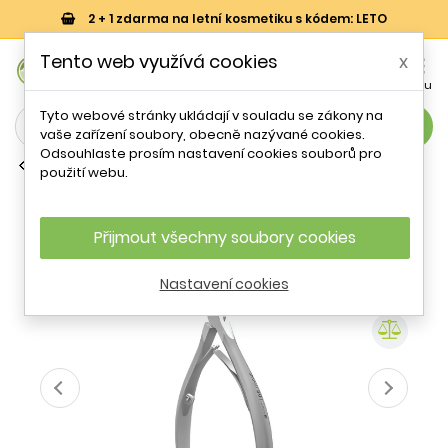
2 + 1 zdarma na letní kosmetiku s kódem: LETO
0
Tento web využívá cookies
x


Košík
Účet
Menu
Tyto webové stránky ukládají v souladu se zákony na
search
vaše zařízení soubory, obecně nazývané cookies.
Odsouhlaste prosím nastavení cookies souborů pro
Kleště na nehty
použití webu.
Profesionální kleště na nehtovou
kůžičku Smart 50 5 mm (Professional
Cuticle Nippers) STALEKS
Přijmout všechny soubory cookies
Nastavení cookies
- 26 %