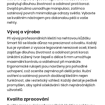
poskytují dlouhou životnost a odolnost proti korozi.
Dvojitá pružina usnadňuje manipulaci, zatímco
saténový povrch minimalizuje odrazy světla. Vybavte
se kvalitním nástrojem pro dokonalou péči o vaše
nehty.
Vývoj a výroba
Při vývoji profesionálních kleští na nehtovou kůžičku
Smart 50 se klade důraz na preciznost a kvalitu. Každý
kus je vyroben z vysoce legované nerezové oceli, která
zajišťuje dlouhou životnost a odolnost proti korozi.
Unikátní zúžený tvar čepelí o délce 5 mm umožňuje
maximální kontrolu a viditelnost při manikúře.
Ergonomické rukojeti jsou navrženy pro pohodlné
uchopení, což oceníte zejména při delší práci. Ruční
ostření a saténový povrch dodávají kleštím nejen
funkčnost, ale i estetický vzhled. Každý detail je pečlivě
promyšlen, aby splnil očekávání i těch nejnáročnějších
uživatelů.
Kvalita zpracování