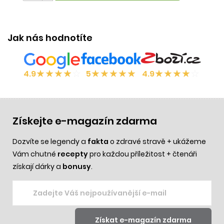
Jak nás hodnotíte
★
★
★
★
☆
★
★
★
★
★
★
★
★
★
☆
4.9
5
4.9
Získejte e-magazín zdarma
Dozvíte se legendy a
fakta
o zdravé stravě + ukážeme
Vám chutné
recepty
pro každou příležitost + čtenáři
získají dárky a
bonusy
.