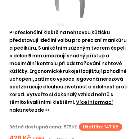
Profesionální kleště na nehtovou kůžičku
představují ideální volbu pro precizní manikúru
a pedikúru. S unikátním zúženým tvarem čepelí
o délce 5 mm umožňují snadný přístup a
maximální kontrolu při odstraňování nehtové
kůžičky. Ergonomické rukojeti zajišťují pohodlné
uchopení, zatímco vysoce legovaná nerezová
ocel zaručuje dlouhou životnost a odolnost proti
korozi. Vytvořte si dokonalý vzhled nehtů s
těmito kvalitními kleštěmi.
Více informací
naleznete zde >>
Běžně dostupná cena:
575 Kč
Ušetříte: 147 Kč
428 Kč
S DPH