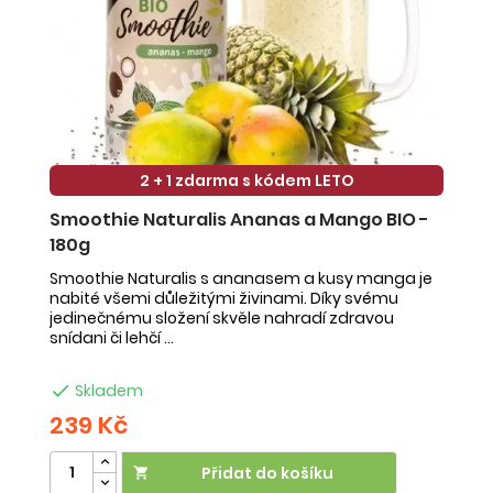
2 + 1 zdarma s kódem LETO
Smoothie Naturalis Ananas a Mango BIO -
S
180g
-
Smoothie Naturalis s ananasem a kusy manga je
Sm
nabité všemi důležitými živinami. Díky svému
ob
jedinečnému složení skvěle nahradí zdravou
ne
snídani či lehčí ...
na

Skladem
239 Kč
2
Přidat do košíku
