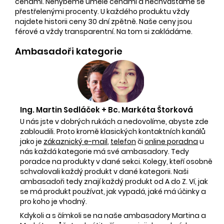
cenami. Nehýbeme uměle cenami a nechvástáme se
přestřelenými procenty. U každého produktu vždy
najdete historii ceny 30 dní zpětně. Naše ceny jsou
férové a vždy transparentní. Na tom si zakládáme.
Ambasadoři kategorie
Ing. Martin Sedláček + Bc. Markéta Štorková
U nás jste v dobrých rukách a nedovolíme, abyste zde
zabloudili. Proto kromě klasických kontaktních kanálů
jako je
zákaznický e-mail
,
telefon
či
online poradna
u
nás každá kategorie má své ambasadory. Tedy
poradce na produkty v dané sekci. Kolegy, kteří osobně
schvalovali každý produkt v dané kategorii. Naši
ambasadoři tedy znají každý produkt od A do Z. Ví, jak
se má produkt používat, jak vypadá, jaké má účinky a
pro koho je vhodný.
Kdykoli a s čímkoli se na naše ambasadory Martina a