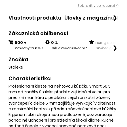
Zobrazit více recenzí >>
Vlastnosti produktu
Úlovky z magazínu
Po
❯
Zákaznická oblíbenost
500 +
0 %
rising star
❯
prodaných kusů
nízká reklamovanost
oblíbený v posled
Značka
Staleks
Charakteristika
Profesionální kleště na nehtovou kůžičku Smart 50 5
mm od značky Staleks představují ideální volbu pro
precizní manikúru a pedikúru. Jejich unikátní zúžený
tvar čepelí o délce 5 mm zajišťuje vynikající viditelnost
a maximální kontrolu při odstraňování nehtové kůžičky.
Ergonomické rukojeti jsou prodloužené, což zaručuje
pohodlné uchopení i pro střední a široké dlaně. Ručně
ostřené čepele z vysoce legované nerezové oceli