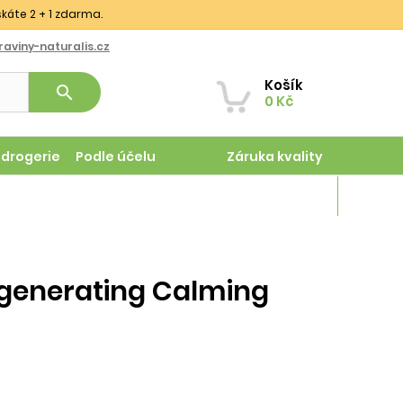
skáte 2 + 1 zdarma.
aviny-naturalis.cz
Košík
search
0 Kč
odrogerie
Podle účelu
Záruka kvality
Magazín
egenerating Calming