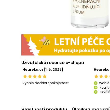
Uživatelské recenze e-shopu
Heureka.cz [1. 8. 2026]
Heureka.
Rychle dodání spokojenost
rychlé
add
kvali
add
skvělá
add
kvalit
add
Vlastnosti produktu
Úlovky z magaz