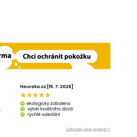
Heureka.cz [15. 7. 2026]
ekologicky zabaleno
add
,
výběr kvalitního zboží
add
rychlé odeslání
add
 i
Zobrazit více recenzí >>