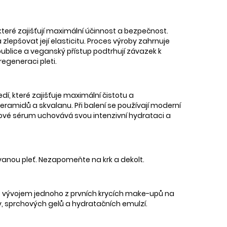
které zajišťují maximální účinnost a bezpečnost.
zlepšovat její elasticitu. Proces výroby zahrnuje
publice a veganský přístup podtrhují závazek k
regeneraci pleti.
í, které zajišťuje maximální čistotu a
ramidů a skvalanu. Při balení se používají moderní
eťové sérum uchovává svou intenzivní hydrataci a
vanou pleť. Nezapomeňte na krk a dekolt.
 se vývojem jednoho z prvních krycích make-upů na
ky, sprchových gelů a hydratačních emulzí.