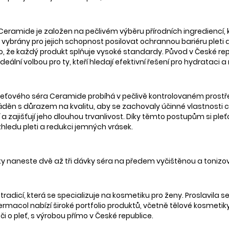
Ceramide je založen na pečlivém výběru přírodních ingrediencí, 
 vybrány pro jejich schopnost posilovat ochrannou bariéru pleti a 
tilo, že každý produkt splňuje vysoké standardy. Původ v České re
ální volbou pro ty, kteří hledají efektivní řešení pro hydrataci a 
leťového séra Ceramide probíhá v pečlivě kontrolovaném prostřed
děn s důrazem na kvalitu, aby se zachovaly účinné vlastnosti ce
a zajišťují jeho dlouhou trvanlivost. Díky těmto postupům si pl
hledu pleti a redukci jemných vrásek.
y naneste dvě až tři dávky séra na předem vyčištěnou a tonizo
radicí, která se specializuje na kosmetiku pro ženy. Proslavila
ermacol nabízí široké portfolio produktů, včetně tělové kosmeti
 o pleť, s výrobou přímo v České republice.