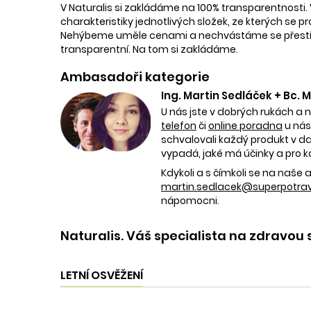
V Naturalis si zakládáme na 100% transparentnosti. 
charakteristiky jednotlivých složek, ze kterých se p
Nehýbeme uměle cenami a nechvástáme se přestřele
transparentní. Na tom si zakládáme.
Ambasadoři kategorie
Ing. Martin Sedláček + Bc.
U nás jste v dobrých rukách a 
telefon
či
online poradna
u nás
schvalovali každý produkt v dan
vypadá, jaké má účinky a pro k
Kdykoli a s čímkoli se na naš
martin.sedlacek@superpotravi
nápomocni.
Naturalis. Váš specialista na zdravou 
LETNÍ OSVĚŽENÍ