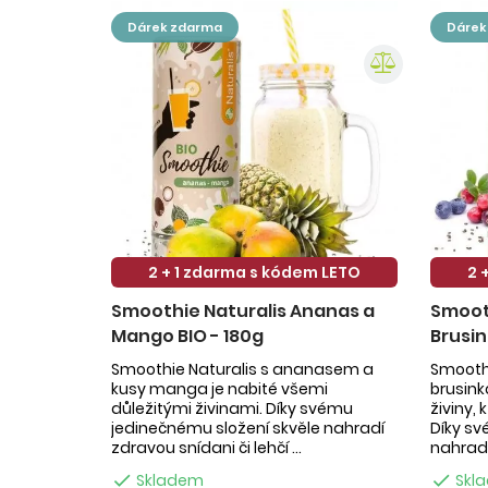
dárek zdarma
dáre
2 + 1 zdarma s kódem LETO
2 
Smoothie Naturalis Ananas a
Smooth
Mango BIO - 180g
Brusin
Smoothie Naturalis s ananasem a
Smoothi
kusy manga je nabité všemi
brusin
důležitými živinami. Díky svému
živiny,
jedinečnému složení skvěle nahradí
Díky sv
zdravou snídani či lehčí ...
nahradí

Skladem

Skl