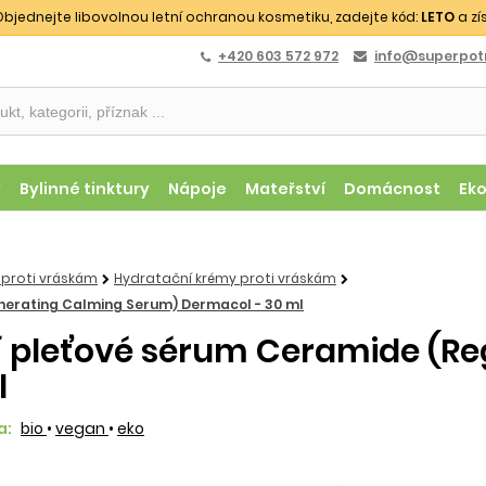
bjednejte libovolnou letní ochranou kosmetiku, zadejte kód:
LETO
a zí
+420 603 572 972
info@superpotr
y
Bylinné tinktury
Nápoje
Mateřství
Domácnost
Ek
 proti vráskám
Hydratační krémy proti vráskám
enerating Calming Serum) Dermacol - 30 ml
cí pleťové sérum Ceramide (R
l
a:
bio
•
vegan
•
eko