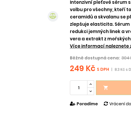
Intenzivní pleťové sérum 
volbu pro všechny, kteří t
ceramidů a skvalanu se ple
zlepšuje elasticita. Sérum
redukci jemných linek a vr
vera a extrakt z mořských 
Více informací naleznete 
Běžně dostupná cena:
304 
249 Kč
S DPH
|
8.3 Kč s 

Poradíme
Vrácení do