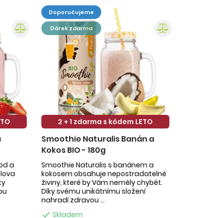
doporučujeme
dárek zdarma
ETO
2 + 1 zdarma s kódem LETO
a
Smoothie Naturalis Banán a
Kokos BIO - 180g
hod a
Smoothie Naturalis s banánem a
slova
kokosem obsahuje nepostradatelné
ky
živiny, které by Vám neměly chybět.
ou
Díky svému unikátnímu složení
nahradí zdravou ...

Skladem