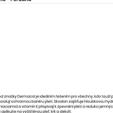
d značky Dermacol je ideálním řešením pro všechny, kdo touží p
 posilují ochrannou bariéru pleti. Skvalan zajišťuje hloubkovou h
 niaciamid a vitamín E přispívají k zpevnění pleti a redukci jemn
aplikujte na vyčištěnou pleť, krk a dekolt.