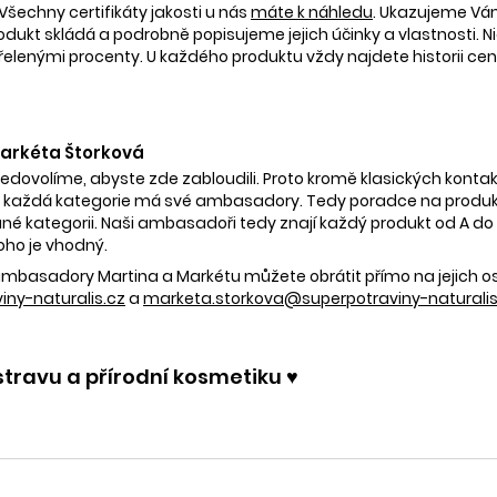
Všechny certifikáty jakosti u nás
máte k náhledu
. Ukazujeme V
rodukt skládá a podrobně popisujeme jejich účinky a vlastnosti. Ni
nými procenty. U každého produktu vždy najdete historii ceny 
 Markéta Štorková
nedovolíme, abyste zde zabloudili. Proto kromě klasických kontak
 každá kategorie má své ambasadory. Tedy poradce na produkty
é kategorii. Naši ambasadoři tedy znají každý produkt od A do Z.
oho je vhodný.
e ambasadory Martina a Markétu můžete obrátit přímo na jejich 
ny-naturalis.cz
a
marketa.storkova@superpotraviny-naturalis
stravu a přírodní kosmetiku ♥️