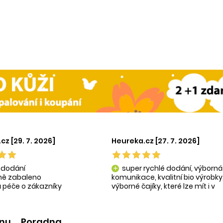
cz [29. 7. 2026]
Heureka.cz [27. 7. 2026]
 dodání
super rychlé dodání, výborná
add
tně zabaleno
komunikace, kvalitní bio výrobky
 péče o zákazníky
výborné čajíky, které lze mít i v
ní produkty
krásné praktické dóze-lze použít
na super praktické dárečky:-)
ínu
Poradna