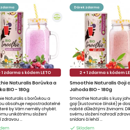
k zdarma
dárek zdarma
+ 1 zdarma s kódem LETO
2 + 1 zdarma s kódem L
ie Naturalis Borůvka a
Smoothie Naturalis Goji 
ka BIO - 180g
Jahoda BIO - 180g
e Naturalis s borůvkou a
Smoothie Naturalis s kusy ja
kou obsahuje nepostradatelné
goji (kustovnice čínské) je do
 které by Vám neměly chybět.
nabité důležitými živinami. Dí
ému unikátnímu složení
svému složení nahradí zdrav
 zdravou ...
snídani či lehčí ...
adem

Skladem