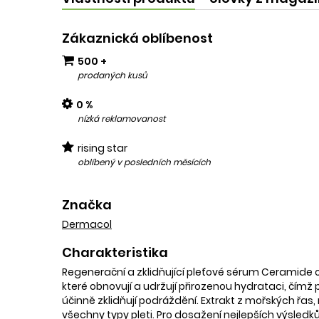
Zákaznická oblíbenost
500 +
prodaných kusů
0 %
nízká reklamovanost
rising star
oblíbený v posledních měsících
Značka
Dermacol
Charakteristika
Regenerační a zklidňující pleťové sérum Ceramide o
které obnovují a udržují přirozenou hydrataci, čímž
účinně zklidňují podráždění. Extrakt z mořských řas,
všechny typy pleti. Pro dosažení nejlepších výsledků 