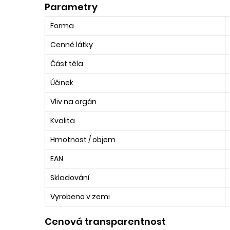
Parametry
Forma
Cenné látky
Část těla
Účinek
Vliv na orgán
Kvalita
Hmotnost / objem
EAN
Skladování
Vyrobeno v zemi
Cenová transparentnost