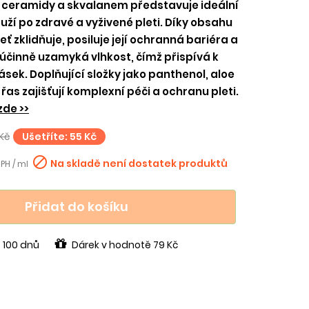
s ceramidy a skvalanem představuje ideální
ouží po zdravé a vyživené pleti. Díky obsahu
ť zklidňuje, posiluje její ochranná bariéra a
 účinně uzamyká vlhkost, čímž přispívá k
ásek. Doplňující složky jako panthenol, aloe
řas zajišťují komplexní péči a ochranu pleti.
zde >>
Kč
Ušetříte: 55 Kč

Na skladě není dostatek produktů
DPH / ml
Přidat do košíku
 100 dnů
Dárek v hodnotě 79 Kč