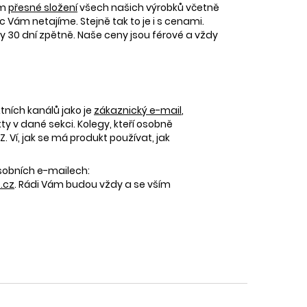
ám
přesné složení
všech našich výrobků včetně
c Vám netajíme. Stejně tak to je i s cenami.
30 dní zpětně. Naše ceny jsou férové a vždy
tních kanálů jako je
zákaznický e-mail
,
 v dané sekci. Kolegy, kteří osobně
 Ví, jak se má produkt používat, jak
osobních e-mailech:
.cz
. Rádi Vám budou vždy a se vším