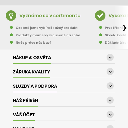
Vyznáme se v sortimentu
Vysoká 
❯
Osobně jsme vybírali každý produkt
Prvotřídní pě
Produkty máme vyzkoušené na sobě
Skvělá kvalit
Naše práce nás baví
Důkladná kon
NÁKUP & OSVĚTA

ZÁRUKA KVALITY

SLUŽBY A PODPORA

NÁŠ PŘÍBĚH

VÁŠ ÚČET
