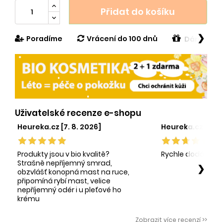
Přidat do košíku
❯
Poradíme
Vrácení do 100 dnů
Dárek v h
Uživatelské recenze e-shopu
Heureka.cz [7. 8. 2026]
Heureka.cz [1. 8.
Produkty jsou v bio kvalitě?
Rychle dodání sp
Strašně nepříjemný smrad,
❯
obzvlášť konopná mast na ruce,
připomíná rybí mast, velice
nepříjemný odér i u pleťové ho
krému
Zobrazit více recenzí >>