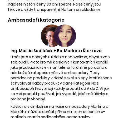
najdete historii ceny 30 dní zpětně. Naše ceny jsou
férové a vždy transparentní. Na tom si zakládáme.
Ambasadoři kategorie
Ing. Martin Sedláček + Bc. Markéta Štorková
U nás jste v dobrých rukách a nedovolíme, abyste zde
zabloudili. Proto kromě klasických kontaktních kanálů
jako je
zákaznický e-mail
,
telefon
či
online poradna
u
nás každá kategorie má své ambasadory. Tedy
poradce na produkty v dané sekci. Kolegy, kteří osobně
schvalovali každý produkt v dané kategorii. Naši
ambasadoři tedy znají každý produkt od A do Z. Ví, jak
se má produkt používat, jak vypadá, jaké má účinky a
pro koho je vhodný.
Kdykoli a s čímkoli se na naše ambasadory Martina a
Markétu můžete obrátit přímo na jejich osobních e-
mailech:
martin.sedlacek@superpotraviny-