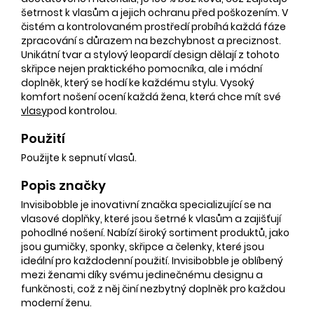
šetrnost k vlasům a jejich ochranu před poškozením. V
čistém a kontrolovaném prostředí probíhá každá fáze
zpracování s důrazem na bezchybnost a preciznost.
Unikátní tvar a stylový leopardí design dělají z tohoto
skřipce nejen praktického pomocníka, ale i módní
doplněk, který se hodí ke každému stylu. Vysoký
komfort nošení ocení každá žena, která chce mít své
vlasy
pod kontrolou.
Použití
Použijte k sepnutí vlasů.
Popis značky
Invisibobble je inovativní značka specializující se na
vlasové doplňky, které jsou šetrné k vlasům a zajišťují
pohodlné nošení. Nabízí široký sortiment produktů, jako
jsou gumičky, sponky, skřipce a čelenky, které jsou
ideální pro každodenní použití. Invisibobble je oblíbený
mezi ženami díky svému jedinečnému designu a
funkčnosti, což z něj činí nezbytný doplněk pro každou
moderní ženu.