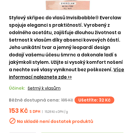
Stylový skřipec do vlasů Invisibobble® Everclaw
spojuje eleganci s praktičností. Vyrobený z
odolného acetátu, zajišťuje dlouhou životnost a
šetrnost k vlasům díky absenci kovových částí.
Jeho unikátní tvar a jemný leopardí design
dodají vašemu účesu šmrnc a dokonale ladí s
jakýmkoli stylem. Užijte si vysoký komfort nošení
a nechte své vlasy vyniknout bez poškození.
Více
informací naleznete zde >>
Účinek:
šetrný k vlasům
Běžně dostupná cena:
185 Kč
Ušetříte: 32 Kč
153 Kč
S DPH
|
15.28 Kč s DPH / g

Na skladě není dostatek produktů