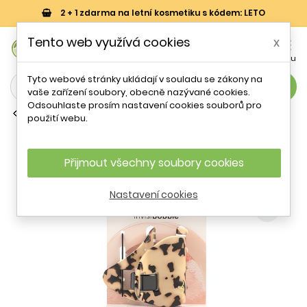
2 + 1 zdarma na letní kosmetiku s kódem: LETO
0
Tento web využívá cookies
x


Košík
Účet
Menu
Tyto webové stránky ukládají v souladu se zákony na
search
vaše zařízení soubory, obecně nazývané cookies.
Odsouhlaste prosím nastavení cookies souborů pro
Gumičky, sponky a čelenky
použití webu.
Skřipec do vlasů Everclaw Leo Love
Invisibobble
Přijmout všechny soubory cookies
- 17 %
Nastavení cookies