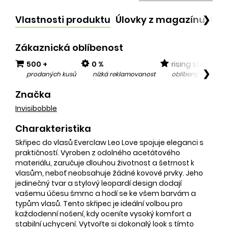
Vlastnosti produktu
Úlovky z magazínu
Po
❯
Zákaznická oblíbenost
500 +
0 %
rising star
❯
prodaných kusů
nízká reklamovanost
oblíbený v posled
Značka
Invisibobble
Charakteristika
Skřipec do vlasů Everclaw Leo Love spojuje eleganci s
praktičností. Vyroben z odolného acetátového
materiálu, zaručuje dlouhou životnost a šetrnost k
vlasům, neboť neobsahuje žádné kovové prvky. Jeho
jedinečný tvar a stylový leopardí design dodají
vašemu účesu šmrnc a hodí se ke všem barvám a
typům vlasů. Tento skřipec je ideální volbou pro
každodenní nošení, kdy oceníte vysoký komfort a
stabilní uchycení. Vytvořte si dokonalý look s tímto