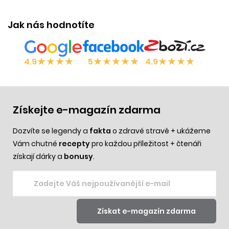
Jak nás hodnotíte
★
★
★
★
☆
★
★
★
★
★
★
★
★
★
☆
4.9
5
4.9
Získejte e-magazín zdarma
Dozvíte se legendy a
fakta
o zdravé stravě + ukážeme
Vám chutné
recepty
pro každou příležitost + čtenáři
získají dárky a
bonusy
.