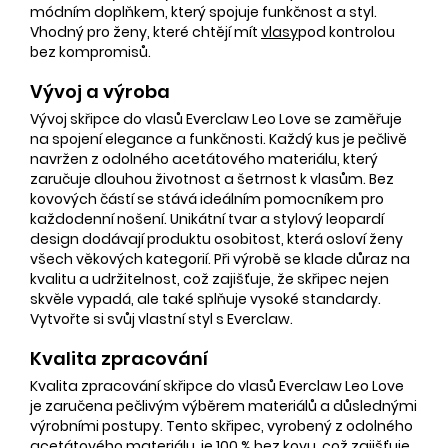
módním doplňkem, který spojuje funkčnost a styl.
Vhodný pro ženy, které chtějí mít
vlasy
pod kontrolou
bez kompromisů.
Vývoj a výroba
Vývoj skřipce do vlasů Everclaw Leo Love se zaměřuje
na spojení elegance a funkčnosti. Každý kus je pečlivě
navržen z odolného acetátového materiálu, který
zaručuje dlouhou životnost a šetrnost k vlasům. Bez
kovových částí se stává ideálním pomocníkem pro
každodenní nošení. Unikátní tvar a stylový leopardí
design dodávají produktu osobitost, která osloví ženy
všech věkových kategorií. Při výrobě se klade důraz na
kvalitu a udržitelnost, což zajišťuje, že skřipec nejen
skvěle vypadá, ale také splňuje vysoké standardy.
Vytvořte si svůj vlastní styl s Everclaw.
Kvalita zpracování
Kvalita zpracování skřipce do vlasů Everclaw Leo Love
je zaručena pečlivým výběrem materiálů a důslednými
výrobními postupy. Tento skřipec, vyrobený z odolného
acetátového materiálu, je 100 % bez kovu, což zajišťuje