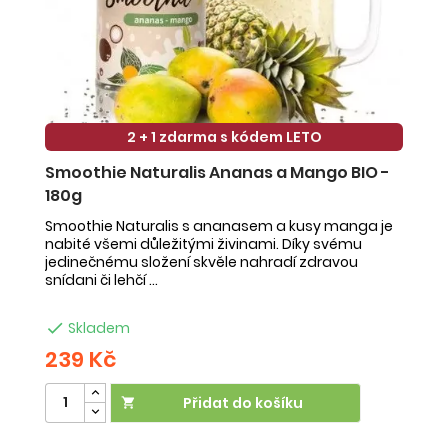
2 + 1 zdarma s kódem LETO
Smoothie Naturalis Ananas a Mango BIO -
S
180g
-
Smoothie Naturalis s ananasem a kusy manga je
Sm
nabité všemi důležitými živinami. Díky svému
ob
jedinečnému složení skvěle nahradí zdravou
ne
snídani či lehčí ...
na

Skladem
239 Kč
2
Přidat do košíku
