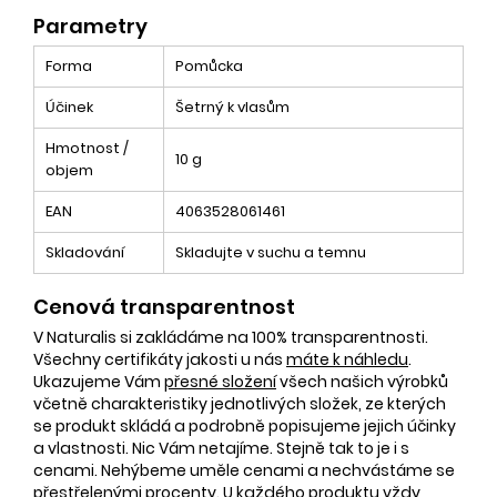
Parametry
Forma
Pomůcka
Účinek
Šetrný k vlasům
Hmotnost /
10 g
objem
EAN
4063528061461
Skladování
Skladujte v suchu a temnu
Cenová transparentnost
V Naturalis si zakládáme na 100% transparentnosti.
Všechny certifikáty jakosti u nás
máte k náhledu
.
Ukazujeme Vám
přesné složení
všech našich výrobků
včetně charakteristiky jednotlivých složek, ze kterých
se produkt skládá a podrobně popisujeme jejich účinky
a vlastnosti. Nic Vám netajíme. Stejně tak to je i s
cenami. Nehýbeme uměle cenami a nechvástáme se
přestřelenými procenty. U každého produktu vždy